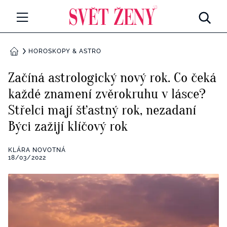
Svetzeny.cz
MÓDA A KRÁSA
HOROSKOPY & ASTRO
DOMŮ
CELEBRITY
Začíná astrologický nový rok. Co čeká
Všechny kategorie
každé znamení zvěrokruhu v lásce?
RETROHUBKY
Střelci mají šťastný rok, nezadaní
Rozhovory
PSYCHOLOGIE
Býci zažijí klíčový rok
Všechny kategorie
ZDRAVÍ
KLÁRA NOVOTNÁ
18/03/2022
Seberozvoj
Všechny kategorie
ZÁBAVA
Životní styl
Všechny kategorie
BYDLENÍ
Testy a kvízy
Všechny kategorie