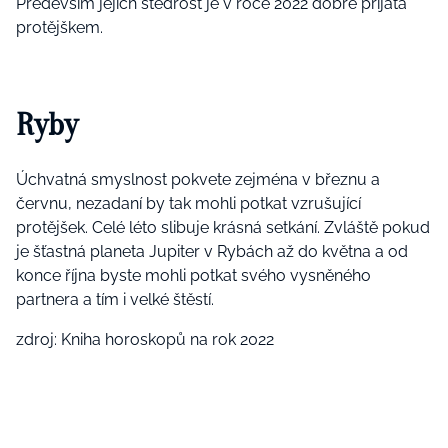
Především jejich štědrost je v roce 2022 dobře přijata
protějškem.
Ryby
Úchvatná smyslnost pokvete zejména v březnu a
červnu, nezadaní by tak mohli potkat vzrušující
protějšek. Celé léto slibuje krásná setkání. Zvláště pokud
je šťastná planeta Jupiter v Rybách až do května a od
konce října byste mohli potkat svého vysněného
partnera a tím i velké štěstí.
zdroj: Kniha horoskopů na rok 2022