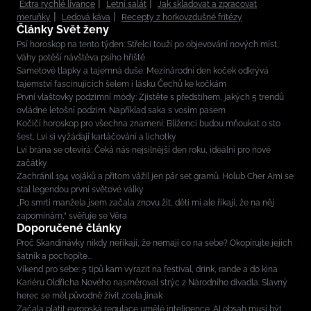
Extra rychlé lívance
Letní salát
Jak skladovat a zpracovat
meruňky
Ledová káva
Recepty z horkovzdušné fritézy
Články Svět ženy
Psí horoskop na tento týden: Střelci touží po objevování nových míst,
Váhy potěší návštěva psího hřiště
Sametové tlapky a tajemná duše: Mezinárodní den koček odkrývá
tajemství fascinujících šelem i lásku Čechů ke kočkám
První vlaštovky podzimní módy: Zjistěte s předstihem, jakých 5 trendů
ovládne letošní podzim. Například saka s vosím pasem
Kočičí horoskop pro všechna znamení: Blíženci budou mňoukat o sto
šest, Lvi si vyžádají kartáčování a lichotky
Lví brána se otevírá: Čeká nás nejsilnější den roku, ideální pro nové
začátky
Zachránil 194 vojáků a přitom vážil jen pár set gramů. Holub Cher Ami se
stal legendou první světové války
„Po smrti manžela jsem začala znovu žít, děti mi ale říkají, že na něj
zapomínám,“ svěřuje se Věra
Doporučené články
Proč Skandinávky nikdy neříkají, že nemají co na sebe? Okopírujte jejich
šatník a pochopíte...
Víkend pro sebe: 5 tipů kam vyrazit na festival, drink, rande a do kina
Kariéru Oldřicha Nového nasměroval strýc z Národního divadla: Slavný
herec se měl původně živit zcela jinak
Začala platit evropská regulace umělé inteligence. AI obsah musí být