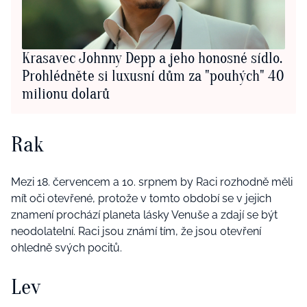
Krasavec Johnny Depp a jeho honosné sídlo.
Prohlédněte si luxusní dům za "pouhých" 40
milionu dolarů
Rak
Mezi 18. červencem a 10. srpnem by Raci rozhodně měli
mít oči otevřené, protože v tomto období se v jejich
znamení prochází planeta lásky Venuše a zdají se být
neodolatelní. Raci jsou známí tím, že jsou otevření
ohledně svých pocitů.
Lev