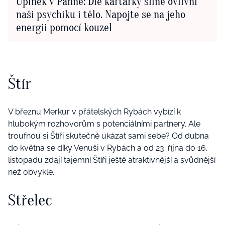
Úplněk v Panně: Dle kartářky silně ovlivní
naši psychiku i tělo. Napojte se na jeho
energii pomocí kouzel
Štír
V březnu Merkur v přátelských Rybách vybízí k
hlubokým rozhovorům s potenciálními partnery. Ale
troufnou si Štíři skutečně ukázat sami sebe? Od dubna
do května se díky Venuši v Rybách a od 23. října do 16.
listopadu zdají tajemní Štíři ještě atraktivnější a svůdnější
než obvykle.
Střelec