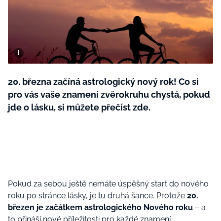
BurdaMedia
Tvoření
Extra
SVĚT ŽENY - 599 KČ
Rady a tipy
ROČNÍ PŘEDPLATNÉ SVĚT ŽENY +
SADA PRODUKTŮ MANA (10 ks)
20. března začíná astrologický nový rok! Co si
pro vás vaše znamení zvěrokruhu chystá, pokud
jde o lásku, si můžete přečíst zde.
Pokud za sebou ještě nemáte úspěšný start do nového
roku po stránce lásky, je tu druhá šance. Protože
20.
březen je začátkem astrologického Nového roku
– a
to přináší nové příležitosti pro každé znamení