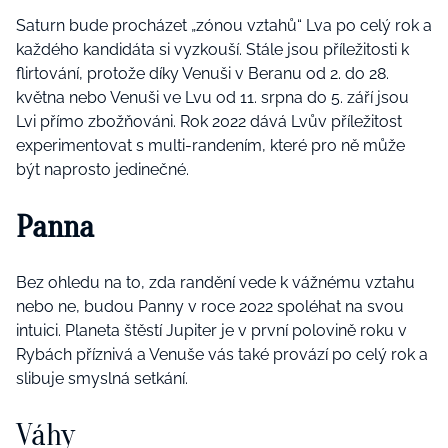
Saturn bude procházet „zónou vztahů“ Lva po celý rok a
každého kandidáta si vyzkouší. Stále jsou příležitosti k
flirtování, protože díky Venuši v Beranu od 2. do 28.
května nebo Venuši ve Lvu od 11. srpna do 5. září jsou
Lvi přímo zbožňováni. Rok 2022 dává Lvův příležitost
experimentovat s multi-randením, které pro ně může
být naprosto jedinečné.
Panna
Bez ohledu na to, zda randění vede k vážnému vztahu
nebo ne, budou Panny v roce 2022 spoléhat na svou
intuici. Planeta štěstí Jupiter je v první polovině roku v
Rybách příznivá a Venuše vás také provází po celý rok a
slibuje smyslná setkání.
Váhy