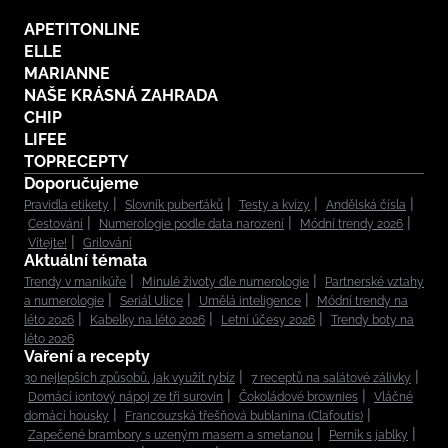
APETITONLINE
ELLE
MARIANNE
NAŠE KRÁSNÁ ZAHRADA
CHIP
LIFEE
TOPRECEPTY
Doporučujeme
Pravidla etikety
Slovník puberťáků
Testy a kvízy
Andělská čísla
Cestování
Numerologie podle data narození
Módní trendy 2026
Vítejte!
Grilování
Aktuální témata
Trendy v manikúře
Minulé životy dle numerologie
Partnerské vztahy
a numerologie
Seriál Ulice
Umělá inteligence
Módní trendy na
léto 2026
Kabelky na léto 2026
Letní účesy 2026
Trendy boty na
léto 2026
Vaření a recepty
30 nejlepších způsobů, jak využít rybíz
7 receptů na salátové zálivky
Domácí iontový nápoj ze tří surovin
Čokoládové brownies
Vláčné
domácí housky
Francouzská třešňová bublanina (Clafoutis)
Zapečené brambory s uzeným masem a smetanou
Perník s jablky