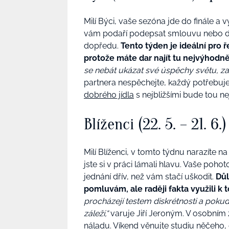
Milí Býci, vaše sezóna jde do finále a vy 
vám podaří podepsat smlouvu nebo doh
dopředu.
Tento týden je ideální pro 
protože máte dar najít tu nejvýhodněj
se nebát ukázat své úspěchy světu, zasl
partnera nespěchejte, každý potřebuje
dobrého jídla
s nejbližšími bude tou ne
Blíženci (22. 5. – 21. 6
Milí Blíženci, v tomto týdnu narazíte n
jste si v práci lámali hlavu. Vaše po
jednání dřív, než vám stačí uškodit.
Důl
pomluvám, ale raději fakta využili k t
procházejí testem diskrétnosti a pokud o
záleží,“
varuje Jiří Jeroným. V osobním ž
náladu. Víkend věnujte
studiu něčeho,