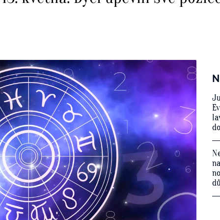
N
Ju
Ev
la
do
Ne
na
no
d