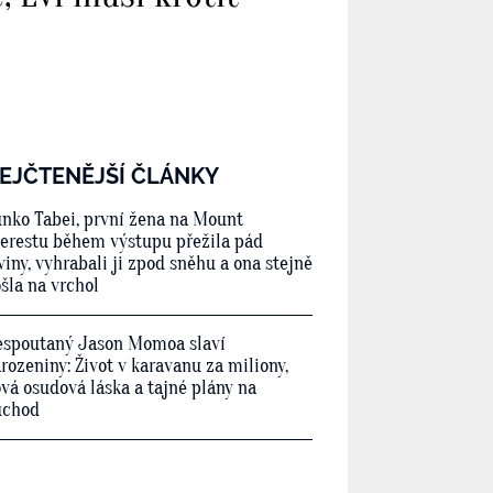
EJČTENĚJŠÍ ČLÁNKY
nko Tabei, první žena na Mount
erestu během výstupu přežila pád
viny, vyhrabali ji zpod sněhu a ona stejně
šla na vrchol
spoutaný Jason Momoa slaví
rozeniny: Život v karavanu za miliony,
vá osudová láska a tajné plány na
ůchod