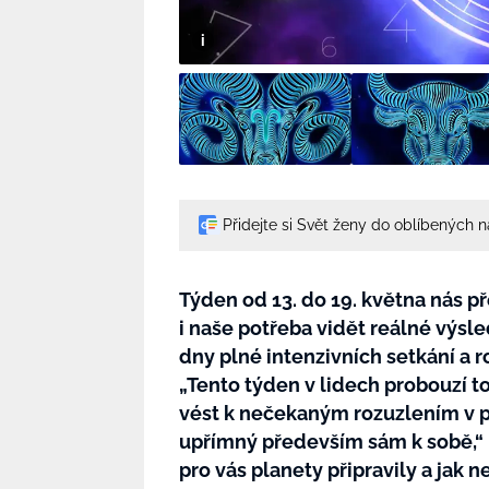
Přidejte si Svět ženy do oblíbených 
Týden od 13. do 19. května nás pře
i naše potřeba vidět reálné výsle
dny plné intenzivních setkání a r
„Tento týden v lidech probouzí 
vést k nečekaným rozuzlením v prá
upřímný především sám k sobě,“ ří
pro vás planety připravily a jak n