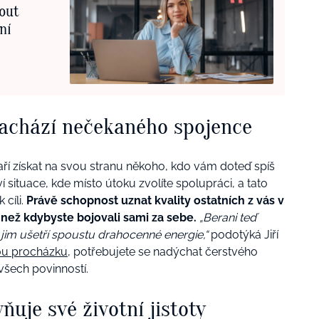
out
ní
) nachází nečekaného spojence
aří získat na svou stranu někoho, kdo vám doteď spíš
í situace, kde místo útoku zvolíte spolupráci, a tato
cíli.
Právě schopnost uznat kvality ostatních z vás v
 než kdybyste bojovali sami za sebe.
„Berani teď
kce jim ušetří spoustu drahocenné energie,“
podotýká Jiří
hou procházku
, potřebujete se nadýchat čerstvého
všech povinností.
evňuje své životní jistoty