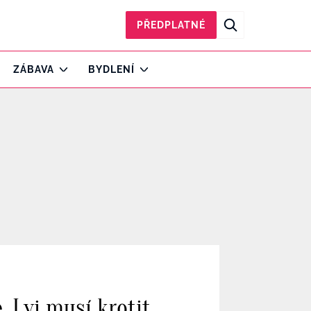
PŘEDPLATNÉ
ZÁBAVA
BYDLENÍ
, Lvi musí krotit