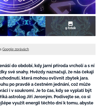
9 fotek
na
Google zprávách
náší do období, kdy jarní příroda vrcholí a s ní
dky své snahy. Hvězdy naznačují, že nás čekají
ozhodnutí, která mohou ovlivnit zbytek jara.
touhu po pravdě a čestném jednání, což může
ci i v soukromí. Je to čas, kdy se vyplatí být
ká astrolog Jiří Jeroným. Podívejte se, co si
ejlépe využít energii těchto dní k tomu, abyste