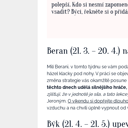
polepší. Kdo si nesmí zapomen
vsadit? Býci, řekněte si o přidá
Beran (21. 3. – 20. 4.
Milí Berani, v tomto týdnu se vám pod
házel klacky pod nohy. V práci se objev
změna strategie vás okamžitě posune k 
těchto dnech udělá silnějšího hráče,
zjišťují, že v jednotě je síla, a tato le
Jeroným.
O víkendu si dopřejte dlou
vzduchu a na chvíli úplně vypnout od 
Býk (21. 4. – 21. 5.) up