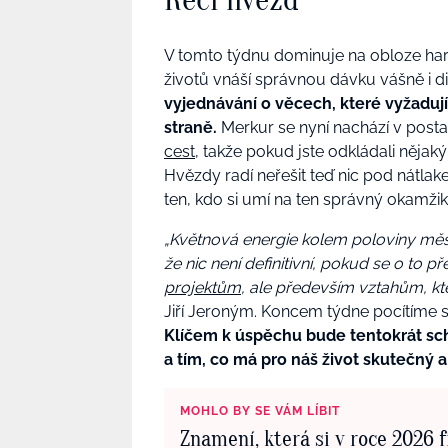
V tomto týdnu dominuje na obloze har
životů vnáší správnou dávku vášně i d
vyjednávání o věcech, které vyžadují
straně.
Merkur se nyní nachází v posta
cest
, takže pokud jste odkládali nějaký
Hvězdy radí neřešit teď nic pod nátlak
ten, kdo si umí na ten správný okamžik
„Květnová energie kolem poloviny měsíc
že nic není definitivní, pokud se o to p
projektům
, ale především vztahům, k
Jiří Jeroným. Koncem týdne pocítíme 
Klíčem k úspěchu bude tentokrát scho
a tím, co má pro náš život skutečný a
MOHLO BY SE VÁM LÍBIT
Znamení, která si v roce 2026 