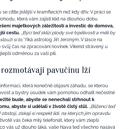
se cítíte jistější v kramflecích než kdy dřív. V práci se
odu, která vám zajistí klid na dlouhou dobu
řešení majetkových záležitostí a investic do domova,
ší cestu.
„Býci teď sklízí plody své trpělivosti a měli by
ouží si to,“
říká astrolog Jiří Jeroným. V lásce na
 svůj čas na zpracování novinek. Víkend strávený u
jlepší odměnou za vaši píli.
.) rozmotávají pavučinu lží
a informaci, která konečně objasní záhadu, se kterou
hotovost a bystrý úsudek vám pomohou odhalit nečestné
ežité bude, abyste se nenechali strhnout k
omu, abyste si udělali v životě čistý stůl.
„Blíženci teď
bstojí, získají si respekt lidí, na kterých jim opravdu
ivotě vás čeká milý telefonát, který vám zlepší
 co vás už dlouho láká
, vaše hlava teď všechno nasává