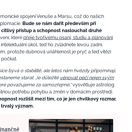
monické spojení Venuše a Marsu, což do našich
iplomacie.
Bude se nám dařit především při
 citlivý přístup a schopnost naslouchat druhé
vení, které
přeje tvořivému psaní, studiu a plánování
 intelektuální úkol, teď ho zvládnete levou zadní.
em, protože dubnová unáhlenost je pryč a teď vítězí
 počkat.
e bývá o stabilitě, ale letos nám hvězdy připomínají,
řestaneme starat. Je důležité
věnovat péči nejen svým
teré považujeme za samozřejmé,“
vysvětluje astrolog
silnou potřebu pohybu a změn v domácím prostředí.
pnost rozlišit mezi tím, co je jen chvilkový rozmar,
 trvalý význam.
finančně