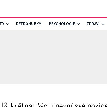
ITY
RETROHUBKY
PSYCHOLOGIE
ZDRAVÍ
3. května: Býci upevní své pozice