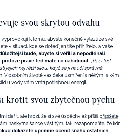
bjevuje svou skrytou odvahu
y vyprovokují k tomu, abyste konečně vylezli ze své
zvete v situaci, kde se doteď jen tiše přihlíželo, a vaše
důležitější bude, abyste si věřili a nepodléhali
, protože právě teď máte co nabídnout.
„Raci teď
ti jejich největší silou
, když se ji naučí správně
m. V osobním životě vás čeká usmíření s někým, s kým
lid u vody vám vrátí potřebnou energii.
usí krotit svou zbytečnou pýchu
i dařit, ale hrozí, že si své úspěchy až příliš
připíšete
 vám naskytne šance vést tým, tak nezapomeňte, že lídr
okud dokážete upřímně ocenit snahu ostatních,