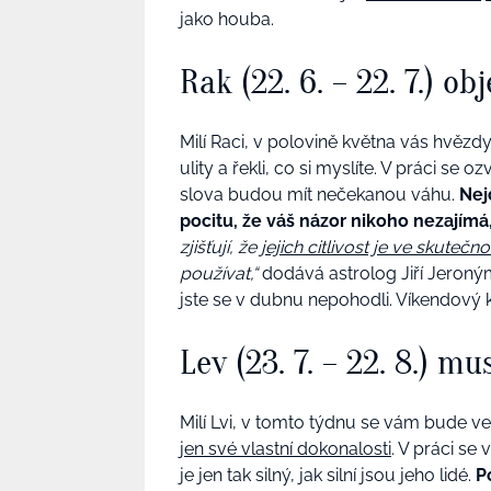
jako houba.
Rak (22. 6. – 22. 7.) o
Milí Raci, v polovině května vás hvězd
ulity a řekli, co si myslíte. V práci se o
slova budou mít nečekanou váhu.
Nej
pocitu, že váš názor nikoho nezajímá
zjišťují, že
jejich citlivost je ve skutečnos
používat,“
dodává astrolog Jiří Jeroný
jste se v dubnu nepohodli. Víkendový k
Lev (23. 7. – 22. 8.) m
Milí Lvi, v tomto týdnu se vám bude velm
jen své vlastní dokonalosti
. V práci se
je jen tak silný, jak silní jsou jeho lidé.
P