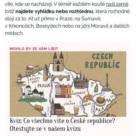
víte, kde se nacházejí. V téměř každém koutě
naší země
totiž
najdete vyhlídku nebo rozhlednu
, která rozhodně
stojí za to. Ať už přímo v Praze, na Šumavě,
v Krkonoších, Beskydech nebo na jižní Moravě a dalších
místech.
MOHLO BY SE VÁM LÍBIT
Kvíz: Co všechno víte o České republice?
Otestujte se v našem kvízu