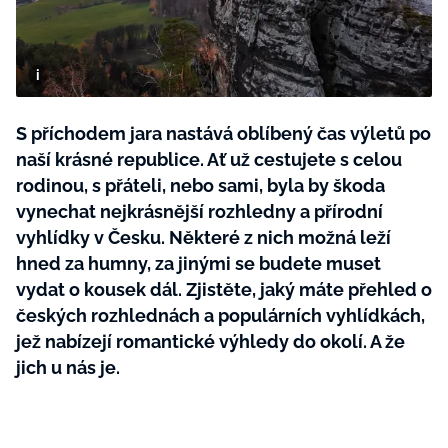
BurdaMedia
Tvoření
Extra
SVĚT ŽENY - 599 KČ
Rady a tipy
ROČNÍ PŘEDPLATNÉ SVĚT ŽENY +
SADA PRODUKTŮ MANA (10 ks)
S příchodem jara nastává oblíbený čas výletů po
naší krásné republice. Ať už cestujete s celou
rodinou, s přáteli, nebo sami, byla by škoda
vynechat nejkrásnější rozhledny a přírodní
vyhlídky v Česku. Některé z nich možná leží
hned za humny, za jinými se budete muset
vydat o kousek dál. Zjistěte, jaký máte přehled o
českých rozhlednách a populárních vyhlídkách,
jež nabízejí romantické výhledy do okolí. A že
jich u nás je.