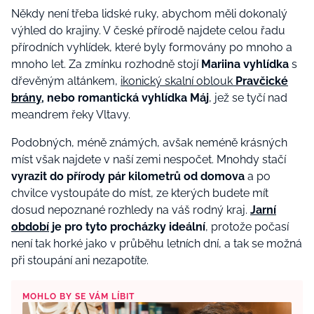
Někdy není třeba lidské ruky, abychom měli dokonalý
výhled do krajiny. V české přírodě najdete celou řadu
přírodních vyhlídek, které byly formovány po mnoho a
mnoho let. Za zmínku rozhodně stojí
Mariina vyhlídka
s
dřevěným altánkem,
ikonický skalní oblouk
Pravčické
brány
, nebo romantická vyhlídka Máj
, jež se tyčí nad
meandrem řeky Vltavy.
Podobných, méně známých, avšak neméně krásných
míst však najdete v naší zemi nespočet. Mnohdy stačí
vyrazit do přírody pár kilometrů od domova
a po
chvilce vystoupáte do míst, ze kterých budete mít
dosud nepoznané rozhledy na váš rodný kraj.
Jarní
období
je pro tyto procházky ideální
, protože počasí
není tak horké jako v průběhu letních dní, a tak se možná
při stoupání ani nezapotíte.
MOHLO BY SE VÁM LÍBIT