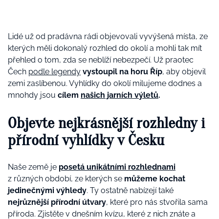
Lidé už od pradávna rádi objevovali vyvýšená místa, ze
kterých měli dokonalý rozhled do okolí a mohli tak mít
přehled o tom, zda se neblíží nebezpečí. Už praotec
Čech
podle legendy
vystoupil na horu Říp
, aby objevil
zemi zaslíbenou. Vyhlídky do okolí milujeme dodnes a
mnohdy jsou
cílem
našich jarních výletů
.
Objevte nejkrásnější rozhledny i
přírodní vyhlídky v Česku
Naše země je
posetá unikátními rozhlednami
z různých období, ze kterých se
můžeme kochat
jedinečnými výhledy
. Ty ostatně nabízejí také
nejrůznější přírodní útvary
, které pro nás stvořila sama
příroda. Zjistěte v dnešním kvízu, které z nich znáte a