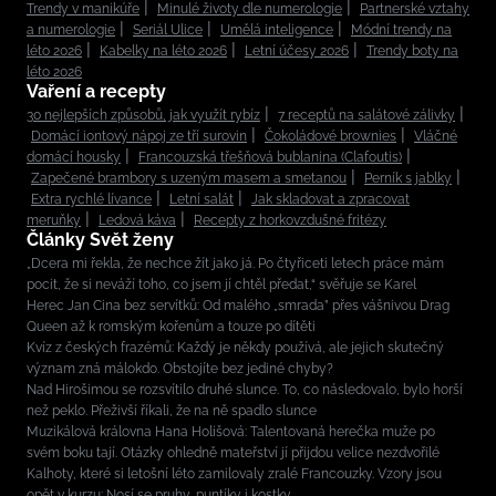
Trendy v manikúře
Minulé životy dle numerologie
Partnerské vztahy
a numerologie
Seriál Ulice
Umělá inteligence
Módní trendy na
léto 2026
Kabelky na léto 2026
Letní účesy 2026
Trendy boty na
léto 2026
Vaření a recepty
30 nejlepších způsobů, jak využít rybíz
7 receptů na salátové zálivky
Domácí iontový nápoj ze tří surovin
Čokoládové brownies
Vláčné
domácí housky
Francouzská třešňová bublanina (Clafoutis)
Zapečené brambory s uzeným masem a smetanou
Perník s jablky
Extra rychlé lívance
Letní salát
Jak skladovat a zpracovat
meruňky
Ledová káva
Recepty z horkovzdušné fritézy
Články Svět ženy
„Dcera mi řekla, že nechce žít jako já. Po čtyřiceti letech práce mám
pocit, že si neváží toho, co jsem jí chtěl předat,“ svěřuje se Karel
Herec Jan Cina bez servítků: Od malého „smrada” přes vášnivou Drag
Queen až k romským kořenům a touze po dítěti
Kvíz z českých frazémů: Každý je někdy používá, ale jejich skutečný
význam zná málokdo. Obstojíte bez jediné chyby?
Nad Hirošimou se rozsvítilo druhé slunce. To, co následovalo, bylo horší
než peklo. Přeživší říkali, že na ně spadlo slunce
Muzikálová královna Hana Holišová: Talentovaná herečka muže po
svém boku tají. Otázky ohledně mateřství jí přijdou velice nezdvořilé
Kalhoty, které si letošní léto zamilovaly zralé Francouzky. Vzory jsou
opět v kurzu: Nosí se pruhy, puntíky i kostky