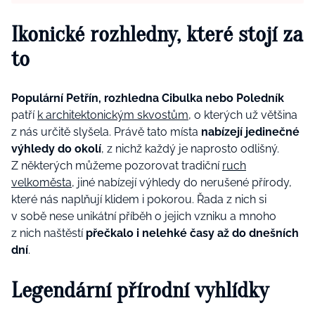
Ikonické rozhledny, které stojí za
to
Populární Petřín, rozhledna Cibulka nebo Poledník
patří
k architektonickým skvostům
, o kterých už většina
z nás určitě slyšela. Právě tato místa
nabízejí jedinečné
výhledy do okolí
, z nichž každý je naprosto odlišný.
Z některých můžeme pozorovat tradiční
ruch
velkoměsta
, jiné nabízejí výhledy do nerušené přírody,
které nás naplňují klidem i pokorou. Řada z nich si
v sobě nese unikátní příběh o jejich vzniku a mnoho
z nich naštěstí
přečkalo i nelehké časy až do dnešních
dní
.
Legendární přírodní vyhlídky