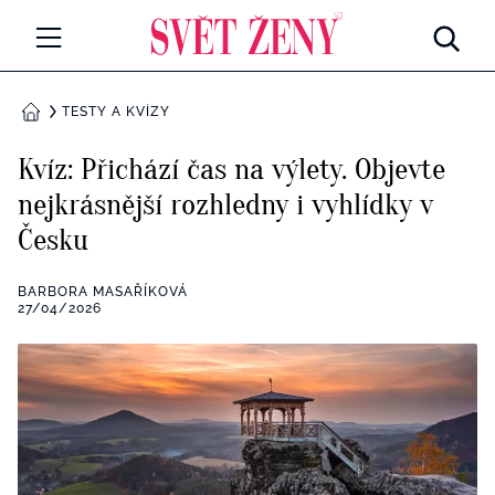
Svetzeny.cz
MÓDA A KRÁSA
TESTY A KVÍZY
DOMŮ
CELEBRITY
Kvíz: Přichází čas na výlety. Objevte
Všechny kategorie
nejkrásnější rozhledny i vyhlídky v
RETROHUBKY
Česku
Rozhovory
PSYCHOLOGIE
BARBORA MASAŘÍKOVÁ
Všechny kategorie
27/04/2026
ZDRAVÍ
Seberozvoj
Všechny kategorie
ZÁBAVA
Životní styl
Všechny kategorie
BYDLENÍ
Testy a kvízy
Všechny kategorie