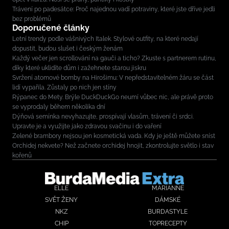
Trávení po padesátce: Proč najednou vadí potraviny, které jste dříve jedli
bez problémů
Doporučené články
Letní trendy podle vášnivých Italek. Stylové outfity, na které nedají
dopustit, budou slušet i českým ženám
Každý večer jen scrollování na gauči a ticho? Zkuste s partnerem rutinu,
díky které uklidíte dům i zažehnete starou jiskru
Svržení atomové bomby na Hirošimu: V nepředstavitelném žáru se část
lidí vypařila. Zůstaly po nich jen stíny
Rýpanec do Mety. Brýle DuckDuckGo neumí vůbec nic, ale právě proto
se vyprodaly během několika dní
Dýňová semínka nevyhazujte, prospívají vlasům, trávení či srdci.
Upravte je a využijte jako zdravou svačinu i do vaření
Zelené brambory nejsou jen kosmetická vada. Kdy je ještě můžete sníst
Orchidej nekvete? Než začnete orchidej hnojit, zkontrolujte světlo i stav
kořenů
ELLE
MARIANNE
SVĚT ŽENY
DÁMSKÉ
NKZ
BURDASTYLE
CHIP
TOPRECEPTY