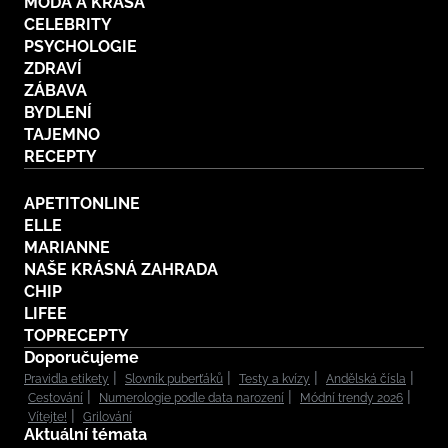
MÓDA A KRÁSA
CELEBRITY
PSYCHOLOGIE
ZDRAVÍ
ZÁBAVA
BYDLENÍ
TAJEMNO
RECEPTY
APETITONLINE
ELLE
MARIANNE
NAŠE KRÁSNÁ ZAHRADA
CHIP
LIFEE
TOPRECEPTY
Doporučujeme
Pravidla etikety
Slovník puberťáků
Testy a kvízy
Andělská čísla
Cestování
Numerologie podle data narození
Módní trendy 2026
Vítejte!
Grilování
Aktuální témata