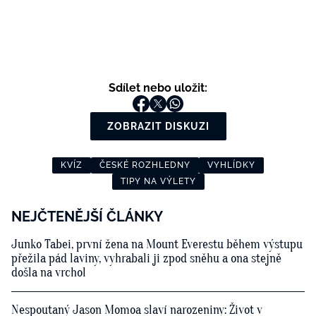
Sdílet nebo uložit:
ZOBRAZIT DISKUZI
KVÍZ
ČESKÉ ROZHLEDNY
VYHLÍDKY
TIPY NA VÝLETY
NEJČTENĚJŠÍ ČLÁNKY
Junko Tabei, první žena na Mount Everestu během výstupu
přežila pád laviny, vyhrabali ji zpod sněhu a ona stejně
došla na vrchol
Nespoutaný Jason Momoa slaví narozeniny: Život v