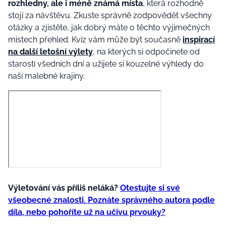
rozhledny, ale i méně známá místa
, která rozhodně
stojí za návštěvu. Zkuste správně zodpovědět všechny
otázky a zjistěte, jak dobrý máte o těchto výjimečných
místech přehled. Kvíz vám může být současně
inspirací
na další letošní výlety
, na kterých si odpočinete od
starostí všedních dní a užijete si kouzelné výhledy do
naší malebné krajiny.
Výletování vás příliš neláká?
Otestujte si své
všeobecné znalosti. Poznáte správného autora podle
díla, nebo pohoříte už na učivu prvouky?