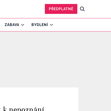
PŘEDPLATNÉ
ZÁBAVA
BYDLENÍ
t k nepoznání.