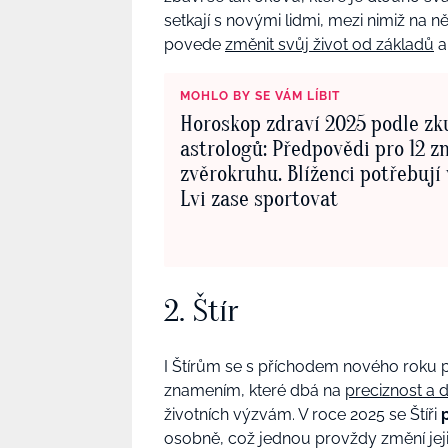
setkají s novými lidmi, mezi nimiž na n
povede
změnit svůj život od základů
a
MOHLO BY SE VÁM LÍBIT
Horoskop zdraví 2025 podle z
astrologů: Předpovědi pro 12 
zvěrokruhu. Blíženci potřebují 
Lvi zase sportovat
2. Štír
I Štírům se s příchodem nového roku po
znamením, které dbá na
preciznost a
životních výzvám. V roce 2025 se Štíři
osobně, což jednou provždy změní jeji