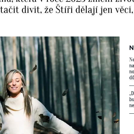
čit divit, že Štíři dělají jen věci
N
Ne
na
no
d
„D
bu
ne