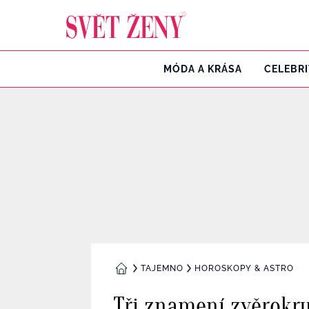
Svetzeny.cz
MÓDA A KRÁSA
CELEBR
TAJEMNO
HOROSKOPY & ASTRO
DOMŮ
Tři znamení zvěrokru