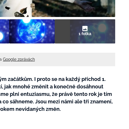
1 fotka
na
Google zprávách
ým začátkům. I proto se na každý příchod 1.
tí, jak mnohé změnit a konečně dosáhnout
sme plni entuziasmu, že právě tento rok je tím
a co sáhneme. Jsou mezi námi ale tři znamení,
 rokem nevídaných změn.