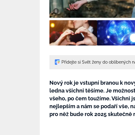
Přidejte si Svět ženy do oblíbených 
Nový rok je vstupní branou k nov
ledna všichni těšíme. Je možnos
všeho, po čem toužíme. Všichni j
nejlepším a nám se podaří vše, n
pro něž bude rok 2025 skutečně