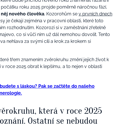
které bude příchod nového roku znamenat razantní
 počátku roku 2025 projde poměrně náročnou fází,
 z něj nového člověka
. Kozorohům se
v prvních dnech
y je čekají zejména v pracovní oblasti, které toto
ím rozhodnutím. Kozorozi si v zaměstnání zřetelně
 najevo, co si vůči nim už dál nemohou dovolit. Tento
a nehlava za svými cíli a krok za krokem si
teré třem znamením zvěrokruhu změní jejich život k
jí v roce 2025 obrat k lepšímu, a to nejen v oblasti
 budete s láskou? Pak se začtěte do našeho
merologie.
věrokruhu, která v roce 2025
poznání. Ostatní se nebudou