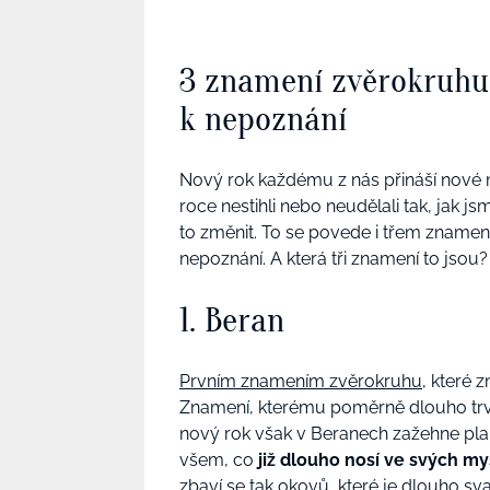
3 znamení zvěrokruhu,
k nepoznání
Nový rok každému z nás přináší nové 
roce nestihli nebo neudělali tak, jak
to změnit. To se povede i třem znamen
nepoznání. A která tři znamení to jsou?
1. Beran
Prvním znamením zvěrokruhu
, které 
Znamení, kterému poměrně dlouho trv
nový rok však v Beranech zažehne pl
všem, co
již dlouho nosí ve svých m
zbaví se tak okovů, které je dlouho sva