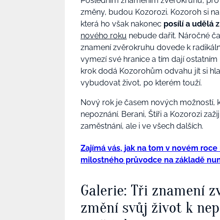
Posledním znamením zvěrokruhu, pro 
změny, budou Kozorozi. Kozoroh si na
která ho však nakonec
posílí a udělá
nového roku
nebude dařit. Náročné čas
znamení zvěrokruhu dovede k radikáln
vymezí své hranice a tím dají ostatním
krok dodá Kozorohům odvahu jít si hlav
vybudovat život, po kterém touží.
Nový rok je časem nových možností, k
nepoznání. Berani, Štíři a Kozorozi zaži
zaměstnání, ale i ve všech dalších.
Zajímá vás, jak na tom v novém roce
milostného průvodce na základě nu
Galerie: Tři znamení z
změní svůj život k ne