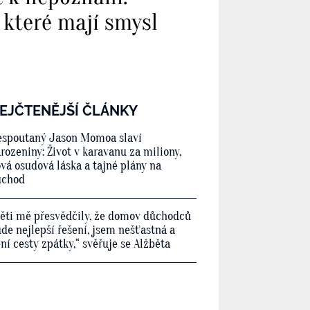
, které mají smysl
EJČTENĚJŠÍ ČLÁNKY
spoutaný Jason Momoa slaví
rozeniny: Život v karavanu za miliony,
vá osudová láska a tajné plány na
ůchod
ěti mě přesvědčily, že domov důchodců
de nejlepší řešení, jsem nešťastná a
ní cesty zpátky,“ svěřuje se Alžběta