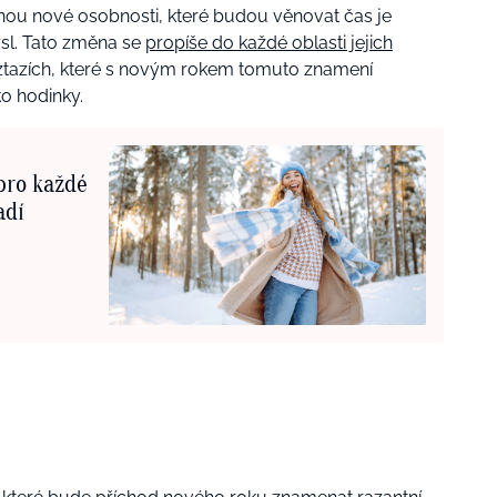
nou nové osobnosti, které budou věnovat čas je
sl. Tato změna se
propíše do každé oblasti jejich
vztazích, které s novým rokem tomuto znamení
o hodinky.
pro každé
adí