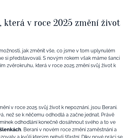
 která v roce 2025 změní život
možnosti, jak změnit vše, co jsme v tom uplynulém
 jsme si představovali. S novým rokem však máme šanci
ím zvěrokruhu, která v roce 2025 změní svůj život k
změní v roce 2025 svůj život k nepoznání, jsou Berani.
á, než se k něčemu odhodlá a začne jednat. Právě
amínek odhodlání konečně dosáhnout svého a to ve
yšlenkách
. Berani v novém roce změní zaměstnání a
zovaly a kvůli kterým nebyli šťastní. Díky nové práci se