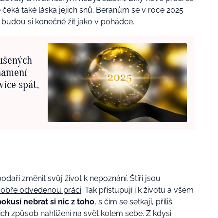
ě čeká také láska jejich snů. Beranům se v roce 2025
 budou si konečně žít jako v pohádce.
kušených
znamení
více spát,
daří změnit svůj život k nepoznání. Štíři jsou
 dobře odvedenou práci
. Tak přistupují i k životu a všem
pokusí nebrat si nic z toho
, s čím se setkají, příliš
ch způsob nahlížení na svět kolem sebe. Z kdysi