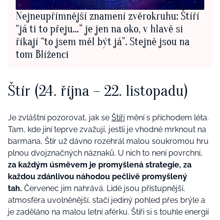
Nejneupřímnější znamení zvěrokruhu: Štíří
“já ti to přeju…” je jen na oko, v hlavě si
říkají “to jsem měl být já”. Stejně jsou na
tom Blíženci
Štír (24. října – 22. listopadu)
Je zvláštní pozorovat, jak se
Štíři
mění s příchodem léta.
Tam, kde jiní teprve zvažují, jestli je vhodné mrknout na
barmana, Štír už dávno rozehrál malou soukromou hru
plnou dvojznačných náznaků. U nich to není povrchní,
za každým úsměvem je promyšlená strategie, za
každou zdánlivou náhodou pečlivě promyšlený
tah.
Červenec jim nahrává.
Lidé jsou přístupnější,
atmosféra uvolněnější, stačí jediný pohled přes brýle a
je zaděláno na malou letní aférku. Štíři si s touhle energií