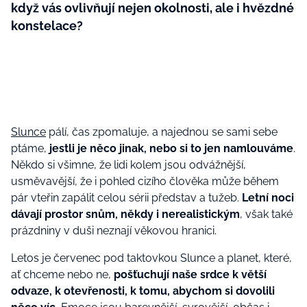
když vás ovlivňují nejen okolnosti, ale i hvězdné
konstelace?
Slunce
pálí, čas zpomaluje, a najednou se sami sebe
ptáme,
jestli je něco jinak, nebo si to jen namlouváme
.
Někdo si všimne, že lidi kolem jsou odvážnější,
usměvavější, že i pohled cizího člověka může během
pár vteřin zapálit celou sérii představ a tužeb.
Letní noci
dávají prostor snům, někdy i nerealistickým
, však také
prázdniny v duši neznají věkovou hranici.
Letos je červenec
pod taktovkou Slunce a planet, které,
ať chceme nebo ne,
pošťuchují naše srdce k větší
odvaze, k otevřenosti, k tomu, abychom si dovolili