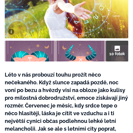
BurdaMedia
Tvoření
Extra
SVĚT ŽENY - 599 KČ
Rady a tipy
ROČNÍ PŘEDPLATNÉ SVĚT ŽENY +
SADA PRODUKTŮ MANA (10 ks)
10 fotek
Léto v nás probouzí touhu prožít něco
nečekaného. Když slunce zapadá pozdě, noc
voní po bezu a hvězdy visí na obloze jako kulisy
pro milostná dobrodružství, emoce získávají jiný
rozměr. Červenec je měsíc, kdy srdce tepe o
něco hlasitěji, láska je cítit ve vzduchu a i ti
největší cynici občas podlehnou lehké letní
melancholii. Jak se ale s letními city poprat,