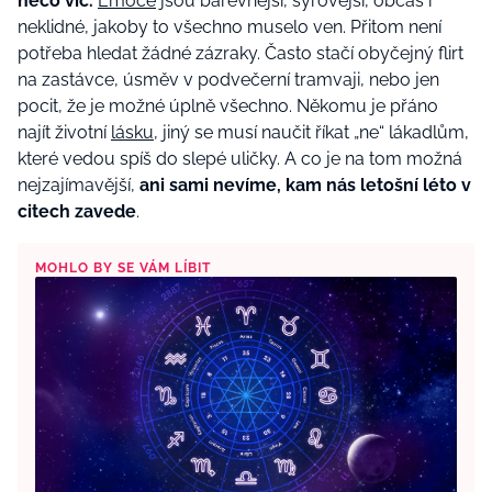
něco víc.
Emoce
jsou barevnější, syrovější, občas i
neklidné, jakoby to všechno muselo ven. Přitom není
potřeba hledat žádné zázraky. Často stačí obyčejný flirt
na zastávce, úsměv v podvečerní tramvaji, nebo jen
pocit, že je možné úplně všechno. Někomu je přáno
najít životní
lásku
, jiný se musí naučit říkat „ne“ lákadlům,
které vedou spíš do slepé uličky. A co je na tom možná
nejzajímavější,
ani sami nevíme, kam nás letošní léto v
citech zavede
.
MOHLO BY SE VÁM LÍBIT