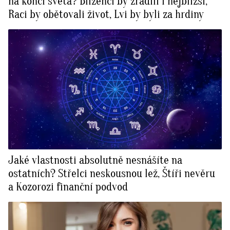
na konci světa? Blíženci by zradili i nejbližší,
Raci by obětovali život, Lvi by byli za hrdiny
Jaké vlastnosti absolutně nesnášíte na
ostatních? Střelci neskousnou lež, Štíři nevěru
a Kozorozi finanční podvod