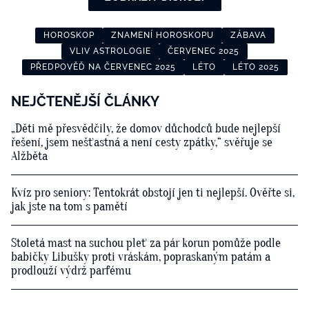
HOROSKOP
ZNAMENÍ HOROSKOPU
ZÁBAVA
VLIV ASTROLOGIE
ČERVENEC 2025
PŘEDPOVĚĎ NA ČERVENEC 2025
LÉTO
LÉTO 2025
NEJČTENĚJŠÍ ČLÁNKY
„Děti mě přesvědčily, že domov důchodců bude nejlepší
řešení, jsem nešťastná a není cesty zpátky,“ svěřuje se
Alžběta
Kvíz pro seniory: Tentokrát obstojí jen ti nejlepší. Ověřte si,
jak jste na tom s pamětí
Stoletá mast na suchou pleť za pár korun pomůže podle
babičky Libušky proti vráskám, popraskaným patám a
prodlouží výdrž parfému