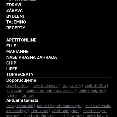
ZDRAVÍ
ZÁBAVA
BYDLENÍ
TAJEMNO
RECEPTY
APETITONLINE
ELLE
MARIANNE
NAŠE KRÁSNÁ ZAHRADA
CHIP
LIFEE
TOPRECEPTY
Doporučujeme
Pravidla etikety
Slovník puberťáků
Testy a kvízy
Andělská čísla
Cestování
Numerologie podle data narození
Módní trendy 2026
Vítejte!
Grilování
Aktuální témata
Trendy v manikúře
Minulé životy dle numerologie
Partnerské vztahy
a numerologie
Seriál Ulice
Umělá inteligence
Módní trendy na
léto 2026
Kabelky na léto 2026
Letní účesy 2026
Trendy boty na