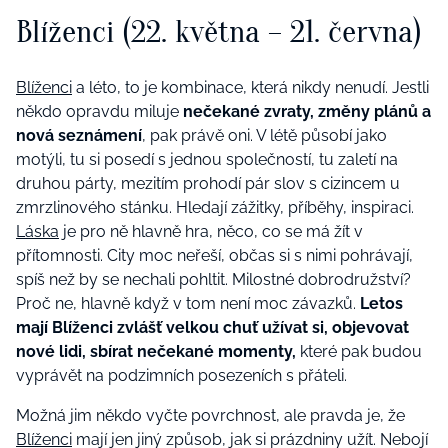
Blíženci
(22. května – 21. června)
Blíženci
a léto, to je kombinace, která nikdy nenudí. Jestli
někdo opravdu miluje
nečekané zvraty, změny plánů a
nová seznámení
, pak právě oni. V létě působí jako
motýli, tu si posedí s jednou společností, tu zaletí na
druhou párty, mezitím prohodí pár slov s cizincem u
zmrzlinového stánku. Hledají zážitky, příběhy, inspiraci.
Láska
je pro ně hlavně hra, něco, co se má žít v
přítomnosti. City moc neřeší, občas si s nimi pohrávají,
spíš než by se nechali pohltit. Milostné dobrodružství?
Proč ne, hlavně když v tom není moc závazků.
Letos
mají Blíženci zvlášť velkou chuť užívat si, objevovat
nové lidi, sbírat nečekané momenty,
které pak budou
vyprávět na podzimních posezeních s přáteli.
Možná jim někdo vyčte povrchnost, ale pravda je, že
Blíženci
mají jen jiný způsob, jak si prázdniny užít. Nebojí