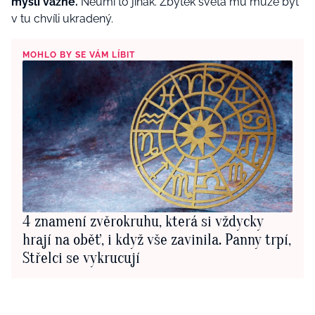
myslí vážně.
Neumí to jinak. Zbytek světa mu může být
v tu chvíli ukradený.
MOHLO BY SE VÁM LÍBIT
4 znamení zvěrokruhu, která si vždycky
hrají na oběť, i když vše zavinila. Panny trpí,
Střelci se vykrucují