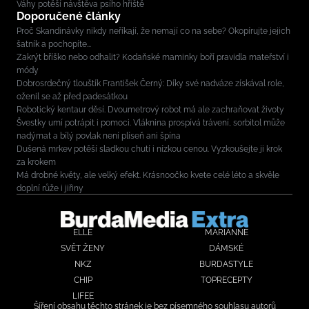
Váhy potěší návštěva psího hřiště
Doporučené články
Proč Skandinávky nikdy neříkají, že nemají co na sebe? Okopírujte jejich
šatník a pochopíte...
Zakrýt bříško nebo odhalit? Kodaňské maminky boří pravidla mateřství i
módy
Dobrosrdečný tlouštík František Černý: Díky své nadváze získával role,
oženil se až před padesátkou
Robotický kentaur děsí. Dvoumetrový robot má ale zachraňovat životy
Švestky umí potrápit i pomoci. Vláknina prospívá trávení, sorbitol může
nadýmat a bílý povlak není plíseň ani špína
Dušená mrkev potěší sladkou chutí i nízkou cenou. Vyzkoušejte ji krok
za krokem
Má drobné květy, ale velký efekt. Krásnoočko kvete celé léto a skvěle
doplní růže i jiřiny
ELLE
MARIANNE
SVĚT ŽENY
DÁMSKÉ
NKZ
BURDASTYLE
CHIP
TOPRECEPTY
LIFEE
Šíření obsahu těchto stránek je bez písemného souhlasu autorů