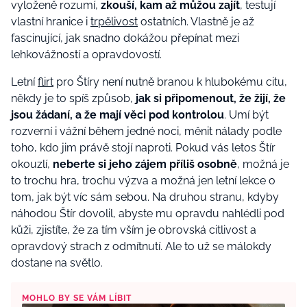
vyloženě rozumí,
zkouší, kam až můžou zajít
, testují
vlastní hranice i
trpělivost
ostatních. Vlastně je až
fascinující, jak snadno dokážou přepínat mezi
lehkovážností a opravdovostí.
Letní
flirt
pro Štíry není nutně branou k hlubokému citu,
někdy je to spíš způsob,
jak si připomenout, že žijí, že
jsou žádaní, a že mají věci pod kontrolou
. Umí být
rozverní i vážní během jedné noci, měnit nálady podle
toho, kdo jim právě stojí naproti. Pokud vás letos Štír
okouzlí,
neberte si jeho zájem příliš osobně
, možná je
to trochu hra, trochu výzva a možná jen letní lekce o
tom, jak být víc sám sebou. Na druhou stranu, kdyby
náhodou Štír dovolil, abyste mu opravdu nahlédli pod
kůži, zjistíte, že za tím vším je obrovská citlivost a
opravdový strach z odmítnutí. Ale to už se málokdy
dostane na světlo.
MOHLO BY SE VÁM LÍBIT