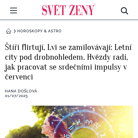
Svetzeny.cz
MÓDA A KRÁSA
HOROSKOPY & ASTRO
DOMŮ
CELEBRITY
Štíři flirtují, Lvi se zamilovávají: Letní
Všechny kategorie
city pod drobnohledem. Hvězdy radí,
RETROHUBKY
jak pracovat se srdečními impulsy v
Rozhovory
PSYCHOLOGIE
červenci
Všechny kategorie
ZDRAVÍ
HANA DOŠLOVÁ
01/07/2025
Seberozvoj
Všechny kategorie
ZÁBAVA
Životní styl
Všechny kategorie
BYDLENÍ
Testy a kvízy
Všechny kategorie