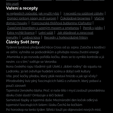
léto 2026
Vaření a recepty
30 nejlepších způsobů, jak využít rybíz
7 receptů na salátové zálivky
Domácí iontový nápoj ze tří surovin
Čokoládové brownies
Vláčné
domácí housky
Francouzská třešňová bublanina (Clafoutis)
Zapečené brambory s uzeným masem a smetanou
Perník s jablky
Extra rychlé lívance
Letní salát
Jak skladovat a zpracovat
meruňky
Ledová káva
Recepty z horkovzdušné fritézy
Články Svět ženy
Týdenní tarotová předpověď Alice Cross od 10. srpna: Zatočte s kostlivci
ve skříni, vyhněte se podvodníkům a přivítejte novou životní energii
„Maminka si po rozvodu pořídila kočku, dnes se to vymklo kontrole a já
nevím, co s tím,“ svěřuje se Veronika
Ikona českého rapu Vladimír 518: Utekl z „dobré rodiny“ do squatu na
Ladronku. 30 let ovlivňuje hudební scénu a dobyl svět kultury
Víte, proč kočky předou, který pták nestaví hnízdo a jak spí včely?
Přírodovědný kvíz plný fascinujících faktů o zvířatech, který pobaví a
poučí zároveň
Tajemství ženského blaha: Proč si naše tělo i mysl zaslouží pravidelnou
dávku čisté slasti? Omlazuje a léčí bolest
Sametové tlapky a tajemná duše: Mezinárodní den koček odkrývá
tajemství fascinujících šelem i lásku Čechů ke kočkám
Psí horoskop na tento týden: Střelci touží po objevování nových míst,