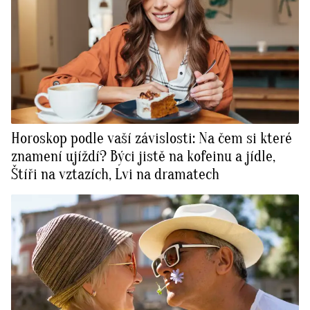
Horoskop podle vaší závislosti: Na čem si které
znamení ujíždí? Býci jistě na kofeinu a jídle,
Štíři na vztazích, Lvi na dramatech