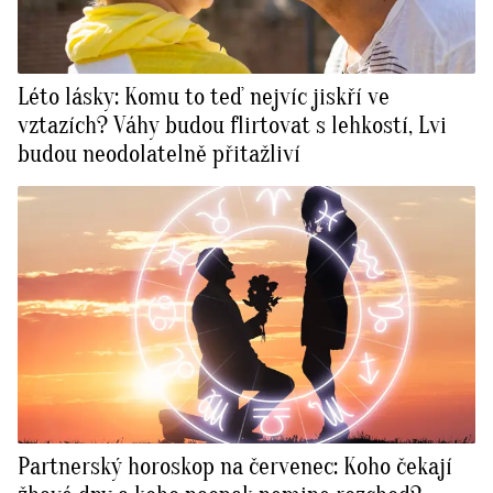
Léto lásky: Komu to teď nejvíc jiskří ve
vztazích? Váhy budou flirtovat s lehkostí, Lvi
budou neodolatelně přitažliví
Partnerský horoskop na červenec: Koho čekají