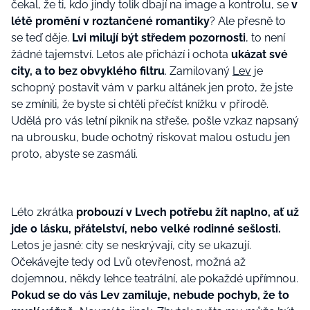
čekal, že ti, kdo jindy tolik dbají na image a kontrolu, se
v
létě promění v roztančené romantiky
? Ale přesně to
se teď děje.
Lvi milují být středem pozornosti
, to není
žádné tajemství. Letos ale přichází i ochota
ukázat své
city, a to bez obvyklého filtru
. Zamilovaný
Lev
je
schopný postavit vám v parku altánek jen proto, že jste
se zmínili, že byste si chtěli přečíst knížku v přírodě.
Udělá pro vás letní piknik na střeše, pošle vzkaz napsaný
na ubrousku, bude ochotný riskovat malou ostudu jen
proto, abyste se zasmáli.
Léto zkrátka
probouzí v Lvech potřebu žít naplno, ať už
jde o lásku, přátelství, nebo velké rodinné sešlosti.
Letos je jasné: city se neskrývají, city se ukazují.
Očekávejte tedy od Lvů otevřenost, možná až
dojemnou, někdy lehce teatrální, ale pokaždé upřímnou.
Pokud se do vás Lev zamiluje, nebude pochyb, že to