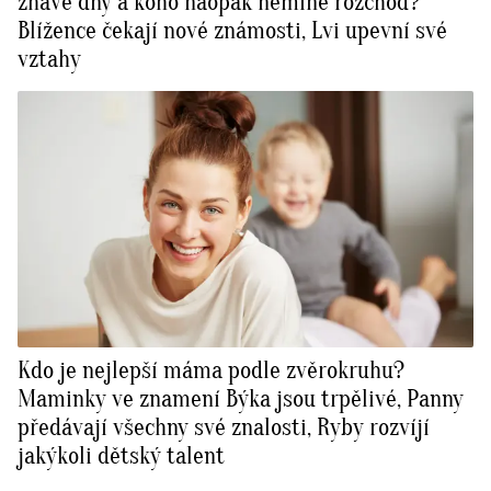
žhavé dny a koho naopak nemine rozchod?
Blížence čekají nové známosti, Lvi upevní své
vztahy
Kdo je nejlepší máma podle zvěrokruhu?
Maminky ve znamení Býka jsou trpělivé, Panny
předávají všechny své znalosti, Ryby rozvíjí
jakýkoli dětský talent