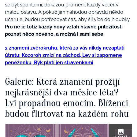
se být spontánní, dokážou proměnit každý večer v
malou oslavu. A pokud jim náhodou opravdu někdo
učaruje, budou potřebovat čas, aby šli více do hloubky.
Pro ně je totiž každý nový vztah hlavně příležitostí
poznat něco nového, a možná i sami sebe.
3 znamení zvěrokruhu, která za vás nikdy nezaplatí
útratu: Kozoroh zmizí na záchod, Lev si zapomene
peněženku, Býk platí jen stravenkami
Galerie: Která znamení prožijí
nejkrásnější dva měsíce léta?
Lvi propadnou emocím, Blíženci
budou flirtovat na každém rohu