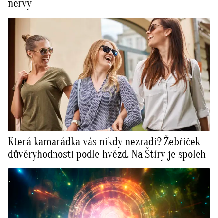
nervy
Která kamarádka vás nikdy nezradí? Žebříček
důvěryhodnosti podle hvězd. Na Štíry je spoleh