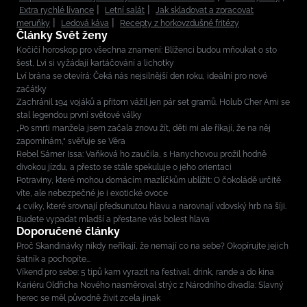
Extra rychlé lívance
Letní salát
Jak skladovat a zpracovat
meruňky
Ledová káva
Recepty z horkovzdušné fritézy
Články Svět ženy
Kočičí horoskop pro všechna znamení: Blíženci budou mňoukat o sto
šest, Lvi si vyžádají kartáčování a lichotky
Lví brána se otevírá: Čeká nás nejsilnější den roku, ideální pro nové
začátky
Zachránil 194 vojáků a přitom vážil jen pár set gramů. Holub Cher Ami se
stal legendou první světové války
„Po smrti manžela jsem začala znovu žít, děti mi ale říkají, že na něj
zapomínám,“ svěřuje se Věra
Rebel Sámer Issa: Vaňková ho zaučila, s Hanychovou prožil hodně
divokou jízdu, a přesto se stále spekuluje o jeho orientaci
Potraviny, které mohou domácím mazlíčkům ublížit: O čokoládě určitě
víte, ale nebezpečné je i exotické ovoce
4 cviky, které srovnají předsunutou hlavu a narovnají vdovský hrb na šíji.
Budete vypadat mladší a přestane vás bolest hlava
Doporučené články
Proč Skandinávky nikdy neříkají, že nemají co na sebe? Okopírujte jejich
šatník a pochopíte...
Víkend pro sebe: 5 tipů kam vyrazit na festival, drink, rande a do kina
Kariéru Oldřicha Nového nasměroval strýc z Národního divadla: Slavný
herec se měl původně živit zcela jinak