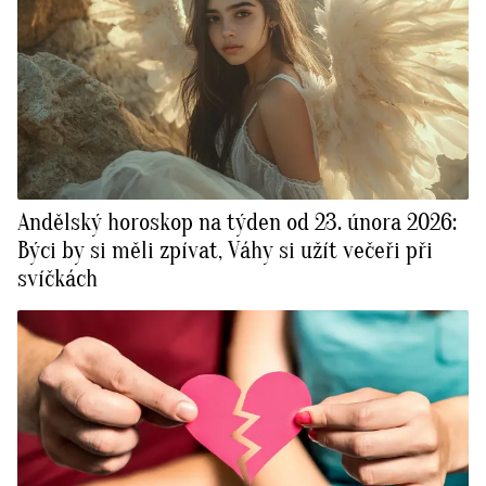
Andělský horoskop na týden od 23. února 2026:
Býci by si měli zpívat, Váhy si užít večeři při
svíčkách