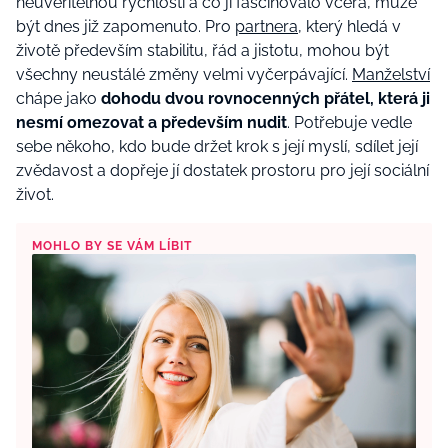
neuvěřitelnou rychlostí a co ji fascinovalo včera, může
být dnes již zapomenuto. Pro
partnera
, který hledá v
životě především stabilitu, řád a jistotu, mohou být
všechny neustálé změny velmi vyčerpávající.
Manželství
chápe jako
dohodu dvou rovnocenných přátel, která ji
nesmí omezovat a především nudit
. Potřebuje vedle
sebe někoho, kdo bude držet krok s její myslí, sdílet její
zvědavost a dopřeje jí dostatek prostoru pro její sociální
život.
MOHLO BY SE VÁM LÍBIT