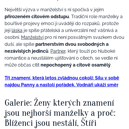
Největší výzva v manželství s ní spočívá v jejím
přirozeném citovém odstupu
. Tradiční role manželky a
bouřlivé projevy emocí ji uvádějí do rozpaků, protože
její
láska
je spíše přátelská a univerzální než vášnivá a
osobní.
Manželství
pro ni není posvátným svazkem dvou
duší, ale spíše
partnerstvím dvou svobodných a
nezávislých jedinců
.
Partner
, který touží po hluboké
romantice a neustálém ujišťování o citech, se vedle ní
může občas cítit
nepochopený a citově osamělý
.
Tři znamení, která letos zvládnou cokoli: Sílu v sobě
najdou Panny a nastolí pořádek. Vodnáři ukáží směr
Galerie: Ženy kterých znamení
jsou nejhorší manželky a proč:
Blíženci jsou nestálí, Štíři