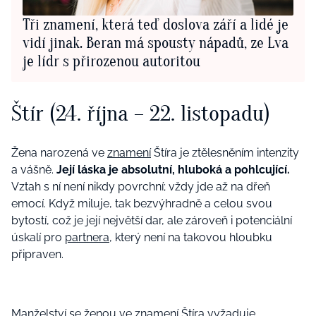
Tři znamení, která teď doslova září a lidé je
vidí jinak. Beran má spousty nápadů, ze Lva
je lídr s přirozenou autoritou
Štír (24. října – 22. listopadu)
Žena narozená ve
znamení
Štíra je ztělesněním intenzity
a vášně.
Její láska je absolutní, hluboká a pohlcující.
Vztah s ní není nikdy povrchní; vždy jde až na dřeň
emocí. Když miluje, tak bezvýhradně a celou svou
bytostí, což je její největší dar, ale zároveň i potenciální
úskalí pro
partnera
, který není na takovou hloubku
připraven.
Manželství se ženou ve
znamení
Štíra vyžaduje