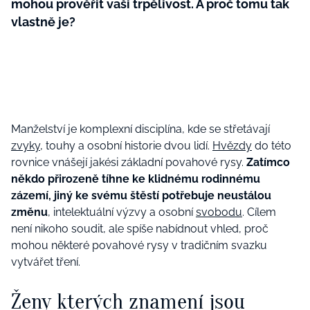
mohou prověřit vaši trpělivost. A proč tomu tak
vlastně je?
Manželství je komplexní disciplína, kde se střetávají
zvyky
, touhy a osobní historie dvou lidí.
Hvězdy
do této
rovnice vnášejí jakési základní povahové rysy.
Zatímco
někdo přirozeně tíhne ke klidnému rodinnému
zázemí, jiný ke svému štěstí potřebuje neustálou
změnu
, intelektuální výzvy a osobní
svobodu
. Cílem
není nikoho soudit, ale spíše nabídnout vhled, proč
mohou některé povahové rysy v tradičním svazku
vytvářet tření.
Ženy kterých znamení jsou