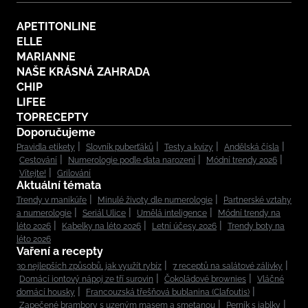
APETITONLINE
ELLE
MARIANNE
NAŠE KRÁSNÁ ZAHRADA
CHIP
LIFEE
TOPRECEPTY
Doporučujeme
Pravidla etikety
Slovník puberťáků
Testy a kvízy
Andělská čísla
Cestování
Numerologie podle data narození
Módní trendy 2026
Vítejte!
Grilování
Aktuální témata
Trendy v manikúře
Minulé životy dle numerologie
Partnerské vztahy
a numerologie
Seriál Ulice
Umělá inteligence
Módní trendy na
léto 2026
Kabelky na léto 2026
Letní účesy 2026
Trendy boty na
léto 2026
Vaření a recepty
30 nejlepších způsobů, jak využít rybíz
7 receptů na salátové zálivky
Domácí iontový nápoj ze tří surovin
Čokoládové brownies
Vláčné
domácí housky
Francouzská třešňová bublanina (Clafoutis)
Zapečené brambory s uzeným masem a smetanou
Perník s jablky