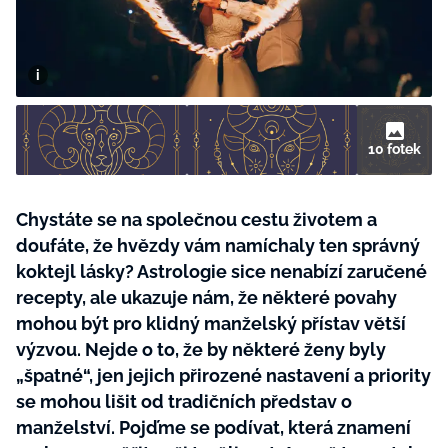
BurdaMedia
Tvoření
Extra
SVĚT ŽENY - 599 KČ
Rady a tipy
ROČNÍ PŘEDPLATNÉ SVĚT ŽENY +
SADA PRODUKTŮ MANA (10 ks)
10 fotek
Chystáte se na společnou cestu životem a
doufáte, že hvězdy vám namíchaly ten správný
koktejl lásky? Astrologie sice nenabízí zaručené
recepty, ale ukazuje nám, že některé povahy
mohou být pro klidný manželský přístav větší
výzvou. Nejde o to, že by některé ženy byly
„špatné“, jen jejich přirozené nastavení a priority
se mohou lišit od tradičních představ o
manželství. Pojďme se podívat, která znamení