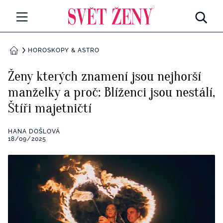
Svetzeny.cz
MÓDA A KRÁSA
HOROSKOPY & ASTRO
DOMŮ
CELEBRITY
Ženy kterých znamení jsou nejhorší
Všechny kategorie
manželky a proč: Blíženci jsou nestálí,
RETROHUBKY
Štíři majetničtí
Rozhovory
PSYCHOLOGIE
HANA DOŠLOVÁ
Všechny kategorie
18/09/2025
ZDRAVÍ
Seberozvoj
Všechny kategorie
ZÁBAVA
Životní styl
Všechny kategorie
BYDLENÍ
Testy a kvízy
Všechny kategorie