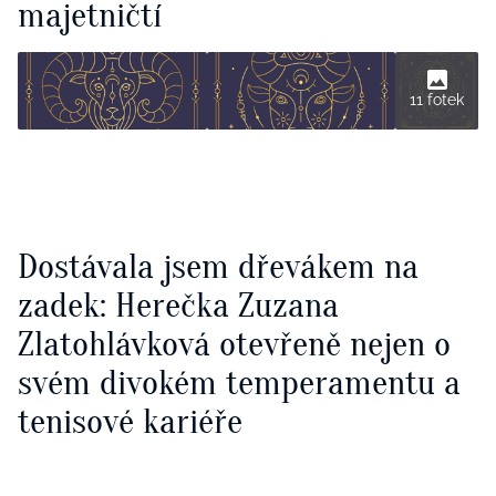
majetničtí
11 fotek
Dostávala jsem dřevákem na
zadek: Herečka Zuzana
Zlatohlávková otevřeně nejen o
svém divokém temperamentu a
tenisové kariéře