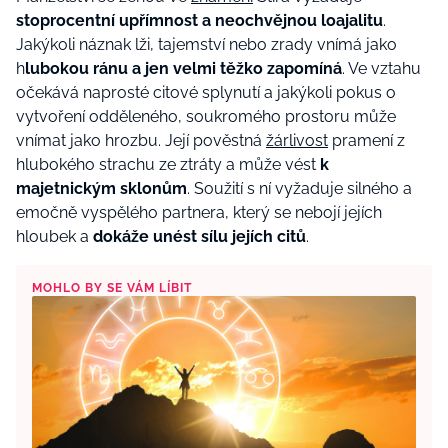
stoprocentní upřímnost a neochvějnou loajalitu
.
Jakýkoli náznak lži, tajemství nebo zrady vnímá jako
h
lubokou ránu a jen velmi těžko zapomíná
. Ve vztahu
očekává naprosté citové splynutí a jakýkoli pokus o
vytvoření odděleného, soukromého prostoru může
vnímat jako hrozbu. Její pověstná
žárlivost
pramení z
hlubokého strachu ze ztráty a může vést
k
majetnickým sklonům
. Soužití s ní vyžaduje silného a
emočně vyspělého partnera, který se nebojí jejích
hloubek a
dokáže unést sílu jejích citů
.
MOHLO BY SE VÁM LÍBIT