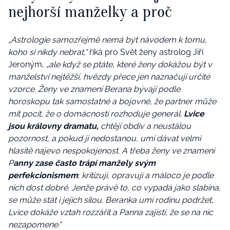
nejhorší manželky a proč
„Astrologie samozřejmě nemá být návodem k tomu,
koho si nikdy nebrat,“
říká pro Svět ženy astrolog Jiří
Jeroným,
„ale když se ptáte, které ženy dokážou být v
manželství nejtěžší, hvězdy přece jen naznačují určité
vzorce. Ženy ve znamení Berana bývají podle
horoskopu tak samostatné a bojovné, že partner může
mít pocit, že o domácnosti rozhoduje generál.
Lvice
jsou královny dramatu,
chtějí obdiv a neustálou
pozornost, a pokud ji nedostanou, umí dávat velmi
hlasitě najevo nespokojenost. A třeba ženy ve znamení
P
anny zase často trápí manžely svým
perfekcionismem
: kritizují, opravují a máloco je podle
nich dost dobré. Jenže právě to, co vypadá jako slabina,
se může stát i jejich silou. Beranka umí rodinu podržet,
Lvice dokáže vztah rozzářit a Panna zajistí, že se na nic
nezapomene.“