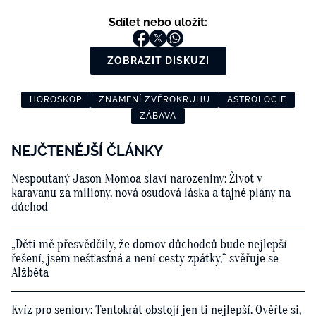
Sdílet nebo uložit:
ZOBRAZIT DISKUZI
HOROSKOP
ZNAMENÍ ZVĚROKRUHU
ASTROLOGIE
ZÁBAVA
NEJČTENĚJŠÍ ČLÁNKY
Nespoutaný Jason Momoa slaví narozeniny: Život v
karavanu za miliony, nová osudová láska a tajné plány na
důchod
„Děti mě přesvědčily, že domov důchodců bude nejlepší
řešení, jsem nešťastná a není cesty zpátky,“ svěřuje se
Alžběta
Kvíz pro seniory: Tentokrát obstojí jen ti nejlepší. Ověřte si,