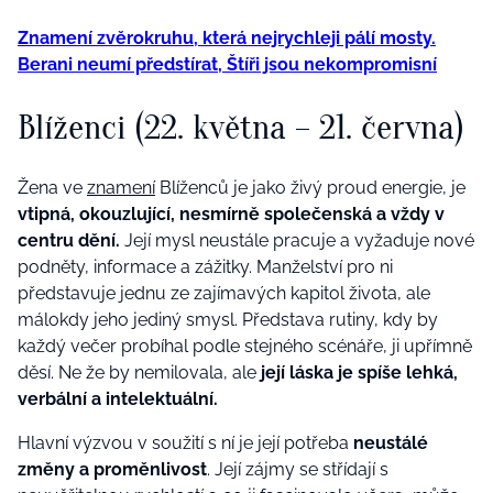
Znamení zvěrokruhu, která nejrychleji pálí mosty.
Berani neumí předstírat, Štíři jsou nekompromisní
Blíženci (22. května – 21. června)
Žena ve
znamení
Blíženců je jako živý proud energie, je
vtipná, okouzlující, nesmírně společenská a vždy v
centru dění.
Její mysl neustále pracuje a vyžaduje nové
podněty, informace a zážitky. Manželství pro ni
představuje jednu ze zajímavých kapitol života, ale
málokdy jeho jediný smysl. Představa rutiny, kdy by
každý večer probíhal podle stejného scénáře, ji upřímně
děsí. Ne že by nemilovala, ale
její láska je spíše lehká,
verbální a intelektuální.
Hlavní výzvou v soužití s ní je její potřeba
neustálé
změny a proměnlivost
. Její zájmy se střídají s