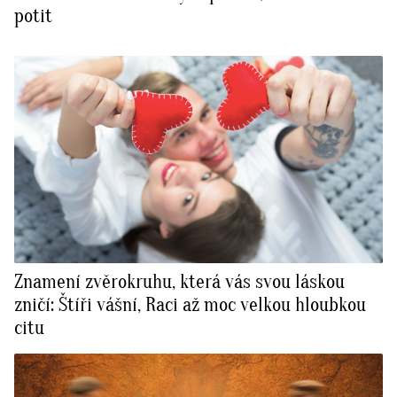
potit
Znamení zvěrokruhu, která vás svou láskou
zničí: Štíři vášní, Raci až moc velkou hloubkou
citu