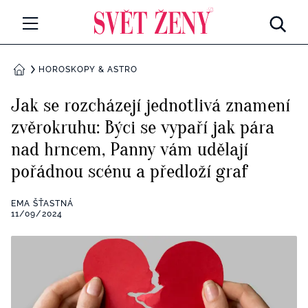
Svetzeny.cz
MÓDA A KRÁSA
HOROSKOPY & ASTRO
DOMŮ
CELEBRITY
Jak se rozcházejí jednotlivá znamení
Všechny kategorie
zvěrokruhu: Býci se vypaří jak pára
RETROHUBKY
nad hrncem, Panny vám udělají
Rozhovory
PSYCHOLOGIE
pořádnou scénu a předloží graf
Všechny kategorie
ZDRAVÍ
EMA ŠŤASTNÁ
11/09/2024
Seberozvoj
Všechny kategorie
ZÁBAVA
Životní styl
Všechny kategorie
BYDLENÍ
Testy a kvízy
Všechny kategorie