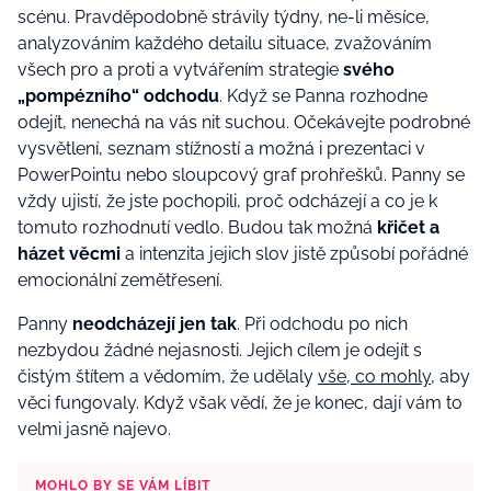
scénu. Pravděpodobně strávily týdny, ne-li měsíce,
analyzováním každého detailu situace, zvažováním
všech pro a proti
a vytvářením strategie
svého
„pompézního“ odchodu
.
Když se Panna rozhodne
odejít, nenechá na vás nit suchou. Očekávejte podrobné
vysvětlení,
seznam stížností
a možná i prezentaci v
PowerPointu nebo sloupcový graf prohřešků. Panny se
vždy ujistí, že jste pochopili, proč odcházejí a co je k
tomuto rozhodnutí vedlo. Budou tak možná
křičet a
házet věcmi
a intenzita jejich slov jistě způsobí pořádné
emocionální zemětřesení
.
Panny
neodcházejí jen tak
. Při odchodu po nich
nezbydou žádné nejasnosti. Jejich cílem je odejít s
čistým štítem a vědomím, že
udělaly
vše, co mohly
, aby
věci fungovaly. Když však vědí, že je konec, dají vám to
velmi jasně najevo.
MOHLO BY SE VÁM LÍBIT