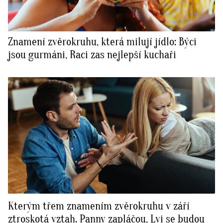
Znamení zvěrokruhu, která milují jídlo: Býci
jsou gurmáni, Raci zas nejlepší kuchaři
Kterým třem znamením zvěrokruhu v září
ztroskotá vztah. Panny zapláčou, Lvi se budou