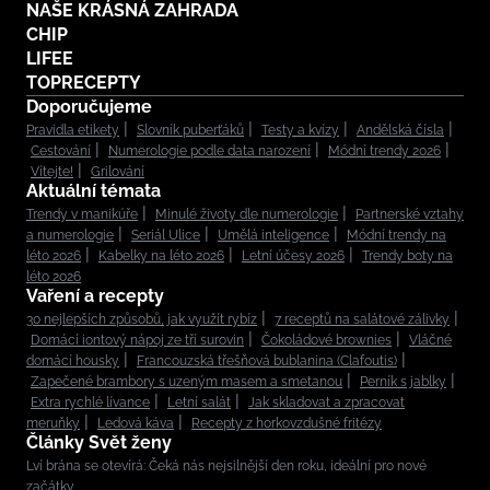
NAŠE KRÁSNÁ ZAHRADA
CHIP
LIFEE
TOPRECEPTY
Doporučujeme
Pravidla etikety
Slovník puberťáků
Testy a kvízy
Andělská čísla
Cestování
Numerologie podle data narození
Módní trendy 2026
Vítejte!
Grilování
Aktuální témata
Trendy v manikúře
Minulé životy dle numerologie
Partnerské vztahy
a numerologie
Seriál Ulice
Umělá inteligence
Módní trendy na
léto 2026
Kabelky na léto 2026
Letní účesy 2026
Trendy boty na
léto 2026
Vaření a recepty
30 nejlepších způsobů, jak využít rybíz
7 receptů na salátové zálivky
Domácí iontový nápoj ze tří surovin
Čokoládové brownies
Vláčné
domácí housky
Francouzská třešňová bublanina (Clafoutis)
Zapečené brambory s uzeným masem a smetanou
Perník s jablky
Extra rychlé lívance
Letní salát
Jak skladovat a zpracovat
meruňky
Ledová káva
Recepty z horkovzdušné fritézy
Články Svět ženy
Lví brána se otevírá: Čeká nás nejsilnější den roku, ideální pro nové
začátky