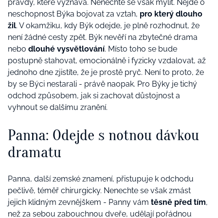
pravdy, které vyznává. Nenechte se však mýlit. Nejde o
neschopnost Býka bojovat za vztah,
pro který dlouho
žil
. V okamžiku, kdy Býk odejde, je plně rozhodnut, že
není žádné
cesty
zpět
.
Býk nevěří na
zbytečné drama
nebo
dlouhé vysvětlování
. Místo toho se bude
postupně stahovat, emocionálně i fyzicky vzdalovat, až
jednoho dne zjistíte, že je prostě pryč. Není to proto, že
by se Býci nestarali - právě naopak. Pro Býky je tichý
odchod způsobem, jak si
zachovat důstojnost
a
vyhnout se dalšímu zranění.
Panna: Odejde s notnou dávkou
dramatu
Panna, další zemské znamení, přistupuje k odchodu
pečlivě, téměř chirurgicky.
Nenechte se však zmást
jejich klidným zevnějškem - Panny vám
těsně před tím
,
než za sebou zabouchnou dveře, udělají pořádnou