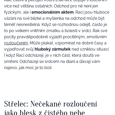
více než většina ostatních. Odchod pro ně není jen
fyzickým, ale i
emocionálním aktem
. Raci jsou hluboce
vázáni na své blízké a myšlenka na odchod může být
téměř nesnesitelná. Když se rozhodnou odejít, často je
to
po velkém vnitřním zmatku
a bolesti v srdci.
Rak své
pocity pravděpodobně vyjádří
procítěným, emotivním
rozloučením
. Může plakat, vzpomínat na dobré časy a
vyjadřovat svůj
hluboký zármutek
nad vzniklou situací.
I když Raci odcházejí, je v nich část, která doufá ve
smíření. Odcházejí se srdcem na dlani a dávají vám
najevo, jak moc je to bolí.
Střelec: Nečekané rozloučení
jako blesk z čistého nebe