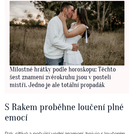
Milostné hrátky podle horoskopu: Těchto
šest znamení zvěrokruhu jsou v posteli
mistři. Jedno je ale totální propadák
S Rakem proběhne loučení plné
emocí
Rak, citlivé a pečující vodní znamení, bojuje s loučením