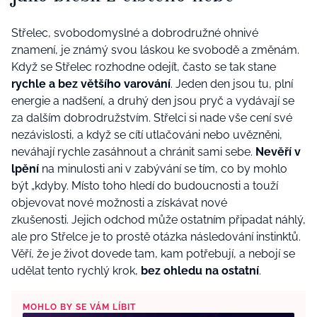
Střelec, svobodomyslné a dobrodružné ohnivé
znamení, je známý svou láskou ke svobodě a změnám.
Když se Střelec rozhodne odejít, často se tak stane
rychle a
bez většího varování
. Jeden den jsou tu, plní
energie a nadšení, a druhý den jsou pryč a vydávají se
za dalším dobrodružstvím.
Střelci si nade vše cení
své
nezávislosti
, a když se cítí utlačováni nebo uvězněni,
neváhají rychle zasáhnout a chránit sami sebe.
Nevěří v
lpění
na minulosti ani v zabývání se tím, co by mohlo
být „kdyby. Místo toho hledí do budoucnosti a touží
objevovat nové možnosti a získávat nové
zkušenosti.
Jejich odchod může ostatním připadat náhlý,
ale pro Střelce je to prostě otázka
následování instinktů
.
Věří, že je život dovede tam,
kam potřebují
, a nebojí se
udělat tento rychlý krok,
bez ohledu na ostatní
.
MOHLO BY SE VÁM LÍBIT