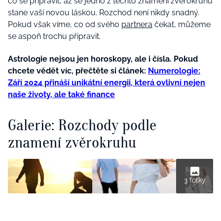
co se připravit, až se jedno z těchto znamení zvěrokruhu
stane vaší novou láskou. Rozchod
není nikdy snadný
.
Pokud však víme, co od svého
partnera
čekat, můžeme
se aspoň trochu připravit.
Astrologie nejsou jen horoskopy, ale i čísla. Pokud
chcete vědět víc, přečtěte si článek:
Numerologie:
Září 2024 přináší unikátní energii, která ovlivní nejen
naše životy, ale také finance
Galerie: Rozchody podle
znamení zvěrokruhu
3 fotky