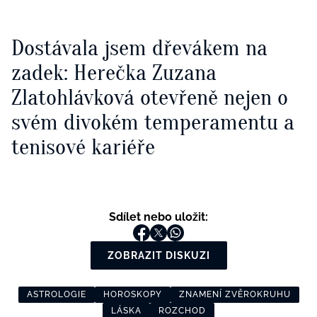
Dostávala jsem dřevákem na
zadek: Herečka Zuzana
Zlatohlávková otevřeně nejen o
svém divokém temperamentu a
tenisové kariéře
Sdílet nebo uložit:
ZOBRAZIT DISKUZI
ASTROLOGIE
HOROSKOPY
ZNAMENÍ ZVĚROKRUHU
LÁSKA
ROZCHOD