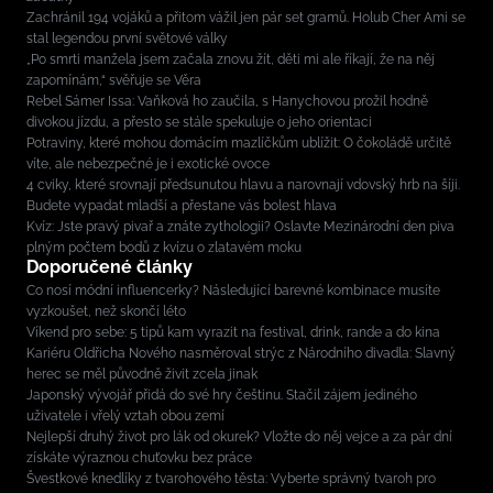
Zachránil 194 vojáků a přitom vážil jen pár set gramů. Holub Cher Ami se
stal legendou první světové války
„Po smrti manžela jsem začala znovu žít, děti mi ale říkají, že na něj
zapomínám,“ svěřuje se Věra
Rebel Sámer Issa: Vaňková ho zaučila, s Hanychovou prožil hodně
divokou jízdu, a přesto se stále spekuluje o jeho orientaci
Potraviny, které mohou domácím mazlíčkům ublížit: O čokoládě určitě
víte, ale nebezpečné je i exotické ovoce
4 cviky, které srovnají předsunutou hlavu a narovnají vdovský hrb na šíji.
Budete vypadat mladší a přestane vás bolest hlava
Kvíz: Jste pravý pivař a znáte zythologii? Oslavte Mezinárodní den piva
plným počtem bodů z kvízu o zlatavém moku
Doporučené články
Co nosí módní influencerky? Následující barevné kombinace musíte
vyzkoušet, než skončí léto
Víkend pro sebe: 5 tipů kam vyrazit na festival, drink, rande a do kina
Kariéru Oldřicha Nového nasměroval strýc z Národního divadla: Slavný
herec se měl původně živit zcela jinak
Japonský vývojář přidá do své hry češtinu. Stačil zájem jediného
uživatele i vřelý vztah obou zemí
Nejlepší druhý život pro lák od okurek? Vložte do něj vejce a za pár dní
získáte výraznou chuťovku bez práce
Švestkové knedlíky z tvarohového těsta: Vyberte správný tvaroh pro