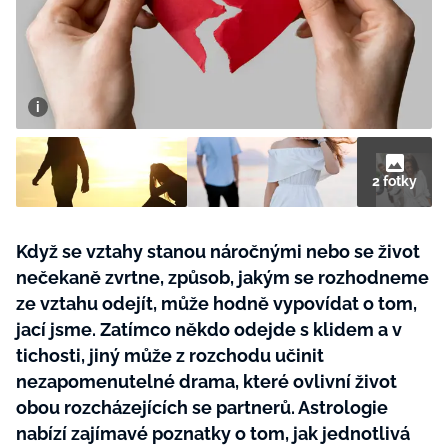
BurdaMedia
Tvoření
Extra
SVĚT ŽENY - 599 KČ
Rady a tipy
ROČNÍ PŘEDPLATNÉ SVĚT ŽENY +
SADA PRODUKTŮ MANA (10 ks)
2 fotky
Když se vztahy stanou náročnými nebo se život
nečekaně zvrtne, způsob, jakým se rozhodneme
ze vztahu odejít, může hodně vypovídat o tom,
jací jsme. Zatímco někdo odejde s klidem a v
tichosti, jiný může z rozchodu učinit
nezapomenutelné drama, které ovlivní život
obou rozcházejících se partnerů. Astrologie
nabízí zajímavé poznatky o tom, jak jednotlivá