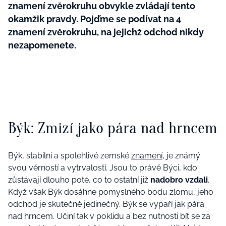
znamení zvěrokruhu obvykle zvládají tento
okamžik pravdy. Pojďme se podívat na 4
znamení zvěrokruhu, na jejichž odchod nikdy
nezapomenete.
Býk: Zmizí jako pára nad hrncem
Býk, stabilní a spolehlivé zemské
znamení
, je známý
svou
věrností a vytrvalostí
. Jsou to právě Býci, kdo
zůstávají dlouho poté, co to ostatní již
nadobro vzdali
.
Když však Býk dosáhne pomyslného bodu zlomu, jeho
odchod je skutečně jedinečný. Býk se vypaří jak pára
nad hrncem. Učiní tak
v poklidu
a bez nutnosti bít se za