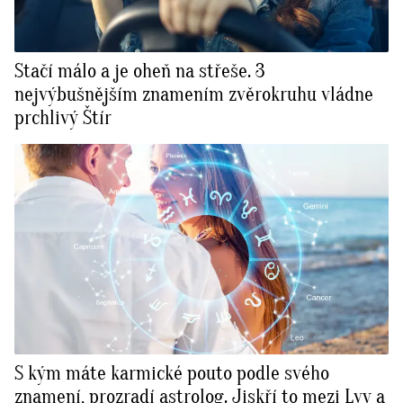
Stačí málo a je oheň na střeše. 3
nejvýbušnějším znamením zvěrokruhu vládne
prchlivý Štír
S kým máte karmické pouto podle svého
znamení, prozradí astrolog. Jiskří to mezi Lvy a