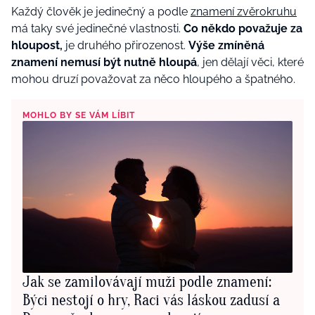
Každý člověk je jedinečný a podle
znamení zvěrokruhu
má taky své jedinečné vlastnosti.
Co někdo považuje za
hloupost,
je druhého přirozenost.
Výše zmíněná
znamení nemusí být nutně hloupá
, jen dělají věci, které
mohou druzí považovat za něco hloupého a špatného.
MOHLO BY SE VÁM LÍBIT
Jak se zamilovávají muži podle znamení:
Býci nestojí o hry, Raci vás láskou zadusí a