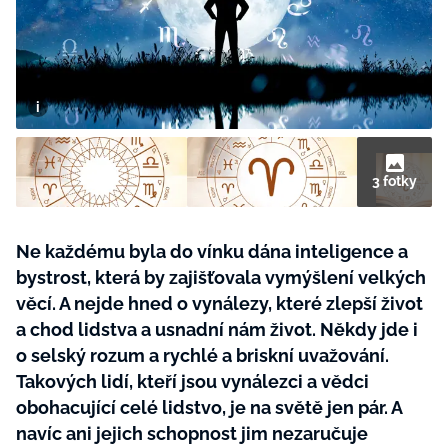
BurdaMedia
Tvoření
Extra
SVĚT ŽENY - 599 KČ
Rady a tipy
ROČNÍ PŘEDPLATNÉ SVĚT ŽENY +
SADA PRODUKTŮ MANA (10 ks)
3 fotky
Ne každému byla do vínku dána inteligence a
bystrost, která by zajišťovala vymýšlení velkých
věcí. A nejde hned o vynálezy, které zlepší život
a chod lidstva a usnadní nám život. Někdy jde i
o selský rozum a rychlé a briskní uvažování.
Takových lidí, kteří jsou vynálezci a vědci
obohacující celé lidstvo, je na světě jen pár. A
navíc ani jejich schopnost jim nezaručuje