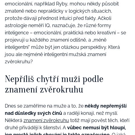
emocionální, například Ryby, mohou někdy působit
zmateně nebo neprakticky v logických situacích,
protože dávají přednost intuici před fakty. Ačkoli
astrologie neměří IQ, naznačuje, že různé formy
inteligence – emocionální, praktická nebo kreativní – se
projevují u každého znamení odlišně, a „méně
inteligentní“ může být jen otázkou perspektivy. Která
jsou ale nejméně inteligentní mužská znamení
zvěrokruhu?
Nepříliš chytří muži podle
znamení zvěrokruhu
Dnes se zaměříme na muže a to, že
někdy nepřemýšlí
nad důsledky svých činů
a raději konají, než myslí.
Některá
znamení zvěrokruhu
totiž mají pověst těch, kteří
druhé přivádějí k šílenství. A
vůbec nemusí být hloupí,
jen prostě jejich chování je takto označováno
. O jaká