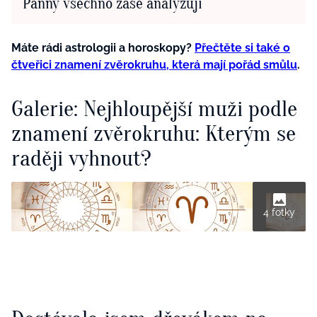
Panny všechno zase analyzují
Máte rádi astrologii a horoskopy?
Přečtěte si také o
čtveřici znamení zvěrokruhu, která mají pořád smůlu
.
Galerie: Nejhloupější muži podle
znamení zvěrokruhu: Kterým se
raději vyhnout?
4 fotky