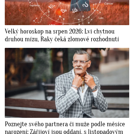
Velký horoskop na srpen 2026: Lvi chytnou
druhou mízu, Raky čeká zlomové rozhodnutí
Poznejte svého partnera či muže podle měsíce
narození: Zářijoví jsou oddaní, s listopadovým