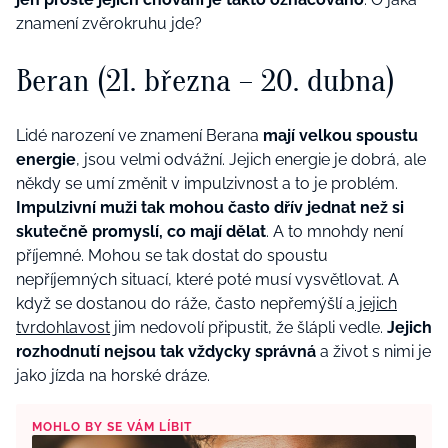
znamení zvěrokruhu jde?
Beran (21. března – 20. dubna)
Lidé narození ve znamení Berana
mají velkou spoustu
energie
, jsou velmi odvážní. Jejich energie je dobrá, ale
někdy se umí změnit v impulzivnost a to je problém.
Impulzivní muži tak mohou často dřív jednat než si
skutečně promyslí, co mají dělat
. A to mnohdy není
příjemné. Mohou se tak dostat do spoustu
nepříjemných situací, které poté musí vysvětlovat. A
když se dostanou do ráže, často nepřemýšlí a
jejich
tvrdohlavost
jim nedovolí připustit, že šlápli vedle.
Jejich
rozhodnutí nejsou tak vždycky správná
a život s nimi je
jako jízda na horské dráze.
MOHLO BY SE VÁM LÍBIT