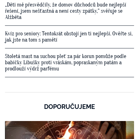
„Děti mě přesvědčily, že domov důchodců bude nejlepší
řešení, jsem nešťastná a není cesty zpátky,“ svěřuje se
Alžběta
Kvíz pro seniory: Tentokrát obstojí jen ti nejlepší. Ověřte si,
jak jste na tom s pamětí
Stoletá mast na suchou pleť za pár korun pomůže podle
babičky Libušky proti vráskám, popraskaným patám a
prodlouží výdrž parfému
DOPORUČUJEME