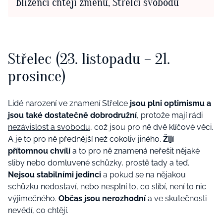
Blíženci chtějí změnu, Střelci svobodu
Střelec (23. listopadu – 21.
prosince)
Lidé narození ve znamení Střelce
jsou plni optimismu a
jsou také dostatečně dobrodružní
, protože mají rádi
nezávislost a svobodu
, což jsou pro ně dvě klíčové věci.
A je to pro ně přednější než cokoliv jiného.
Žijí
přítomnou chvílí
a to pro ně znamená neřešit nějaké
sliby nebo domluvené schůzky, prostě tady a teď.
Nejsou stabilními jedinci
a pokud se na nějakou
schůzku nedostaví, nebo nesplní to, co slíbí, není to nic
výjimečného.
Občas jsou nerozhodní
a ve skutečnosti
nevědí, co chtějí.