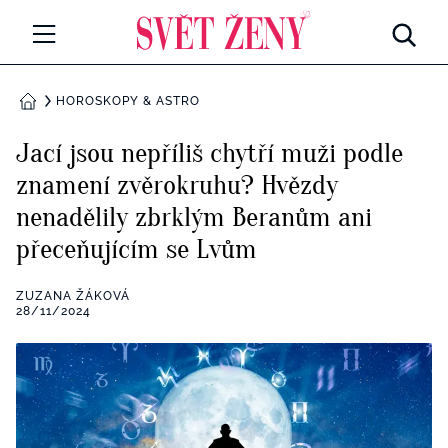
Svetzeny.cz
MÓDA A KRÁSA
HOROSKOPY & ASTRO
DOMŮ
CELEBRITY
Jací jsou nepříliš chytří muži podle
Všechny kategorie
znamení zvěrokruhu? Hvězdy
RETROHUBKY
nenadělily zbrklým Beranům ani
Rozhovory
PSYCHOLOGIE
přeceňujícím se Lvům
Všechny kategorie
ZDRAVÍ
ZUZANA ŽÁKOVÁ
28/11/2024
Seberozvoj
Všechny kategorie
ZÁBAVA
Životní styl
Všechny kategorie
BYDLENÍ
Testy a kvízy
Všechny kategorie