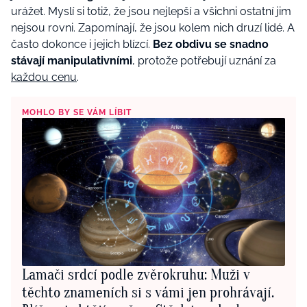
urážet. Myslí si totiž, že jsou nejlepší a všichni ostatní jim
nejsou rovni. Zapomínají, že jsou kolem nich druzí lidé. A
často dokonce i jejich blízcí.
Bez obdivu se snadno
stávají manipulativními
, protože potřebují uznání za
každou cenu
.
MOHLO BY SE VÁM LÍBIT
Lamači srdcí podle zvěrokruhu: Muži v
těchto znameních si s vámi jen prohrávají.