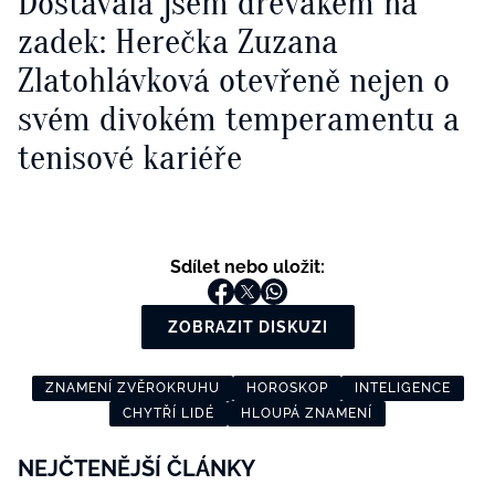
Dostávala jsem dřevákem na
zadek: Herečka Zuzana
Zlatohlávková otevřeně nejen o
svém divokém temperamentu a
tenisové kariéře
Sdílet nebo uložit:
ZOBRAZIT DISKUZI
ZNAMENÍ ZVĚROKRUHU
HOROSKOP
INTELIGENCE
CHYTŘÍ LIDÉ
HLOUPÁ ZNAMENÍ
NEJČTENĚJŠÍ ČLÁNKY