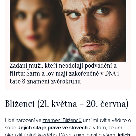
Zadaní muži, kteří neodolají podvádění a
flirtu: Šarm a lov mají zakořeněné v DNA i
tato 3 znamení zvěrokruhu
Blíženci (21. května – 20. června)
Lidé narození ve
znamení Blíženců
umí mluvit a vědí to o
sobě.
Jejich síla je právě ve slovech
a v tom, že umí
okouzlit úplně každého. Dá se s nimi bavit o všem,
jejich