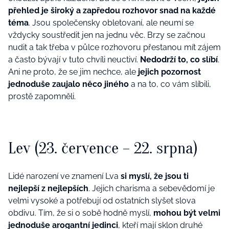
přehled je široký a zapředou rozhovor snad na každé
téma
. Jsou společensky obletovaní, ale neumí se
vždycky soustředit jen na jednu věc. Brzy se začnou
nudit a tak třeba v půlce rozhovoru přestanou mít zájem
a často bývají v tuto chvíli neuctiví.
Nedodrží to, co slíbí
.
Ani ne proto, že se jim nechce, ale
jejich pozornost
jednoduše zaujalo něco jiného
a na to, co vám slíbili,
prostě zapomněli.
Lev (23. července – 22. srpna)
Lidé narození ve znamení Lva
si myslí, že jsou ti
nejlepší z nejlepších
. Jejich charisma a sebevědomí je
velmi vysoké a potřebují od ostatních slyšet slova
obdivu. Tím, že si o sobě hodně myslí,
mohou být velmi
jednoduše arogantní jedinci
, kteří mají sklon druhé