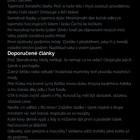
poučí zároveň
Tajemství ženského blaha: Proč si naše tělo i mysl zaslouží pravidelnou
dávku čisté slasti? Omlazuje a léčí bolest
Sametové tlapky a tajemná duše: Mezinárodní den koček odkrývá
tajemství fascinujících šelem i lásku Čechů ke kočkám
Psí horoskop na tento týden: Střelci touží po objevování nových míst,
Váhy potěší návštěva psího hřiště
První vlaštovky podzimní módy: Zjistěte s předstihem, jakých 5 trendů
ovládne letošní podzim. Například saka s vosím pasem
Doporučené články
Proč Skandinávky nikdy neříkají, že nemají co na sebe? Okopírujte jejich
šatník a pochopíte...
Zakrýt bříško nebo odhalit? Kodaňské maminky boří pravidla mateřství i
módy
Petr Kůrka má kromě syna Rafíka novou lásku: Krásná kadeřnice Adélka
si ho získala díky jídlu z fast foodu
GTA 6 může zvýšit zájem o PS5. Konzolí by měl být dostatek, otázkou
zůstává cena
Nevíte, co udělat z filo těsta? Zvládne sladké i slané náplně a křupe
mnohem víc než listové. Inspirujte se 10 recepty
Kolik kávy denně vypít a kdy si můžeme dát první a poslední šálek:
Načasování je důležité
Odkvetly vám petúnie a macešky? Verbena udrží truhlíky plné květů až
do podzimu