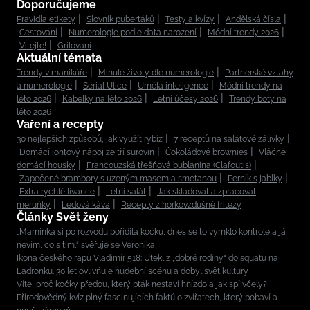
Doporučujeme
Pravidla etikety
Slovník puberťáků
Testy a kvízy
Andělská čísla
Cestování
Numerologie podle data narození
Módní trendy 2026
Vítejte!
Grilování
Aktuální témata
Trendy v manikúře
Minulé životy dle numerologie
Partnerské vztahy
a numerologie
Seriál Ulice
Umělá inteligence
Módní trendy na
léto 2026
Kabelky na léto 2026
Letní účesy 2026
Trendy boty na
léto 2026
Vaření a recepty
30 nejlepších způsobů, jak využít rybíz
7 receptů na salátové zálivky
Domácí iontový nápoj ze tří surovin
Čokoládové brownies
Vláčné
domácí housky
Francouzská třešňová bublanina (Clafoutis)
Zapečené brambory s uzeným masem a smetanou
Perník s jablky
Extra rychlé lívance
Letní salát
Jak skladovat a zpracovat
meruňky
Ledová káva
Recepty z horkovzdušné fritézy
Články Svět ženy
„Maminka si po rozvodu pořídila kočku, dnes se to vymklo kontrole a já
nevím, co s tím,“ svěřuje se Veronika
Ikona českého rapu Vladimír 518: Utekl z „dobré rodiny“ do squatu na
Ladronku. 30 let ovlivňuje hudební scénu a dobyl svět kultury
Víte, proč kočky předou, který pták nestaví hnízdo a jak spí včely?
Přírodovědný kvíz plný fascinujících faktů o zvířatech, který pobaví a