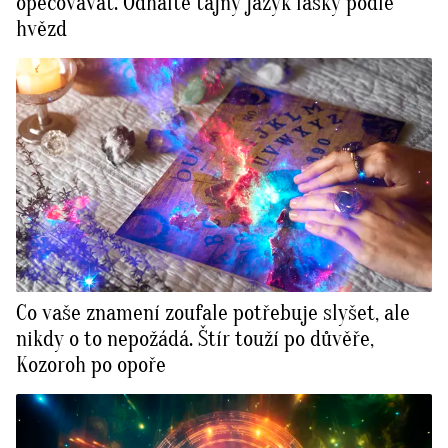
opečovávat. Odhalte tajný jazyk lásky podle
hvězd
Co vaše znamení zoufale potřebuje slyšet, ale
nikdy o to nepožádá. Štír touží po důvěře,
Kozoroh po opoře