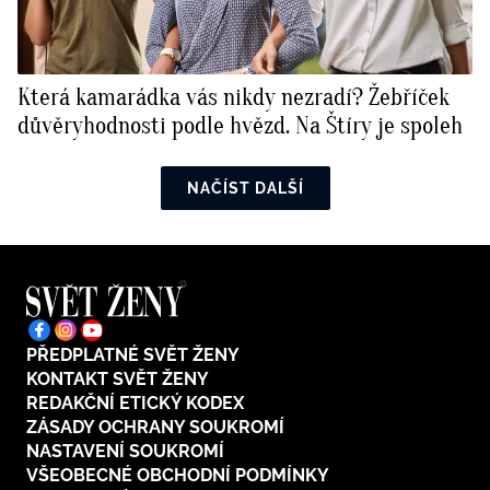
Která kamarádka vás nikdy nezradí? Žebříček
důvěryhodnosti podle hvězd. Na Štíry je spoleh
NAČÍST DALŠÍ
PŘEDPLATNÉ SVĚT ŽENY
KONTAKT SVĚT ŽENY
REDAKČNÍ ETICKÝ KODEX
ZÁSADY OCHRANY SOUKROMÍ
NASTAVENÍ SOUKROMÍ
VŠEOBECNÉ OBCHODNÍ PODMÍNKY