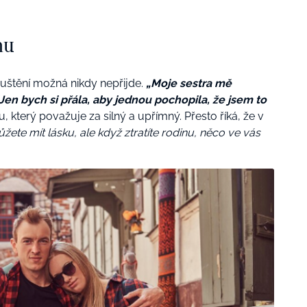
nu
dpuštění možná nikdy nepřijde.
„Moje sestra mě
Jen bych si přála, aby jednou pochopila, že jsem to
, který považuje za silný a upřímný. Přesto říká, že v
žete mít lásku, ale když ztratíte rodinu, něco ve vás