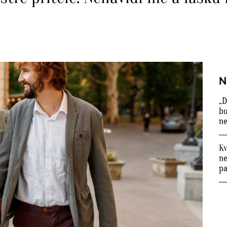
N
„D
bu
ne
Kv
ne
p