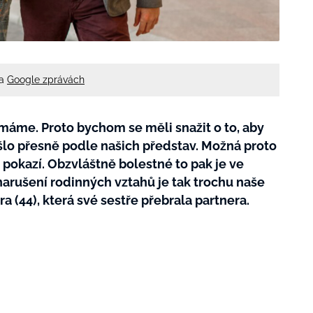
na
Google zprávách
co máme. Proto bychom se měli snažit o to, aby
šlo přesně podle našich představ. Možná proto
m pokazí. Obzvláštně bolestné to pak je ve
 narušení rodinných vztahů je tak trochu naše
ra (44), která své sestře přebrala partnera.