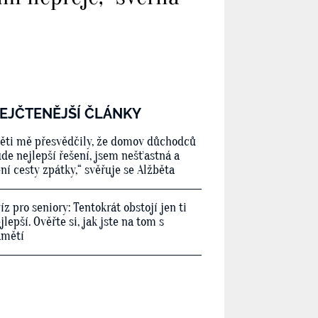
EJČTENĚJŠÍ ČLÁNKY
ěti mě přesvědčily, že domov důchodců
de nejlepší řešení, jsem nešťastná a
ní cesty zpátky,“ svěřuje se Alžběta
íz pro seniory: Tentokrát obstojí jen ti
jlepší. Ověřte si, jak jste na tom s
amětí