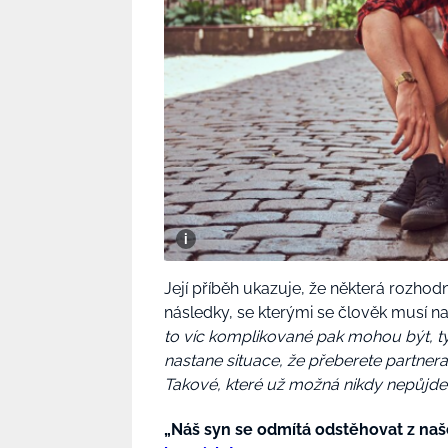
Její příběh ukazuje, že některá rozho
následky, se kterými se člověk musí nau
to víc komplikované pak mohou být, týk
nastane situace, že přeberete partner
Takové, které už možná nikdy nepůjde v
„Náš syn se odmítá odstěhovat z na