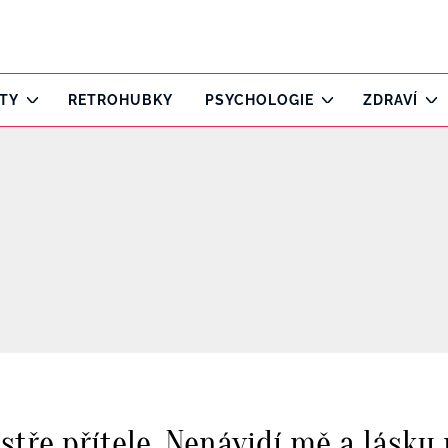
ITY
RETROHUBKY
PSYCHOLOGIE
ZDRAVÍ
stře přítele. Nenávidí mě a lásku 