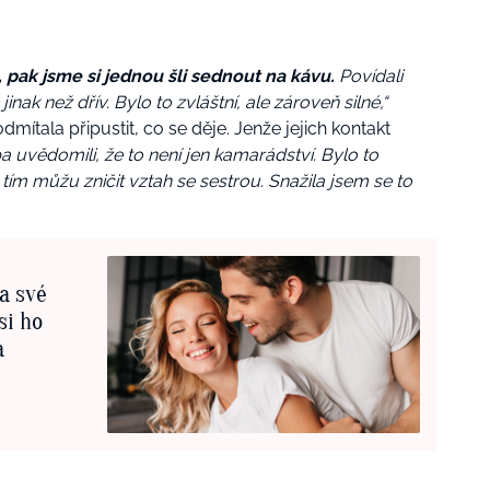
i, pak jsme si jednou šli sednout na kávu.
Povídali
jinak než dřív. Bylo to zvláštní, ale zároveň silné,“
dmítala připustit, co se děje. Jenže jejich kontakt
 uvědomili, že to není jen kamarádství. Bylo to
tím můžu zničit vztah se sestrou. Snažila jsem se to
a své
si ho
a