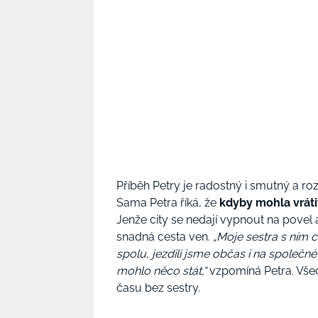
Příběh Petry je radostný i smutný a ro
Sama Petra říká, že
kdyby mohla vrátit
Jenže city se nedají vypnout na povel 
snadná cesta ven.
„Moje sestra s ním c
spolu, jezdili jsme občas i na společn
mohlo něco stát,“
vzpomíná Petra. Všech
času bez sestry.