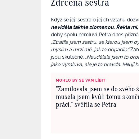
Zdrcená sestra
Když se její sestra o jejich vztahu doz
neviděla takhle zlomenou. Řekla mi, ž
doby spolu nemluví. Petra dnes přizná
„Ztratila jsem sestru, se kterou jsem b
myslím a mrzí mě, jak to dopadlo.“
Záro
jsou skutečné.
„Neudělala jsem to proto,
jako výmluva, ale je to pravda. Miluji 
MOHLO BY SE VÁM LÍBIT
"Zamilovala jsem se do svého š
musela jsem kvůli tomu skonči
práci," svěřila se Petra