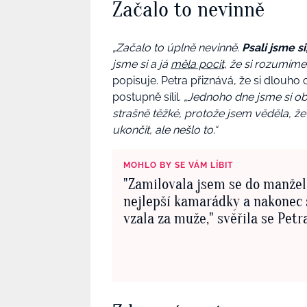
Začalo to nevinně
„Začalo to úplně nevinně.
Psali jsme s
jsme si a já
měla pocit
, že si rozumíme 
popisuje. Petra přiznává, že si dlouho o
postupně sílil.
„Jednoho dne jsme si oba
strašně těžké, protože jsem věděla, že 
ukončit, ale nešlo to.“
MOHLO BY SE VÁM LÍBIT
"Zamilovala jsem se do manžel
nejlepší kamarádky a nakonec 
vzala za muže," svěřila se Petr