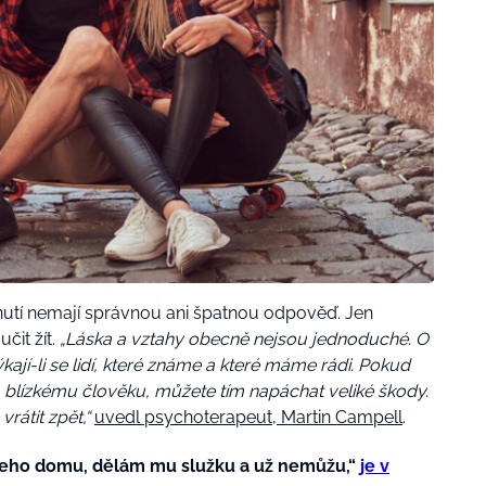
dnutí nemají správnou ani špatnou odpověď. Jen
čit žít.
„Láska a vztahy obecně nejsou jednoduché. O
ají-li se lidí, které známe a které máme rádi. Pokud
a blízkému člověku, můžete tím napáchat veliké škody.
rátit zpět,“
uvedl psychoterapeut, Martin Campell
.
šeho domu, dělám mu služku a už nemůžu,“
je v