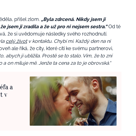
věděla, přišel zlom.
„Byla zdrcená. Nikdy jsem ji
e jsem ji zradila a že už pro ni nejsem sestra.“
Od té
vá, že si uvědomuje následky svého rozhodnutí.
yla
celý život
v kontaktu. Chybí mi. Každý den na ni
veň ale říká, že city, které cítí ke svému partnerovi,
 abych jí ublížila. Prostě se to stalo. Vím, že to zní
ho a on miluje mě. Jenže ta cena za to je obrovská.“
éfa a
t v