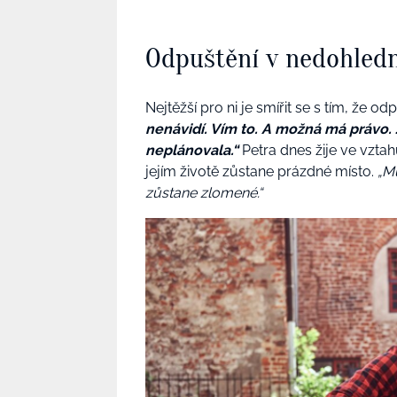
Odpuštění v nedohled
Nejtěžší pro ni je smířit se s tím, že o
nenávidí. Vím to. A možná má právo. 
neplánovala.“
Petra dnes žije ve vztahu
jejím životě zůstane prázdné místo.
„Mů
zůstane zlomené.“