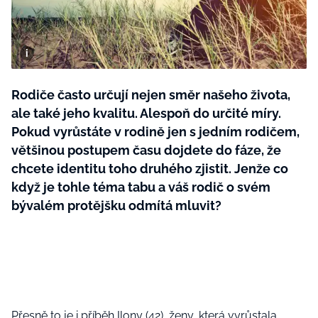
BurdaMedia
Tvoření
Extra
SVĚT ŽENY - 599 KČ
Rady a tipy
ROČNÍ PŘEDPLATNÉ SVĚT ŽENY +
SADA PRODUKTŮ MANA (10 ks)
Rodiče často určují nejen směr našeho života,
ale také jeho kvalitu. Alespoň do určité míry.
Pokud vyrůstáte v rodině jen s jedním rodičem,
většinou postupem času dojdete do fáze, že
chcete identitu toho druhého zjistit. Jenže co
když je tohle téma tabu a váš rodič o svém
bývalém protějšku odmítá mluvit?
Přesně to je i příběh Ilony (42), ženy, která vyrůstala