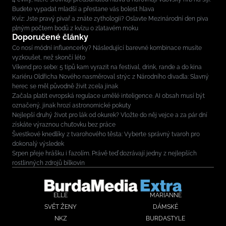
Budete vypadat mladší a přestane vás bolest hlava
Kvíz: Jste pravý pivař a znáte zythologii? Oslavte Mezinárodní den piva
plným počtem bodů z kvízu o zlatavém moku
Doporučené články
Co nosí módní influencerky? Následující barevné kombinace musíte
vyzkoušet, než skončí léto
Víkend pro sebe: 5 tipů kam vyrazit na festival, drink, rande a do kina
Kariéru Oldřicha Nového nasměroval strýc z Národního divadla: Slavný
herec se měl původně živit zcela jinak
Začala platit evropská regulace umělé inteligence. AI obsah musí být
označený, jinak hrozí astronomické pokuty
Nejlepší druhý život pro lák od okurek? Vložte do něj vejce a za pár dní
získáte výraznou chuťovku bez práce
Švestkové knedlíky z tvarohového těsta: Vyberte správný tvaroh pro
dokonalý výsledek
Srpen přeje hrášku i fazolím. Právě teď dozrávají jedny z nejlepších
rostlinných zdrojů bílkovin
ELLE
MARIANNE
SVĚT ŽENY
DÁMSKÉ
NKZ
BURDASTYLE