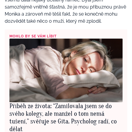
samozřejmě vnitřně šťastná, že je mou příbuznou právě
Monika a zároveň mě těšil fakt, že se konečně mohu
dozvědět také něco o muži, který mě zplodil.
MOHLO BY SE VÁM LÍBIT
Příběh ze života: “Zamilovala jsem se do
svého kolegy, ale manžel o tom nemá
tušení,” svěřuje se Gita. Psycholog radí, co
dělat