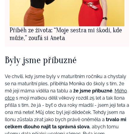
Příběh ze života: “Moje sestra mi škodí, kde
může,” zoufá si Aneta
Byly jsme příbuzné
Ve chvíli, kdy jsme byly v maturitním ročníku a chystaly
se na maturitní ples, přiběhla Monika do školy s tím, že
mě její máma viděla na tablu a
že jsme příbuzné
.
Mého
otce
s mojí matkou dělil věkový rozdíl 25 let a tak Ilona
přišla s tím, že já - byť o dva roky mladší - jsem její teta a
ona má neteř. Můj otec byl její dědeček. Tehdy jsem na
Ilonu zůstala zírat jako bych právě oněměla a
trvalo mi
celkem dlouho najít ta správná slova
, abych tomu
všemu dala nějaký ucelený rámec. Byla jsem