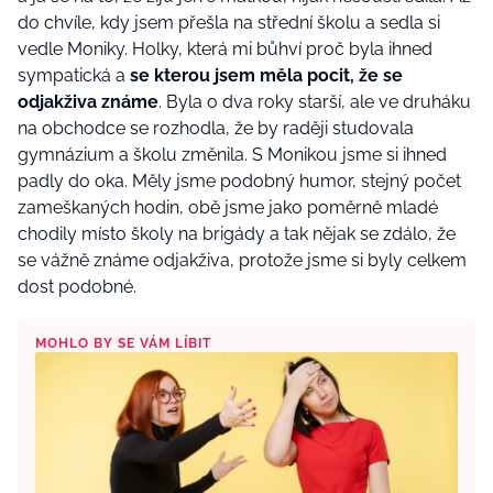
do chvíle, kdy jsem přešla na střední školu a sedla si
vedle Moniky. Holky, která mi bůhví proč byla ihned
sympatická a
se kterou jsem měla pocit, že se
odjakživa známe
. Byla o dva roky starší, ale ve druháku
na obchodce se rozhodla, že by raději studovala
gymnázium a školu změnila. S Monikou jsme si ihned
padly do oka. Měly jsme podobný humor, stejný počet
zameškaných hodin, obě jsme jako poměrně mladé
chodily místo školy na brigády a tak nějak se zdálo, že
se vážně známe odjakživa, protože jsme si byly celkem
dost podobné.
MOHLO BY SE VÁM LÍBIT