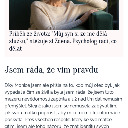
Příběh ze života: "Můj syn si ze mě dělá
služku," stěžuje si Zdena. Psycholog radí, co
dělat
Jsem ráda, že vím pravdu
Díky Monice jsem ale přišla na to, kdo můj otec byl, jak
vypadal a čím se živil a byla jsem ráda, že jsem tuto
mezeru nevědomosti zaplnila a už nad tím dál nemusím
přemýšlet. Stejně jako jsem se nemusela zabývat tím,
jak svou matku poprosit, aby mi o mém otci informace
poskytla. Přes všechen respekt, který ke své matce
cítím, jsem ale toho názoru, že znát identitu svých