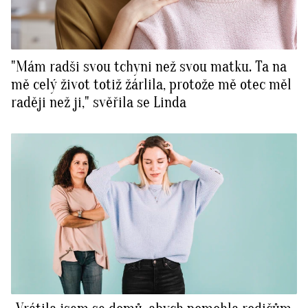
"Mám radši svou tchyni než svou matku. Ta na
mě celý život totiž žárlila, protože mě otec měl
raději než ji," svěřila se Linda