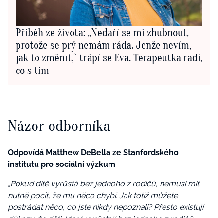
Příběh ze života: „Nedaří se mi zhubnout,
protože se prý nemám ráda. Jenže nevím,
jak to změnit,“ trápí se Eva. Terapeutka radí,
co s tím
Názor odborníka
Odpovídá Matthew DeBella ze Stanfordského
institutu pro sociální výzkum
„Pokud dítě vyrůstá bez jednoho z rodičů, nemusí mít
nutně pocit, že mu něco chybí. Jak totiž můžete
postrádat něco, co jste nikdy nepoznali? Přesto existují