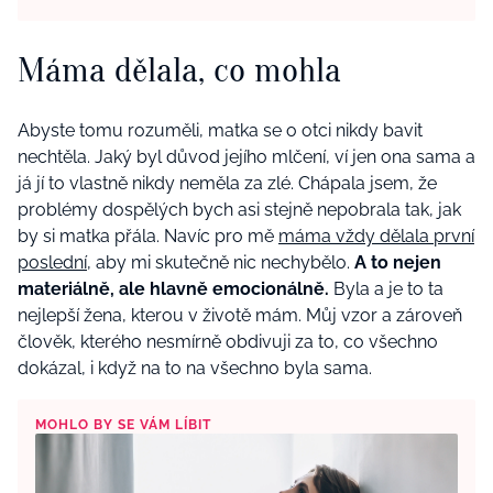
Máma dělala, co mohla
Abyste tomu rozuměli, matka se o otci nikdy bavit
nechtěla. Jaký byl důvod jejího mlčení, ví jen ona sama a
já jí to vlastně nikdy neměla za zlé. Chápala jsem, že
problémy dospělých bych asi stejně nepobrala tak, jak
by si matka přála. Navíc pro mě
máma vždy dělala první
poslední
, aby mi skutečně nic nechybělo.
A to nejen
materiálně, ale hlavně emocionálně.
Byla a je to ta
nejlepší žena, kterou v životě mám. Můj vzor a zároveň
člověk, kterého nesmírně obdivuji za to, co všechno
dokázal, i když na to na všechno byla sama.
MOHLO BY SE VÁM LÍBIT