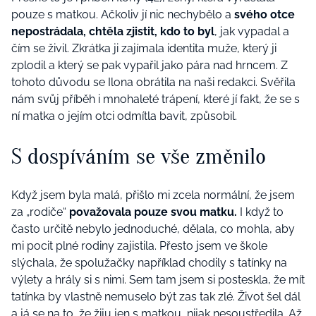
pouze s matkou. Ačkoliv jí nic nechybělo a
svého otce
nepostrádala, chtěla zjistit, kdo to byl
, jak vypadal a
čím se živil. Zkrátka ji zajímala identita muže, který ji
zplodil a který se pak vypařil jako pára nad hrncem. Z
tohoto důvodu se Ilona obrátila na naši redakci. Svěřila
nám svůj příběh i mnohaleté trápení, které jí fakt, že se s
ní matka o jejím otci odmítla bavit, způsobil.
S dospíváním se vše změnilo
Když jsem byla malá, přišlo mi zcela normální, že jsem
za „rodiče“
považovala pouze svou matku.
I když to
často určitě nebylo jednoduché, dělala, co mohla, aby
mi pocit plné rodiny zajistila. Přesto jsem ve škole
slýchala, že spolužačky například chodily s tatínky na
výlety a hrály si s nimi. Sem tam jsem si posteskla, že mít
tatínka by vlastně nemuselo být zas tak zlé. Život šel dál
a já se na to, že žiju jen s matkou, nijak nesoustředila. Až