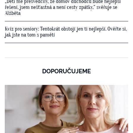
„Děti mě přesvědčily, že domov důchodců bude nejlepší
řešení, jsem nešťastná a není cesty zpátky,“ svěřuje se
Alžběta
Kvíz pro seniory: Tentokrát obstojí jen ti nejlepší. Ověřte si,
jak jste na tom s pamětí
DOPORUČUJEME