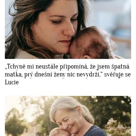
„Tchyně mi neustále připomíná, že jsem špatná
matka, prý dnešní ženy nic nevydrží,“ svěřuje se
Lucie