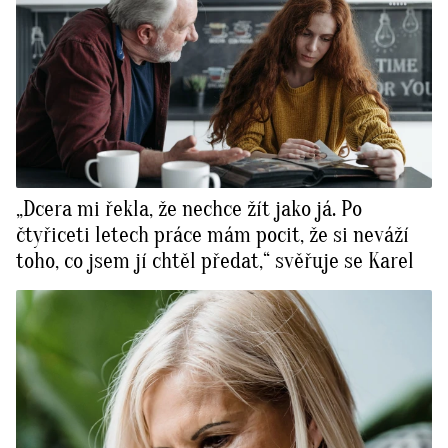
„Dcera mi řekla, že nechce žít jako já. Po
čtyřiceti letech práce mám pocit, že si neváží
toho, co jsem jí chtěl předat,“ svěřuje se Karel