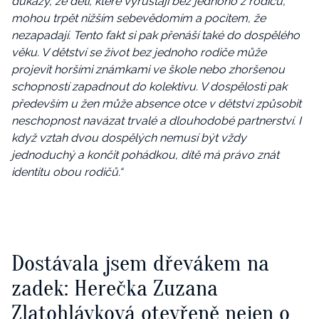
důkazy, že děti, které vyrůstají bez jednoho z rodičů,
mohou trpět nižším sebevědomím a pocitem, že
nezapadají. Tento fakt si pak přenáší také do dospělého
věku. V dětství se život bez jednoho rodiče může
projevit horšími známkami ve škole nebo zhoršenou
schopností zapadnout do kolektivu. V dospělosti pak
především u žen může absence otce v dětství způsobit
neschopnost navázat trvalé a dlouhodobé partnerství. I
když vztah dvou dospělých nemusí být vždy
jednoduchý a končit pohádkou, dítě má právo znát
identitu obou rodičů.“
Dostávala jsem dřevákem na
zadek: Herečka Zuzana
Zlatohlávková otevřeně nejen o