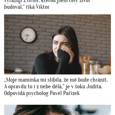
vyřazují z firmy, kterou jsem celý život
budoval,“ říká Viktor
„Moje maminka mi slíbila, že mě bude chránit.
A opravdu to i z nebe dělá,” je v šoku Judita.
Odpovídá psycholog Pavel Pařízek