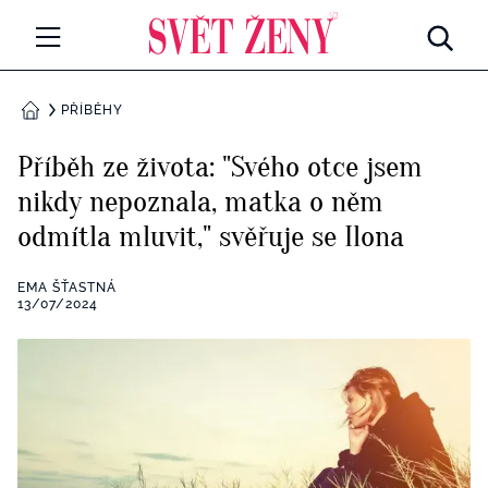
Svetzeny.cz
MÓDA A KRÁSA
PŘÍBĚHY
DOMŮ
CELEBRITY
Příběh ze života: "Svého otce jsem
Všechny kategorie
nikdy nepoznala, matka o něm
RETROHUBKY
odmítla mluvit," svěřuje se Ilona
Rozhovory
PSYCHOLOGIE
EMA ŠŤASTNÁ
Všechny kategorie
13/07/2024
ZDRAVÍ
Seberozvoj
Všechny kategorie
ZÁBAVA
Životní styl
Všechny kategorie
BYDLENÍ
Testy a kvízy
Všechny kategorie