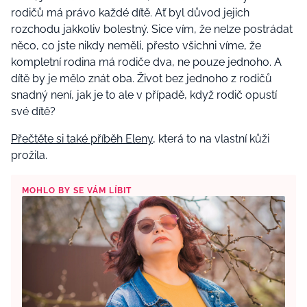
rodičů má právo každé dítě. Ať byl důvod jejich
rozchodu jakkoliv bolestný. Sice vím, že nelze postrádat
něco, co jste nikdy neměli, přesto všichni víme, že
kompletní rodina má rodiče dva, ne pouze jednoho. A
dítě by je mělo znát oba. Život bez jednoho z rodičů
snadný není, jak je to ale v případě, když rodič opustí
své dítě?
Přečtěte si také příběh Eleny
, která to na vlastní kůži
prožila.
MOHLO BY SE VÁM LÍBIT