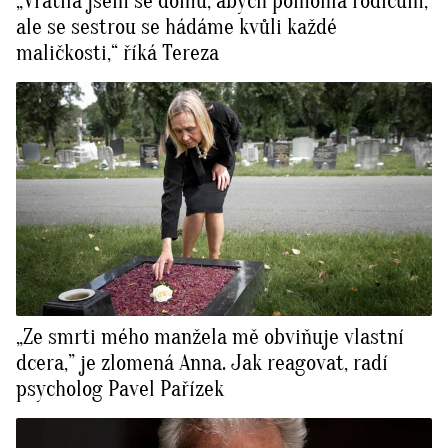
„Vrátila jsem se domů, abych pomohla rodičům,
ale se sestrou se hádáme kvůli každé
maličkosti,“ říká Tereza
„Ze smrti mého manžela mě obviňuje vlastní
dcera,” je zlomená Anna. Jak reagovat, radí
psycholog Pavel Pařízek