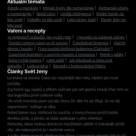
Aktuální témata
Trendy v manikúře
Minulé životy dle numerologie
Partnerské vztahy
a numerologie
Seriál Ulice
Umělá inteligence
Módní trendy na
léto 2026
Kabelky na léto 2026
Letní účesy 2026
Trendy boty na
léto 2026
Vaření a recepty
30 nejlepších způsobů, jak využít rybíz
7 receptů na salátové zálivky
Domácí iontový nápoj ze tří surovin
Čokoládové brownies
Vláčné
domácí housky
Francouzská třešňová bublanina (Clafoutis)
Zapečené brambory s uzeným masem a smetanou
Perník s jablky
Extra rychlé lívance
Letní salát
Jak skladovat a zpracovat
meruňky
Ledová káva
Recepty z horkovzdušné fritézy
Články Svět ženy
Lví brána se otevírá: Čeká nás nejsilnější den roku, ideální pro nové
začátky
Zachránil 194 vojáků a přitom vážil jen pár set gramů. Holub Cher Ami se
stal legendou první světové války
„Po smrti manžela jsem začala znovu žít, děti mi ale říkají, že na něj
zapomínám,“ svěřuje se Věra
Rebel Sámer Issa: Vaňková ho zaučila, s Hanychovou prožil hodně
divokou jízdu, a přesto se stále spekuluje o jeho orientaci
Potraviny, které mohou domácím mazlíčkům ublížit: O čokoládě určitě
víte, ale nebezpečné je i exotické ovoce
4 cviky, které srovnají předsunutou hlavu a narovnají vdovský hrb na šíji.