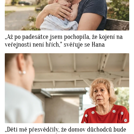
„Až po padesátce jsem pochopila, že kojení na
veřejnosti není hřích," svěřuje se Hana
„Děti mě přesvědčily, že domov důchodců bude