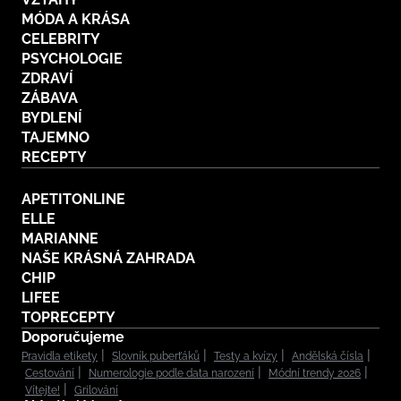
MÓDA A KRÁSA
CELEBRITY
PSYCHOLOGIE
ZDRAVÍ
ZÁBAVA
BYDLENÍ
TAJEMNO
RECEPTY
APETITONLINE
ELLE
MARIANNE
NAŠE KRÁSNÁ ZAHRADA
CHIP
LIFEE
TOPRECEPTY
Doporučujeme
Pravidla etikety
Slovník puberťáků
Testy a kvízy
Andělská čísla
Cestování
Numerologie podle data narození
Módní trendy 2026
Vítejte!
Grilování