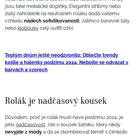
jsou také
metalické doplňky. Elegantní stříbrný nebo
zlatý náhrdelník na neutrálním roláku
dodá vašemu
vzhledu
nádech
sofistikovanost
i
, zatímco barevné šály
nebo
klobouky
celý outfit oživí
.
Teplým dnům ještě neodzvonilo: Oblečte trendy
košile a halenky podzimu 2024. Nebojte se odvázat v
barvách a vzorech
Rolák je nadčasový
kousek
Důvodem, proč je rolák must-have
podzimu
2024, je
jeho
nadčasovost
.
Jde o kousek šatníku, který nikdy
nevyjde z módy
a dá se zkombinovat téměř s čímkoliv.