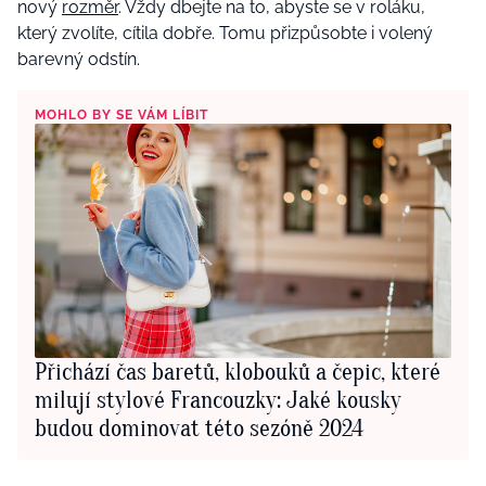
nový
rozměr
.
Vždy dbejte na to, abyste se v roláku,
který zvolíte, cítila dobře. Tomu přizpůsobte i volený
barevný odstín.
MOHLO BY SE VÁM LÍBIT
Přichází čas baretů, klobouků a čepic, které
milují stylové Francouzky: Jaké kousky
budou dominovat této sezóně 2024