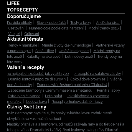
LIFEE
TOPRECEPTY
Doporučujeme
Pravidla etikety
Slovník puberťáků
Testy a kvízy
Andělská čísla
Cestování
Numerologie podle data narození
Módní trendy 2026
Vítejte!
Grilování
Aktuální témata
Trendy v manikúře
Minulé životy dle numerologie
Partnerské vztahy
a numerologie
Seriál Ulice
Umělá inteligence
Módní trendy na
léto 2026
Kabelky na léto 2026
Letní účesy 2026
Trendy boty na
léto 2026
Vaření a recepty
30 nejlepších způsobů, jak využít rybíz
7 receptů na salátové zálivky
Domácí iontový nápoj ze tří surovin
Čokoládové brownies
Vláčné
domácí housky
Francouzská třešňová bublanina (Clafoutis)
Zapečené brambory s uzeným masem a smetanou
Perník s jablky
Extra rychlé lívance
Letní salát
Jak skladovat a zpracovat
meruňky
Ledová káva
Recepty z horkovzdušné fritézy
Články Svět ženy
Kvíz z antonym: Myslíte si, že opaky zvládáte levou zadní? Méně
obvyklá slova vás možná zaskočí
Plastiky přiznávala s humorem, od mužů zažívala rány a do třetice našla
toho pravého: Dramatický i zářivý život královny swingu Evy Pilarové