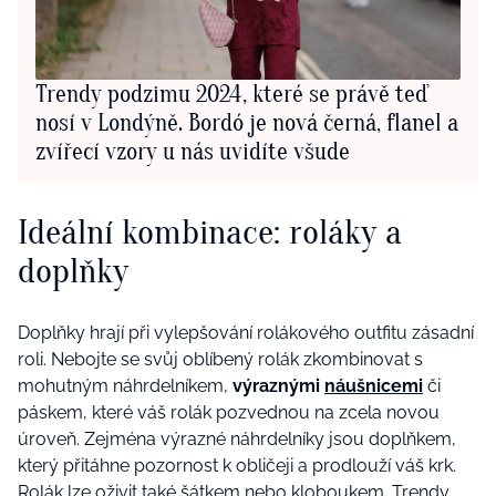
Trendy podzimu 2024, které se právě teď
nosí v Londýně. Bordó je nová černá, flanel a
zvířecí vzory u nás uvidíte všude
Ideální kombinace: roláky a
doplňky
Doplňky hrají při vylepšování rolákového outfitu zásadní
roli.
Nebojte se svůj oblíbený rolák zkombinovat s
mohutným n
áhrdelník
em
,
výrazný
mi
náušnice
mi
č
i
páskem
, které
váš rolák pozvednou na zcela novou
úroveň.
Zejména výrazné náhrdelníky
jsou doplňkem,
který přitáhne
pozornost k obličeji a
prodlouží váš
krk.
Rolák
lze
oživit
také šá
tkem nebo
klobouk
em.
Trendy