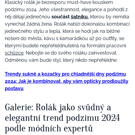
Klasický rolák je bezesporu must-have kouskem
podzimu 2024. Jeho všestrannost, elegance a pohodlí z
něj dělají jedinečnou
součást
šatníku
,
kterou by neměla
vynechat
žá
dná
žen
a
. Rolák nabízí dokonalou kombinaci
jedinečného
stylu a tepla, která se hodí jak na běžné
nošení do města, kávu s kamarádkou až po outfity, se
kterými budete nepřehlédnutelná na formální pracovní
schůzce
.
Nebojte se do svého roláku zainvestovat.
Odměnou vám bude styl, který nikdo nepřehlédne.
Trendy sukně a kozačky pro chladnější dny podzimu
2024: Jak je kombinovat, aby vám opticky prodloužily
postavu
Galerie: Rolák jako svůdný a
elegantní trend podzimu 2024
podle módních expertů