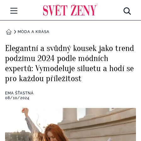
Svetzeny.cz
MÓDA A KRÁSA
MÓDA A KRÁSA
DOMŮ
CELEBRITY
Elegantní a svůdný kousek jako trend
Všechny kategorie
podzimu 2024 podle módních
RETROHUBKY
expertů: Vymodeluje siluetu a hodí se
Rozhovory
PSYCHOLOGIE
pro každou příležitost
Všechny kategorie
ZDRAVÍ
EMA ŠŤASTNÁ
08/10/2024
Seberozvoj
Všechny kategorie
ZÁBAVA
Životní styl
Všechny kategorie
BYDLENÍ
Testy a kvízy
Všechny kategorie