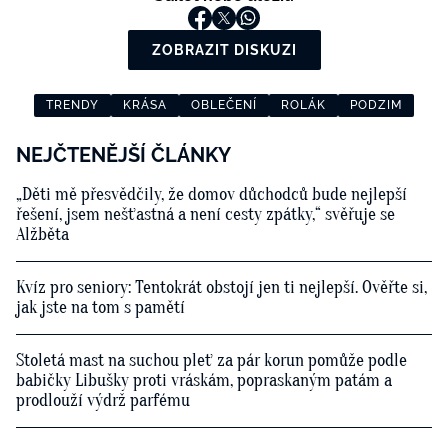
ZOBRAZIT DISKUZI
TRENDY
KRÁSA
OBLEČENÍ
ROLÁK
PODZIM
NEJČTENĚJŠÍ ČLÁNKY
„Děti mě přesvědčily, že domov důchodců bude nejlepší
řešení, jsem nešťastná a není cesty zpátky,“ svěřuje se
Alžběta
Kvíz pro seniory: Tentokrát obstojí jen ti nejlepší. Ověřte si,
jak jste na tom s pamětí
Stoletá mast na suchou pleť za pár korun pomůže podle
babičky Libušky proti vráskám, popraskaným patám a
prodlouží výdrž parfému