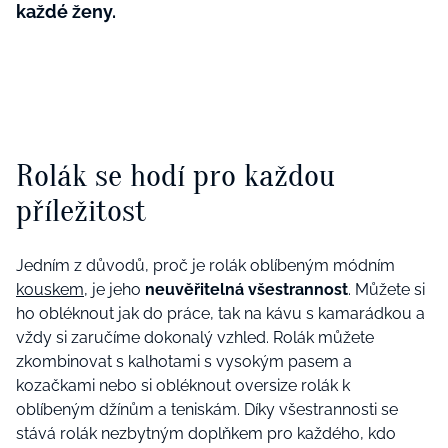
každé ženy.
Rolák se hodí pro
každou
příležitost
Jedním z důvodů, proč
je
rolák oblíbeným módním
kouskem
, je jeho
neuvěřitelná
všestrannost
. Můžete si
ho obléknout
jak do práce
,
tak na kávu s kamarádkou a
vždy si zaručíme dokonalý vzhled
.
R
olák
můžete
zkombinovat
s kalhotami s vysokým pasem a
kozačkami
nebo si obléknout
oversize
rolák k
oblíbeným džínům a teniskám. Díky
všestrannosti se
stává
rolák nezbytným doplňkem pro každého, kdo