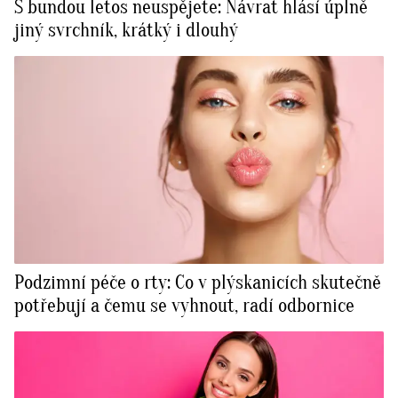
S bundou letos neuspějete: Návrat hlásí úplně
jiný svrchník, krátký i dlouhý
Podzimní péče o rty: Co v plýskanicích skutečně
potřebují a čemu se vyhnout, radí odbornice