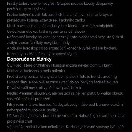
Prášky bolest kolene nevyřeší. Ortoped radí, co klouby doopravdy
potřebují. Je to i spánek
Pozice bohyně u zdi: Jak posílit stehna a pánevní dno, aniž byste
přetěžovaly kolena. Zbavíte se i kachního zadku
Must-have kosmetické produkty, bez kterých se v létě neobejdete:
Celou kosmetickou tašku vybavíte za pár stovek
Rafinované kostky po vzoru princezny Kate. Nadčasový vzor, který sluší i
zralým ženám a nikdy nevyjde z módy
Andělský horoskop od 10. srpna: Štíři konečně vyřeší otázku bydlení,
Kozorohy potěší nečekaný pracovní zájem
Doporučené články
Čtyři věci, které o Whitney Houston možná nevíte: Odmítl ji bratr
Michaela Jacksona a měla milenku
Proč si ženy pořizují druhý zásnubní prsten? Toto je trend travel ring
Hvězda filmu Rebelové se znovu vrací do oblíbených šedesátek: Jan
Révai si kvůli nové roli vypěstoval parádní knír
Netflix Premium slibuje 4K, ale nestačí za něj jen platit. O kvalitu obrazu
vás může ošidit i prohlížeč
Pitný režim má své hranice. Nadbytek vody může vést k únavě, otokům i
nebezpečnému poklesu sodíku
Už žádná majonéza v bramborovém salátu. Nahraďte ji odvarem z masa
pro plnější chuť
Vřes může zdobit balkon několik let. Rozhoduje hlavně správný květináč