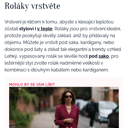
Roláky vrstvěte
Vrstvení je klíčem k tomu, abyste s klesající teplotou
zůstali
styloví i
v teple
. Roláky jsou pro vrstvení ideální,
protože poskytují skvělý základ, aniž by přidávaly na
objemu. Můžete je vrstvit pod saka, kardigany, nebo
dokonce pod šaty a získat tak elegantní a trendy vzhled.
Lehký, vypasovaný rolák se skvěle hodí
pod
sako
,
p
ro
ležérnější styl zvolte rolák nadměrné velikosti v
kombinaci s dlouhým kabátem nebo
kardiganem
.
MOHLO BY SE VÁM LÍBIT