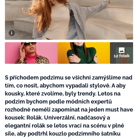
BurdaMedia
Tvoření
Extra
SVĚT ŽENY - 599 KČ
Rady a tipy
ROČNÍ PŘEDPLATNÉ SVĚT ŽENY +
SADA PRODUKTŮ MANA (10 ks)
12 fotek
S příchodem podzimu se všichni zamýšlíme nad
tím, co nosit, abychom vypadali stylově. A aby
kousky, které zvolíme, byly trendy. Letos na
podzim bychom podle módních expertů
rozhodně neměli zapomínat na jeden must have
kousek: Rolák. Univerzální, nadčasový a
elegantní rolák se letos vrací na scénu v plné
síle, aby podtrhl kouzlo podzimního šatníku