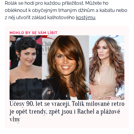
Rolák se hodí pro každou příležitost. Můžete ho
obléknout k obyčejným trhaným džínům a kabátu nebo
z něj utvořit základ kalhotového
kostýmu
.
MOHLO BY SE VÁM LÍBIT
Účesy 90. let se vracejí. Tolik milované retro
je opět trendy, zpět jsou i Rachel a plážové
vlny