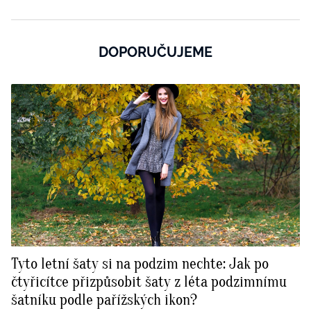
DOPORUČUJEME
Tyto letní šaty si na podzim nechte: Jak po
čtyřicítce přizpůsobit šaty z léta podzimnímu
šatníku podle pařížských ikon?