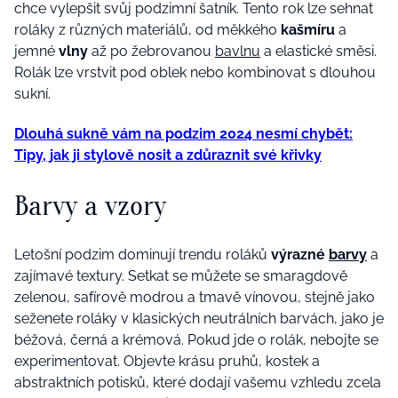
chce vylepšit svůj podzimní šatník.
Tento rok lze sehnat
roláky
z různých materiálů, od měkkého
kašmíru
a
jemné
vlny
až po žebrovanou
bavlnu
a elastické směsi.
Rolák lze
vrstvit pod oblek nebo kombinovat s dlouhou
sukní.
Dlouhá sukně vám na podzim 2024 nesmí chybět:
Tipy, jak ji stylově nosit a zdůraznit své křivky
Barvy a vzory
Letošní podzim dominují trendu roláků
výrazné
barvy
a
zajímavé textury.
Setkat se můžete se
smaragdově
zelen
ou
, safírově modr
ou
a tmavě vínov
ou
, stejně jako
seženete roláky v
klasický
ch
neutrální
ch
barvách
, jako je
béžová, černá a krémová.
Pokud jde o rolák, nebojte se
experimentovat. Objevte krásu
pruhů, kost
ek
a
abstraktní
ch
potisků, které
dodají vašemu vzhledu zcela