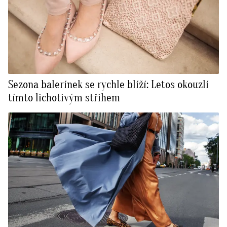
Sezona balerínek se rychle blíží: Letos okouzlí
tímto lichotivým střihem