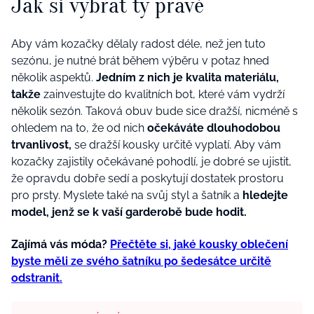
Jak si vybrat ty pravé
Aby vám kozačky dělaly radost déle, než jen tuto
sezónu, je nutné brát během výběru v potaz hned
několik aspektů.
Jedním z nich je kvalita materiálu,
takže
zainvestujte do kvalitních bot, které vám vydrží
několik sezón. Taková obuv bude sice dražší, nicméně s
ohledem na to, že od nich
očekáváte dlouhodobou
trvanlivost,
se dražší kousky určitě vyplatí. Aby vám
kozačky zajistily očekávané pohodlí, je dobré se ujistit,
že opravdu dobře sedí a poskytují dostatek prostoru
pro prsty. Myslete také na svůj styl a šatník a
hledejte
model, jenž se k vaší garderobě bude hodit.
Zajímá vás móda?
Přečtěte si, jaké kousky oblečení
byste měli ze svého šatníku po šedesátce určitě
odstranit.