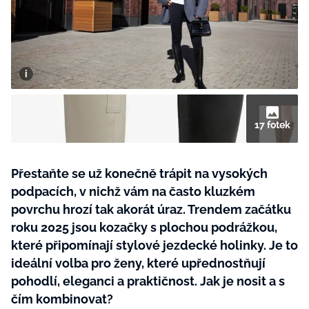
BurdaMedia
Tvoření
Extra
SVĚT ŽENY - 599 KČ
Rady a tipy
ROČNÍ PŘEDPLATNÉ SVĚT ŽENY +
SADA PRODUKTŮ MANA (10 ks)
17 fotek
Přestaňte se už konečně trápit na vysokých
podpacích, v nichž vám na často kluzkém
povrchu hrozí tak akorát úraz. Trendem začátku
roku 2025 jsou kozačky s plochou podrážkou,
které připomínají stylové jezdecké holinky. Je to
ideální volba pro ženy, které upřednostňují
pohodlí, eleganci a praktičnost. Jak je nosit a s
čím kombinovat?