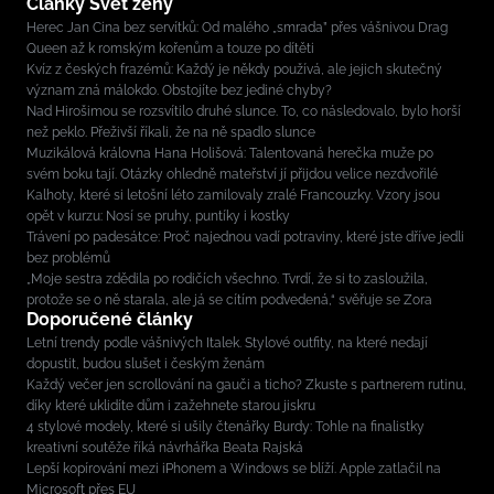
Články Svět ženy
Herec Jan Cina bez servítků: Od malého „smrada” přes vášnivou Drag
Queen až k romským kořenům a touze po dítěti
Kvíz z českých frazémů: Každý je někdy používá, ale jejich skutečný
význam zná málokdo. Obstojíte bez jediné chyby?
Nad Hirošimou se rozsvítilo druhé slunce. To, co následovalo, bylo horší
než peklo. Přeživší říkali, že na ně spadlo slunce
Muzikálová královna Hana Holišová: Talentovaná herečka muže po
svém boku tají. Otázky ohledně mateřství jí přijdou velice nezdvořilé
Kalhoty, které si letošní léto zamilovaly zralé Francouzky. Vzory jsou
opět v kurzu: Nosí se pruhy, puntíky i kostky
Trávení po padesátce: Proč najednou vadí potraviny, které jste dříve jedli
bez problémů
„Moje sestra zdědila po rodičích všechno. Tvrdí, že si to zasloužila,
protože se o ně starala, ale já se cítím podvedená,“ svěřuje se Zora
Doporučené články
Letní trendy podle vášnivých Italek. Stylové outfity, na které nedají
dopustit, budou slušet i českým ženám
Každý večer jen scrollování na gauči a ticho? Zkuste s partnerem rutinu,
díky které uklidíte dům i zažehnete starou jiskru
4 stylové modely, které si ušily čtenářky Burdy: Tohle na finalistky
kreativní soutěže říká návrhářka Beata Rajská
Lepší kopírování mezi iPhonem a Windows se blíží. Apple zatlačil na
Microsoft přes EU