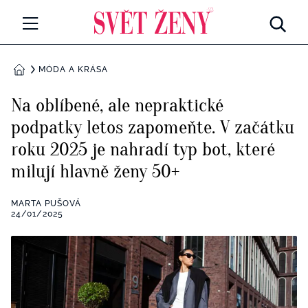
Svetzeny.cz
MÓDA A KRÁSA
MÓDA A KRÁSA
DOMŮ
CELEBRITY
Na oblíbené, ale nepraktické
Všechny kategorie
podpatky letos zapomeňte. V začátku
RETROHUBKY
roku 2025 je nahradí typ bot, které
Rozhovory
PSYCHOLOGIE
milují hlavně ženy 50+
Všechny kategorie
ZDRAVÍ
MARTA PUŠOVÁ
24/01/2025
Seberozvoj
Všechny kategorie
ZÁBAVA
Životní styl
Všechny kategorie
BYDLENÍ
Testy a kvízy
Všechny kategorie