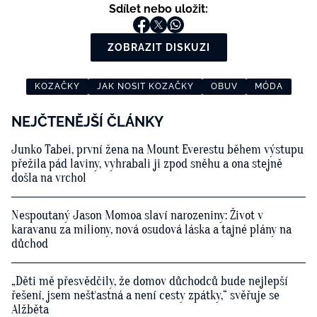
Sdílet nebo uložit:
ZOBRAZIT DISKUZI
KOZAČKY
JAK NOSIT KOZAČKY
OBUV
MÓDA
NEJČTENĚJŠÍ ČLÁNKY
Junko Tabei, první žena na Mount Everestu během výstupu
přežila pád laviny, vyhrabali ji zpod sněhu a ona stejně
došla na vrchol
Nespoutaný Jason Momoa slaví narozeniny: Život v
karavanu za miliony, nová osudová láska a tajné plány na
důchod
„Děti mě přesvědčily, že domov důchodců bude nejlepší
řešení, jsem nešťastná a není cesty zpátky,“ svěřuje se
Alžběta