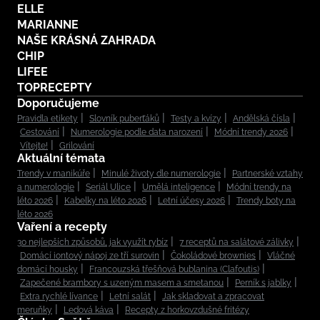
ELLE
MARIANNE
NAŠE KRÁSNÁ ZAHRADA
CHIP
LIFEE
TOPRECEPTY
Doporučujeme
Pravidla etikety
Slovník puberťáků
Testy a kvízy
Andělská čísla
Cestování
Numerologie podle data narození
Módní trendy 2026
Vítejte!
Grilování
Aktuální témata
Trendy v manikúře
Minulé životy dle numerologie
Partnerské vztahy
a numerologie
Seriál Ulice
Umělá inteligence
Módní trendy na
léto 2026
Kabelky na léto 2026
Letní účesy 2026
Trendy boty na
léto 2026
Vaření a recepty
30 nejlepších způsobů, jak využít rybíz
7 receptů na salátové zálivky
Domácí iontový nápoj ze tří surovin
Čokoládové brownies
Vláčné
domácí housky
Francouzská třešňová bublanina (Clafoutis)
Zapečené brambory s uzeným masem a smetanou
Perník s jablky
Extra rychlé lívance
Letní salát
Jak skladovat a zpracovat
meruňky
Ledová káva
Recepty z horkovzdušné fritézy