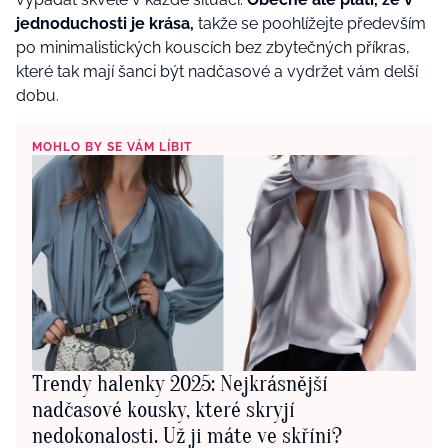
jednoduchosti je krása,
takže se poohlížejte především
po minimalistických kouscích bez zbytečných příkras,
které tak mají šanci být nadčasové a vydržet vám delší
dobu.
MOHLO BY SE VÁM LÍBIT
Trendy halenky 2025: Nejkrásnější
nadčasové kousky, které skryjí
nedokonalosti. Už ji máte ve skříni?