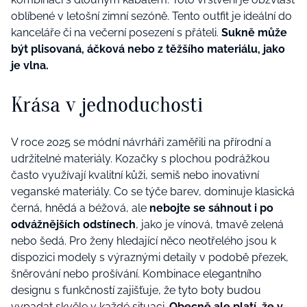
oblíbené v letošní zimní sezóně. Tento outfit je ideální do
kanceláře či na večerní posezení s přáteli.
Sukně může
být plisovaná, áčková nebo z těžšího materiálu, jako
je vlna.
Krása v jednoduchosti
V roce 2025 se módní návrháři zaměřili na přírodní a
udržitelné materiály. Kozačky s plochou podrážkou
často využívají kvalitní kůži, semiš nebo inovativní
veganské materiály. Co se týče barev, dominuje klasická
černá, hnědá a béžová, ale
nebojte se sáhnout i po
odvážnějších odstínech
, jako je vínová, tmavě zelená
nebo šedá. Pro ženy hledající něco neotřelého jsou k
dispozici modely s výraznými detaily v podobě přezek,
šněrování nebo prošívání. Kombinace elegantního
designu s funkčností zajišťuje, že tyto boty budou
vypadat skvěle v každé situaci.
Obecně ale platí, že v