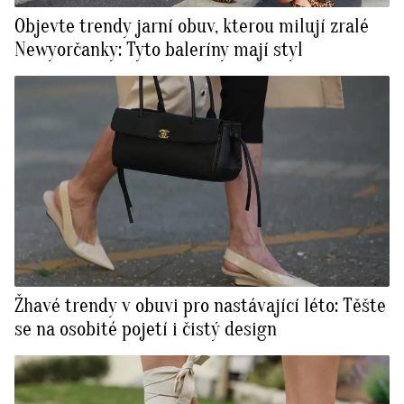
Objevte trendy jarní obuv, kterou milují zralé
Newyorčanky: Tyto baleríny mají styl
Žhavé trendy v obuvi pro nastávající léto: Těšte
se na osobité pojetí i čistý design