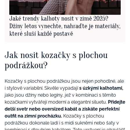
Jaké trendy kalhoty nosit v zimě 2025?
Džíny letos vynechte, nahraďte je materiály,
které sluší každé postavě
Jak nosit kozačky s plochou
podrážkou?
Kozačky s plochou podrážkou jsou nejen pohodlné, ale
i stylově variabilní. Skvěle vypadají
s
úzkými kalhotami,
jako jsou džíny nebo legíny, jež v kombinaci s těmito
kozačkami vytvářejí moderní a elegantní siluetu.
Přidejte
delší svetr nebo oversized kabát a získáte perfektní
outfit na zimní procházku.
Kozačky s plochou
podrážkou dokonale ladí i s midi sukněmi nebo šaty v
kombinaci s dlouhým kabátem. Toto vrstvení je obzvlášť