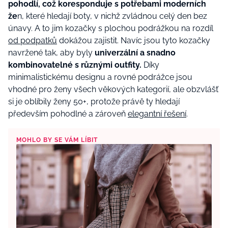
pohodlí, což koresponduje s potřebami moderních
že
n, které hledají boty, v nichž zvládnou celý den bez
únavy. A to jim kozačky s plochou podrážkou na rozdíl
od podpatků
dokážou zajistit. Navíc jsou tyto kozačky
navržené tak, aby byly
univerzální a snadno
kombinovatelné s různými outfity.
Díky
minimalistickému designu a rovné podrážce jsou
vhodné pro ženy všech věkových kategorií, ale obzvlášť
si je oblíbily ženy 50+, protože právě ty hledají
především pohodlné a zároveň
elegantní řešení
.
MOHLO BY SE VÁM LÍBIT