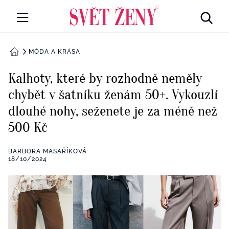
Svetzeny.cz
MÓDA A KRÁSA
MÓDA A KRÁSA
DOMŮ
CELEBRITY
Kalhoty, které by rozhodně neměly
Všechny kategorie
chybět v šatníku ženám 50+. Vykouzlí
RETROHUBKY
dlouhé nohy, seženete je za méně než
Rozhovory
PSYCHOLOGIE
500 Kč
Všechny kategorie
ZDRAVÍ
BARBORA MASAŘÍKOVÁ
18/10/2024
Seberozvoj
Všechny kategorie
ZÁBAVA
Životní styl
Všechny kategorie
BYDLENÍ
Testy a kvízy
Všechny kategorie