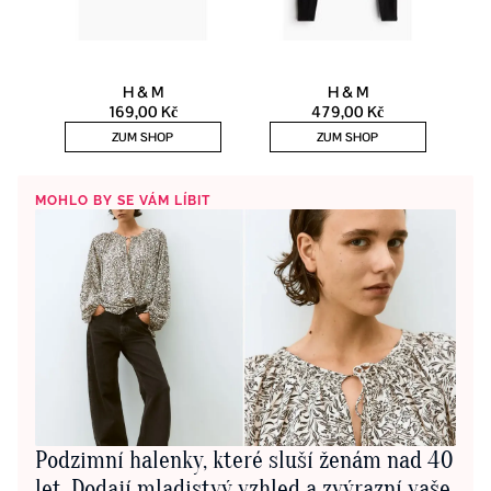
MOHLO BY SE VÁM LÍBIT
Podzimní halenky, které sluší ženám nad 40
let. Dodají mladistvý vzhled a zvýrazní vaše