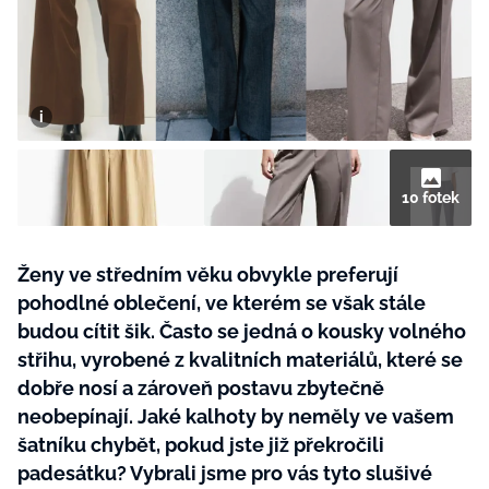
BurdaMedia
Tvoření
Extra
SVĚT ŽENY - 599 KČ
Rady a tipy
ROČNÍ PŘEDPLATNÉ SVĚT ŽENY +
SADA PRODUKTŮ MANA (10 ks)
10 fotek
Ženy ve středním věku obvykle preferují
pohodlné oblečení, ve kterém se však stále
budou cítit šik. Často se jedná o kousky volného
střihu, vyrobené z kvalitních materiálů, které se
dobře nosí a zároveň postavu zbytečně
neobepínají. Jaké kalhoty by neměly ve vašem
šatníku chybět, pokud jste již překročili
padesátku? Vybrali jsme pro vás tyto slušivé