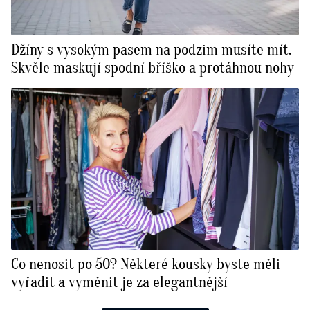
Džíny s vysokým pasem na podzim musíte mít.
Skvěle maskují spodní bříško a protáhnou nohy
Co nenosit po 50? Některé kousky byste měli
vyřadit a vyměnit je za elegantnější