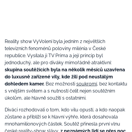
Reality show VyVolení byla jedním z největších
televizních fenoménů poloviny milénia v České
republice. Vysílala ji TV Prima a její princip byl
jednoduchý, ale pro diváky mimořádně atraktivní:
skupina soutěžících byla na několik měsíců uzavřena
do luxusně zařízené vily, kde žili pod neustálým
dohledem kamer.
Bez možnosti
soukromí
, bez kontaktu
s vnějším světem a s nutností čelit nejen soutěžním
úkolům, ale hlavně soužití s ostatními.
Diváci rozhodovali o tom, kdo vilu opustí, a kdo naopak
zůstane a přiblíží se k hlavní výhře, která dosahovala
mnohamilionových částek. Soutěž přinesla první vlnu
české reality-show slávy,
z neznámých lidí se přes noc