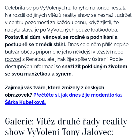
Celebrita se po VyVolených z Tonyho nakonec nestala.
Na rozdíl od jiných vítězů reality show se nesnažil udržet
v centru pozornosti za každou cenu, když zjistil, že
nabytá sláva je po VyVolených pouze krátkodobá.
Postavil si dům, věnoval se rodině a podnikání a
postupně se z médií stáhl.
Dnes se o něm příliš nepíše,
bulvár občas připomene jeho někdejší vítězství nebo
rozvod
s Renatou, ale jinak žije spíše v ústraní. Podle
dostupných informací se
snaží žít poklidným životem
se svou manželkou a synem.
Zajímají vás tváře, které zmizely z českých
obrazovek?
Přečtěte si, jak dnes žije moderátorka
Šárka Kubelková.
Galerie: Vítěz druhé řady reality
show VyVolení Tony Jalovec: