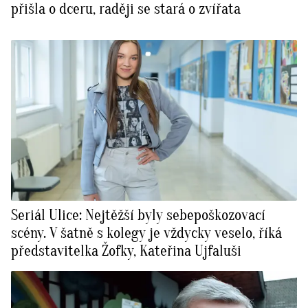
přišla o dceru, raději se stará o zvířata
Seriál Ulice: Nejtěžší byly sebepoškozovací
scény. V šatně s kolegy je vždycky veselo, říká
představitelka Žofky, Kateřina Ujfaluši