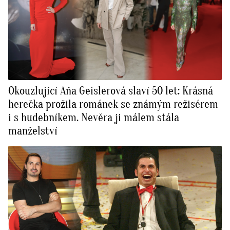
Okouzlující Aňa Geislerová slaví 50 let: Krásná
herečka prožila románek se známým režisérem
i s hudebníkem. Nevěra ji málem stála
manželství