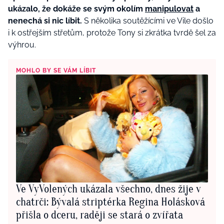
ukázalo, že dokáže se svým okolím
manipulovat
a
nenechá si nic líbit.
S několika soutěžícími ve Vile došlo
i k ostřejším střetům, protože Tony si zkrátka tvrdě šel za
výhrou.
MOHLO BY SE VÁM LÍBIT
Ve VyVolených ukázala všechno, dnes žije v
chatrči: Bývalá striptérka Regina Holásková
přišla o dceru, raději se stará o zvířata