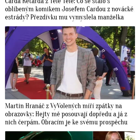
Carda Retarda z Tele Tele: Co se stalo s
oblíbeným komikem Josefem Cardou z novácké
estrády? Přezdívku mu vymyslela manželka
Martin Hranáč z VyVolených míří zpátky na
obrazovky: Hejty mě posouvají dopředu a já z
nich čerpám. Obracím je ke svému prospěchu