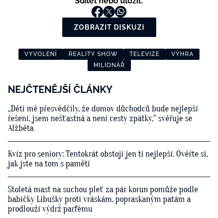
Sdílet nebo uložit:
ZOBRAZIT DISKUZI
VYVOLENÍ
REALITY SHOW
TELEVIZE
VÝHRA
MILIONÁŘ
NEJČTENĚJŠÍ ČLÁNKY
„Děti mě přesvědčily, že domov důchodců bude nejlepší
řešení, jsem nešťastná a není cesty zpátky,“ svěřuje se
Alžběta
Kvíz pro seniory: Tentokrát obstojí jen ti nejlepší. Ověřte si,
jak jste na tom s pamětí
Stoletá mast na suchou pleť za pár korun pomůže podle
babičky Libušky proti vráskám, popraskaným patám a
prodlouží výdrž parfému