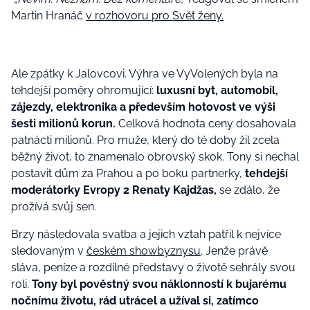
Martin Hranáč
v rozhovoru pro Svět ženy.
Ale zpátky k Jalovcovi. Výhra ve VyVolených byla na
tehdejší poměry ohromující:
luxusní byt, automobil,
zájezdy, elektronika a především hotovost ve výši
šesti milionů korun.
Celková hodnota ceny dosahovala
patnácti milionů. Pro muže, který do té doby žil zcela
běžný život, to znamenalo obrovský skok. Tony si nechal
postavit dům za Prahou a po boku partnerky,
tehdejší
moderátorky Evropy 2 Renaty Kajdžas,
se zdálo, že
prožívá svůj sen.
Brzy následovala svatba a jejich vztah patřil k nejvíce
sledovaným v
českém showbyznysu
. Jenže právě
sláva, peníze a rozdílné představy o životě sehrály svou
roli.
Tony byl pověstný svou náklonností k bujarému
nočnímu životu, rád utrácel a užíval si, zatímco