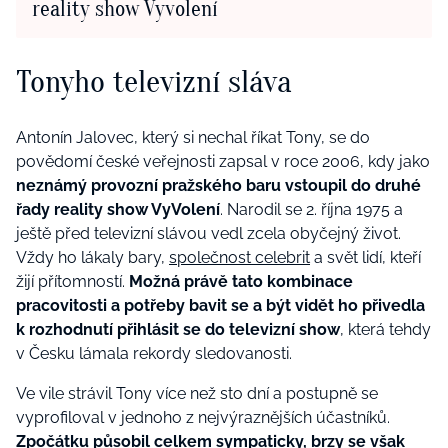
reality show Vyvolení
Tonyho televizní sláva
Antonín Jalovec, který si nechal říkat Tony, se do
povědomí české veřejnosti zapsal v roce 2006, kdy jako
neznámý provozní pražského baru vstoupil do druhé
řady reality show VyVolení
. Narodil se 2. října 1975 a
ještě před televizní slávou vedl zcela obyčejný život.
Vždy ho lákaly bary,
společnost celebrit
a svět lidí, kteří
žijí přítomností.
Možná právě tato kombinace
pracovitosti a potřeby bavit se a být vidět ho přivedla
k rozhodnutí přihlásit se do televizní show
, která tehdy
v Česku lámala rekordy sledovanosti.
Ve vile strávil Tony více než sto dní a postupně se
vyprofiloval v jednoho z nejvýraznějších účastníků.
Zpočátku působil celkem sympaticky, brzy se však