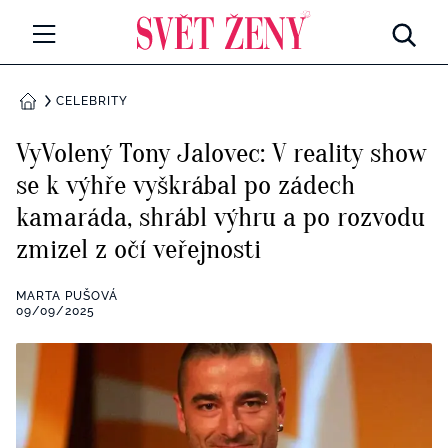
Svetzeny.cz
MÓDA A KRÁSA
CELEBRITY
DOMŮ
CELEBRITY
VyVolený Tony Jalovec: V reality show
Všechny kategorie
se k výhře vyškrábal po zádech
RETROHUBKY
kamaráda, shrábl výhru a po rozvodu
Rozhovory
PSYCHOLOGIE
zmizel z očí veřejnosti
Všechny kategorie
ZDRAVÍ
MARTA PUŠOVÁ
09/09/2025
Seberozvoj
Všechny kategorie
ZÁBAVA
Životní styl
Všechny kategorie
BYDLENÍ
Testy a kvízy
Všechny kategorie