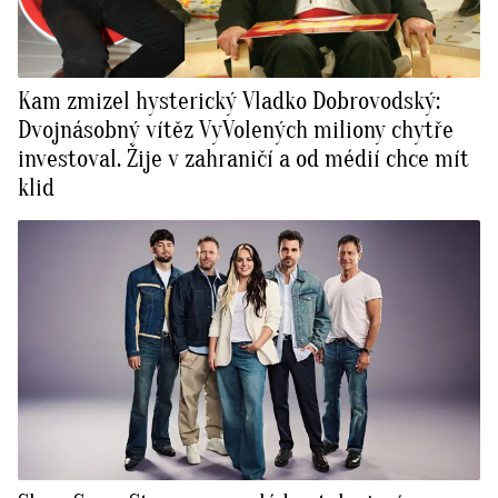
Kam zmizel hysterický Vladko Dobrovodský:
Dvojnásobný vítěz VyVolených miliony chytře
investoval. Žije v zahraničí a od médií chce mít
klid