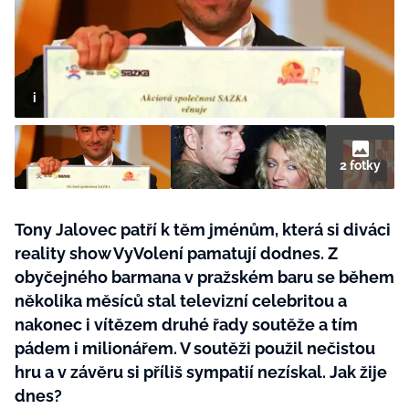
BurdaMedia
Tvoření
Extra
SVĚT ŽENY - 599 KČ
Rady a tipy
ROČNÍ PŘEDPLATNÉ SVĚT ŽENY +
SADA PRODUKTŮ MANA (10 ks)
2 fotky
Tony Jalovec patří k těm jménům, která si diváci
reality show VyVolení pamatují dodnes. Z
obyčejného barmana v pražském baru se během
několika měsíců stal televizní celebritou a
nakonec i vítězem druhé řady soutěže a tím
pádem i milionářem. V soutěži použil nečistou
hru a v závěru si příliš sympatií nezískal. Jak žije
dnes?