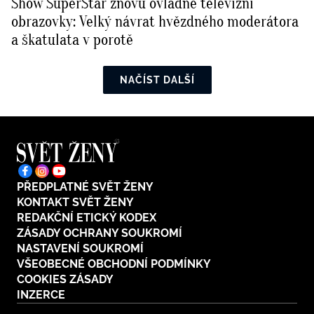
Show SuperStar znovu ovládne televizní
obrazovky: Velký návrat hvězdného moderátora
a škatulata v porotě
NAČÍST DALŠÍ
PŘEDPLATNÉ SVĚT ŽENY
KONTAKT SVĚT ŽENY
REDAKČNÍ ETICKÝ KODEX
ZÁSADY OCHRANY SOUKROMÍ
NASTAVENÍ SOUKROMÍ
VŠEOBECNÉ OBCHODNÍ PODMÍNKY
COOKIES ZÁSADY
INZERCE