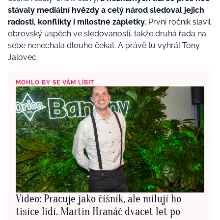
stávaly mediální hvězdy a celý národ sledoval jejich
radosti, konflikty i milostné zápletky.
První ročník slavil
obrovský úspěch ve sledovanosti, takže druhá řada na
sebe nenechala dlouho čekat. A právě tu vyhrál Tony
Jalovec.
MOHLO BY SE VÁM LÍBIT
Video: Pracuje jako číšník, ale milují ho
tisíce lidí. Martin Hranáč dvacet let po