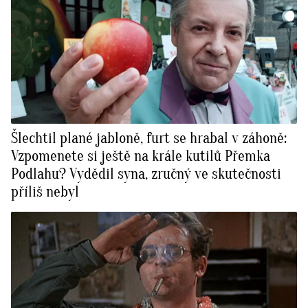
Šlechtil plané jabloně, furt se hrabal v záhoně:
Vzpomenete si ještě na krále kutilů Přemka
Podlahu? Vydědil syna, zručný ve skutečnosti
příliš nebyl