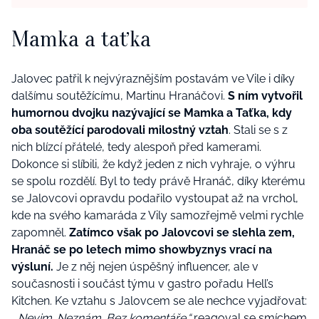
Mamka a taťka
Jalovec patřil k nejvýraznějším postavám ve Vile i díky
dalšímu soutěžícímu, Martinu Hranáčovi.
S ním vytvořil
humornou dvojku nazývající se Mamka a Taťka, kdy
oba soutěžící parodovali milostný vztah
. Stali se s z
nich blízcí přátelé, tedy alespoň před kamerami.
Dokonce si slíbili, že když jeden z nich vyhraje, o výhru
se spolu rozdělí. Byl to tedy právě Hranáč, díky kterému
se Jalovcovi opravdu podařilo vystoupat až na vrchol,
kde na svého kamaráda z Vily samozřejmě velmi rychle
zapomněl.
Zatímco však po Jalovcovi se slehla zem,
Hranáč se po letech mimo showbyznys vrací na
výsluní.
Je z něj nejen úspěšný influencer, ale v
současnosti i součást týmu v gastro pořadu Hell’s
Kitchen. Ke vztahu s Jalovcem se ale nechce vyjadřovat:
„Nevim. Neznám. Bez komentáře,“
reagoval se smíchem