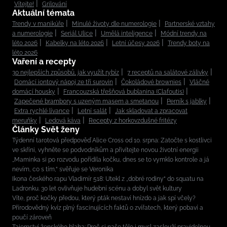
Vítejte!
Grilování
Aktuální témata
Trendy v manikúře
Minulé životy dle numerologie
Partnerské vztahy
a numerologie
Seriál Ulice
Umělá inteligence
Módní trendy na
léto 2026
Kabelky na léto 2026
Letní účesy 2026
Trendy boty na
léto 2026
Vaření a recepty
30 nejlepších způsobů, jak využít rybíz
7 receptů na salátové zálivky
Domácí iontový nápoj ze tří surovin
Čokoládové brownies
Vláčné
domácí housky
Francouzská třešňová bublanina (Clafoutis)
Zapečené brambory s uzeným masem a smetanou
Perník s jablky
Extra rychlé lívance
Letní salát
Jak skladovat a zpracovat
meruňky
Ledová káva
Recepty z horkovzdušné fritézy
Články Svět ženy
Týdenní tarotová předpověď Alice Cross od 10. srpna: Zatočte s kostlivci
ve skříni, vyhněte se podvodníkům a přivítejte novou životní energii
„Maminka si po rozvodu pořídila kočku, dnes se to vymklo kontrole a já
nevím, co s tím,“ svěřuje se Veronika
Ikona českého rapu Vladimír 518: Utekl z „dobré rodiny“ do squatu na
Ladronku. 30 let ovlivňuje hudební scénu a dobyl svět kultury
Víte, proč kočky předou, který pták nestaví hnízdo a jak spí včely?
Přírodovědný kvíz plný fascinujících faktů o zvířatech, který pobaví a
poučí zároveň