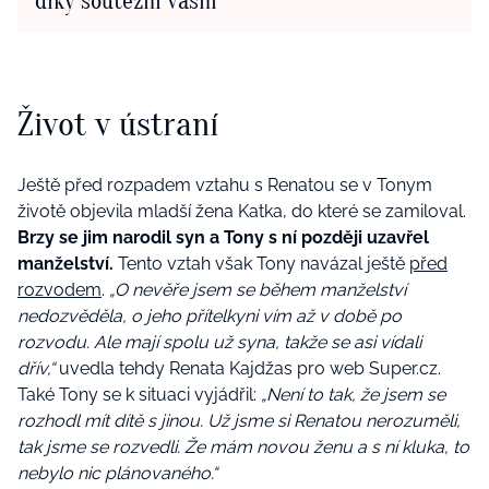
díky soutěžní vášni
Život v ústraní
Ještě před rozpadem vztahu s Renatou se v Tonym
životě objevila mladší žena Katka, do které se zamiloval.
Brzy se jim narodil syn a Tony s ní později uzavřel
manželství.
Tento vztah však Tony navázal ještě
před
rozvodem
.
„O nevěře jsem se během manželství
nedozvěděla, o jeho přítelkyni vím až v době po
rozvodu. Ale mají spolu už syna, takže se asi vídali
dřív,“
uvedla tehdy Renata Kajdžas pro web Super.cz.
Také Tony se k situaci vyjádřil:
„
Není to tak, že jsem se
rozhodl mít dítě s jinou. Už jsme si Renatou nerozuměli,
tak jsme se rozvedli. Že mám novou ženu a s ní kluka, to
nebylo nic plánovaného.“