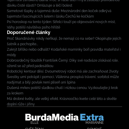
Tajemství ženského blaha: Proč si naše tělo i mysl zaslouží pravidelnou
dávku čisté slasti? Omlazuje a léčí bolest
Sametové tlapky a tajemná duše: Mezinárodní den koček odkrývá
tajemství fascinujících šelem i lásku Čechů ke kočkám
Psí horoskop na tento týden: Střelci touží po objevování nových míst,
Váhy potěší návštěva psího hřiště
Doporučené články
Proč Skandinávky nikdy neříkají, že nemají co na sebe? Okopírujte jejich
šatník a pochopíte...
Zakrýt bříško nebo odhalit? Kodaňské maminky boří pravidla mateřství i
módy
Dobrosrdečný tlouštík František Černý: Díky své nadváze získával role,
oženil se až před padesátkou
Robotický kentaur děsí. Dvoumetrový robot má ale zachraňovat životy
Švestky umí potrápit i pomoci. Vláknina prospívá trávení, sorbitol může
nadýmat a bílý povlak není plíseň ani špína
Dušená mrkev potěší sladkou chutí i nízkou cenou. Vyzkoušejte ji krok
za krokem
Má drobné květy, ale velký efekt. Krásnoočko kvete celé léto a skvěle
doplní růže i jiřiny
ELLE
MARIANNE