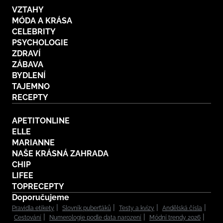
VZTAHY
MÓDA A KRÁSA
CELEBRITY
PSYCHOLOGIE
ZDRAVÍ
ZÁBAVA
BYDLENÍ
TAJEMNO
RECEPTY
APETITONLINE
ELLE
MARIANNE
NAŠE KRÁSNÁ ZAHRADA
CHIP
LIFEE
TOPRECEPTY
Doporučujeme
Pravidla etikety
Slovník puberťáků
Testy a kvízy
Andělská čísla
Cestování
Numerologie podle data narození
Módní trendy 2026