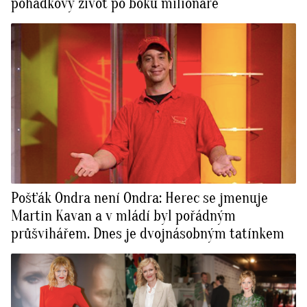
pohádkový život po boku milionáře
Pošťák Ondra není Ondra: Herec se jmenuje
Martin Kavan a v mládí byl pořádným
průšvihářem. Dnes je dvojnásobným tatínkem