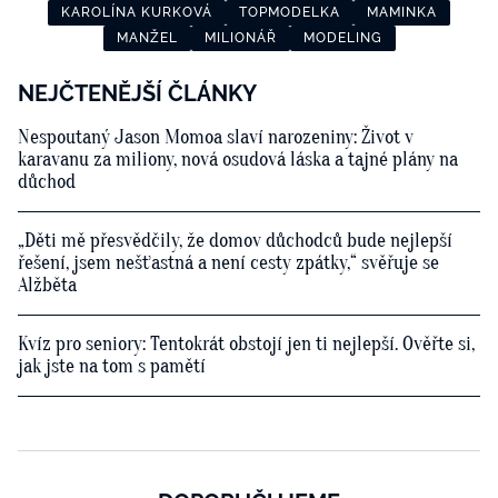
KAROLÍNA KURKOVÁ
TOPMODELKA
MAMINKA
MANŽEL
MILIONÁŘ
MODELING
NEJČTENĚJŠÍ ČLÁNKY
Nespoutaný Jason Momoa slaví narozeniny: Život v
karavanu za miliony, nová osudová láska a tajné plány na
důchod
„Děti mě přesvědčily, že domov důchodců bude nejlepší
řešení, jsem nešťastná a není cesty zpátky,“ svěřuje se
Alžběta
Kvíz pro seniory: Tentokrát obstojí jen ti nejlepší. Ověřte si,
jak jste na tom s pamětí