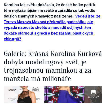
Karolína tak světu dokázala, že české holky patří k
těm nejkrásnějším na světě a zařadila se tak vedle
dalších známých krasavic z naší země.
Věděli jste, že
Tereza Maxová Maxová překročila padesátku, ale
vypadá naprosto skvěle a narozdíl od jiných žen
dokáže stárnout s grácií a bez zásahu plastických
chirurgů?
Galerie: Krásná Karolína Kurková
dobyla modelingový svět, je
trojnásobnou maminkou a za
manžela má milionáře
11 fotek