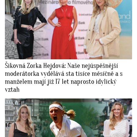
Šikovná Zorka Hejdová: Naše nejúspěšnější
moderátorka vydělává sta tisíce měsíčně a s
manželem mají již 17 let naprosto idylický
vztah