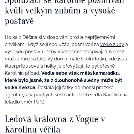
kvůli velkým zubům a vysoké
postavě
Holka z Děčína si v dospívání prošla nepříjemnými
chvilkami, když se jí spolužáci posmívali za
velké zuby
a
vysokou postavu. Ženy všeobecně dospívají dříve než
muži a možná také vy doma máte školní fotku, kde jsou
kluci prťousové a holky je převyšují. To byl přesně
Karolínin případ.
Vedle sebe však měla kamarádku,
které bylo jasné, že z dlouhonohé slečny může být
velká hvězda.
Poslala její fotky do menší pražské
agentury a v pouhých šestnácti letech sedla Karolína na
letadlo směr Paříž.
Ledová královna z Vogue v
Karolínu věřila