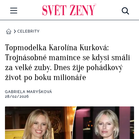
Svetzeny.cz
MÓDA A KRÁSA
CELEBRITY
DOMŮ
CELEBRITY
Topmodelka Karolína Kurková:
Všechny kategorie
Trojnásobné mamince se kdysi smáli
RETROHUBKY
za velké zuby. Dnes žije pohádkový
Rozhovory
PSYCHOLOGIE
život po boku milionáře
Všechny kategorie
ZDRAVÍ
GABRIELA MARYŠKOVÁ
28/02/2026
Seberozvoj
Všechny kategorie
ZÁBAVA
Životní styl
Všechny kategorie
BYDLENÍ
Testy a kvízy
Všechny kategorie