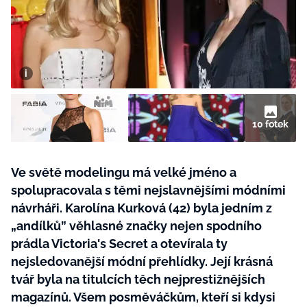
BurdaMedia
Tvoření
Extra
SVĚT ŽENY - 599 KČ
Rady a tipy
ROČNÍ PŘEDPLATNÉ SVĚT ŽENY +
SADA PRODUKTŮ MANA (10 ks)
10 fotek
Ve světě modelingu má velké jméno a
spolupracovala s těmi nejslavnějšími módními
návrháři. Karolína Kurková (42) byla jedním z
„andílků” věhlasné značky nejen spodního
prádla Victoria's Secret a otevírala ty
nejsledovanější módní přehlídky. Její krásná
tvář byla na titulcích těch nejprestižnějších
magazínů. Všem posměváčkům, kteří si kdysi