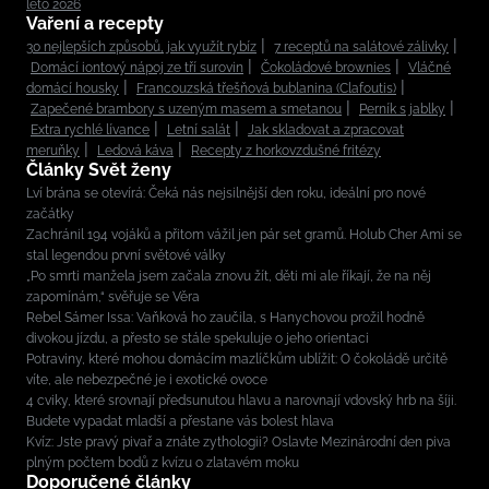
léto 2026
Vaření a recepty
30 nejlepších způsobů, jak využít rybíz
7 receptů na salátové zálivky
Domácí iontový nápoj ze tří surovin
Čokoládové brownies
Vláčné
domácí housky
Francouzská třešňová bublanina (Clafoutis)
Zapečené brambory s uzeným masem a smetanou
Perník s jablky
Extra rychlé lívance
Letní salát
Jak skladovat a zpracovat
meruňky
Ledová káva
Recepty z horkovzdušné fritézy
Články Svět ženy
Lví brána se otevírá: Čeká nás nejsilnější den roku, ideální pro nové
začátky
Zachránil 194 vojáků a přitom vážil jen pár set gramů. Holub Cher Ami se
stal legendou první světové války
„Po smrti manžela jsem začala znovu žít, děti mi ale říkají, že na něj
zapomínám,“ svěřuje se Věra
Rebel Sámer Issa: Vaňková ho zaučila, s Hanychovou prožil hodně
divokou jízdu, a přesto se stále spekuluje o jeho orientaci
Potraviny, které mohou domácím mazlíčkům ublížit: O čokoládě určitě
víte, ale nebezpečné je i exotické ovoce
4 cviky, které srovnají předsunutou hlavu a narovnají vdovský hrb na šíji.
Budete vypadat mladší a přestane vás bolest hlava
Kvíz: Jste pravý pivař a znáte zythologii? Oslavte Mezinárodní den piva
plným počtem bodů z kvízu o zlatavém moku
Doporučené články