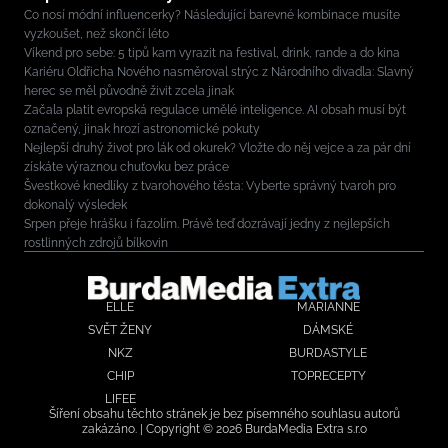
Co nosí módní influencerky? Následující barevné kombinace musíte
vyzkoušet, než skončí léto
Víkend pro sebe: 5 tipů kam vyrazit na festival, drink, rande a do kina
Kariéru Oldřicha Nového nasměroval strýc z Národního divadla: Slavný
herec se měl původně živit zcela jinak
Začala platit evropská regulace umělé inteligence. AI obsah musí být
označený, jinak hrozí astronomické pokuty
Nejlepší druhý život pro lák od okurek? Vložte do něj vejce a za pár dní
získáte výraznou chuťovku bez práce
Švestkové knedlíky z tvarohového těsta: Vyberte správný tvaroh pro
dokonalý výsledek
Srpen přeje hrášku i fazolím. Právě teď dozrávají jedny z nejlepších
rostlinných zdrojů bílkovin
ELLE
MARIANNE
SVĚT ŽENY
DÁMSKÉ
NKZ
BURDASTYLE
CHIP
TOPRECEPTY
LIFEE
Šíření obsahu těchto stránek je bez písemného souhlasu autorů
zakázáno. | Copyright © 2026 BurdaMedia Extra s.r.o