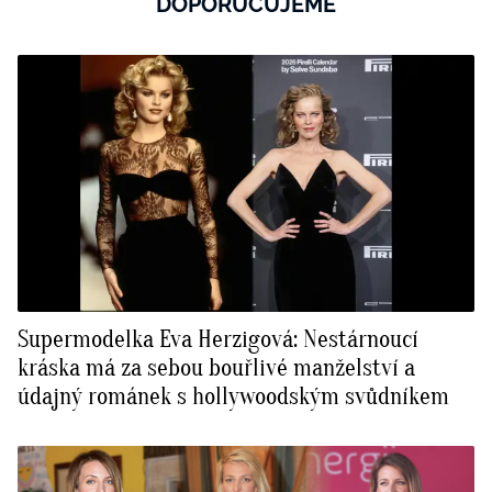
DOPORUČUJEME
Supermodelka Eva Herzigová: Nestárnoucí
kráska má za sebou bouřlivé manželství a
údajný románek s hollywoodským svůdníkem