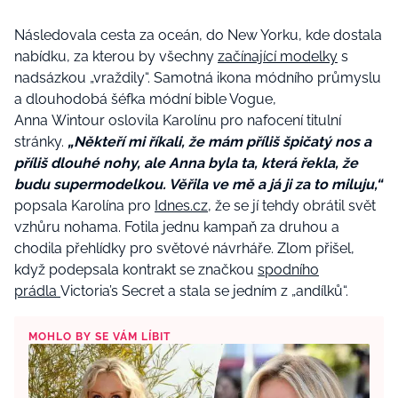
Následovala cesta za oceán, do New Yorku, kde dostala
nabídku, za kterou by všechny
začínající modelky
s
nadsázkou „vraždily“. Samotná ikona módního průmyslu
a dlouhodobá šéfka módní bible Vogue,
Anna Wintour oslovila Karolínu pro nafocení titulní
stránky.
„Někteří mi říkali, že mám příliš špičatý nos a
příliš dlouhé nohy, ale Anna byla ta, která řekla, že
budu supermodelkou. Věřila ve mě a já ji za to miluju,“
popsala Karolína pro
Idnes.cz
, že se jí tehdy obrátil svět
vzhůru nohama. Fotila jednu kampaň za druhou a
chodila přehlídky pro světové návrháře. Zlom přišel,
když podepsala kontrakt se značkou
spodního
prádla
Victoria’s Secret a stala se jedním z „andílků“.
MOHLO BY SE VÁM LÍBIT