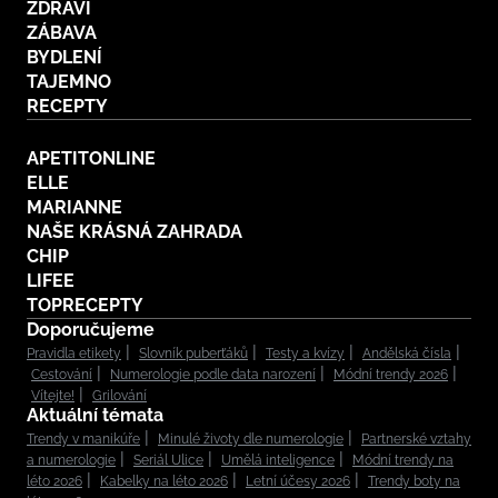
ZDRAVÍ
ZÁBAVA
BYDLENÍ
TAJEMNO
RECEPTY
APETITONLINE
ELLE
MARIANNE
NAŠE KRÁSNÁ ZAHRADA
CHIP
LIFEE
TOPRECEPTY
Doporučujeme
Pravidla etikety
Slovník puberťáků
Testy a kvízy
Andělská čísla
Cestování
Numerologie podle data narození
Módní trendy 2026
Vítejte!
Grilování
Aktuální témata
Trendy v manikúře
Minulé životy dle numerologie
Partnerské vztahy
a numerologie
Seriál Ulice
Umělá inteligence
Módní trendy na
léto 2026
Kabelky na léto 2026
Letní účesy 2026
Trendy boty na