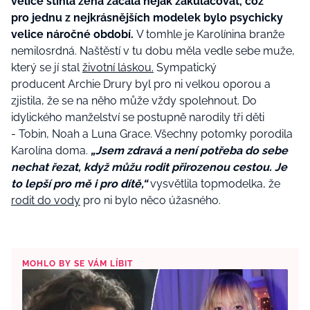
velice štíhlá žena začala nějak zakulacovat, což
pro jednu z nejkrásnějších modelek bylo psychicky
velice náročné období.
V tomhle je Karolínina branže
nemilosrdná. Naštěstí v tu dobu měla vedle sebe muže,
který se jí stal
životní láskou.
Sympatický
producent Archie Drury byl pro ni velkou oporou a
zjistila, že se na něho může vždy spolehnout. Do
idylického manželství se postupně narodily tři děti
- Tobin, Noah a Luna Grace. Všechny potomky porodila
Karolína doma.
„Jsem zdravá a není potřeba do sebe
nechat řezat, když můžu rodit přirozenou cestou. Je
to lepší pro mě i pro dítě,“
vysvětlila topmodelka, že
rodit do vody
pro ni bylo něco úžasného.
MOHLO BY SE VÁM LÍBIT