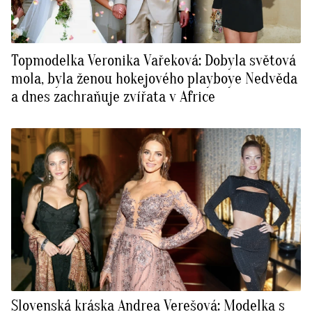
Topmodelka Veronika Vařeková: Dobyla světová
mola, byla ženou hokejového playboye Nedvěda
a dnes zachraňuje zvířata v Africe
Slovenská kráska Andrea Verešová: Modelka s