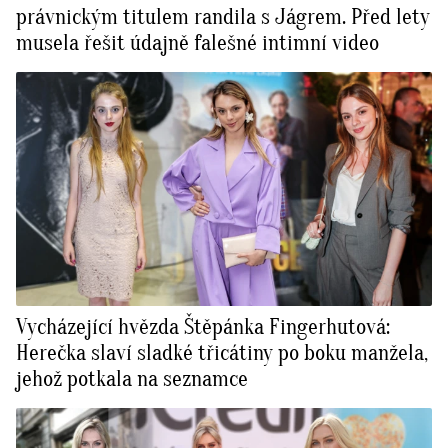
právnickým titulem randila s Jágrem. Před lety
musela řešit údajně falešné intimní video
Vycházející hvězda Štěpánka Fingerhutová:
Herečka slaví sladké třicátiny po boku manžela,
jehož potkala na seznamce