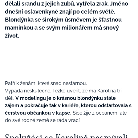
dělali srandu z jejích zubů, vytřela zrak. Jméno
dnešní oslavenkyně znají po celém světě.
Blondýnka se širokým úsměvem je šťastnou
maminkou a se svým milionářem má snový
život.
Patří k ženám, které snad nestárnou.
Vypadá neskutečně. Těžko uvěřit, že má Karolína tři
děti.
V modelingu je o krásnou blondýnku stále
zájem a pokračuje tak v kariéře, kterou odstartovala s
čerstvou občankou v kapse.
Sice žije z oceánem, ale
do své rodné země se ráda vrací.
Spolužáci se Karolíně posmívali