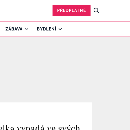
PŘEDPLATNÉ
ZÁBAVA
BYDLENÍ
elka vypadá ve svých