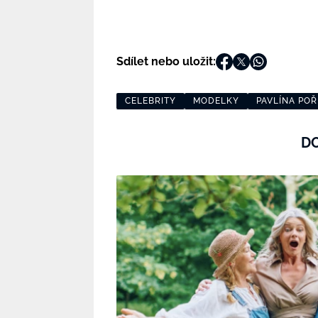
Sdílet nebo uložit:
CELEBRITY
MODELKY
PAVLÍNA PO
D