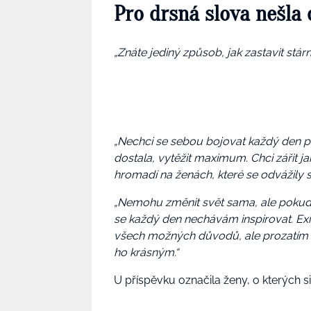
Pro drsná slova nešla
„Znáte jediný způsob, jak zastavit stárn
„Nechci se sebou bojovat každý den po
dostala, vytěžit maximum. Chci zářit j
hromadí na ženách, které se odvážily s
„Nemohu změnit svět sama, ale pokud se
se každý den nechávám inspirovat. Exist
všech možných důvodů, ale prozatím vyb
ho krásným.“
U příspěvku označila ženy, o kterých si 