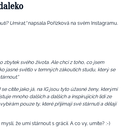
 daleko
utí? Umírat,“
napsala Pořízková na svém Instagramu.
 zbytek svého života. Ale chci z toho, co jsem
ako jasné světlo v temných zákoutích studu, který se
tárnout.“
 cítíte jako já, na IG jsou tyto úžasné ženy, kterými
uje mnoho dalších a dalších a inspirujících lidí ze
írám pouze ty, které přijímají své stárnutí a dělají
myslí, že umí stárnout s grácií. A co vy, umíte? :-)