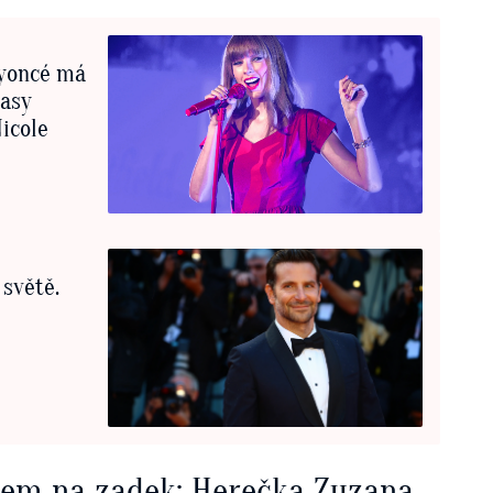
eyoncé má
lasy
Nicole
 světě.
kem na zadek: Herečka Zuzana