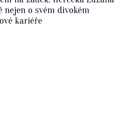
ě nejen o svém divokém
ové kariéře