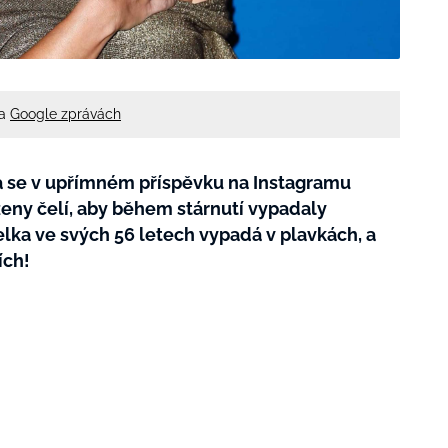
na
Google zprávách
 se v upřímném příspěvku na Instagramu
eny čelí, aby během stárnutí vypadaly
elka ve svých 56 letech vypadá v plavkách, a
ích!