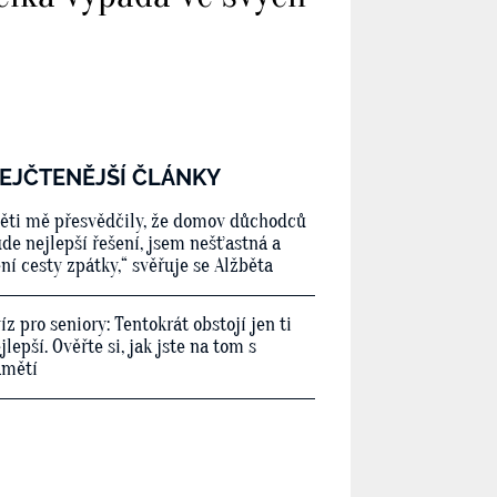
EJČTENĚJŠÍ ČLÁNKY
ěti mě přesvědčily, že domov důchodců
de nejlepší řešení, jsem nešťastná a
ní cesty zpátky,“ svěřuje se Alžběta
íz pro seniory: Tentokrát obstojí jen ti
jlepší. Ověřte si, jak jste na tom s
amětí