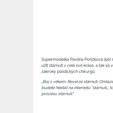
Supermodelka Pavlína Pořízková (56) se
užít stárnutí v celé své kráse, a tak s
zákroky plastických chirurgů.
„Boj s věkem. Reverze stárnutí. Omlaze
budete hledat na internetu “stárnutí„, to
procesu stárnutí.“