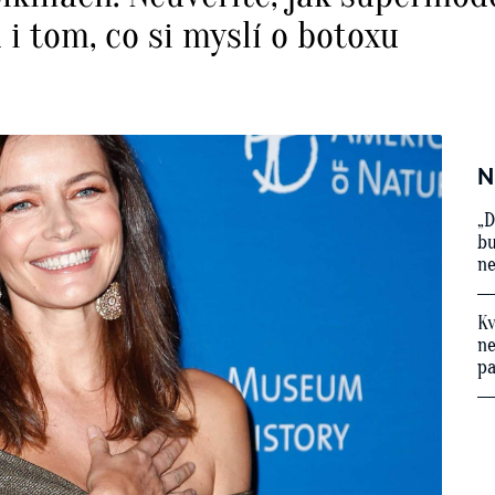
 i tom, co si myslí o botoxu
N
„D
bu
ne
Kv
ne
p