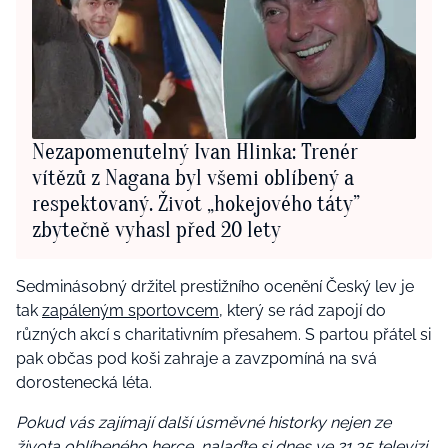
Nezapomenutelný Ivan Hlinka: Trenér
vítězů z Nagana byl všemi oblíbený a
respektovaný. Život „hokejového táty”
zbytečně vyhasl před 20 lety
Sedminásobný držitel prestižního ocenění Český lev je
tak
zapáleným sportovcem,
který se rád zapojí do
různých akcí s charitativním přesahem. S partou přátel si
pak občas pod koši zahraje a zavzpomíná na svá
dorostenecká léta.
Pokud vás zajímají další úsměvné historky nejen ze
života oblíbeného herce, nalaďte si dnes ve 21.35 televizi