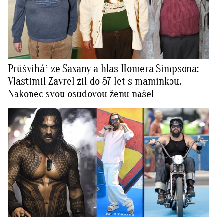
Průšvihář ze Saxany a hlas Homera Simpsona:
Vlastimil Zavřel žil do 57 let s maminkou.
Nakonec svou osudovou ženu našel