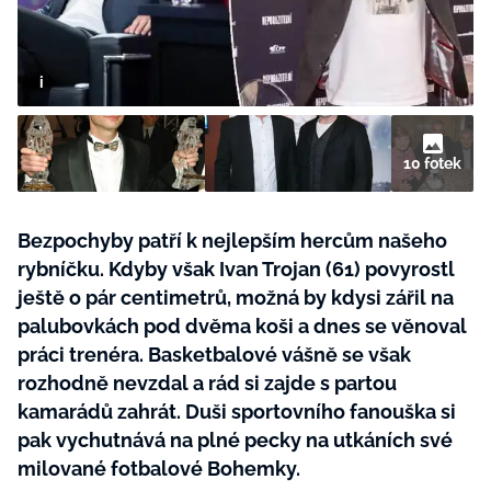
BurdaMedia
Tvoření
Extra
SVĚT ŽENY - 599 KČ
Rady a tipy
ROČNÍ PŘEDPLATNÉ SVĚT ŽENY +
SADA PRODUKTŮ MANA (10 ks)
10 fotek
Bezpochyby patří k nejlepším hercům našeho
rybníčku. Kdyby však Ivan Trojan (61) povyrostl
ještě o pár centimetrů, možná by kdysi zářil na
palubovkách pod dvěma koši a dnes se věnoval
práci trenéra. Basketbalové vášně se však
rozhodně nevzdal a rád si zajde s partou
kamarádů zahrát. Duši sportovního fanouška si
pak vychutnává na plné pecky na utkáních své
milované fotbalové Bohemky.