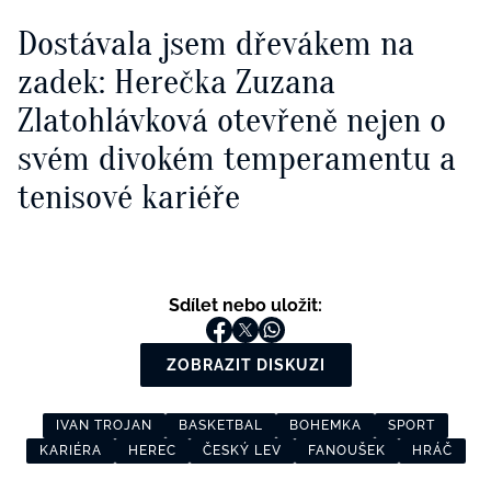
Dostávala jsem dřevákem na
zadek: Herečka Zuzana
Zlatohlávková otevřeně nejen o
svém divokém temperamentu a
tenisové kariéře
Sdílet nebo uložit:
ZOBRAZIT DISKUZI
IVAN TROJAN
BASKETBAL
BOHEMKA
SPORT
KARIÉRA
HEREC
ČESKÝ LEV
FANOUŠEK
HRÁČ