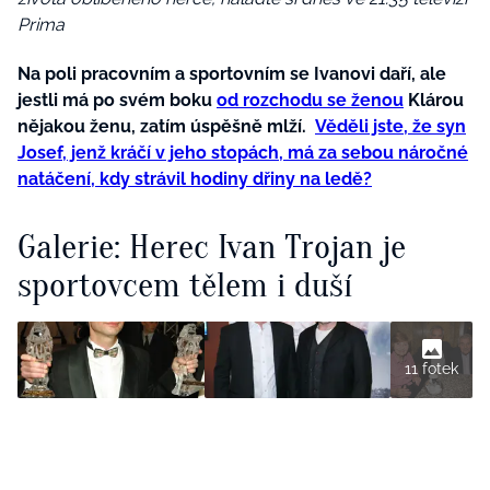
Prima
Na poli pracovním a sportovním se Ivanovi daří, ale
jestli má po svém boku
od rozchodu se ženou
Klárou
nějakou ženu, zatím úspěšně mlží.
Věděli jste, že syn
Josef, jenž kráčí v jeho stopách, má za sebou náročné
natáčení, kdy strávil hodiny dřiny na ledě?
Galerie: Herec Ivan Trojan je
sportovcem tělem i duší
11 fotek