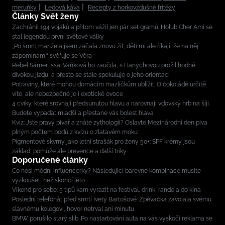
meruňky
Ledová káva
Recepty z horkovzdušné fritézy
Články Svět ženy
Zachránil 194 vojáků a přitom vážil jen pár set gramů. Holub Cher Ami se
stal legendou první světové války
„Po smrti manžela jsem začala znovu žít, děti mi ale říkají, že na něj
zapomínám,“ svěřuje se Věra
Rebel Sámer Issa: Vaňková ho zaučila, s Hanychovou prožil hodně
divokou jízdu, a přesto se stále spekuluje o jeho orientaci
Potraviny, které mohou domácím mazlíčkům ublížit: O čokoládě určitě
víte, ale nebezpečné je i exotické ovoce
4 cviky, které srovnají předsunutou hlavu a narovnají vdovský hrb na šíji.
Budete vypadat mladší a přestane vás bolest hlava
Kvíz: Jste pravý pivař a znáte zythologii? Oslavte Mezinárodní den piva
plným počtem bodů z kvízu o zlatavém moku
Pigmentové skvrny jako letní strašák pro ženy 50+: SPF krémy jsou
základ, pomůže ale prevence a další triky
Doporučené články
Co nosí módní influencerky? Následující barevné kombinace musíte
vyzkoušet, než skončí léto
Víkend pro sebe: 5 tipů kam vyrazit na festival, drink, rande a do kina
Poslední telefonát před smrtí Ivety Bartošové: Zpěvačka zavolala svému
slavnému kolegovi, hovor netrval ani minutu
BMW porušilo starý slib. Po nastartování auta na vás vyskočí reklama se