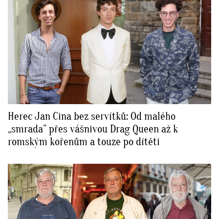
Herec Jan Cina bez servítků: Od malého
„smrada” přes vášnivou Drag Queen až k
romským kořenům a touze po dítěti