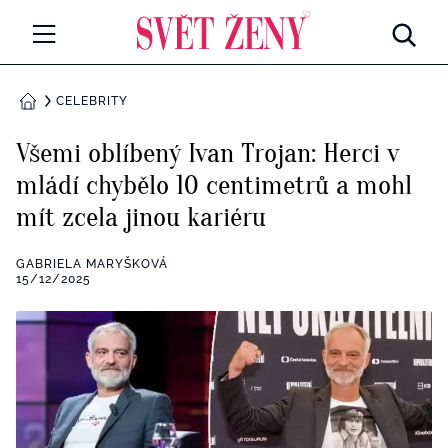
Svetzeny.cz
MÓDA A KRÁSA
CELEBRITY
DOMŮ
CELEBRITY
Všemi oblíbený Ivan Trojan: Herci v
Všechny kategorie
mládí chybělo 10 centimetrů a mohl
RETROHUBKY
mít zcela jinou kariéru
Rozhovory
PSYCHOLOGIE
GABRIELA MARYŠKOVÁ
Všechny kategorie
15/12/2025
ZDRAVÍ
Seberozvoj
Všechny kategorie
ZÁBAVA
Životní styl
Všechny kategorie
BYDLENÍ
Testy a kvízy
Všechny kategorie