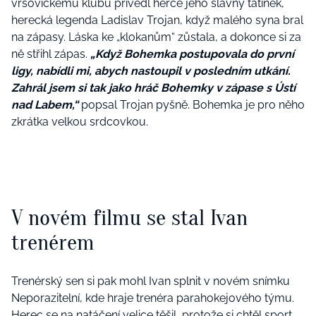
vršovickému klubu přivedl herce jeho slavný tatínek,
herecká legenda Ladislav Trojan, když malého syna bral
na zápasy. Láska ke „klokanům“ zůstala, a dokonce si za
ně střihl zápas.
„Když Bohemka postupovala do první
ligy, nabídli mi, abych nastoupil v posledním utkání.
Zahrál jsem si tak jako hráč Bohemky v zápase s Ústí
nad Labem,“
popsal Trojan pyšně. Bohemka je pro něho
zkrátka velkou srdcovkou.
V novém filmu se stal Ivan
trenérem
Trenérský sen si pak mohl Ivan splnit v novém snímku
Neporazitelní, kde hraje trenéra parahokejového týmu.
Herec se na natáčení
velice těši
l, protože si chtěl sport