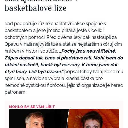
basketbalové lize
Rád podporuje různé charitativní akce spojené s
basketbalem a jeho jméno přiláká ještě více lidí
ochotných pomoci. Před dvěma lety pak nastoupil za
Opavu v naší nejvyšší lize a stal se nejstarším skórujícím
hráčem v historii soutěže.
„Pocity jsou neuvěřitelné.
Zápas dopadl tak, jsme si představovali. Mohl jsem do
utkání naskočit, barák byl narvaný. K tomu jsem dal
čtyři body. Lidí byli úžasní,“
popsal tehdy Ivan, že se mu
splnil sen, a navíc se vybrala krásná částka pro
nemocné cystickou fibrózou, jejíchž organizace je herec
patronem.
MOHLO BY SE VÁM LÍBIT