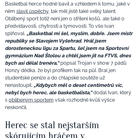
Basketbal herce hodně bavil a vzhledem k tomu, jaké v
něm
slavil úspěchy
, tak měl jistě také velký talent.
Oblíbený sport totiž není jen o střílení košů, ale také o
předvídavosti, chytrosti a týmovosti. To vše Ivan
splňoval.
„Basketbal mi šel, myslím, dobře. Jsem mistr
republiky se Slavojem Vyšehrad. Hrál jsem
dorosteneckou ligu za Spartu, šel jsem na Sportovní
gymnázium Nad Štolou a chtěl jsem jít na FTVS, dnes
bych asi dělal trenéra,“
popsal Trojan v show 7 pádů
Honzy dědka, že byl profíkem tak na půl. Bral jen
studentské peníze a do chlapské soutěže už
nenastoupil.
„Kdybych měl o deset centimetrů víc,
nebyl bych herec, ale basketbalista,“
dodal Ivan, který
s
oblíbeným sportem
však rozhodně kvůli výšce
neskončil.
Herec se stal nejstarším
skórujícím hráčem v