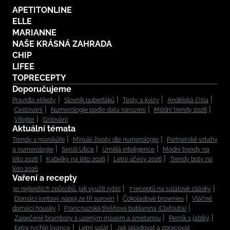
APETITONLINE
ELLE
MARIANNE
NAŠE KRÁSNÁ ZAHRADA
CHIP
LIFEE
TOPRECEPTY
Doporučujeme
Pravidla etikety
Slovník puberťáků
Testy a kvízy
Andělská čísla
Cestování
Numerologie podle data narození
Módní trendy 2026
Vítejte!
Grilování
Aktuální témata
Trendy v manikúře
Minulé životy dle numerologie
Partnerské vztahy
a numerologie
Seriál Ulice
Umělá inteligence
Módní trendy na
léto 2026
Kabelky na léto 2026
Letní účesy 2026
Trendy boty na
léto 2026
Vaření a recepty
30 nejlepších způsobů, jak využít rybíz
7 receptů na salátové zálivky
Domácí iontový nápoj ze tří surovin
Čokoládové brownies
Vláčné
domácí housky
Francouzská třešňová bublanina (Clafoutis)
Zapečené brambory s uzeným masem a smetanou
Perník s jablky
Extra rychlé lívance
Letní salát
Jak skladovat a zpracovat