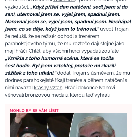
vyzkoušet.
„Když přišel den natáčení, sedl jsem si do
saní, utemoval jsem se, vyjel jsem, spadnul jsem.
Narovnal jsem se, vyjel jsem, spadnul jsem. Nechápal
jsem, co se děje, když jsem to trénoval,“
uvedl Trojan,
že netušil, že se režisér dohodl s trenérem
parahokejového týmu, že mu rozteče dají stejně jako
mají hráči. Chtěl, aby všichni herci vypadali zoufale.
„Vznikla z toho humorná scéna, která se točila
šest hodin. Byl jsem vzteklej, protože mi zkazili
zážitek z toho utkání,“
dodal Trojan s úsměvem, že mu
dodnes parahokejisté říkají trenére a během natáčení s
nimi navázal
krásný vztah
. Hráči dokonce Ivanovi
věnovali bronzovou medaili, kterou teď vyhráli.
MOHLO BY SE VÁM LÍBIT