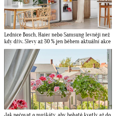
Lednice Bosch, Haier nebo Samsung levněji než
kdy dřív. Slevy až 30 % jen během aktuální akce
Jak pečovat o muškáty, aby bohatě kvetly až do