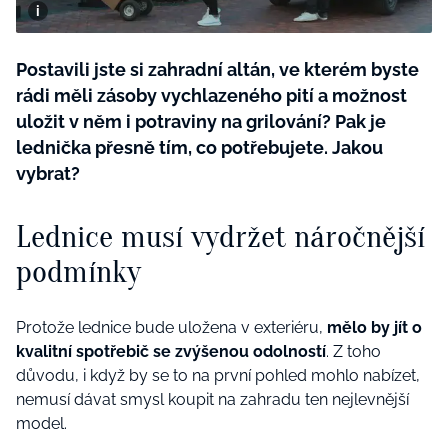
BurdaMedia
Tvoření
Extra
SVĚT ŽENY - 599 KČ
Postavili jste si zahradní altán, ve kterém byste
Rady a tipy
ROČNÍ PŘEDPLATNÉ SVĚT ŽENY +
rádi měli zásoby vychlazeného pití a možnost
SADA PRODUKTŮ MANA (10 ks)
uložit v něm i potraviny na grilování? Pak je
lednička přesně tím, co potřebujete. Jakou
vybrat?
Lednice musí vydržet náročnější
podmínky
Protože lednice bude uložena v exteriéru,
mělo by jít o
kvalitní spotřebič se zvýšenou odolností
. Z toho
důvodu, i když by se to na první pohled mohlo nabízet,
nemusí dávat smysl koupit na zahradu ten nejlevnější
model.