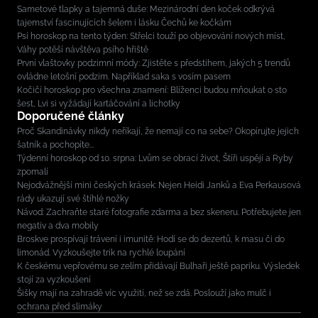
Sametové tlapky a tajemná duše: Mezinárodní den koček odkrývá
tajemství fascinujících šelem i lásku Čechů ke kočkám
Psí horoskop na tento týden: Střelci touží po objevování nových míst,
Váhy potěší návštěva psího hřiště
První vlaštovky podzimní módy: Zjistěte s předstihem, jakých 5 trendů
ovládne letošní podzim. Například saka s vosím pasem
Kočičí horoskop pro všechna znamení: Blíženci budou mňoukat o sto
šest, Lvi si vyžádají kartáčování a lichotky
Doporučené články
Proč Skandinávky nikdy neříkají, že nemají co na sebe? Okopírujte jejich
šatník a pochopíte...
Týdenní horoskop od 10. srpna: Lvům se obrací život, Štíři uspějí a Ryby
zpomalí
Nejodvážnější mini českých krásek: Nejen Heidi Janků a Eva Perkausová
rády ukazují své štíhlé nožky
Návod: Zachraňte staré fotografie zdarma a bez skeneru. Potřebujete jen
negativ a dva mobily
Broskve prospívají trávení i imunitě: Hodí se do dezertů, k masu či do
limonád. Vyzkoušejte trik na rychlé loupání
K českému vepřovému se zelím přidávají Bulhaři ještě papriku. Výsledek
stojí za vyzkoušení
Šišky mají na zahradě víc využití, než se zdá. Poslouží jako mulč i
ochrana před slimáky