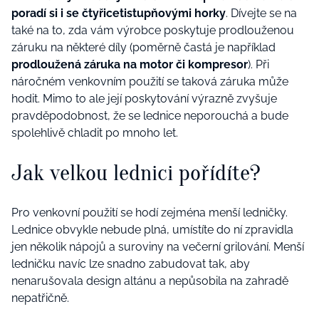
poradí si i se čtyřicetistupňovými horky
. Dívejte se na
také na to, zda vám výrobce poskytuje prodlouženou
záruku na některé díly (poměrně častá je například
prodloužená záruka na motor či kompresor
). Při
náročném venkovním použití se taková záruka může
hodit. Mimo to ale její poskytování výrazně zvyšuje
pravděpodobnost, že se lednice neporouchá a bude
spolehlivě chladit po mnoho let.
Jak velkou lednici pořídíte?
Pro venkovní použití se hodí zejména menší ledničky.
Lednice obvykle nebude plná, umístíte do ní zpravidla
jen několik nápojů a suroviny na večerní grilování. Menší
ledničku navíc lze snadno zabudovat tak, aby
nenarušovala design altánu a nepůsobila na zahradě
nepatřičně.