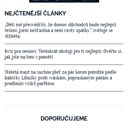
NEJČTENĚJŠÍ ČLÁNKY
„Děti mě přesvědčily, že domov důchodců bude nejlepší
řešení, jsem nešťastná a není cesty zpátky,“ svěřuje se
Alžběta
Kvíz pro seniory: Tentokrát obstojí jen ti nejlepší. Ověřte si,
jak jste na tom s pamětí
Stoletá mast na suchou pleť za pár korun pomůže podle
babičky Libušky proti vráskám, popraskaným patám a
prodlouží výdrž parfému
DOPORUČUJEME