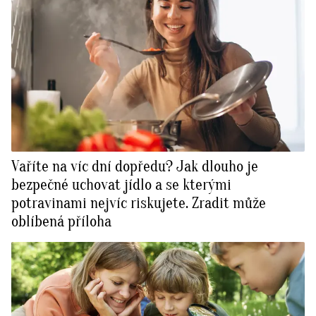
Vaříte na víc dní dopředu? Jak dlouho je
bezpečné uchovat jídlo a se kterými
potravinami nejvíc riskujete. Zradit může
oblíbená příloha