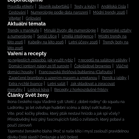
Pravidla etikety
Slovník puberťáků
Testy a kvízy
Andělská čísla
Cestování
Numerologie podle data narození
Módní trendy 2026
Vítejte!
Grilování
Aktuální témata
Trendy v manikúře
Minulé životy dle numerologie
Partnerské vztahy
a numerologie
Seriál Ulice
Umělá inteligence
Módní trendy na
léto 2026
Kabelky na léto 2026
Letní účesy 2026
Trendy boty na
léto 2026
Vaření a recepty
30 nejlepších způsobů, jak využít rybíz
7 receptů na salátové zálivky
Domácí iontový nápoj ze tří surovin
Čokoládové brownies
Vláčné
domácí housky
Francouzská třešňová bublanina (Clafoutis)
Zapečené brambory s uzeným masem a smetanou
Perník s jablky
Extra rychlé lívance
Letní salát
Jak skladovat a zpracovat
meruňky
Ledová káva
Recepty z horkovzdušné fritézy
Články Svět ženy
Ikona českého rapu Vladimír 518: Utekl z „dobré rodiny“ do squatu na
Ladronku. 30 let ovlivňuje hudební scénu a dobyl svět kultury
Víte, proč kočky předou, který pták nestaví hnízdo a jak spí včely?
Přírodovědný kvíz plný fascinujících faktů o zvířatech, který pobaví a
poučí zároveň
Tajemství ženského blaha: Proč si naše tělo i mysl zaslouží pravidelnou
dávku čisté slasti? Omlazuje a léčí bolest