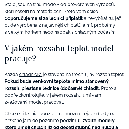
Stále jsou na trhu modely od prověřených výrobců,
kteří nešetří na materiálech. Proto vám spíše
doporučujeme si za lednici připlatit
a nevybírat tu, jež
bude vyrobena z nejlevnějších plátů a mít problémy
s velkým horkem nebo naopak s chladným počasím.
V jakém rozsahu teplot model
pracuje?
Každá
chladnička
je stavěná na trochu jiný rozsah teplot.
Pokud bude venkovní teplota mimo stanovený
rozsah, přestane lednice (dočasně) chladit.
Proto si
dobře zkontrolujte, v jakém rozsahu umí vámi
zvažovaný model pracovat.
Chcete-li lednici používat co možná nejdéle (tedy od
brzkého jara do pozdního podzimu),
zvolte modely,
které umějí chladit již od deseti stupňů nad nulou a