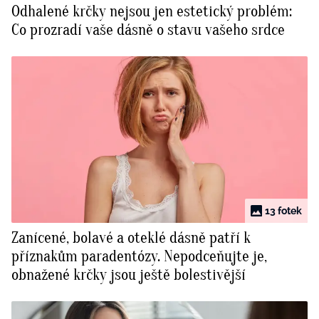
Odhalené krčky nejsou jen estetický problém:
BurdaMedia
Tvoření
Co prozradí vaše dásně o stavu vašeho srdce
Extra
SVĚT ŽENY - 599 KČ
Rady a tipy
ROČNÍ PŘEDPLATNÉ SVĚT ŽENY +
SADA PRODUKTŮ MANA (10 ks)
13 fotek
Zanícené, bolavé a oteklé dásně patří k
příznakům paradentózy. Nepodceňujte je,
obnažené krčky jsou ještě bolestivější