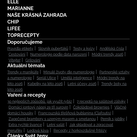
ELLE
MARIANNE
NAŠE KRÁSNÁ ZAHRADA
CHIP
LIFEE
TOPRECEPTY
Doporučujeme
Pravidla etikety
Slovník puberťáků
Testy a kvízy
Andělská čísla
Cestování
Numerologie podle data narození
Módní trendy 2026
Vítejte!
Grilování
Aktuální témata
Trendy v manikúře
Minulé životy dle numerologie
Partnerské vztahy
a numerologie
Seriál Ulice
Umělá inteligence
Módní trendy na
léto 2026
Kabelky na léto 2026
Letní účesy 2026
Trendy boty na
léto 2026
Vaření a recepty
30 nejlepších způsobů, jak využít rybíz
7 receptů na salátové zálivky
Domácí iontový nápoj ze tří surovin
Čokoládové brownies
Vláčné
domácí housky
Francouzská třešňová bublanina (Clafoutis)
Zapečené brambory s uzeným masem a smetanou
Perník s jablky
Extra rychlé lívance
Letní salát
Jak skladovat a zpracovat
meruňky
Ledová káva
Recepty z horkovzdušné fritézy
Články Svět ženy