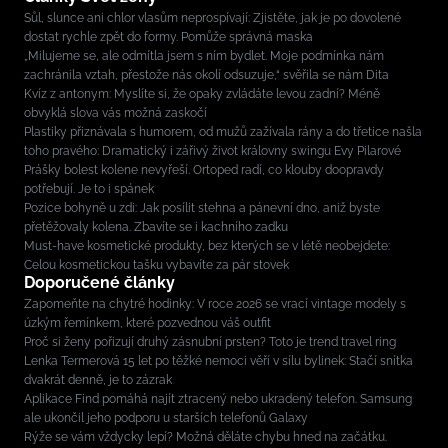
Sůl, slunce ani chlor vlasům neprospívají: Zjistěte, jak je po dovolené
dostat rychle zpět do formy. Pomůže správná maska
„Milujeme se, ale odmítla jsem s ním bydlet. Moje podmínka nám
zachránila vztah, přestože nás okolí odsuzuje,“ svěřila se nám Dita
Kvíz z antonym: Myslíte si, že opaky zvládáte levou zadní? Méně
obvyklá slova vás možná zaskočí
Plastiky přiznávala s humorem, od mužů zažívala rány a do třetice našla
toho pravého: Dramatický i zářivý život královny swingu Evy Pilarové
Prášky bolest kolene nevyřeší. Ortoped radí, co klouby doopravdy
potřebují. Je to i spánek
Pozice bohyně u zdi: Jak posílit stehna a pánevní dno, aniž byste
přetěžovaly kolena. Zbavíte se i kachního zadku
Must-have kosmetické produkty, bez kterých se v létě neobejdete:
Celou kosmetickou tašku vybavíte za pár stovek
Doporučené články
Zapomeňte na chytré hodinky: V roce 2026 se vrací vintage modely s
úzkým řemínkem, které pozvednou váš outfit
Proč si ženy pořizují druhý zásnubní prsten? Toto je trend travel ring
Lenka Termerová 15 let po těžké nemoci věří v sílu bylinek: Stačí snítka
dvakrát denně, je to zázrak
Aplikace Find pomáhá najít ztracený nebo ukradený telefon. Samsung
ale ukončil jeho podporu u starších telefonů Galaxy
Rýže se vám vždycky lepí? Možná děláte chybu hned na začátku.