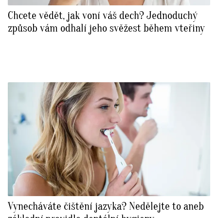
Chcete vědět, jak voní váš dech? Jednoduchý
způsob vám odhalí jeho svěžest během vteřiny
Vynecháváte čištění jazyka? Nedělejte to aneb