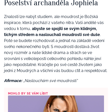
Poselství archanděla Jophiela
Znalosti lze nabýt studiem, ale moudrost je Božská
inspirace, která pochází z vašeho nitra. Vaši andělé vás
vedou k tomu,
abyste se spojili se svým klidným,
tichým středem a naslouchali moudrosti své duše
.
Poté se budete rozhodovat a jednat na základě vedení
svého nekonečného bytí. S moudrostí dostává život
nový rozměr a naše lidské drama a strach se ve
srovnání s velkolepostí celkového pohledu náhle jeví
jako nepodstatné. Kráčejte po své cestě životem jako
jedni z Moudrých a všichni vás budou ctít a respektovat.
Afirmace:
„Naslouchám své moudrosti.“
MOHLO BY SE VÁM LÍBIT