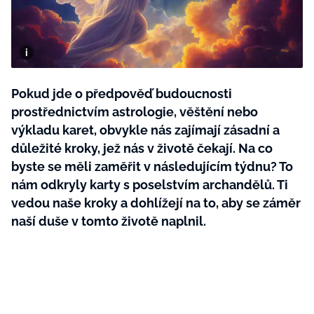
BurdaMedia
Tvoření
Extra
SVĚT ŽENY - 599 KČ
Rady a tipy
ROČNÍ PŘEDPLATNÉ SVĚT ŽENY +
SADA PRODUKTŮ MANA (10 ks)
Pokud jde o předpověď budoucnosti
prostřednictvím astrologie, věštění nebo
výkladu karet, obvykle nás zajímají zásadní a
důležité kroky, jež nás v životě čekají. Na co
byste se měli zaměřit v následujícím týdnu? To
nám odkryly karty s poselstvím archandělů. Ti
vedou naše kroky a dohlížejí na to, aby se záměr
naší duše v tomto životě naplnil.