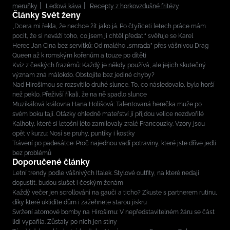
meruňky
Ledová káva
Recepty z horkovzdušné fritézy
Články Svět ženy
„Dcera mi řekla, že nechce žít jako já. Po čtyřiceti letech práce mám
pocit, že si neváží toho, co jsem jí chtěl předat,“ svěřuje se Karel
Herec Jan Cina bez servítků: Od malého „smrada” přes vášnivou Drag
Queen až k romským kořenům a touze po dítěti
Kvíz z českých frazémů: Každý je někdy používá, ale jejich skutečný
význam zná málokdo. Obstojíte bez jediné chyby?
Nad Hirošimou se rozsvítilo druhé slunce. To, co následovalo, bylo horší
než peklo. Přeživší říkali, že na ně spadlo slunce
Muzikálová královna Hana Holišová: Talentovaná herečka muže po
svém boku tají. Otázky ohledně mateřství jí přijdou velice nezdvořilé
Kalhoty, které si letošní léto zamilovaly zralé Francouzky. Vzory jsou
opět v kurzu: Nosí se pruhy, puntíky i kostky
Trávení po padesátce: Proč najednou vadí potraviny, které jste dříve jedli
bez problémů
Doporučené články
Letní trendy podle vášnivých Italek. Stylové outfity, na které nedají
dopustit, budou slušet i českým ženám
Každý večer jen scrollování na gauči a ticho? Zkuste s partnerem rutinu,
díky které uklidíte dům i zažehnete starou jiskru
Svržení atomové bomby na Hirošimu: V nepředstavitelném žáru se část
lidí vypařila. Zůstaly po nich jen stíny