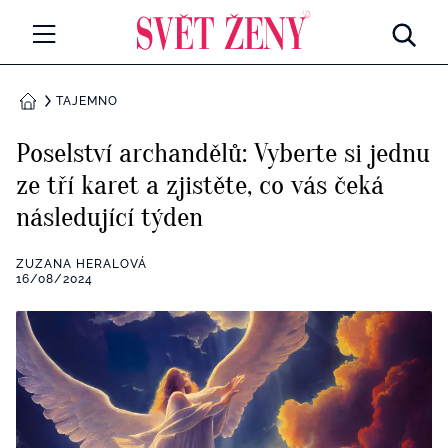
Svetzeny.cz
MÓDA A KRÁSA
TAJEMNO
DOMŮ
CELEBRITY
Poselství archandělů: Vyberte si jednu
Všechny kategorie
ze tří karet a zjistěte, co vás čeká
RETROHUBKY
následující týden
Rozhovory
PSYCHOLOGIE
ZUZANA HERALOVÁ
Všechny kategorie
16/08/2024
ZDRAVÍ
Seberozvoj
Všechny kategorie
ZÁBAVA
Životní styl
Všechny kategorie
BYDLENÍ
Testy a kvízy
Všechny kategorie