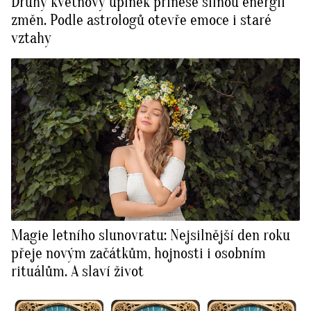
Druhý květnový úplněk přinese silnou energii
změn. Podle astrologů otevře emoce i staré
vztahy
Magie letního slunovratu: Nejsilnější den roku
přeje novým začátkům, hojnosti i osobním
rituálům. A slaví život