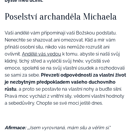
byste měli učinit.
Poselství archanděla Michaela
Vaši andělé vám připomínají vaši Božskou podstatu.
Nenechte se shazovat ani omezovat. Klid a mír vám
přináší osobní sílu, nikdo vás nemůže rozrušit ani
ovlivnit.
Andělé vás vedou
k tomu, abyste si našli svůj
klidný, tichý střed a vyléčili svůj hněv, vyčistili své
emoce, spolehli se na svůj vlastní úsudek a rozhodovali
se sami za sebe.
Převzetí odpovědnosti za vlastní život
je nezbytným předpokladem vašeho duchovního
růstu
, a proto se postavte na vlastní nohy a buďte silní.
Pravá moc vychází z vnitřní síly, vědomí vlastní hodnoty
a sebedůvěry. Chopte se své moci ještě dnes.
Afirmace:
„Jsem vyrovnaná, mám sílu a věřím si.“