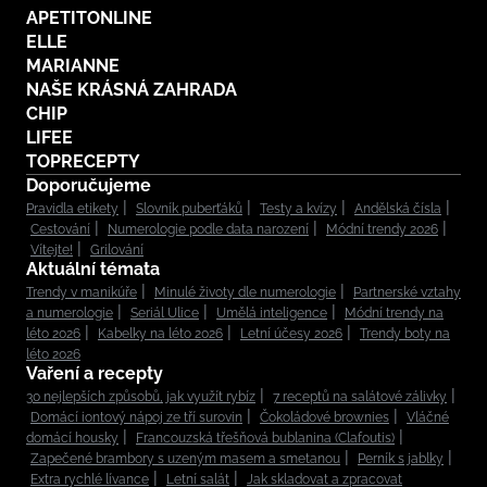
APETITONLINE
ELLE
MARIANNE
NAŠE KRÁSNÁ ZAHRADA
CHIP
LIFEE
TOPRECEPTY
Doporučujeme
Pravidla etikety
Slovník puberťáků
Testy a kvízy
Andělská čísla
Cestování
Numerologie podle data narození
Módní trendy 2026
Vítejte!
Grilování
Aktuální témata
Trendy v manikúře
Minulé životy dle numerologie
Partnerské vztahy
a numerologie
Seriál Ulice
Umělá inteligence
Módní trendy na
léto 2026
Kabelky na léto 2026
Letní účesy 2026
Trendy boty na
léto 2026
Vaření a recepty
30 nejlepších způsobů, jak využít rybíz
7 receptů na salátové zálivky
Domácí iontový nápoj ze tří surovin
Čokoládové brownies
Vláčné
domácí housky
Francouzská třešňová bublanina (Clafoutis)
Zapečené brambory s uzeným masem a smetanou
Perník s jablky
Extra rychlé lívance
Letní salát
Jak skladovat a zpracovat