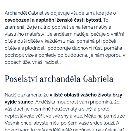
Archanděl Gabriel se objevuje všude tam, kde jde o
osvobození a naplnění ženské části bytosti
. To
znamená, že je nutno podívat se na
téma matky
a
vlastního mateřství. Je andělem naděje, pečuje o vnitřní
dítě a duši dítěte v každém z nás, pomáhá při početí
dítěte a s plodností, podporuje duchovní růst, pomáhá
pochopit vize a pohledy do budoucna, je nám oporou v
dobách tíže, vnáší radost...
Poselství archanděla Gabriela
Naděje znamená, že
v jisté oblasti vašeho života brzy
vyjde slunce
. Andělská moudrost vám připomíná, že
váš duch je nesmírně houževnatý a silný, a proto
nepřestávejte věřit ve své sny a vize. Mějte na paměti že
Vesmír chce, abyste měli, po čem vaše srdce touží. A
pokud vám to vaši andělé ještě nepřinesli, pak čekají, až