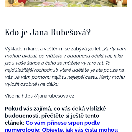
Kdo je Jana Rubešová?
Výkladem karet a věštěním se zabývá 30 let.
„Karty vám
mohou ukázat, co můžete v budoucnu očekávat, jaké
jsou vaše šance a čeho se můžete vyvarovat. To
nejdůležitější rozhodnutí, které uděláte, je ale pouze na
vás. Já vám pomohu najít tu nejlepší cestu. Karty mohu
vyložit osobně i na dálku.
Více na
https://janarubesova.cz
Pokud vás zajímá, co vás čeká v blízké
budoucnosti, přečtěte si ještě tento
článek:
Co vám přinese srpen podle
numerologie: Objevte, jak vás čísla mohou