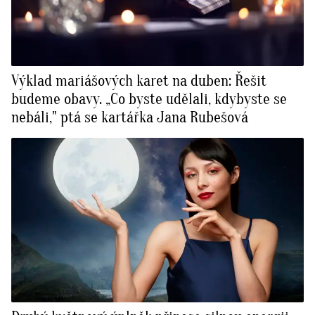
Výklad mariášových karet na duben: Řešit
budeme obavy. „Co byste udělali, kdybyste se
nebáli," ptá se kartářka Jana Rubešová