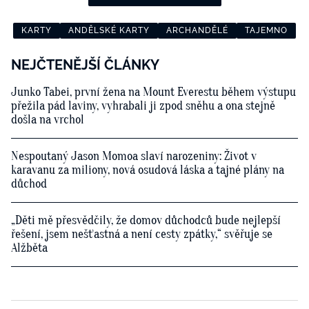
KARTY
ANDĚLSKÉ KARTY
ARCHANDĚLÉ
TAJEMNO
NEJČTENĚJŠÍ ČLÁNKY
Junko Tabei, první žena na Mount Everestu během výstupu
přežila pád laviny, vyhrabali ji zpod sněhu a ona stejně
došla na vrchol
Nespoutaný Jason Momoa slaví narozeniny: Život v
karavanu za miliony, nová osudová láska a tajné plány na
důchod
„Děti mě přesvědčily, že domov důchodců bude nejlepší
řešení, jsem nešťastná a není cesty zpátky,“ svěřuje se
Alžběta