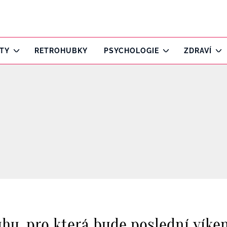
ITY
RETROHUBKY
PSYCHOLOGIE
ZDRAVÍ
hu, pro která bude poslední víke