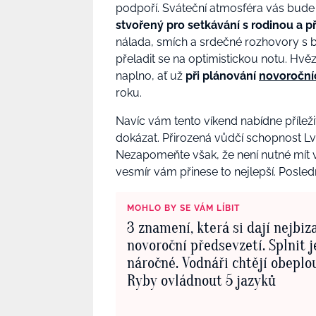
podpoří. Sváteční atmosféra vás bude 
stvořený pro setkávání s rodinou a př
nálada, smích a srdečné rozhovory s
přeladit se na optimistickou notu. Hvěz
naplno, ať už
při plánování
novoroční
roku.
Navíc vám tento víkend nabídne přílež
dokázat. Přirozená vůdčí schopnost Lvů
Nezapomeňte však, že není nutné mít vš
vesmír vám přinese to nejlepší. Posled
MOHLO BY SE VÁM LÍBIT
3 znamení, která si dají nejbiz
novoroční předsevzetí. Splnit 
náročné. Vodnáři chtějí obeplou
Ryby ovládnout 5 jazyků