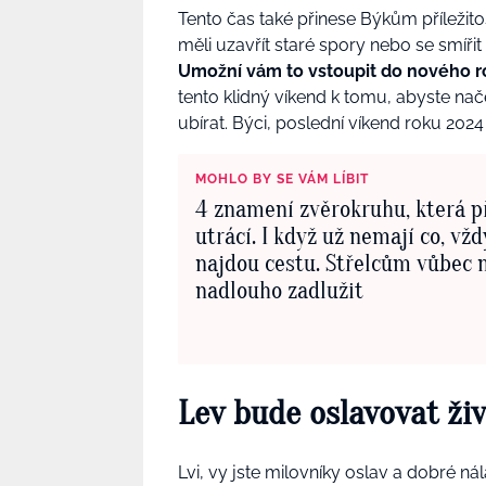
Tento čas také přinese Býkům příleži
měli uzavřít staré spory nebo se smířit
Umožní vám to vstoupit do nového ro
tento klidný víkend k tomu, abyste načer
ubírat. Býci, poslední víkend roku 202
MOHLO BY SE VÁM LÍBIT
4 znamení zvěrokruhu, která př
utrácí. I když už nemají co, vžd
najdou cestu. Střelcům vůbec 
nadlouho zadlužit
Lev bude oslavovat živ
Lvi, vy jste milovníky oslav a dobré n