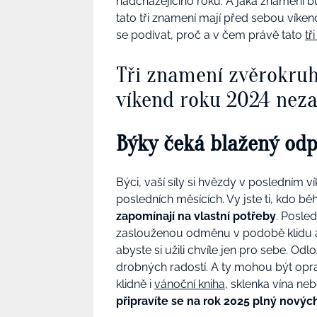
nadcházejícího roku. A jaká znamení b
tato tři znamení mají před sebou víke
se podívat, proč a v čem právě tato
tř
Tři znamení zvěrokruh
víkend roku 2024 nez
Býky čeká blažený odp
Býci, vaší síly si hvězdy v posledním v
posledních měsících. Vy jste ti, kdo bě
zapomínají na vlastní potřeby
. Posle
zaslouženou odměnu v podobě klidu a 
abyste si užili chvíle jen pro sebe. Od
drobných radostí. A ty mohou být opr
klidně i
vánoční kniha
, sklenka vína ne
připravíte se na rok 2025 plný novýc