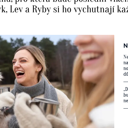
, Lev a Ryby si ho vychutnají k
N
Ne
na
no
d
„D
bu
ne