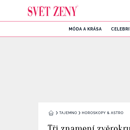
Svetzeny.cz
MÓDA A KRÁSA
CELEBR
TAJEMNO
HOROSKOPY & ASTRO
DOMŮ
Tři znamení zvěrokru