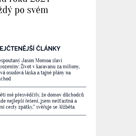
aždý po svém
EJČTENĚJŠÍ ČLÁNKY
spoutaný Jason Momoa slaví
rozeniny: Život v karavanu za miliony,
vá osudová láska a tajné plány na
ůchod
ěti mě přesvědčily, že domov důchodců
de nejlepší řešení, jsem nešťastná a
ní cesty zpátky,“ svěřuje se Alžběta