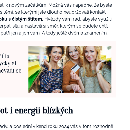
tosti k novým začátkům. Možná vás napadne, že byste
 s těmi, se kterými jste dlouho neudržovali kontakt.
ku s čistým štítem.
Hvězdy vám rad, abyste využili
pali sílu a nastavili si směr, kterým se budete chtít
4 patří jen a jen vám. A tedy ještě dvěma znamením.
íliš
ycky si
nevadí se
ot i energii blízkých
álady, a poslední víkend roku 2024 vás v tom rozhodně