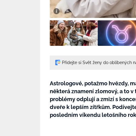
Přidejte si Svět ženy do oblíbených 
Astrologové, potažmo hvězdy, ma
některá znamení zlomový, a to v t
problémy odplují a zmizí s konce
dveře k lepším zítřkům. Podívejt
posledním víkendu letošního roku