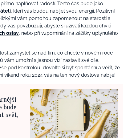
přímo naplňovat radostí. Tento čas bude jako
áteli
, kteří vás budou nabíjet svou energií. Pozitivní
 blízkými vám pomohou zapomenout na starosti a
dy vás povzbuzují, abyste si užívali každou chvíli
ch oslav
, nebo při vzpomínání na zážitky uplynulého
itost zamyslet se nad tím, co chcete v novém roce
 vám umožní s jasnou vizí nastavit své cíle.
e pod kontrolou, dovolte si být spontánní a věřit, že
ní víkend roku 2024 vás na ten nový doslova nabije!
arnější
je bude
t svět,