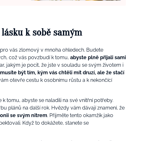
 lásku k sobě samým
e pro vás zlomový v mnoha ohledech. Budete
kých, což vás povzbudí k tomu,
abyste plně přijali sami
, jakým je pocit, že jste v souladu se svým životem i
musíte být tím, kým vás chtěli mít druzí, ale že stačí
ám otevře cestu k osobnímu růstu a k nekončící
 tomu, abyste se naladili na své vnitřní potřeby.
vorbu plánů na další rok. Hvězdy vám dávají znamení, že
monii se svým nitrem
. Přijměte tento okamžik jako
pektovali. Když to dokážete, stanete se