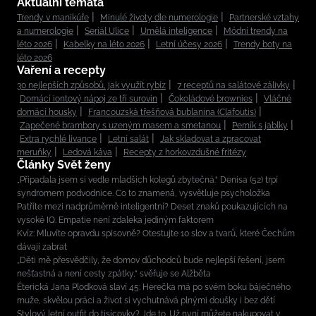
Aktuální témata
Trendy v manikúře
Minulé životy dle numerologie
Partnerské vztahy
a numerologie
Seriál Ulice
Umělá inteligence
Módní trendy na
léto 2026
Kabelky na léto 2026
Letní účesy 2026
Trendy boty na
léto 2026
Vaření a recepty
30 nejlepších způsobů, jak využít rybíz
7 receptů na salátové zálivky
Domácí iontový nápoj ze tří surovin
Čokoládové brownies
Vláčné
domácí housky
Francouzská třešňová bublanina (Clafoutis)
Zapečené brambory s uzeným masem a smetanou
Perník s jablky
Extra rychlé lívance
Letní salát
Jak skladovat a zpracovat
meruňky
Ledová káva
Recepty z horkovzdušné fritézy
Články Svět ženy
„Připadala jsem si vedle mladších kolegů zbytečná.“ Denisa (52) trpí
syndromem podvodnice. Co to znamená, vysvětluje psycholožka
Patříte mezi nadprůměrně inteligentní? Deset znaků poukazujících na
vysoké IQ. Empatie není zdaleka jediným faktorem
Kvíz: Mluvíte opravdu spisovně? Otestujte 10 slov a tvarů, které Čechům
dávají zabrat
„Děti mě přesvědčily, že domov důchodců bude nejlepší řešení, jsem
nešťastná a není cesty zpátky,“ svěřuje se Alžběta
Éterická Jana Plodková slaví 45: Herečka má po svém boku báječného
muže, skvělou práci a život si vychutnává plnými doušky i bez dětí
Stylový letní outfit do tisícovky? Jde to. Už nyní můžete nakupovat v