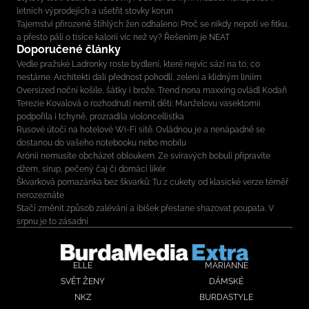
letních výprodejích a ušetřit stovky korun
Tajemství přirozeně štíhlých žen odhaleno: Proč se nikdy nepotí ve fitku,
a přesto pálí o tisíce kalorií víc než vy? Řešením je NEAT
Doporučené články
Vedle pražské Ladronky roste bydlení, které nejvíc sází na to, co
nestárne. Architekti dali přednost pohodlí, zeleni a klidným liniím
Oversized noční košile, šátky i brože. Trend nona maxxing ovládl Kodaň
Terezie Kovalová o rozhodnutí nemít děti: Manželovu vasektomii
podpořila i tchyně, prozradila violoncellistka
Rusové útočí na hotelové Wi-Fi sítě. Ovládnou je a nenápadně se
dostanou do vašeho notebooku nebo mobilu
Arónii nemusíte obcházet obloukem. Ze svíravých bobulí připravíte
džem, sirup, pečený čaj či domácí likér
Škvarková pomazánka bez škvarků: Tu z cukety od klasické verze téměř
nerozeznáte
Stačí změnit způsob zalévání a ibišek přestane shazovat poupata. V
srpnu je to zásadní
ELLE
MARIANNE
SVĚT ŽENY
DÁMSKÉ
NKZ
BURDASTYLE