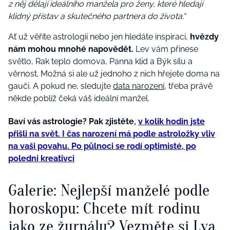
z něj dělají ideálního manžela pro ženy, které hledají
klidný přístav a skutečného partnera do života.“
Ať už věříte astrologii nebo jen hledáte inspiraci,
hvězdy
nám mohou mnohé napovědět.
Lev vám přinese
světlo, Rak teplo domova, Panna klid a Býk sílu a
věrnost. Možná si ale už jednoho z nich hřejete doma na
gauči. A pokud ne, sledujte
data narození
, třeba právě
někde poblíž čeká váš ideální manžel.
Baví vás astrologie? Pak zjistěte,
v kolik hodin jste
přišli na svět. I čas narození má podle astroložky vliv
na vaši povahu. Po půlnoci se rodí optimisté, po
poledni kreativci
Galerie: Nejlepší manželé podle
horoskopu: Chcete mít rodinu
jako ze žurnálu? Vezměte si Lva.