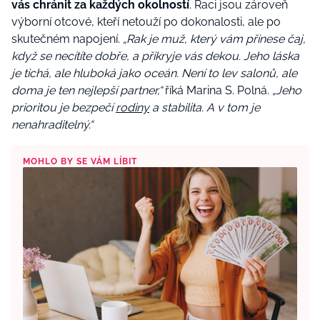
vás chránit za každých okolností
. Raci jsou zároveň
výborní otcové, kteří netouží po dokonalosti, ale po
skutečném napojení.
„Rak je muž, který vám přinese čaj,
když se necítíte dobře, a přikryje vás dekou. Jeho láska
je tichá, ale hluboká jako oceán. Není to lev salonů, ale
doma je ten nejlepší partner,“
říká Marina S. Polná.
„Jeho
prioritou je bezpečí
rodiny
a stabilita. A v tom je
nenahraditelný.“
MOHLO BY SE VÁM LÍBIT