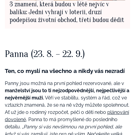
3 znamení, která budou v létě nejvíc v
balíku: Jedni vyhrají v loterii, druzí
podepíšou životní obchod, třetí budou dědit
Panna (23. 8. – 22. 9.)
Ten, co myslí na všechno a nikdy vás nezradí
Panny jsou možná na první pohled rezervované, ale v
manželství jsou to ti nejzodpovědnější, nejpečlivější a
nejvěrnější muži.
Věří ve stabilitu, systém a řád, což ve
vztazích znamená, že se na ně vždy můžete spolehnout.
Ať už jde o rodinný rozpočet, péči o děti nebo
plánování
dovolené
, Panna to má promyšlené do posledního
detailu.
„Panny si vás nevšimnou na první pohled, ale
když si vás zamilují, jste pro ně vším. Nečekejte velká