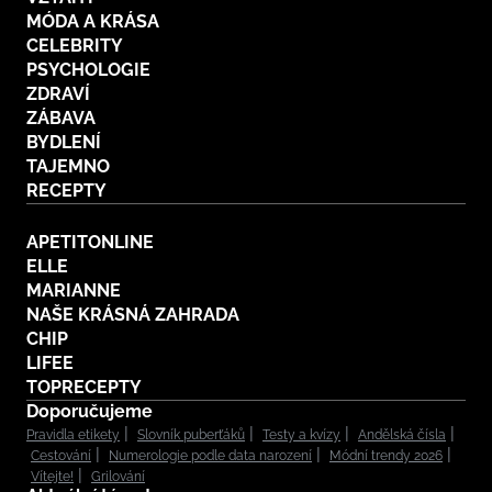
MÓDA A KRÁSA
CELEBRITY
PSYCHOLOGIE
ZDRAVÍ
ZÁBAVA
BYDLENÍ
TAJEMNO
RECEPTY
APETITONLINE
ELLE
MARIANNE
NAŠE KRÁSNÁ ZAHRADA
CHIP
LIFEE
TOPRECEPTY
Doporučujeme
Pravidla etikety
Slovník puberťáků
Testy a kvízy
Andělská čísla
Cestování
Numerologie podle data narození
Módní trendy 2026
Vítejte!
Grilování