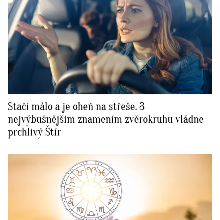
Stačí málo a je oheň na střeše. 3
nejvýbušnějším znamením zvěrokruhu vládne
prchlivý Štír