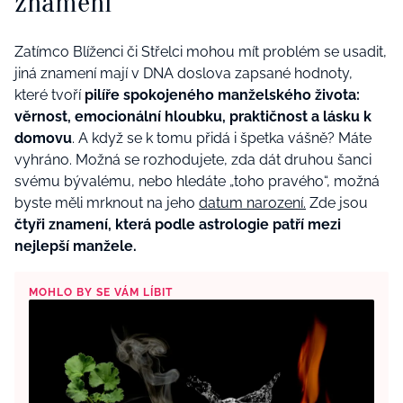
znamení
Zatímco Blíženci či Střelci mohou mít problém se usadit,
jiná znamení mají v DNA doslova zapsané hodnoty,
které tvoří
pilíře spokojeného manželského života:
věrnost, emocionální hloubku, praktičnost a lásku k
domovu
. A když se k tomu přidá i špetka vášně? Máte
vyhráno. Možná se rozhodujete, zda dát druhou šanci
svému bývalému, nebo hledáte „toho pravého“, možná
byste měli mrknout na jeho
datum narození.
Zde jsou
čtyři znamení, která podle astrologie patří mezi
nejlepší manžele.
MOHLO BY SE VÁM LÍBIT