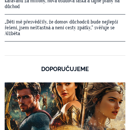
karavanu za miliony, nová osudová láska a tajné plány na
důchod
„Děti mě přesvědčily, že domov důchodců bude nejlepší
řešení, jsem nešťastná a není cesty zpátky,“ svěřuje se
Alžběta
DOPORUČUJEME