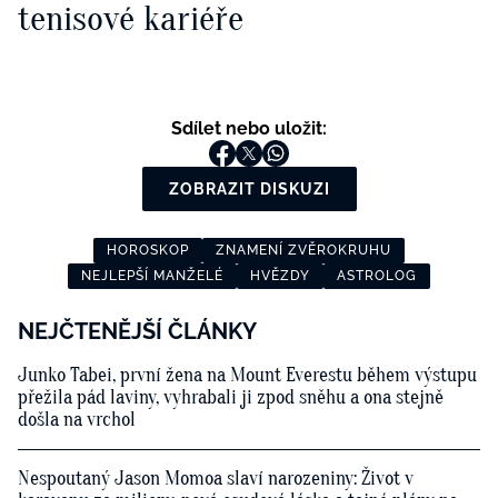
tenisové kariéře
Sdílet nebo uložit:
ZOBRAZIT DISKUZI
HOROSKOP
ZNAMENÍ ZVĚROKRUHU
NEJLEPŠÍ MANŽELÉ
HVĚZDY
ASTROLOG
NEJČTENĚJŠÍ ČLÁNKY
Junko Tabei, první žena na Mount Everestu během výstupu
přežila pád laviny, vyhrabali ji zpod sněhu a ona stejně
došla na vrchol
Nespoutaný Jason Momoa slaví narozeniny: Život v