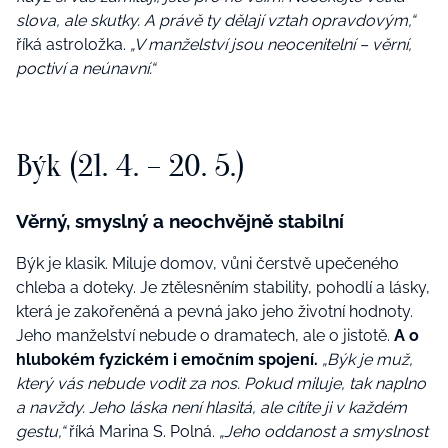
slova, ale skutky. A právě ty dělají vztah opravdovým,“
říká astroložka.
„V manželství jsou neocenitelní – věrní,
poctiví a neúnavní.“
Býk (21. 4. – 20. 5.)
Věrný, smyslný a neochvějně stabilní
Býk je klasik. Miluje domov, vůni čerstvě upečeného
chleba a doteky. Je ztělesněním stability, pohodlí a lásky,
která je zakořeněná a pevná jako jeho životní hodnoty.
Jeho manželství nebude o dramatech, ale o jistotě.
A o
hlubokém fyzickém i emočním spojení.
„Býk je muž,
který vás nebude vodit za nos. Pokud miluje, tak naplno
a navždy. Jeho láska není hlasitá, ale cítíte ji v každém
gestu,“
říká Marina S. Polná.
„Jeho oddanost a smyslnost