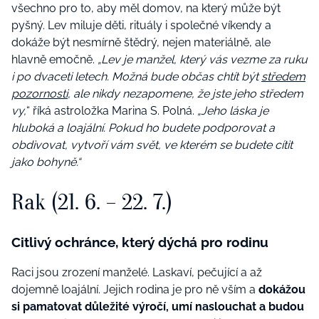
všechno pro to, aby měl domov, na který může být
pyšný. Lev miluje děti, rituály i společné víkendy a
dokáže být nesmírně štědrý, nejen materiálně, ale
hlavně emočně.
„Lev je manžel, který vás vezme za ruku
i po dvaceti letech. Možná bude občas chtít být
středem
pozornosti
, ale nikdy nezapomene, že jste jeho středem
vy,
“ říká astroložka Marina S. Polná.
„Jeho láska je
hluboká a loajální. Pokud ho budete podporovat a
obdivovat, vytvoří vám svět, ve kterém se budete cítit
jako bohyně.“
Rak (21. 6. – 22. 7.)
Citlivý ochránce, který dýchá pro rodinu
Raci jsou zrození manželé. Laskaví, pečující a až
dojemně loajální. Jejich rodina je pro ně vším a
dokážou
si pamatovat důležité výročí, umí naslouchat a budou