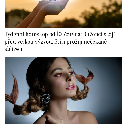
Týdenní horoskop od 10. června: Blíženci stojí
před velkou výzvou, Štíři prožijí nečekané
sblížení