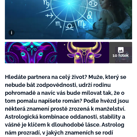
BurdaMedia
Tvoření
Extra
SVĚT ŽENY - 599 KČ
Rady a tipy
ROČNÍ PŘEDPLATNÉ SVĚT ŽENY +
SADA PRODUKTŮ MANA (10 ks)
10 fotek
Hledáte partnera na celý život? Muže, který se
nebude bát zodpovědnosti, udrží rodinu
pohromadě a navíc vás bude milovat tak, že o
tom pomalu napíšete román? Podle hvězd jsou
některá znamení prostě zrozená k manželství.
Astrologická kombinace oddanosti, stability a
vášně je klíčem k dlouhodobé lásce. Astrolog
nám prozradí, v jakých znameních se rodí