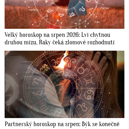
Velký horoskop na srpen 2026: Lvi chytnou
druhou mízu, Raky čeká zlomové rozhodnutí
Partnerský horoskop na srpen: Býk se konečně