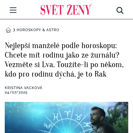
Svetzeny.cz
MÓDA A KRÁSA
HOROSKOPY & ASTRO
DOMŮ
CELEBRITY
Nejlepší manželé podle horoskopu:
Všechny kategorie
Chcete mít rodinu jako ze žurnálu?
RETROHUBKY
Vezměte si Lva. Toužíte-li po někom,
Rozhovory
PSYCHOLOGIE
kdo pro rodinu dýchá, je to Rak
Všechny kategorie
ZDRAVÍ
KRISTINA VACKOVÁ
04/07/2025
Seberozvoj
Všechny kategorie
ZÁBAVA
Životní styl
Všechny kategorie
BYDLENÍ
Testy a kvízy
Všechny kategorie