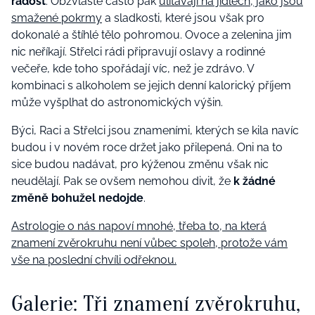
radost
. Obzvláště často pak
ulítávají na jídlech, jako jsou
smažené pokrmy
a sladkosti, které jsou však pro
dokonalé a štíhlé tělo pohromou. Ovoce a zelenina jim
nic neříkají. Střelci rádi připravují oslavy a rodinné
večeře, kde toho spořádají víc, než je zdrávo. V
kombinaci s alkoholem se jejich denní kalorický příjem
může vyšplhat do astronomických výšin.
Býci, Raci a Střelci jsou znameními, kterých se kila navíc
budou i v novém roce držet jako přilepená. Oni na to
sice budou nadávat, pro kýženou změnu však nic
neudělají. Pak se ovšem nemohou divit, že
k žádné
změně bohužel nedojde
.
Astrologie o nás napoví mnohé, třeba to, na která
znamení zvěrokruhu není vůbec spoleh, protože vám
vše na poslední chvíli odřeknou.
Galerie: Tři znamení zvěrokruhu,