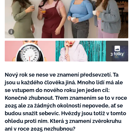
BurdaMedia
Tvoření
Extra
SVĚT ŽENY - 599 KČ
Rady a tipy
ROČNÍ PŘEDPLATNÉ SVĚT ŽENY +
SADA PRODUKTŮ MANA (10 ks)
3 fotky
Nový rok se nese ve znamení předsevzetí. Ta
jsou u každého člověka jiná. Mnoho lidí má ale
se vstupem do nového roku jen jeden cíl:
Konečně zhubnout. Třem znamením se to v roce
2025 ale za žádných okolností nepovede, ať se
budou snažit sebevíc. Hvězdy jsou totiž v tomto
ohledu proti nim. Která 3 znamení zvěrokruhu
ani v roce 2025 nezhubnou?