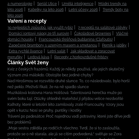
a numerologie
Seriál Ulice
Umělá inteligence
Módní trendy na
léto 2026
Kabelky na léto 2026
Letní účesy 2026
Trendy boty na
léto 2026
Vaření a recepty
30 nejlepších způsobů, jak využít rybíz
7 receptů na salátové zálivky
Domácí iontový nápoj ze tří surovin
Čokoládové brownies
Vláčné
domácí housky
Francouzská třešňová bublanina (Clafoutis)
Zapečené brambory s uzeným masem a smetanou
Perník s jablky
Extra rychlé lívance
Letní salát
Jak skladovat a zpracovat
meruňky
Ledová káva
Recepty z horkovzdušné fritézy
Články Svět ženy
Kvíz z českých frazémů: Každý je někdy používá, ale jejich skutečný
význam zná málokdo. Obstojíte bez jediné chyby?
Nad Hirošimou se rozsvítilo druhé slunce. To, co následovalo, bylo horší
než peklo. Přeživší říkali, že na ně spadlo slunce
Muzikálová královna Hana Holišová: Talentovaná herečka muže po
svém boku tají. Otázky ohledně mateřství jí přijdou velice nezdvořilé
Kalhoty, které si letošní léto zamilovaly zralé Francouzky. Vzory jsou
opět v kurzu: Nosí se pruhy, puntíky i kostky
Trávení po padesátce: Proč najednou vadí potraviny, které jste dříve jedli
bez problémů
„Moje sestra zdědila po rodičích všechno. Tvrdí, že si to zasloužila,
protože se o ně starala, ale já se cítím podvedená,“ svěřuje se Zora