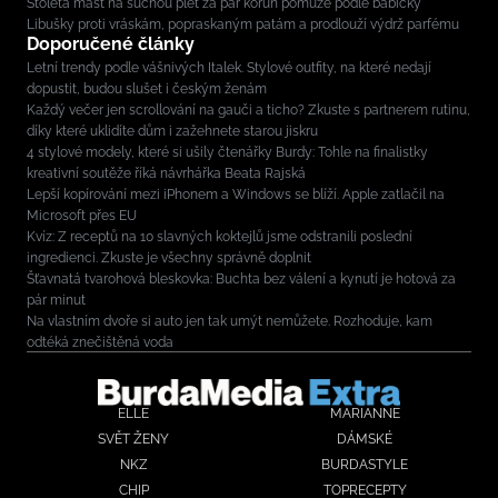
Stoletá mast na suchou pleť za pár korun pomůže podle babičky
Libušky proti vráskám, popraskaným patám a prodlouží výdrž parfému
Doporučené články
Letní trendy podle vášnivých Italek. Stylové outfity, na které nedají
dopustit, budou slušet i českým ženám
Každý večer jen scrollování na gauči a ticho? Zkuste s partnerem rutinu,
díky které uklidíte dům i zažehnete starou jiskru
4 stylové modely, které si ušily čtenářky Burdy: Tohle na finalistky
kreativní soutěže říká návrhářka Beata Rajská
Lepší kopírování mezi iPhonem a Windows se blíží. Apple zatlačil na
Microsoft přes EU
Kvíz: Z receptů na 10 slavných koktejlů jsme odstranili poslední
ingredienci. Zkuste je všechny správně doplnit
Šťavnatá tvarohová bleskovka: Buchta bez válení a kynutí je hotová za
pár minut
Na vlastním dvoře si auto jen tak umýt nemůžete. Rozhoduje, kam
odtéká znečištěná voda
ELLE
MARIANNE
SVĚT ŽENY
DÁMSKÉ
NKZ
BURDASTYLE
CHIP
TOPRECEPTY