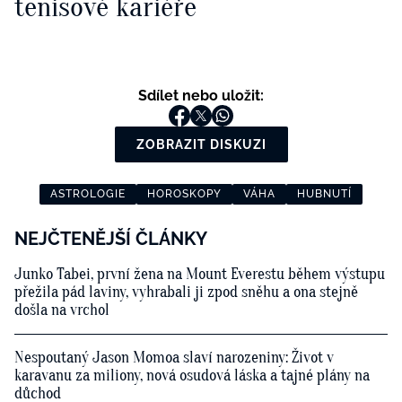
tenisové kariéře
Sdílet nebo uložit:
ZOBRAZIT DISKUZI
ASTROLOGIE
HOROSKOPY
VÁHA
HUBNUTÍ
NEJČTENĚJŠÍ ČLÁNKY
Junko Tabei, první žena na Mount Everestu během výstupu
přežila pád laviny, vyhrabali ji zpod sněhu a ona stejně
došla na vrchol
Nespoutaný Jason Momoa slaví narozeniny: Život v
karavanu za miliony, nová osudová láska a tajné plány na
důchod