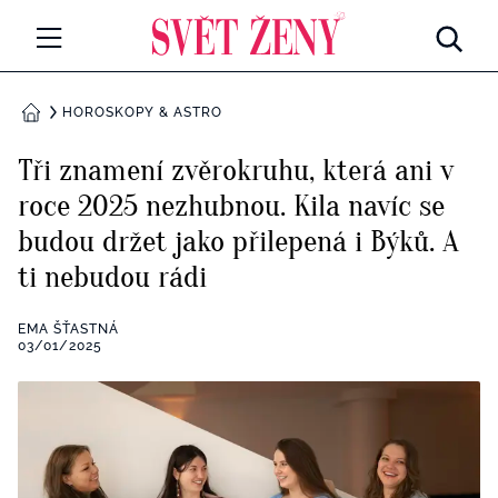
Svetzeny.cz
MÓDA A KRÁSA
HOROSKOPY & ASTRO
DOMŮ
CELEBRITY
Tři znamení zvěrokruhu, která ani v
Všechny kategorie
roce 2025 nezhubnou. Kila navíc se
RETROHUBKY
budou držet jako přilepená i Býků. A
Rozhovory
PSYCHOLOGIE
ti nebudou rádi
Všechny kategorie
ZDRAVÍ
EMA ŠŤASTNÁ
03/01/2025
Seberozvoj
Všechny kategorie
ZÁBAVA
Životní styl
Všechny kategorie
BYDLENÍ
Testy a kvízy
Všechny kategorie