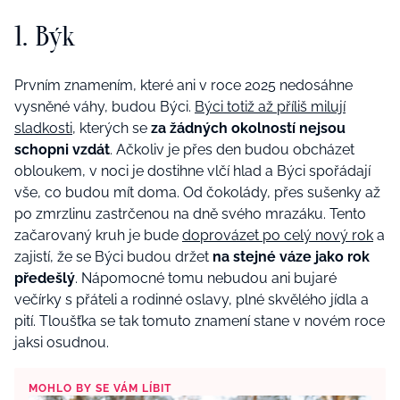
1. Býk
Prvním znamením, které ani v roce 2025 nedosáhne
vysněné váhy, budou Býci.
Býci totiž až příliš milují
sladkosti
, kterých se
za žádných okolností nejsou
schopni vzdát
. Ačkoliv je přes den budou obcházet
obloukem, v noci je dostihne vlčí hlad a Býci spořádají
vše, co budou mít doma. Od čokolády, přes sušenky až
po zmrzlinu zastrčenou na dně svého mrazáku. Tento
začarovaný kruh je bude
doprovázet po celý nový rok
a
zajistí, že se Býci budou držet
na stejné váze jako rok
předešlý
. Nápomocné tomu nebudou ani bujaré
večírky s přáteli a rodinné oslavy, plné skvělého jídla a
pití. Tloušťka se tak tomuto znamení stane v novém roce
jaksi osudnou.
MOHLO BY SE VÁM LÍBIT