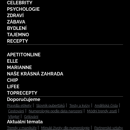
CELEBRITY
PSYCHOLOGIE
ZDRAVÍ
ZÁBAVA
BYDLENÍ
TAJEMNO
RECEPTY
APETITONLINE
ELLE
MARIANNE
NAŠE KRÁSNÁ ZAHRADA
CHIP
LIFEE
TOPRECEPTY
Doporučujeme
Pravidla etikety
Slovník puberťáků
Testy a kvízy
Andělská čísla
Cestování
Numerologie podle data narození
Módní trendy 2026
Vítejte!
Grilování
Aktuální témata
Trendy v manikúře
Minulé životy dle numerologie
Partnerské vztahy