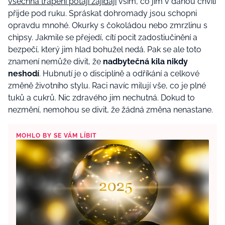
všechna trápení potají zajídají
vším, co jim v danou chvíli
přijde pod ruku. Spráskat dohromady jsou schopni
opravdu mnohé. Okurky s čokoládou nebo zmrzlinu s
chipsy. Jakmile se přejedí, cítí pocit zadostiučinění a
bezpečí, který jim hlad bohužel nedá. Pak se ale toto
znamení nemůže divit, že
nadbytečná kila nikdy
neshodí
. Hubnutí je o disciplíně a odříkání a celkové
změně životního stylu. Raci navíc milují vše, co je plné
tuků a cukrů. Nic zdravého jim nechutná. Dokud to
nezmění, nemohou se divit, že žádná změna nenastane.
MOHLO BY SE VÁM LÍBIT