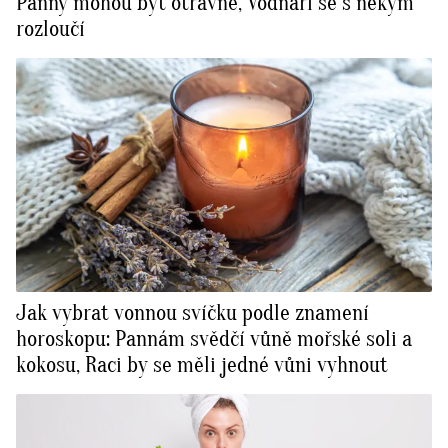
Panny mohou být otravné, Vodnáři se s někým
rozloučí
Jak vybrat vonnou svíčku podle znamení
horoskopu: Pannám svědčí vůně mořské soli a
kokosu, Raci by se měli jedné vůni vyhnout