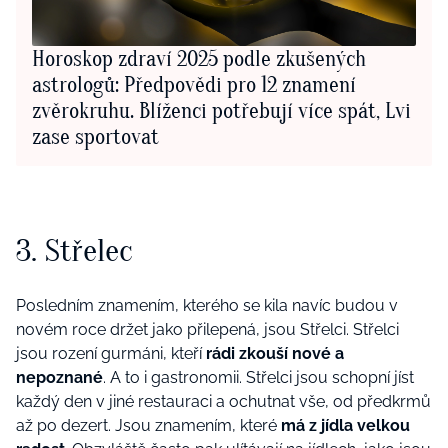
Horoskop zdraví 2025 podle zkušených
astrologů: Předpovědi pro 12 znamení
zvěrokruhu. Blíženci potřebují více spát, Lvi
zase sportovat
3. Střelec
Posledním znamením, kterého se kila navíc budou v
novém roce držet jako přilepená, jsou Střelci. Střelci
jsou rození gurmáni, kteří
rádi zkouší nové a
nepoznané
. A to i gastronomii. Střelci jsou schopní jíst
každý den v jiné restauraci a ochutnat vše, od předkrmů
až po dezert. Jsou znamením, které
má z jídla velkou