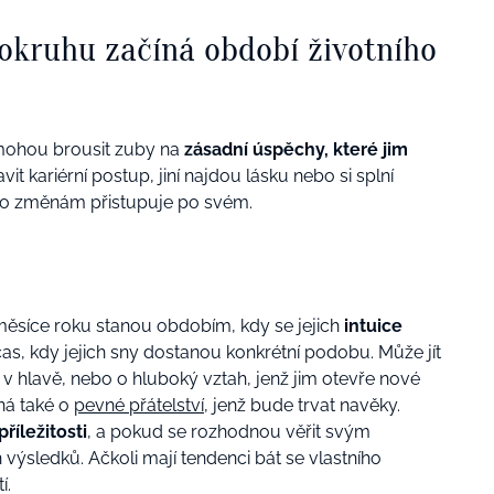
okruhu začíná období životního
 mohou brousit zuby na
zásadní úspěchy, které jim
it kariérní postup, jiní najdou lásku nebo si splní
to změnám přistupuje po svém.
i měsíce roku stanou obdobím, kdy se jejich
intuice
čas, kdy jejich sny dostanou konkrétní podobu. Může jít
y v hlavě, nebo o hluboký vztah, jenž jim otevře nové
ná také o
pevné přátelství
, jenž bude trvat navěky.
říležitosti
, a pokud se rozhodnou věřit svým
ýsledků. Ačkoli mají tendenci bát se vlastního
í.