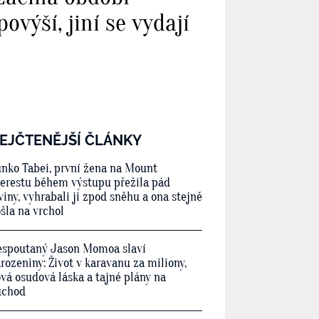
výší, jiní se vydají
EJČTENĚJŠÍ ČLÁNKY
nko Tabei, první žena na Mount
erestu během výstupu přežila pád
viny, vyhrabali ji zpod sněhu a ona stejně
šla na vrchol
spoutaný Jason Momoa slaví
rozeniny: Život v karavanu za miliony,
vá osudová láska a tajné plány na
ůchod