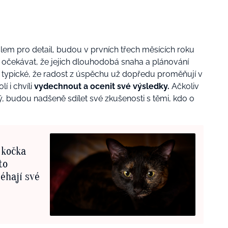
em pro detail, budou v prvních třech měsících roku
čekávat, že jejich dlouhodobá snaha a plánování
 typické, že radost z úspěchu už dopředu proměňují v
í i chvíli
vydechnout a ocenit své výsledky.
Ačkoliv
ý, budou nadšeně sdílet své zkušenosti s těmi, kdo o
 kočka
to
éhají své