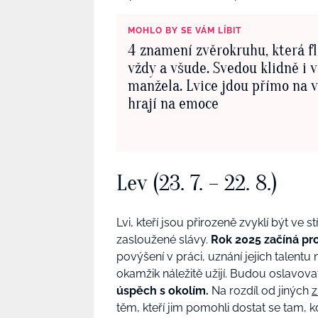
MOHLO BY SE VÁM LÍBIT
4 znamení zvěrokruhu, která fl
vždy a všude. Svedou klidně i 
manžela. Lvice jdou přímo na v
hrají na emoce
Lev (23. 7. – 22. 8.)
Lvi, kteří jsou přirozeně zvyklí být ve
zasloužené slávy.
Rok 2025 začíná pro
povýšení v práci, uznání jejich talent
okamžik náležitě užijí. Budou oslavovat
úspěch s okolím.
Na rozdíl od jiných
z
těm, kteří jim pomohli dostat se tam, k