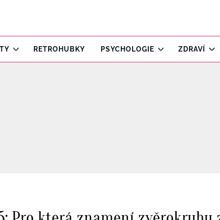
ITY
RETROHUBKY
PSYCHOLOGIE
ZDRAVÍ
5: Pro která znamení zvěrokruhu 