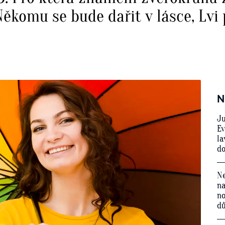
komu se bude dařit v lásce, Lvi po
N
Ju
Ev
la
do
Ne
na
no
d