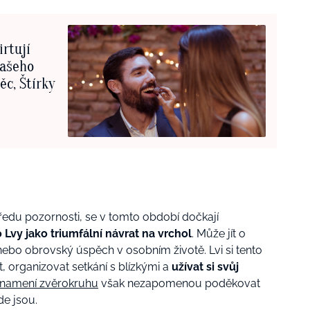
irtují
vašeho
ěc, Štírky
 středu pozornosti, se v tomto období dočkají
 Lvy jako triumfální návrat na vrchol
. Může jít o
u nebo obrovský úspěch v osobním životě. Lvi si tento
, organizovat setkání s blízkými a
užívat si svůj
namení zvěrokruhu
však nezapomenou poděkovat
de jsou.