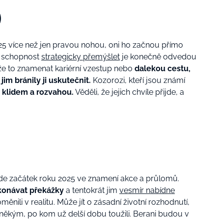
)
25 více než jen pravou nohou, oni ho začnou přímo
 a schopnost
strategicky přemýšlet
je konečně odvedou
ůže to znamenat kariérní vzestup nebo
dalekou cestu,
jim bránily ji uskutečnit.
Kozorozi, kteří jsou známí
 klidem a rozvahou.
Věděli, že jejich chvíle přijde, a
de začátek roku 2025 ve znamení akce a průlomů.
konávat překážky
a tentokrát jim
vesmír nabídne
nili v realitu. Může jít o zásadní životní rozhodnutí,
 někým, po kom už delší dobu toužili. Berani budou v