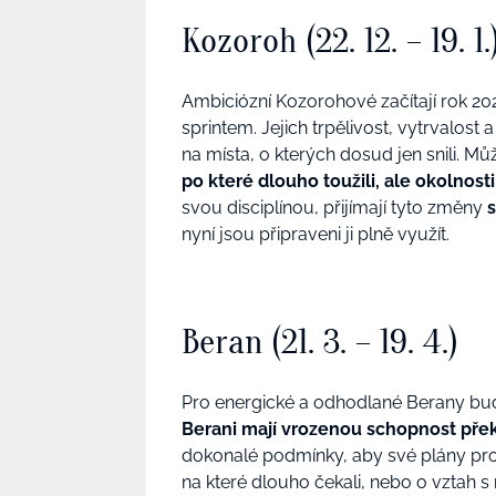
Kozoroh (22. 12. – 19. 1.
Ambiciózní Kozorohové začítají rok 20
sprintem. Jejich trpělivost, vytrvalost
na místa, o kterých dosud jen snili. M
po které dlouho toužili, ale okolnosti 
svou disciplínou, přijímají tyto změny
s
nyní jsou připraveni ji plně využít.
Beran (21. 3. – 19. 4.)
Pro energické a odhodlané Berany bu
Berani mají vrozenou schopnost pře
dokonalé podmínky, aby své plány promě
na které dlouho čekali, nebo o vztah s