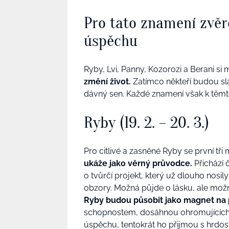
Pro tato znamení zvěr
úspěchu
Ryby, Lvi, Panny, Kozorozi a Berani si
změní život.
Zatímco někteří budou slav
dávný sen. Každé znamení však k těm
Ryby (19. 2. – 20. 3.)
Pro citlivé a zasněné Ryby se první tř
ukáže jako věrný průvodce.
Přichází 
o tvůrčí projekt, který už dlouho nosil
obzory. Možná půjde o lásku, ale mož
Ryby budou působit jako magnet na p
schopnostem, dosáhnou ohromujících v
úspěchu, tentokrát ho přijmou s hrdost