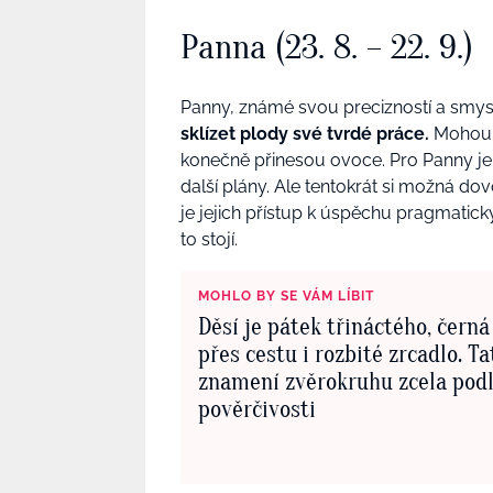
Panna (23. 8. – 22. 9.)
Panny, známé svou precizností a smysl
sklízet plody své tvrdé práce.
Mohou o
konečně přinesou ovoce. Pro Panny je
další plány. Ale tentokrát si možná dovol
je jejich přístup k úspěchu pragmatick
to stojí.
MOHLO BY SE VÁM LÍBIT
Děsí je pátek třináctého, černá
přes cestu i rozbité zrcadlo. Ta
znamení zvěrokruhu zcela podl
pověrčivosti