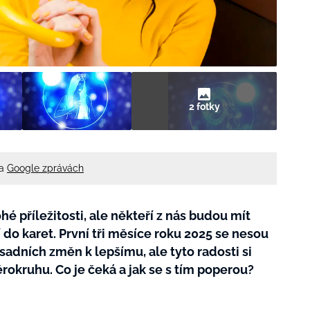
2 fotky
na
Google zprávách
é příležitosti, ale někteří z nás budou mít
í do karet. První tři měsíce roku 2025 se nesou
sadních změn k lepšímu, ale tyto radosti si
rokruhu. Co je čeká a jak se s tím poperou?