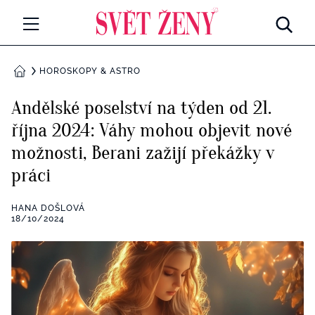
Svetzeny.cz
MÓDA A KRÁSA
HOROSKOPY & ASTRO
DOMŮ
CELEBRITY
Andělské poselství na týden od 21.
Všechny kategorie
října 2024: Váhy mohou objevit nové
RETROHUBKY
možnosti, Berani zažijí překážky v
Rozhovory
PSYCHOLOGIE
práci
Všechny kategorie
ZDRAVÍ
HANA DOŠLOVÁ
18/10/2024
Seberozvoj
Všechny kategorie
ZÁBAVA
Životní styl
Všechny kategorie
BYDLENÍ
Testy a kvízy
Všechny kategorie