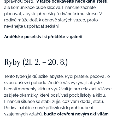
správnou cestu.
V lásce očekávejte nečekané štěstí
,
ale komunikace bude klíčová. Finančně začněte
plánovat, abyste předešli předvánočnímu stresu. V
rodině může dojít k obnově starých vazeb, proto
neváhejte uspořádat setkání.
Andělské poselství si přečtěte v galerii
Ryby (21. 2. – 20. 3.)
Tento týden je důležité, abyste, Rybí přátelé, pečovali o
svou duševní pohodu. Andělé vás vyzývají, abyste
hledali momenty klidu a využívali je pro relaxaci. V lásce
zažijete okamžiky, které posílí váš pocit jistoty a klidu.
Finanční situace se stabilizuje, což vám dodá jistotu.
Rodina nabídne nové příležitosti k prohloubení
vzájemných vztahů,
buďte otevření novým aktivitám
.