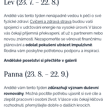
Lev (23. 7. – 22. 8.)
Andělé vás tento týden nenápadně vedou k péči o své
fyzické zdraví.
Cvičení a zdravá strava
budou vaši
spojenci v udržování energie na vysoké úrovni. V lásce
vás čekají příjemná překvapení, ať už s partnerem nebo
novou známostí. Nezapomeňte se věnovat finančnímu
plánování a
odolat pokušení utrácet impulzivně
.
Rodina vám poskytne potřebnou podporu a inspiraci.
Andělské poselství si přečtěte v galerii
Panna (23. 8. – 22. 9.)
Andělé vám tento týden
zdůrazňují význam duševní
rovnováhy
. Možná pocítíte potřebu ujasnit si své cíle a
zlepšit pracovní i osobní život. V lásce vás čekají klíčová
rozhodnutí, přemýšlejte dobře o dalších krocích.