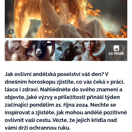
BurdaMedia
Tvoření
Extra
SVĚT ŽENY - 599 KČ
Rady a tipy
ROČNÍ PŘEDPLATNÉ SVĚT ŽENY +
SADA PRODUKTŮ MANA (10 ks)
10 fotek
Jak ovlivní andělská poselství váš den? V
dnešním horoskopu zjistíte, co vás čeká v práci,
lásce i zdraví. Nahlédněte do svého znamení a
objevte, jaké výzvy a příležitosti přináší týden
začínající pondělím 21. října 2024. Nechte se
inspirovat a zjistěte, jak mohou andělé pozitivně
ovlivnit vaši cestu. Vězte, že jejich křídla nad
vámi drží ochrannou ruku.