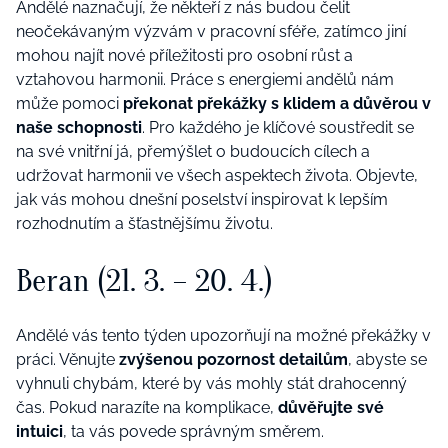
Andělé naznačují, že někteří z nás budou čelit
neočekávaným výzvám v pracovní sféře, zatímco jiní
mohou najít nové příležitosti pro osobní růst a
vztahovou harmonii. Práce s energiemi andělů nám
může pomoci
překonat překážky s klidem a důvěrou v
naše schopnosti
. Pro každého je klíčové soustředit se
na své vnitřní já, přemýšlet o budoucích cílech a
udržovat harmonii ve všech aspektech života. Objevte,
jak vás mohou dnešní poselství inspirovat k lepším
rozhodnutím a šťastnějšímu životu.
Beran (21. 3. – 20. 4.)
Andělé vás tento týden upozorňují na možné překážky v
práci. Věnujte
zvýšenou pozornost detailům
, abyste se
vyhnuli chybám, které by vás mohly stát drahocenný
čas. Pokud narazíte na komplikace,
důvěřujte své
intuici
, ta vás povede správným směrem.