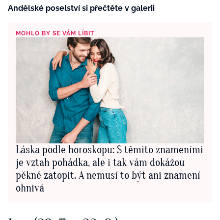
Andělské poselství si přečtěte v galerii
MOHLO BY SE VÁM LÍBIT
Láska podle horoskopu: S těmito znameními
je vztah pohádka, ale i tak vám dokážou
pěkně zatopit. A nemusí to být ani znamení
ohnivá