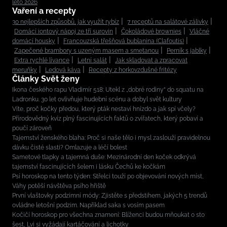
léto 2026
Vaření a recepty
30 nejlepších způsobů, jak využít rybíz
7 receptů na salátové zálivky
Domácí iontový nápoj ze tří surovin
Čokoládové brownies
Vláčné
domácí housky
Francouzská třešňová bublanina (Clafoutis)
Zapečené brambory s uzeným masem a smetanou
Perník s jablky
Extra rychlé lívance
Letní salát
Jak skladovat a zpracovat
meruňky
Ledová káva
Recepty z horkovzdušné fritézy
Články Svět ženy
Ikona českého rapu Vladimír 518: Utekl z „dobré rodiny“ do squatu na
Ladronku. 30 let ovlivňuje hudební scénu a dobyl svět kultury
Víte, proč kočky předou, který pták nestaví hnízdo a jak spí včely?
Přírodovědný kvíz plný fascinujících faktů o zvířatech, který pobaví a
poučí zároveň
Tajemství ženského blaha: Proč si naše tělo i mysl zaslouží pravidelnou
dávku čisté slasti? Omlazuje a léčí bolest
Sametové tlapky a tajemná duše: Mezinárodní den koček odkrývá
tajemství fascinujících šelem i lásku Čechů ke kočkám
Psí horoskop na tento týden: Střelci touží po objevování nových míst,
Váhy potěší návštěva psího hřiště
První vlaštovky podzimní módy: Zjistěte s předstihem, jakých 5 trendů
ovládne letošní podzim. Například saka s vosím pasem
Kočičí horoskop pro všechna znamení: Blíženci budou mňoukat o sto
šest, Lvi si vyžádají kartáčování a lichotky