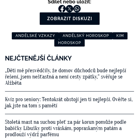
Sdílet nebo uložit:
ZOBRAZIT DISKUZI
ANDĚLSKÉ VZKAZY
ANDĚLSKÝ HOROSKOP
KIM
HOROSKOP
NEJČTENĚJŠÍ ČLÁNKY
„Děti mě přesvědčily, že domov důchodců bude nejlepší
řešení, jsem nešťastná a není cesty zpátky,“ svěřuje se
Alžběta
Kvíz pro seniory: Tentokrát obstojí jen ti nejlepší. Ověřte si,
jak jste na tom s pamětí
Stoletá mast na suchou pleť za pár korun pomůže podle
babičky Libušky proti vráskám, popraskaným patám a
prodlouží výdrž parfému