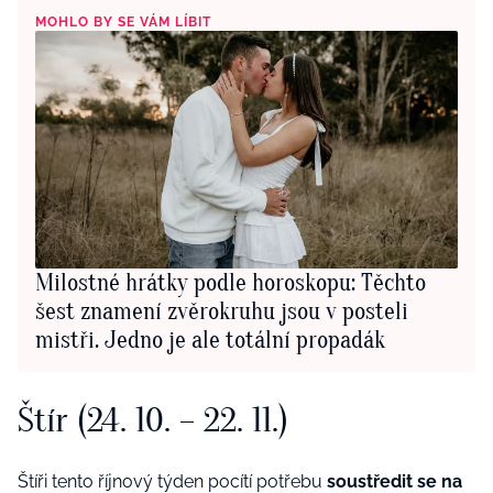
MOHLO BY SE VÁM LÍBIT
Milostné hrátky podle horoskopu: Těchto
šest znamení zvěrokruhu jsou v posteli
mistři. Jedno je ale totální propadák
Štír (24. 10. – 22. 11.)
Štíři tento říjnový týden pocítí potřebu
soustředit se na