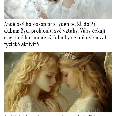
Andělský horoskop pro týden od 21. do 27.
dubna: Býci prohloubí své vztahy, Váhy čekají
dny plné harmonie, Střelci by se měli věnovat
fyzické aktivitě