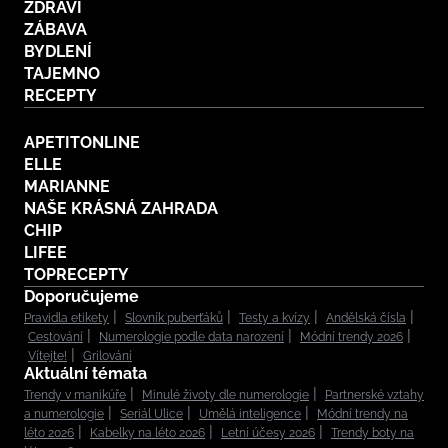
ZDRAVÍ
ZÁBAVA
BYDLENÍ
TAJEMNO
RECEPTY
APETITONLINE
ELLE
MARIANNE
NAŠE KRÁSNÁ ZAHRADA
CHIP
LIFEE
TOPRECEPTY
Doporučujeme
Pravidla etikety
Slovník puberťáků
Testy a kvízy
Andělská čísla
Cestování
Numerologie podle data narození
Módní trendy 2026
Vítejte!
Grilování
Aktuální témata
Trendy v manikúře
Minulé životy dle numerologie
Partnerské vztahy
a numerologie
Seriál Ulice
Umělá inteligence
Módní trendy na
léto 2026
Kabelky na léto 2026
Letní účesy 2026
Trendy boty na