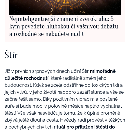
Nejinteligentnější znamení zvěrokruhu: S
kým povedete hlubokou či vášnivou debatu
a rozhodně se nebudete nudit
Štír
Již v prvních srpnových dnech učiní Štír
mimořádně
důležité rozhodnutí
, které radikálně změní jeho
budoucnost. Když se zcela odstřihne od toxických lidí a
jejich vlivů, v jeho životě nadobro zazáří slunce a vše se
začne řešit samo. Díky pozitivním vibracím a posílené
auře si bude moci v polovině měsíce naplno vychutnat
štěstí. Vše však nasvědčuje tomu, že k úplné proměně
zbývá ještě dlouhá cesta. Hvězdy radí provést v těžkých
a pochybných chvílích
rituál pro přitažení štěstí do