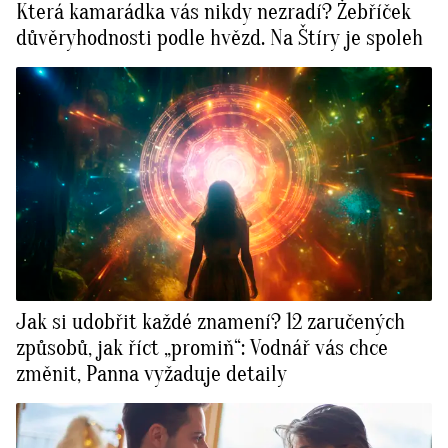
Která kamarádka vás nikdy nezradí? Žebříček
důvěryhodnosti podle hvězd. Na Štíry je spoleh
Jak si udobřit každé znamení? 12 zaručených
způsobů, jak říct „promiň“: Vodnář vás chce
změnit, Panna vyžaduje detaily