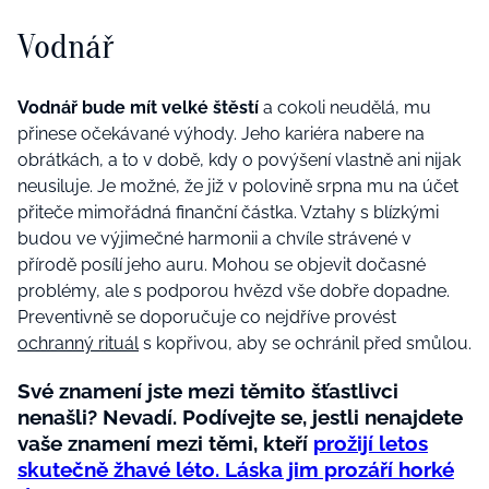
Vodnář
Vodnář bude mít velké štěstí
a cokoli neudělá, mu
přinese očekávané výhody. Jeho kariéra nabere na
obrátkách, a to v době, kdy o povýšení vlastně ani nijak
neusiluje. Je možné, že již v polovině srpna mu na účet
přiteče mimořádná finanční částka. Vztahy s blízkými
budou ve výjimečné harmonii a chvíle strávené v
přírodě posílí jeho auru. Mohou se objevit dočasné
problémy, ale s podporou hvězd vše dobře dopadne.
Preventivně se doporučuje co nejdříve provést
ochranný rituál
s kopřivou, aby se ochránil před smůlou.
Své znamení jste mezi těmito šťastlivci
nenašli? Nevadí. Podívejte se, jestli nenajdete
vaše znamení mezi těmi, kteří
prožijí letos
skutečně žhavé léto. Láska jim prozáří horké