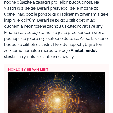
hodně důležité a zásadní pro jejich budoucnost. Na
vlastní kůži se tak Berani přesvědčí, že je možné žít
úplně jinak, což je povzbudí k radikálním změnám a také
inspiruje k činům. Berani se budou cítit opět mladí
duchem a neohroženě začnou uskutečňovat své sny.
Mnohé nasvědčuje tomu, že ještě před koncem srpna
pochopí, co je pro něj skutečně důležité. Až se tak stane,
budou se cítit plně šťastní
. Hvězdy nepochybují o tom,
že k tomu nemalou měrou přispěje
Amitel, anděl
štěstí
, který dokáže skutečné zázraky.
MOHLO BY SE VÁM LÍBIT