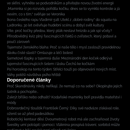
ve skříni, vyhněte se podvodníkům a přivítejte novou životní energii
„Maminka si po rozvodu pořídila kočku, dnes se to vymklo kontrole a já
nevím, co s tím,“ svěřuje se Veronika
Ikona českého rapu Vladimír 518: Utekl z „dobré rodiny“ do squatu na
Ladronku. 30 let ovlivňuje hudební scénu a dobyl svět kultury
Víte, proč kočky předou, který pták nestaví hnízdo a jak spí včely?
Přírodovědný kvíz plný fascinujících faktů o zvířatech, který pobaví a
poučí zároveň
Tajemství ženského blaha: Proč si naše tělo i mysl zaslouží pravidelnou
dávku čisté slasti? Omlazuje a léčí bolest
Sametové tlapky a tajemná duše: Mezinárodní den koček odkrývá
tajemství fascinujících šelem i lásku Čechů ke kočkám
Psí horoskop na tento týden: Střelci touží po objevování nových míst,
Váhy potěší návštěva psího hřiště
Doporučené články
Proč Skandinávky nikdy neříkají, že nemají co na sebe? Okopírujte jejich
šatník a pochopíte...
Zakrýt bříško nebo odhalit? Kodaňské maminky boří pravidla mateřství i
módy
Dobrosrdečný tlouštík František Černý: Díky své nadváze získával role,
oženil se až před padesátkou
Robotický kentaur děsí. Dvoumetrový robot má ale zachraňovat životy
Švestky umí potrápit i pomoci. Vláknina prospívá trávení, sorbitol může