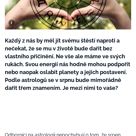
BurdaMedia
Tvoření
Extra
SVĚT ŽENY - 599 KČ
Rady a tipy
ROČNÍ PŘEDPLATNÉ SVĚT ŽENY +
SADA PRODUKTŮ MANA (10 ks)
Každý z nás by měl jít svému štěstí naproti a
nečekat, že se mu v životě bude dařit bez
vlastního přičinění. Ne vše ale máme ve svých
rukách. Svou energií nás hodně mohou podpořit
nebo naopak oslabit planety a jejich postavení.
Podle astrologů se v srpnu bude mimořádně
dařit třem znamením. Je mezi nimi to vaše?
Odborníci na astrologii nepochybují o tom, že
srpen