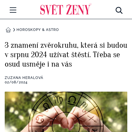
Svetzeny.cz
MÓDA A KRÁSA
HOROSKOPY & ASTRO
DOMŮ
CELEBRITY
3 znamení zvěrokruhu, která si budou
Všechny kategorie
v srpnu 2024 užívat štěstí. Třeba se
RETROHUBKY
osud usměje i na vás
Rozhovory
PSYCHOLOGIE
ZUZANA HERALOVÁ
Všechny kategorie
02/08/2024
ZDRAVÍ
Seberozvoj
Všechny kategorie
ZÁBAVA
Životní styl
Všechny kategorie
BYDLENÍ
Testy a kvízy
Všechny kategorie