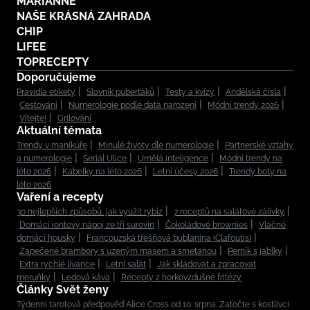
MARIANNE
NAŠE KRÁSNÁ ZAHRADA
CHIP
LIFEE
TOPRECEPTY
Doporučujeme
Pravidla etikety
Slovník puberťáků
Testy a kvízy
Andělská čísla
Cestování
Numerologie podle data narození
Módní trendy 2026
Vítejte!
Grilování
Aktuální témata
Trendy v manikúře
Minulé životy dle numerologie
Partnerské vztahy
a numerologie
Seriál Ulice
Umělá inteligence
Módní trendy na
léto 2026
Kabelky na léto 2026
Letní účesy 2026
Trendy boty na
léto 2026
Vaření a recepty
30 nejlepších způsobů, jak využít rybíz
7 receptů na salátové zálivky
Domácí iontový nápoj ze tří surovin
Čokoládové brownies
Vláčné
domácí housky
Francouzská třešňová bublanina (Clafoutis)
Zapečené brambory s uzeným masem a smetanou
Perník s jablky
Extra rychlé lívance
Letní salát
Jak skladovat a zpracovat
meruňky
Ledová káva
Recepty z horkovzdušné fritézy
Články Svět ženy
Týdenní tarotová předpověď Alice Cross od 10. srpna: Zatočte s kostlivci