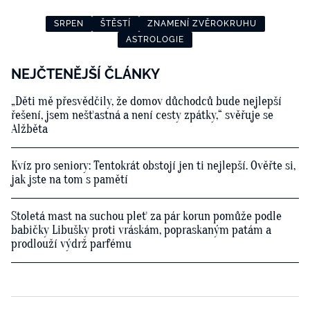
SRPEN
ŠTĚSTÍ
ZNAMENÍ ZVĚROKRUHU
ASTROLOGIE
NEJČTENĚJŠÍ ČLÁNKY
„Děti mě přesvědčily, že domov důchodců bude nejlepší
řešení, jsem nešťastná a není cesty zpátky,“ svěřuje se
Alžběta
Kvíz pro seniory: Tentokrát obstojí jen ti nejlepší. Ověřte si,
jak jste na tom s pamětí
Stoletá mast na suchou pleť za pár korun pomůže podle
babičky Libušky proti vráskám, popraskaným patám a
prodlouží výdrž parfému