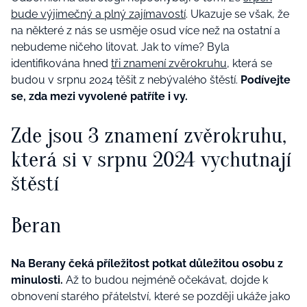
bude výjimečný a plný zajímavostí
. Ukazuje se však, že
na některé z nás se usměje osud více než na ostatní a
nebudeme ničeho litovat. Jak to víme? Byla
identifikována hned
tři znamení zvěrokruhu
, která se
budou v srpnu 2024 těšit z nebývalého štěstí.
Podívejte
se, zda mezi vyvolené patříte i vy.
Zde jsou 3 znamení zvěrokruhu,
která si v srpnu 2024 vychutnají
štěstí
Beran
Na Berany čeká příležitost potkat důležitou osobu z
minulosti.
Až to budou nejméně očekávat, dojde k
obnovení starého přátelství, které se později ukáže jako