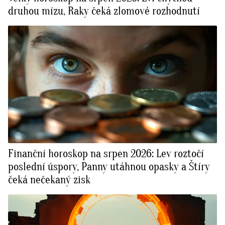
druhou mízu, Raky čeká zlomové rozhodnutí
Finanční horoskop na srpen 2026: Lev roztočí
poslední úspory, Panny utáhnou opasky a Štíry
čeká nečekaný zisk