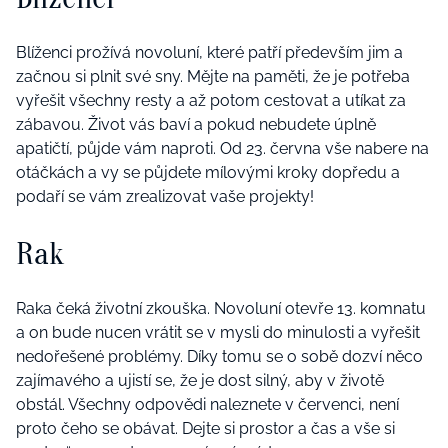
Blíženci prožívá novoluní, které patří především jim a
začnou si plnit své sny. Mějte na paměti, že je potřeba
vyřešit všechny resty a až potom cestovat a utíkat za
zábavou. Život vás baví a pokud nebudete úplně
apatičtí, půjde vám naproti. Od 23. června vše nabere na
otáčkách a vy se půjdete mílovými kroky dopředu a
podaří se vám zrealizovat vaše projekty!
Rak
Raka čeká životní zkouška. Novoluní otevře 13. komnatu
a on bude nucen vrátit se v mysli do minulosti a vyřešit
nedořešené problémy. Díky tomu se o sobě dozví něco
zajímavého a ujistí se, že je dost silný, aby v životě
obstál. Všechny odpovědi naleznete v červenci, není
proto čeho se obávat. Dejte si prostor a čas a vše si