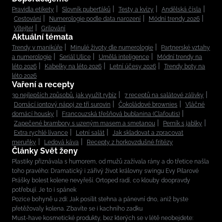
Pravidla etikety
Slovník puberťáků
Testy a kvízy
Andělská čísla
Cestování
Numerologie podle data narození
Módní trendy 2026
Vítejte!
Grilování
Aktuální témata
Trendy v manikúře
Minulé životy dle numerologie
Partnerské vztahy
a numerologie
Seriál Ulice
Umělá inteligence
Módní trendy na
léto 2026
Kabelky na léto 2026
Letní účesy 2026
Trendy boty na
léto 2026
Vaření a recepty
30 nejlepších způsobů, jak využít rybíz
7 receptů na salátové zálivky
Domácí iontový nápoj ze tří surovin
Čokoládové brownies
Vláčné
domácí housky
Francouzská třešňová bublanina (Clafoutis)
Zapečené brambory s uzeným masem a smetanou
Perník s jablky
Extra rychlé lívance
Letní salát
Jak skladovat a zpracovat
meruňky
Ledová káva
Recepty z horkovzdušné fritézy
Články Svět ženy
Plastiky přiznávala s humorem, od mužů zažívala rány a do třetice našla
toho pravého: Dramatický i zářivý život královny swingu Evy Pilarové
Prášky bolest kolene nevyřeší. Ortoped radí, co klouby doopravdy
potřebují. Je to i spánek
Pozice bohyně u zdi: Jak posílit stehna a pánevní dno, aniž byste
přetěžovaly kolena. Zbavíte se i kachního zadku
Must-have kosmetické produkty, bez kterých se v létě neobejdete: