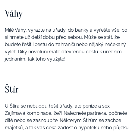
Váhy
Milé Váhy, vyrazte na úřady, do banky a vyřešte vše, co
si hrnete už delší dobu před sebou. Může se stát, že
budete řešit i cestu do zahraničí nebo nějaký nečekaný
výlet. Díky novoluní máte otevřenou cestu k úředním
jednáním, tak toho využijte!
Štír
U Štíra se nebudou řešit úřady, ale peníze a sex.
Zajímavá kombinace, že?! Naleznete partnera, počnete
dítě nebo se zasnoubíte. Některým Štírům se zachce
majetků, a tak vás čeká žádost o hypotéku nebo půjčku.