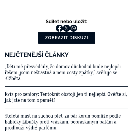
Sdílet nebo uložit:
ZOBRAZIT DISKUZI
NEJČTENĚJŠÍ ČLÁNKY
„Děti mě přesvědčily, že domov důchodců bude nejlepší
řešení, jsem nešťastná a není cesty zpátky,“ svěřuje se
Alžběta
Kvíz pro seniory: Tentokrát obstojí jen ti nejlepší. Ověřte si,
jak jste na tom s pamětí
Stoletá mast na suchou pleť za pár korun pomůže podle
babičky Libušky proti vráskám, popraskaným patám a
prodlouží výdrž parfému