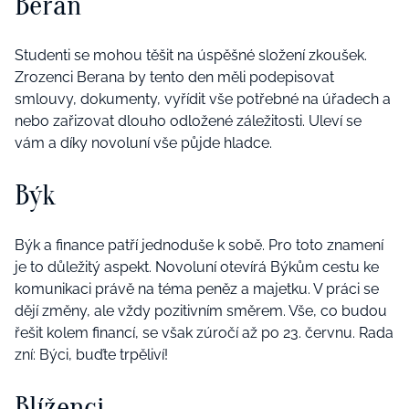
Beran
Studenti se mohou těšit na úspěšné složení zkoušek.
Zrozenci Berana by tento den měli podepisovat
smlouvy, dokumenty, vyřídit vše potřebné na úřadech a
nebo zařizovat dlouho odložené záležitosti. Uleví se
vám a díky novoluní vše půjde hladce.
Býk
Býk a finance patří jednoduše k sobě. Pro toto znamení
je to důležitý aspekt. Novoluní otevírá Býkům cestu ke
komunikaci právě na téma peněz a majetku. V práci se
dějí změny, ale vždy pozitivním směrem. Vše, co budou
řešit kolem financí, se však zúročí až po 23. červnu. Rada
zní: Býci, buďte trpěliví!
Blíženci