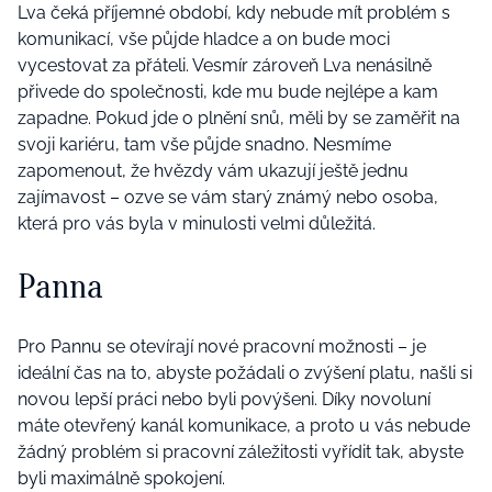
Lva čeká příjemné období, kdy nebude mít problém s
komunikací, vše půjde hladce a on bude moci
vycestovat za přáteli. Vesmír zároveň Lva nenásilně
přivede do společnosti, kde mu bude nejlépe a kam
zapadne. Pokud jde o plnění snů, měli by se zaměřit na
svoji kariéru, tam vše půjde snadno. Nesmíme
zapomenout, že hvězdy vám ukazují ještě jednu
zajímavost – ozve se vám starý známý nebo osoba,
která pro vás byla v minulosti velmi důležitá.
Panna
Pro Pannu se otevírají nové pracovní možnosti – je
ideální čas na to, abyste požádali o zvýšení platu, našli si
novou lepší práci nebo byli povýšeni. Díky novoluní
máte otevřený kanál komunikace, a proto u vás nebude
žádný problém si pracovní záležitosti vyřídit tak, abyste
byli maximálně spokojení.