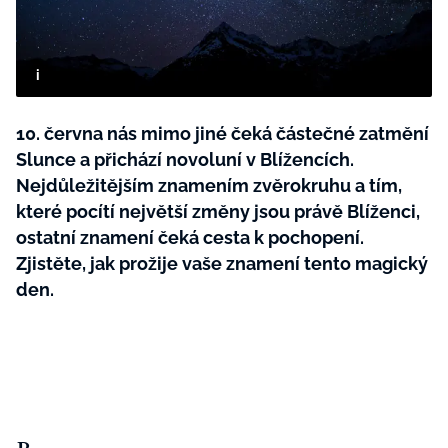
BurdaMedia
Tvoření
Extra
SVĚT ŽENY - 599 KČ
Rady a tipy
ROČNÍ PŘEDPLATNÉ SVĚT ŽENY +
SADA PRODUKTŮ MANA (10 ks)
10. června nás mimo jiné čeká částečné zatmění
Slunce a přichází novoluní v Blížencích.
Nejdůležitějším znamením zvěrokruhu a tím,
které pocítí největší změny jsou právě Blíženci,
ostatní znamení čeká cesta k pochopení.
Zjistěte, jak prožije vaše znamení tento magický
den.