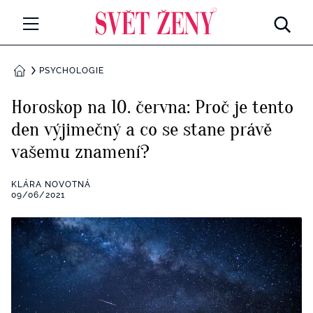
Svetzeny.cz
MÓDA A KRÁSA
PSYCHOLOGIE
DOMŮ
CELEBRITY
Horoskop na 10. června: Proč je tento
Všechny kategorie
den výjimečný a co se stane právě
RETROHUBKY
vašemu znamení?
Rozhovory
PSYCHOLOGIE
KLÁRA NOVOTNÁ
Všechny kategorie
09/06/2021
ZDRAVÍ
Seberozvoj
Všechny kategorie
ZÁBAVA
Životní styl
Všechny kategorie
BYDLENÍ
Testy a kvízy
Všechny kategorie