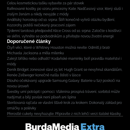
Celou kosmetickou tašku vybavíte za pár stovek
Rafinované kostky po vzoru princezny Kate. Nadčasový vzor, který sluší i
zralým ženám a nikdy nevyjde z módy
Andělský horoskop od 10. srpna: Štíři konečně vyřeší otázku bydlení,
Kozorohy potěší nečekaný pracovní zájem
Týdenní tarotová předpověď Alice Cross od 10. srpna: Zatočte s kostlivci
ve skříni, vyhněte se podvodníkům a přivítejte novou životní energii
Doporučené články
Čtyři věci, které o Whitney Houston možná nevíte: Odmítl ji bratr
Michaela Jacksona a měla milenku
Zakrýt bříško nebo odhalit? Kodaňské maminky boří pravidla mateřství i
módy
Deník Bridget Jonesové slaví 25 let: Hugh Grant se nevyhnul skandálům,
Renée Zellweger konečně našla štěstí v lásce
Dlouho očekávaný upgrade Samsung Galaxy: Baterie u S27 poskočí na
novou úroveň
Švestky umí potrápit i pomoci. Vláknina prospívá trávení, sorbitol může
nadýmat a bílý povlak není plíseň ani špína
Sterilovaná rajčata ve vlastní šťávě krok za krokem: Dokonalý základ pro
omáčky a polévky
Přerostlé cukety nevyhazujte. Připravíte z nich lehčí verzi italské klasiky