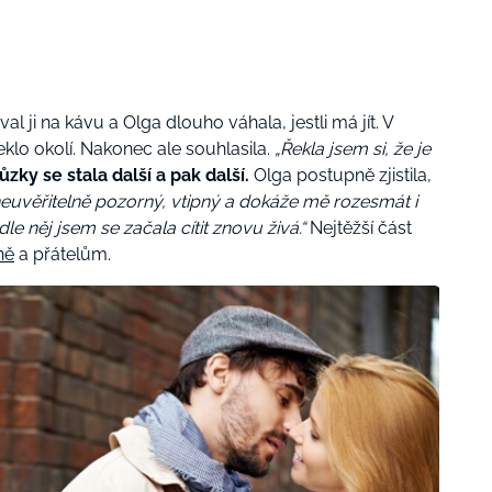
l ji na kávu a Olga dlouho váhala, jestli má jít. V
eklo okolí. Nakonec ale souhlasila.
„Řekla jsem si, že je
zky se stala další a pak další.
Olga postupně zjistila,
neuvěřitelně pozorný, vtipný a dokáže mě rozesmát i
e něj jsem se začala cítit znovu živá.“
Nejtěžší část
ně
a přátelům.