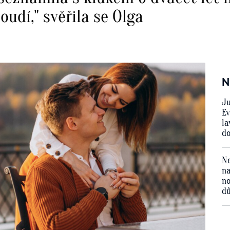
soudí," svěřila se Olga
N
Ju
Ev
la
do
Ne
na
no
d