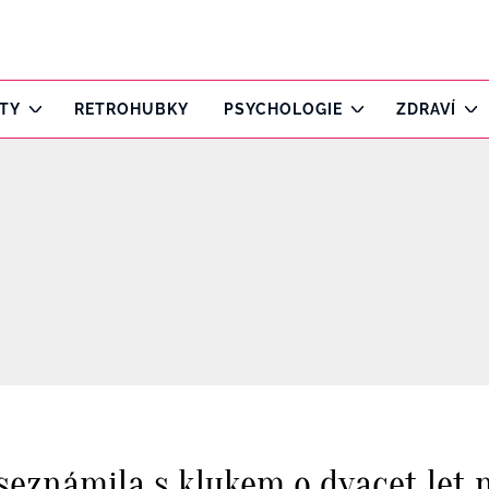
ITY
RETROHUBKY
PSYCHOLOGIE
ZDRAVÍ
e seznámila s klukem o dvacet let