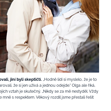
li, jiní byli skeptičtí.
„Hodně lidí si myslelo, že je to
ovali, že si jen užívá a jednou odejde.“ Olga ale říká,
jejich vztah je skutečný. „Nikdy se za mě nestyděl. Vždy
e mně s respektem. Věkový rozdíl jsme přestali řešit