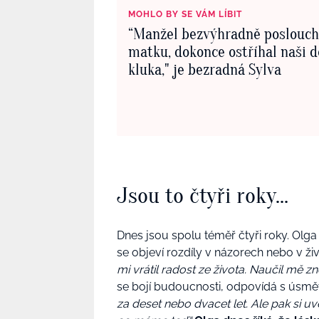
MOHLO BY SE VÁM LÍBIT
“Manžel bezvýhradně poslouch
matku, dokonce ostříhal naši d
kluka," je bezradná Sylva
Jsou to čtyři roky...
Dnes jsou spolu téměř čtyři roky. Olga
se objeví rozdíly v názorech nebo v ži
mi vrátil radost ze života. Naučil mě z
se bojí budoucnosti, odpovídá s úsm
za deset nebo dvacet let. Ale pak si uv