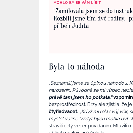
MOHLO BY SE VÁM LÍBIT
“Zamilovala jsem se do instruk
Rozbili jsme tím dvě rodiny,” p
příběh Judita
Byla to náhoda
„Seznámili jsme se úplnou náhodou. 
narozenin
. Původně se mi vůbec necht
právě tam jsem ho potkala,“
vzpomín
bezprostřednost. Brzy ale zjistila, že j
čtyřiadvacet.
„Když mi řekl svůj věk, 
myslet vážně. Vždyť bych mohla být sko
strávili celý večer povídáním. Mluvili 
ubíhal rychleji, než čekala.