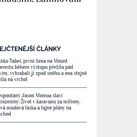
EJČTENĚJŠÍ ČLÁNKY
nko Tabei, první žena na Mount
erestu během výstupu přežila pád
viny, vyhrabali ji zpod sněhu a ona stejně
šla na vrchol
spoutaný Jason Momoa slaví
rozeniny: Život v karavanu za miliony,
vá osudová láska a tajné plány na
ůchod