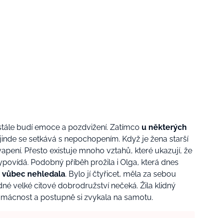
 stále budí emoce a pozdvižení. Zatímco
u některých
 jinde se setkává s nepochopením. Když je žena starší
apení. Přesto existuje mnoho vztahů, které ukazují, že
ypovídá. Podobný příběh prožila i Olga, která dnes
ji vůbec nehledala
. Bylo jí čtyřicet, měla za sebou
dné velké citové dobrodružství nečeká. Žila klidný
 domácnost a postupně si zvykala na samotu.