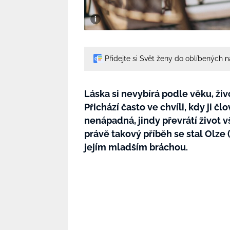
Přidejte si Svět ženy do oblíbených 
Láska si nevybírá podle věku, živo
Přichází často ve chvíli, kdy ji č
nenápadná, jindy převrátí život 
právě takový příběh se stal Olze 
jejím mladším bráchou.