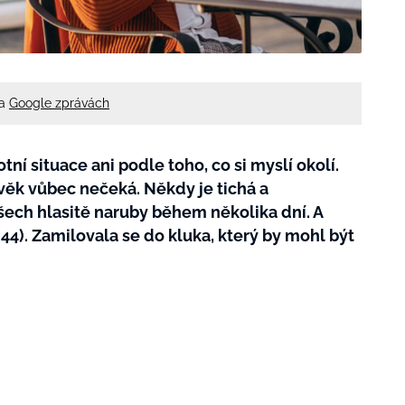
na
Google zprávách
tní situace ani podle toho, co si myslí okolí.
lověk vůbec nečeká. Někdy je tichá a
všech hlasitě naruby během několika dní. A
(44). Zamilovala se do kluka, který by mohl být