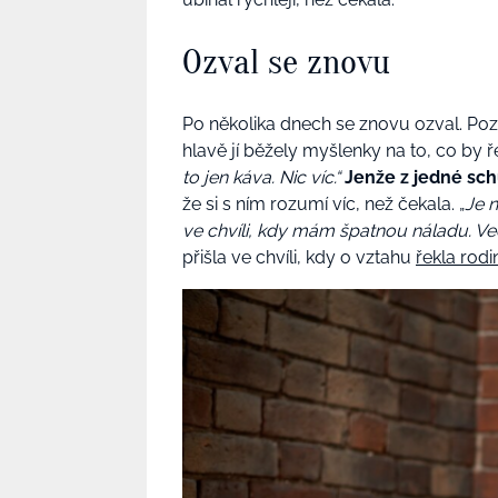
Ozval se znovu
Po několika dnech se znovu ozval. Pozva
hlavě jí běžely myšlenky na to, co by ř
to jen káva. Nic víc.“
Jenže z jedné schů
že si s ním rozumí víc, než čekala. „
Je 
ve chvíli, kdy mám špatnou náladu. Vedl
přišla ve chvíli, kdy o vztahu
řekla rodi