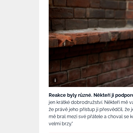
Reakce byly různé. Někteří ji podporova
jen krátké dobrodružství. Někteří mě var
že právě jeho přístup ji přesvědčil, že 
mě bral mezi své přátele a choval se k
velmi brzy.“