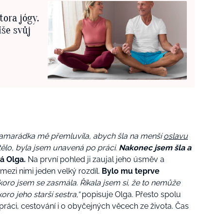
tora jógy.
íše svůj
Kamarádka mě přemluvila, abych šla na menší
oslavu
ělo, byla jsem unavená po práci.
Nakonec jsem šla a
á Olga.
Na první pohled ji zaujal jeho úsměv a
e mezi nimi jeden velký rozdíl.
Bylo mu teprve
skoro jsem se zasmála. Říkala jsem si, že to nemůže
ro jeho starší sestra,“
popisuje Olga. Přesto spolu
o práci, cestování i o obyčejných věcech ze života. Čas