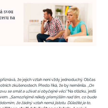
á svou
ceru na
 přiznává, že jejich vztah není vždy jednoduchý. Občas
votních zkušenostech. Přesto říká, že by neměnila.
„On
novu se smát a užívat si obyčejné věci.“
Na otázku, jestli
ěvem.
„Samozřejmě někdy přemýšlím nad tím, co bude
ědomím, že žádný vztah nemá jistotu. Důležité je to,