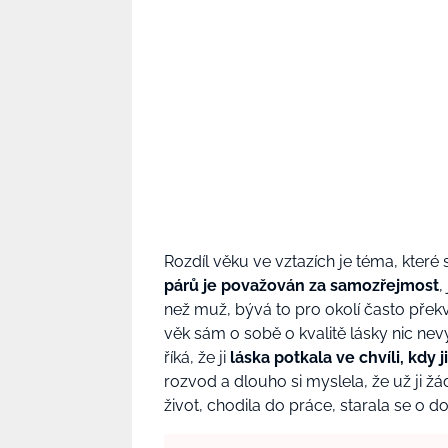
Rozdíl věku ve vztazích je téma, které
párů je považován za samozřejmost
,
než muž, bývá to pro okolí často překv
věk sám o sobě o kvalitě lásky nic nev
říká, že ji
láska potkala ve chvíli, kdy 
rozvod a dlouho si myslela, že už ji žá
život, chodila do práce, starala se o