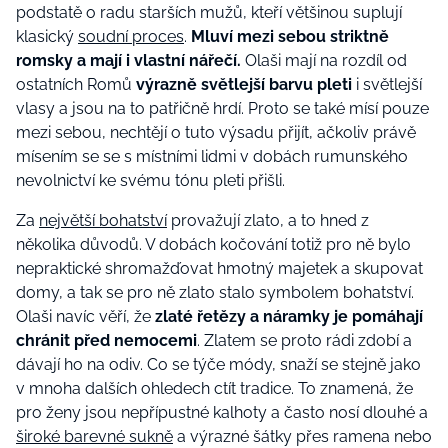
podstatě o radu starších mužů, kteří většinou suplují
klasický
soudní proces
.
Mluví mezi sebou striktně
romsky a mají i vlastní nářečí.
Olaši mají na rozdíl od
ostatních Romů
výrazně světlejší barvu pleti
i světlejší
vlasy a jsou na to patřičně hrdí. Proto se také mísí pouze
mezi sebou, nechtějí o tuto výsadu přijít, ačkoliv právě
mísením se se s místními lidmi v dobách rumunského
nevolnictví ke svému tónu pleti přišli.
Za
největší bohatství
provažují zlato, a to hned z
několika důvodů. V dobách kočování totiž pro ně bylo
nepraktické shromažďovat hmotný majetek a skupovat
domy, a tak se pro ně zlato stalo symbolem bohatství.
Olaši navíc věří, že
zlaté řetězy a náramky je pomáhají
chránit před nemocemi
. Zlatem se proto rádi zdobí a
dávají ho na odiv. Co se týče módy, snaží se stejně jako
v mnoha dalších ohledech ctít tradice. To znamená, že
pro ženy jsou nepřípustné kalhoty a často nosí dlouhé a
široké barevné sukně
a výrazné šátky přes ramena nebo