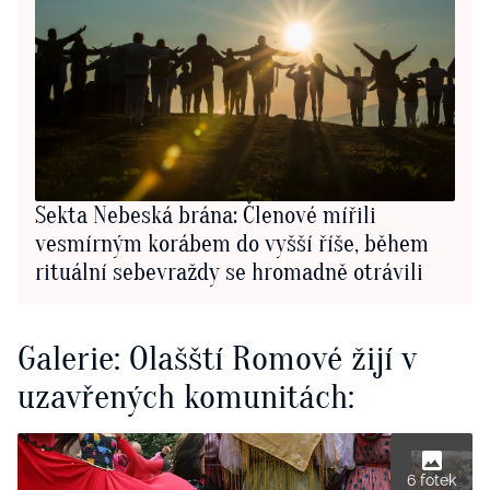
Sekta Nebeská brána: Členové mířili
vesmírným korábem do vyšší říše, během
rituální sebevraždy se hromadně otrávili
Galerie: Olašští Romové žijí v
uzavřených komunitách:
6 fotek