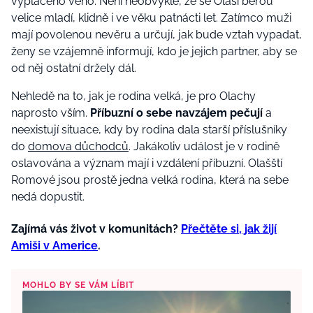
vyplaceno věno. Není neobvyklé, že se Olaši berou
velice mladí, klidně i ve věku patnácti let. Zatímco muži
mají povolenou nevěru a určují, jak bude vztah vypadat,
ženy se vzájemně informují, kdo je jejich partner, aby se
od něj ostatní držely dál.
Nehledě na to, jak je rodina velká, je pro Olachy
naprosto vším.
Příbuzní o sebe navzájem pečují
a
neexistují situace, kdy by rodina dala starší příslušníky
do
domova důchodců
. Jakákoliv událost je v rodině
oslavována a význam mají i vzdálení příbuzní. Olašští
Romové jsou prostě jedna velká rodina, která na sebe
nedá dopustit.
Zajímá vás život v komunitách?
Přečtěte si, jak žijí
Amiši v Americe
.
MOHLO BY SE VÁM LÍBIT