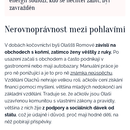
energii souloží, kdo se nechtěl zabít, byl
zavražděn
Nerovnoprávnost mezi pohlavími
V dobách kočovnictví byli Olašští Romové
závislí na
obchodech s koňmi, zatímco ženy věštily z ruky.
Po
usazení začali s obchodem a často podnikají v
gastronomii nebo mají autobazary. Manuální práce je
pro ně ponižující a je to pro ně
známka neúspěchu
.
Vzdělání Olachů nehraje velkou roli, ačkoliv cení získání
financi pomocí myšlení, většina mladých nedokončí ani
základní vzdělání. Traduje se, že ačkoliv jsou Olaši
uzavřenou komunitou s vlastními zákony a pravidly,
většina z nich žije
z podpory a sociálních dávek od
státu
, což je údajně i důvod, proč mají hodně dětí, na
něž pobírají příspěvky.