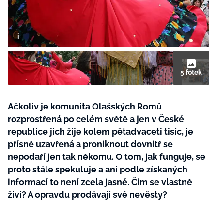
BurdaMedia
Tvoření
Extra
SVĚT ŽENY - 599 KČ
Rady a tipy
ROČNÍ PŘEDPLATNÉ SVĚT ŽENY +
SADA PRODUKTŮ MANA (10 ks)
5 fotek
Ačkoliv je komunita Olašských Romů
rozprostřená po celém světě a jen v České
republice jich žije kolem pětadvaceti tisíc, je
přísně uzavřená a proniknout dovnitř se
nepodaří jen tak někomu. O tom, jak funguje, se
proto stále spekuluje a ani podle získaných
informací to není zcela jasné. Čím se vlastně
živí? A opravdu prodávají své nevěsty?