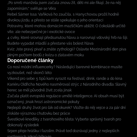
„Po smrti manžela jsem začala znovu žít, děti mi ale říkají, že na něj
zapomínám,“ svěřuje se Věra
Rebel Sámer Issa: Vaňková ho zaučila, s Hanychovou prožil hodně
divokou jízdu, a přesto se stále spekuluje o jeho orientaci
Potraviny, které mohou domácím mazlíčkům ublížit: O čokoládě určitě
víte, ale nebezpečné je i exotické ovoce
4 cviky, které srovnají předsunutou hlavu a narovnají vdovský hrb na šíji.
Budete vypadat mladší a přestane vás bolest hlava
Kvíz: Jste pravý pivař a znáte zythologii? Oslavte Mezinárodní den piva
plným počtem bodů z kvízu o zlatavém moku
Doporučené články
Co nosí módní influencerky? Následující barevné kombinace musíte
vyzkoušet, než skončí léto
Víkend pro sebe: 5 tipů kam vyrazit na festival, drink, rande a do kina
Kariéru Oldřicha Nového nasměroval strýc z Národního divadla: Slavný
herec se měl původně živit zcela jinak
Začala platit evropská regulace umělé inteligence. AI obsah musí být
označený, jinak hrozí astronomické pokuty
Nejlepší druhý život pro lák od okurek? Vložte do něj vejce a za pár dní
získáte výraznou chuťovku bez práce
Švestkové knedlíky z tvarohového těsta: Vyberte správný tvaroh pro
dokonalý výsledek
Srpen přeje hrášku i fazolím. Právě teď dozrávají jedny z nejlepších
rostlinných zdrojů bílkovin