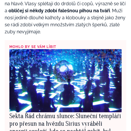
na hlavě. Vlasy splétají do drdolů či copů, výrazně se líčí
a
obličej si někdy zdobí falešnou pihou na tváři
. Muži
nosí jedině dlouhé kalhoty a klobouky a stejně jako ženy
se rádi zdobí velkým množstvím zlatých šperků, zlaté
zuby nevyjímaje.
MOHLO BY SE VÁM LÍBIT
Sekta Řád chrámu slunce: Sluneční templáři
pro přesun na hvězdu Sirius vyráběli