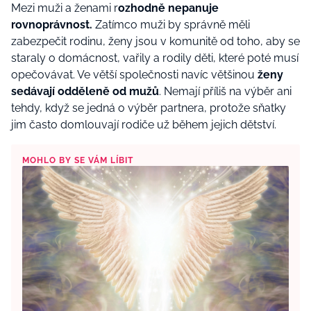
Mezi muži a ženami r
ozhodně nepanuje
rovnoprávnost.
Zatímco muži by správně měli
zabezpečit rodinu, ženy jsou v komunitě od toho, aby se
staraly o domácnost, vařily a rodily děti, které poté musí
opečovávat. Ve větší společnosti navíc většinou
ženy
sedávají odděleně od mužů
. Nemají příliš na výběr ani
tehdy, když se jedná o výběr partnera, protože sňatky
jim často domlouvají rodiče už během jejich dětství.
MOHLO BY SE VÁM LÍBIT