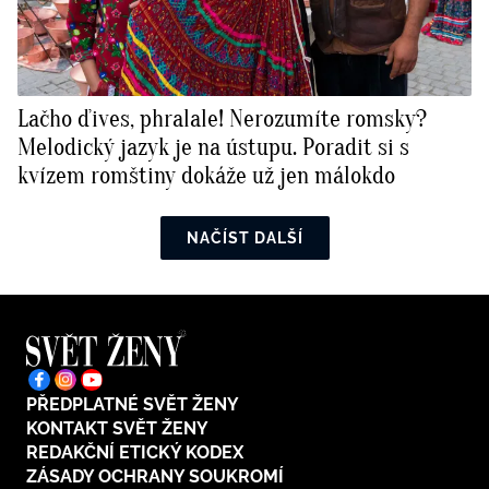
Lačho ďives, phralale! Nerozumíte romsky?
Melodický jazyk je na ústupu. Poradit si s
kvízem romštiny dokáže už jen málokdo
NAČÍST DALŠÍ
PŘEDPLATNÉ SVĚT ŽENY
KONTAKT SVĚT ŽENY
REDAKČNÍ ETICKÝ KODEX
ZÁSADY OCHRANY SOUKROMÍ