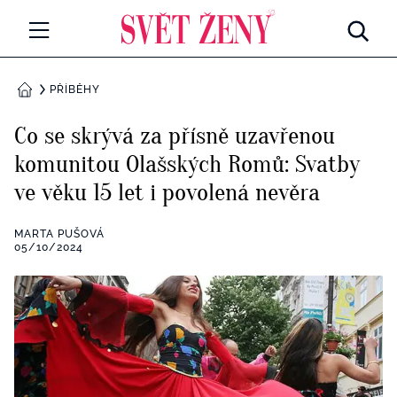
Svetzeny.cz
MÓDA A KRÁSA
PŘÍBĚHY
DOMŮ
CELEBRITY
Co se skrývá za přísně uzavřenou
Všechny kategorie
komunitou Olašských Romů: Svatby
RETROHUBKY
ve věku 15 let i povolená nevěra
Rozhovory
PSYCHOLOGIE
MARTA PUŠOVÁ
Všechny kategorie
05/10/2024
ZDRAVÍ
Seberozvoj
Všechny kategorie
ZÁBAVA
Životní styl
Všechny kategorie
BYDLENÍ
Testy a kvízy
Všechny kategorie