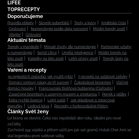
LIFEE
TOPRECEPTY
Doporučujeme
Pravidla etikety
Slovník puberťáků
Testy a kvízy
Andělská čísla
Cestování
Numerologie podle data narození
Módní trendy 2026
Vítejte!
Grilování
Aktuální témata
Trendy v manikúře
Minulé životy dle numerologie
Partnerské vztahy
a numerologie
Seriál Ulice
Umělá inteligence
Módní trendy na
léto 2026
Kabelky na léto 2026
Letní účesy 2026
Trendy boty na
léto 2026
Vaření a recepty
30 nejlepších způsobů, jak využít rybíz
7 receptů na salátové zálivky
Domácí iontový nápoj ze tří surovin
Čokoládové brownies
Vláčné
domácí housky
Francouzská třešňová bublanina (Clafoutis)
Zapečené brambory s uzeným masem a smetanou
Perník s jablky
Extra rychlé lívance
Letní salát
Jak skladovat a zpracovat
meruňky
Ledová káva
Recepty z horkovzdušné fritézy
Články Svět ženy
Lví brána se otevírá: Čeká nás nejsilnější den roku, ideální pro nové
začátky
Zachránil 194 vojáků a přitom vážil jen pár set gramů. Holub Cher Ami se
stal legendou první světové války