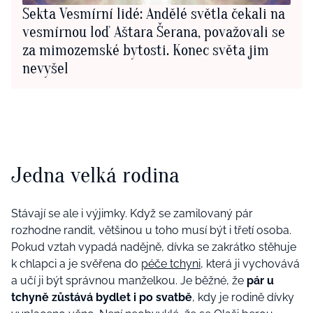
Sekta Vesmírní lidé: Andělé světla čekali na
vesmírnou loď Aštara Šerana, považovali se
za mimozemské bytosti. Konec světa jim
nevyšel
Jedna velká rodina
Stávají se ale i výjimky. Když se zamilovaný pár
rozhodne randit, většinou u toho musí být i třetí osoba.
Pokud vztah vypadá nadějně, dívka se zakrátko stěhuje
k chlapci a je svěřena do
péče tchyni
, která ji vychovává
a učí ji být správnou manželkou. Je běžné, že
pár u
tchyně zůstává bydlet i po svatbě
, kdy je rodině dívky