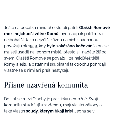
Ještě na počátku minulého století patřili
Olašští Romové
mezi nejchudší větve Romů
, nyní naopak patří mezi
nejbohatší. Jako největší křivdu na nich spáchanou
považují rok 1959, kdy
bylo zakázáno kočován
í a oni se
museli usadit na jednom místě, přesto si i nadále žijí po
svém. Olašští Romové se považují za nejdůležitější
Romy a elitu a ostatními skupinami tak trochu pohrdají,
vlastně se s nimi ani příliš nestýkají.
Přísně uzavřená komunita
Dostat se mezi Olachy je prakticky nemožné. Svoji
komunitu si udržují uzavřenou, mají vlastní zákony a
také vlastní
soudy, kterým říkají krisi
. Jedná se v