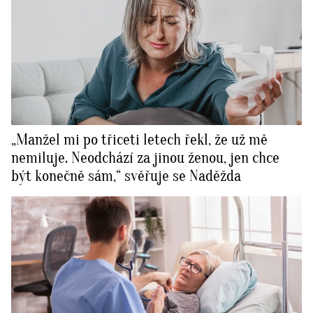
„Manžel mi po třiceti letech řekl, že už mě
nemiluje. Neodchází za jinou ženou, jen chce
být konečně sám,“ svěřuje se Naděžda