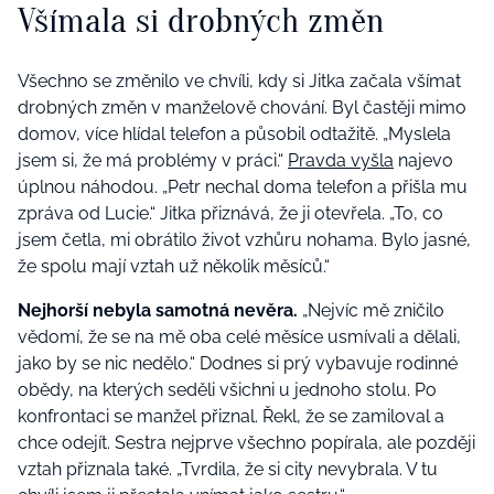
Všímala si drobných změn
Všechno se změnilo ve chvíli, kdy si Jitka začala všímat
drobných změn v manželově chování. Byl častěji mimo
domov, více hlídal telefon a působil odtažitě. „Myslela
jsem si, že má problémy v práci.“
Pravda vyšla
najevo
úplnou náhodou. „Petr nechal doma telefon a přišla mu
zpráva od Lucie.“ Jitka přiznává, že ji otevřela. „To, co
jsem četla, mi obrátilo život vzhůru nohama. Bylo jasné,
že spolu mají vztah už několik měsíců.“
Nejhorší nebyla samotná nevěra.
„Nejvíc mě zničilo
vědomí, že se na mě oba celé měsíce usmívali a dělali,
jako by se nic nedělo.“ Dodnes si prý vybavuje rodinné
obědy, na kterých seděli všichni u jednoho stolu. Po
konfrontaci se manžel přiznal. Řekl, že se zamiloval a
chce odejít. Sestra nejprve všechno popírala, ale později
vztah přiznala také. „Tvrdila, že si city nevybrala. V tu