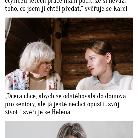
čtyřiceti letech práce mám pocit, že si neváží
toho, co jsem jí chtěl předat,“ svěřuje se Karel
„Dcera chce, abych se odstěhovala do domova
pro seniory, ale já ještě nechci opustit svůj
život,“ svěřuje se Helena