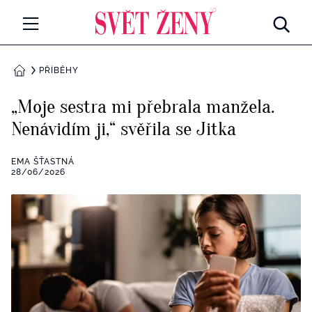
Svetzeny.cz
MÓDA A KRÁSA
PŘÍBĚHY
DOMŮ
CELEBRITY
„Moje sestra mi přebrala manžela.
Všechny kategorie
Nenávidím ji,“ svěřila se Jitka
RETROHUBKY
Rozhovory
EMA ŠŤASTNÁ
PSYCHOLOGIE
28/06/2026
Všechny kategorie
ZDRAVÍ
Seberozvoj
Všechny kategorie
ZÁBAVA
Životní styl
Všechny kategorie
BYDLENÍ
Testy a kvízy
Všechny kategorie