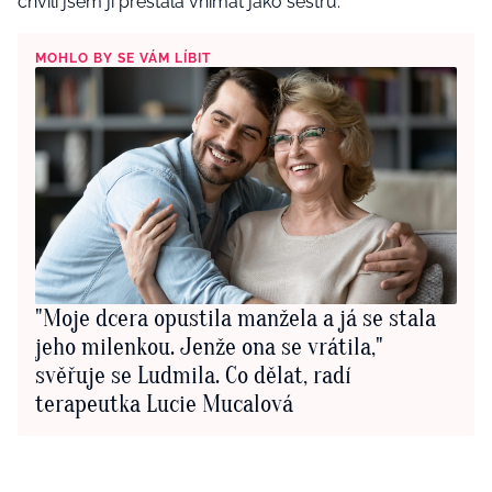
chvíli jsem ji přestala vnímat jako sestru.“
MOHLO BY SE VÁM LÍBIT
"Moje dcera opustila manžela a já se stala
jeho milenkou. Jenže ona se vrátila,"
svěřuje se Ludmila. Co dělat, radí
terapeutka Lucie Mucalová