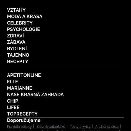
VZTAHY
MÓDA A KRÁSA
CELEBRITY
PSYCHOLOGIE
ZDRAVÍ
ZÁBAVA
BYDLENÍ
TAJEMNO
RECEPTY
APETITONLINE
ELLE
MARIANNE
NAŠE KRÁSNÁ ZAHRADA
CHIP
LIFEE
TOPRECEPTY
Doporučujeme
Pravidla etikety
Slovník puberťáků
Testy a kvízy
Andělská čísla