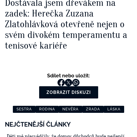
Dostávala jsem dřevákem na
zadek: Herečka Zuzana
Zlatohlávková otevřeně nejen o
svém divokém temperamentu a
tenisové kariéře
Sdílet nebo uložit:
ZOBRAZIT DISKUZI
SESTRA
RODINA
NEVĚRA
ZRADA
LÁSKA
NEJČTENĚJŠÍ ČLÁNKY
„Děti mě přesvědčily, že domov důchodců bude nejlepší