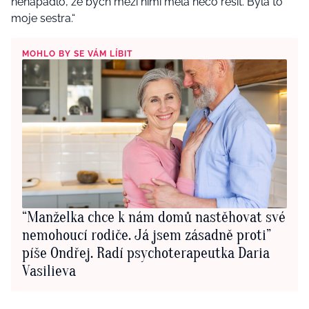
nenapadlo, že bych mezi nimi měla něco řešit. Byla to
moje sestra.“
MOHLO BY SE VÁM LÍBIT
“Manželka chce k nám domů nastěhovat své
nemohoucí rodiče. Já jsem zásadně proti”
píše Ondřej. Radí psychoterapeutka Daria
Vasilieva