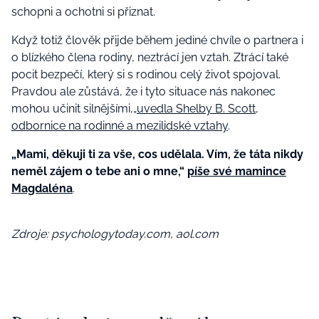
schopni a ochotni si přiznat.
Když totiž člověk přijde během jediné chvíle o partnera i
o blízkého člena rodiny, neztrácí jen vztah. Ztrácí také
pocit bezpečí, který si s rodinou celý život spojoval.
Pravdou ale zůstává, že i tyto situace nás nakonec
mohou učinit silnějšími,„
uvedla Shelby B. Scott,
odbornice na rodinné a mezilidské vztahy
.
„Mami, děkuji ti za vše, cos udělala. Vím, že táta nikdy
neměl zájem o tebe ani o mne,“
píše své mamince
Magdaléna
.
Zdroje: psychologytoday.com, aol.com