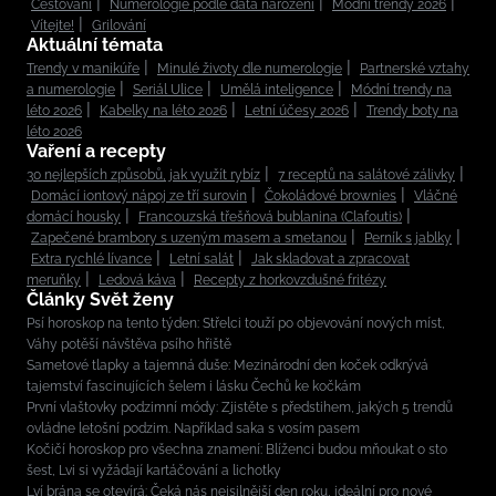
Cestování
Numerologie podle data narození
Módní trendy 2026
Vítejte!
Grilování
Aktuální témata
Trendy v manikúře
Minulé životy dle numerologie
Partnerské vztahy
a numerologie
Seriál Ulice
Umělá inteligence
Módní trendy na
léto 2026
Kabelky na léto 2026
Letní účesy 2026
Trendy boty na
léto 2026
Vaření a recepty
30 nejlepších způsobů, jak využít rybíz
7 receptů na salátové zálivky
Domácí iontový nápoj ze tří surovin
Čokoládové brownies
Vláčné
domácí housky
Francouzská třešňová bublanina (Clafoutis)
Zapečené brambory s uzeným masem a smetanou
Perník s jablky
Extra rychlé lívance
Letní salát
Jak skladovat a zpracovat
meruňky
Ledová káva
Recepty z horkovzdušné fritézy
Články Svět ženy
Psí horoskop na tento týden: Střelci touží po objevování nových míst,
Váhy potěší návštěva psího hřiště
Sametové tlapky a tajemná duše: Mezinárodní den koček odkrývá
tajemství fascinujících šelem i lásku Čechů ke kočkám
První vlaštovky podzimní módy: Zjistěte s předstihem, jakých 5 trendů
ovládne letošní podzim. Například saka s vosím pasem
Kočičí horoskop pro všechna znamení: Blíženci budou mňoukat o sto
šest, Lvi si vyžádají kartáčování a lichotky
Lví brána se otevírá: Čeká nás nejsilnější den roku, ideální pro nové