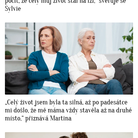
pocit, že celý můj život stál na lži,“ svěřuje se
Sylvie
„Celý život jsem byla ta silná, až po padesátce
mi došlo, že mě máma vždy stavěla až na druhé
místo,“ přiznává Martina