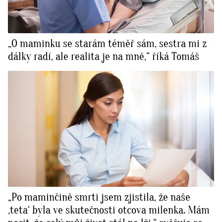
„O maminku se starám téměř sám, sestra mi z
dálky radí, ale realita je na mně,“ říká Tomáš
„Po maminčině smrti jsem zjistila, že naše
‚teta‘ byla ve skutečnosti otcova milenka. Mám