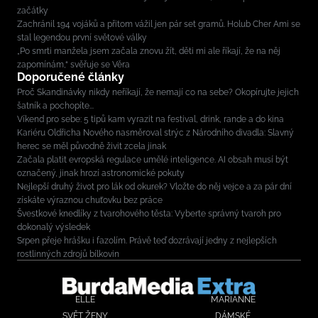
začátky
Zachránil 194 vojáků a přitom vážil jen pár set gramů. Holub Cher Ami se
stal legendou první světové války
„Po smrti manžela jsem začala znovu žít, děti mi ale říkají, že na něj
zapomínám,“ svěřuje se Věra
Doporučené články
Proč Skandinávky nikdy neříkají, že nemají co na sebe? Okopírujte jejich
šatník a pochopíte...
Víkend pro sebe: 5 tipů kam vyrazit na festival, drink, rande a do kina
Kariéru Oldřicha Nového nasměroval strýc z Národního divadla: Slavný
herec se měl původně živit zcela jinak
Začala platit evropská regulace umělé inteligence. AI obsah musí být
označený, jinak hrozí astronomické pokuty
Nejlepší druhý život pro lák od okurek? Vložte do něj vejce a za pár dní
získáte výraznou chuťovku bez práce
Švestkové knedlíky z tvarohového těsta: Vyberte správný tvaroh pro
dokonalý výsledek
Srpen přeje hrášku i fazolím. Právě teď dozrávají jedny z nejlepších
rostlinných zdrojů bílkovin
ELLE
MARIANNE
SVĚT ŽENY
DÁMSKÉ