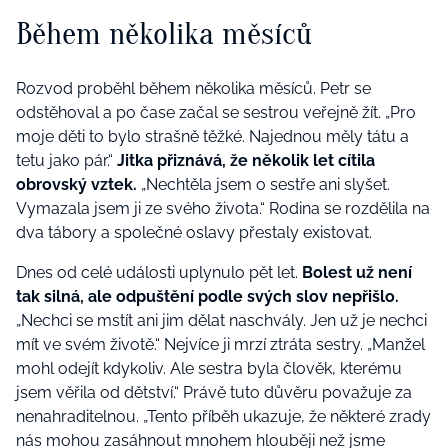
Během několika měsíců
Rozvod proběhl během několika měsíců. Petr se
odstěhoval a po čase začal se sestrou veřejně žít. „Pro
moje děti to bylo strašně těžké. Najednou měly tátu a
tetu jako pár.“
Jitka přiznává, že několik let cítila
obrovský vztek.
„Nechtěla jsem o sestře ani slyšet.
Vymazala jsem ji ze svého života.“ Rodina se rozdělila na
dva tábory a společné oslavy přestaly existovat.
Dnes od celé události uplynulo pět let.
Bolest už není
tak silná, ale odpuštění podle svých slov nepřišlo.
„Nechci se mstít ani jim dělat naschvály. Jen už je nechci
mít ve svém životě.“ Nejvíce ji mrzí ztráta sestry. „Manžel
mohl odejít kdykoliv. Ale sestra byla člověk, kterému
jsem věřila od dětství.“ Právě tuto důvěru považuje za
nenahraditelnou. „Tento příběh ukazuje, že některé zrady
nás mohou zasáhnout mnohem hlouběji než jsme