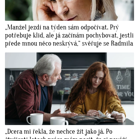
„Manžel jezdí na týden sám odpočívat. Prý
potřebuje klid, ale já začínám pochybovat, jestli
přede mnou něco neskrývá,“ svěřuje se Radmila
„Dcera mi řekla, že nechce žít jako já. Po