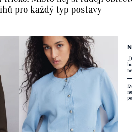
řihů pro každý typ postavy
N
„D
bu
ne
Kv
ne
p