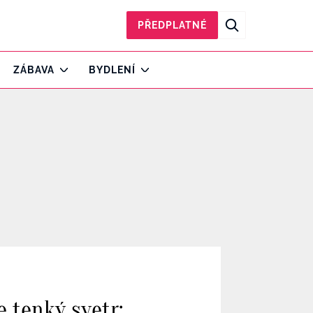
PŘEDPLATNÉ
ZÁBAVA
BYDLENÍ
e tenký svetr: