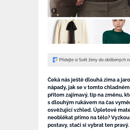
Přidejte si Svět ženy do oblíbených 
Čeká nás ještě dlouhá zima a jar
nápady, jak se v tomto chladném
přitom zajímavý, tip na změnu, k
s dlouhým rukávem na čas vyměnit
osvěžující vzhled. Úpletové mater
neoblékat přímo na tělo? Vyzkouš
postavy, stačí si vybrat ten pravý.