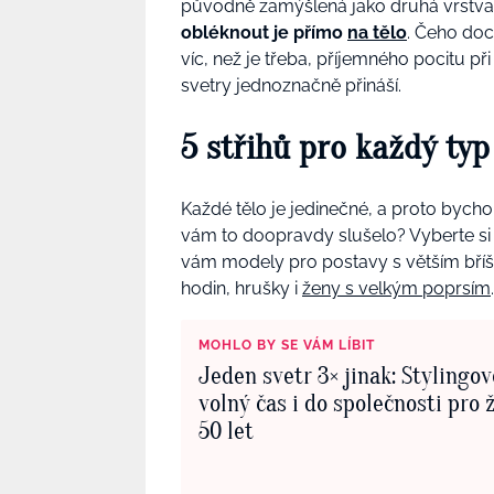
původně zamýšlená jako druhá vrstva, 
obléknout je přímo
na tělo
. Čeho doc
víc, než je třeba, příjemného pocitu p
svetry jednoznačně přináší.
5 střihů pro každý ty
Každé tělo je jedinečné, a proto bych
vám to doopravdy slušelo? Vyberte si
vám modely pro postavy s větším bří
hodin, hrušky i
ženy s velkým poprsím
MOHLO BY SE VÁM LÍBIT
Jeden svetr 3× jinak: Stylingov
volný čas i do společnosti pro 
50 let