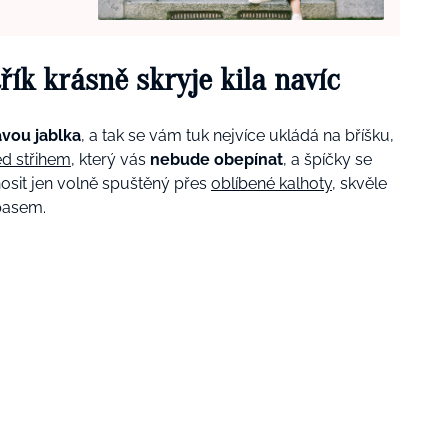
řík krásně skryje kila navíc
avou jablka
, a tak se vám tuk nejvíce ukládá na bříšku,
ed střihem
, který vás
nebude obepínat
, a špíčky se
nosit jen volně spuštěný přes
oblíbené kalhoty
, skvěle
pasem.