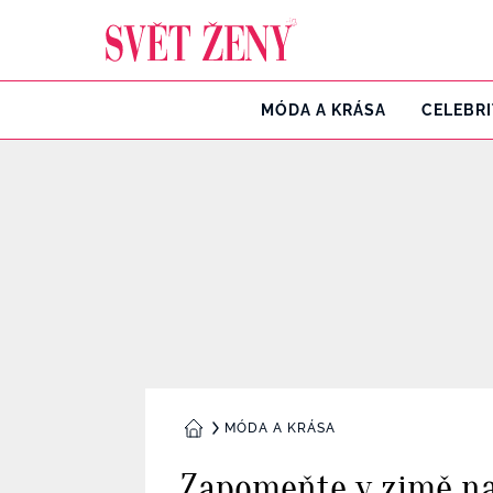
Svetzeny.cz
MÓDA A KRÁSA
CELEBR
MÓDA A KRÁSA
DOMŮ
Zapomeňte v zimě na t