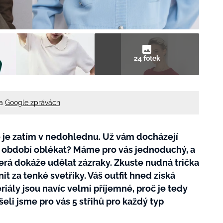
24 fotek
na
Google zprávách
o je zatím v nedohlednu. Už vám docházejí
 období oblékat? Máme pro vás jednoduchý, a
terá dokáže udělat zázraky. Zkuste nudná trička
 za tenké svetříky. Váš outfit hned získá
iály jsou navíc velmi příjemné, proč je tedy
eli jsme pro vás 5 střihů pro každý typ