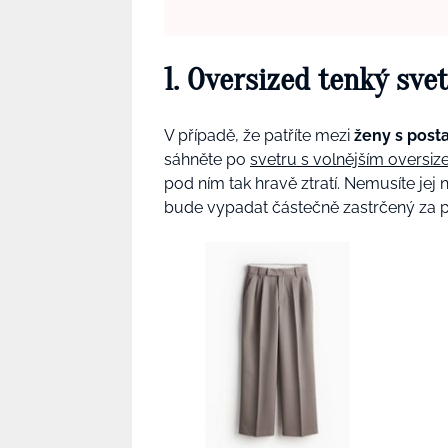
1. Oversized tenký svet
V případě, že patříte mezi
ženy s post
sáhněte po
svetru s volnějším oversiz
pod ním tak hravě ztratí. Nemusíte jej 
bude vypadat částečně zastrčený za 