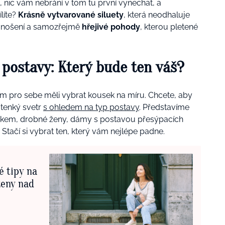
nic vám nebrání v tom tu první vynechat, a
ílíte?
Krásně vytvarované siluety
, která neodhaluje
ři nošení a samozřejmě
hřejivé pohody
, kterou pletené
p postavy: Který bude ten váš?
om pro sebe měli vybrat kousek na míru. Chcete, aby
 tenký svetr
s ohledem na typ postavy
. Představíme
škem, drobné ženy, dámy s postavou přesýpacích
. Stačí si vybrat ten, který vám nejlépe padne.
é tipy na
ženy nad