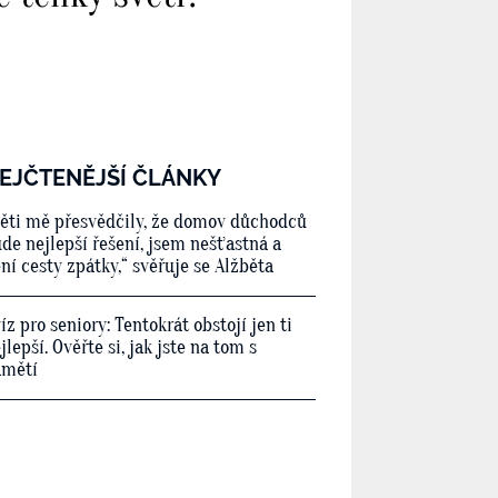
EJČTENĚJŠÍ ČLÁNKY
ěti mě přesvědčily, že domov důchodců
de nejlepší řešení, jsem nešťastná a
ní cesty zpátky,“ svěřuje se Alžběta
íz pro seniory: Tentokrát obstojí jen ti
jlepší. Ověřte si, jak jste na tom s
amětí