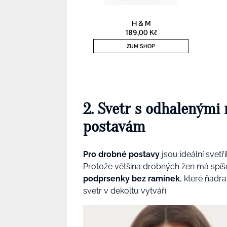
2. Svetr s odhalenými
postavám
Pro drobné postavy
jsou ideální svetř
Protože většina drobných žen má spí
podprsenky bez ramínek
, které ňadr
svetr v dekoltu vytváří.