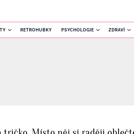
ITY
RETROHUBKY
PSYCHOLOGIE
ZDRAVÍ
ričko. Místo něj si raději oblečt