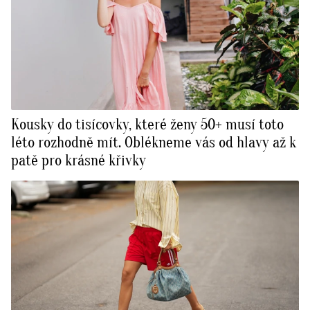
Kousky do tisícovky, které ženy 50+ musí toto
léto rozhodně mít. Oblékneme vás od hlavy až k
patě pro krásné křivky