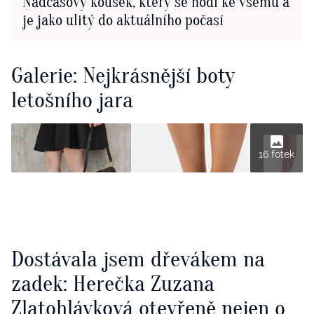
Nadčasový kousek, který se hodí ke všemu a
je jako ulitý do aktuálního počasí
Galerie: Nejkrásnější boty
letošního jara
16 fotek
Dostávala jsem dřevákem na
zadek: Herečka Zuzana
Zlatohlávková otevřeně nejen o