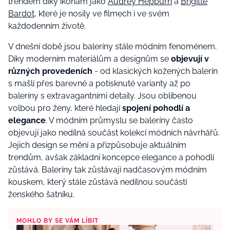
trendem díky ikonám jako
Audrey Hepburn
a
Brigitte
Bardot
, které je nosily ve filmech i ve svém
každodenním životě.
V dnešní době jsou baleríny stále módním fenoménem.
Díky moderním materiálům a designům se
objevují v
různých provedeních
- od klasických kožených balerín
s mašlí přes barevné a potisknuté varianty až po
baleríny s extravagantními detaily. Jsou oblíbenou
volbou pro ženy, které hledají
spojení pohodlí a
elegance
. V módním průmyslu se baleríny často
objevují jako nedílná součást kolekcí módních návrhářů.
Jejich design se mění a přizpůsobuje aktuálním
trendům, avšak základní koncepce elegance a pohodlí
zůstává. Baleríny tak zůstávají nadčasovým módním
kouskem, který stále zůstává nedílnou součástí
ženského šatníku.
MOHLO BY SE VÁM LÍBIT