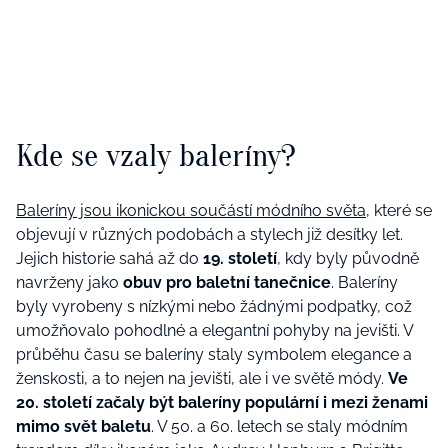
Kde se vzaly baleríny?
Baleríny jsou ikonickou součástí módního světa
, které se
objevují v různých podobách a stylech již desítky let.
Jejich historie sahá až do
19. století
, kdy byly původně
navrženy jako
obuv pro baletní tanečnice
. Baleríny
byly vyrobeny s nízkými nebo žádnými podpatky, což
umožňovalo pohodlné a elegantní pohyby na jevišti. V
průběhu času se baleríny staly symbolem elegance a
ženskosti, a to nejen na jevišti, ale i ve světě módy.
Ve
20. století začaly být baleríny populární i mezi ženami
mimo svět baletu
. V 50. a 60. letech se staly módním