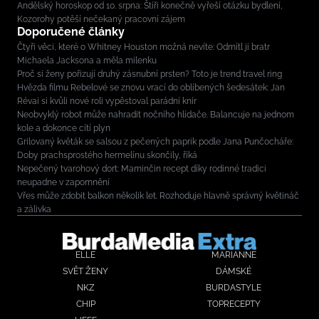
Andělský horoskop od 10. srpna: Štíři konečně vyřeší otázku bydlení,
Kozorohy potěší nečekaný pracovní zájem
Doporučené články
Čtyři věci, které o Whitney Houston možná nevíte: Odmítl ji bratr
Michaela Jacksona a měla milenku
Proč si ženy pořizují druhý zásnubní prsten? Toto je trend travel ring
Hvězda filmu Rebelové se znovu vrací do oblíbených šedesátek: Jan
Révai si kvůli nové roli vypěstoval parádní knír
Neobvyklý robot může nahradit nočního hlídače. Balancuje na jednom
kole a dokonce cítí plyn
Grilovaný květák se salsou z pečených paprik podle Jana Punčocháře:
Doby prachsprostého hermelínu skončily, říká
Nepečený tvarohový dort: Maminčin recept díky rodinné tradici
neupadne v zapomnění
Vřes může zdobit balkon několik let. Rozhoduje hlavně správný květináč
a zálivka
ELLE
MARIANNE
SVĚT ŽENY
DÁMSKÉ
NKZ
BURDASTYLE
CHIP
TOPRECEPTY