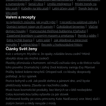
a numerologie
Seriál Ulice
Umělá inteligence
Módní trendy na
léto 2026
Kabelky na léto 2026
Letní účesy 2026
Trendy boty na
léto 2026
Vaření a recepty
30 nejlepších způsobů, jak využít rybíz
7 receptů na salátové zálivky
Domácí iontový nápoj ze tří surovin
Čokoládové brownies
Vláčné
domácí housky
Francouzská třešňová bublanina (Clafoutis)
Zapečené brambory s uzeným masem a smetanou
Perník s jablky
Extra rychlé lívance
Letní salát
Jak skladovat a zpracovat
meruňky
Ledová káva
Recepty z horkovzdušné fritézy
Články Svět ženy
Kvíz z antonym: Myslíte si, že opaky zvládáte levou zadní? Méně
obvyklá slova vás možná zaskočí
Plastiky přiznávala s humorem, od mužů zažívala rány a do třetice našla
toho pravého: Dramatický i zářivý život královny swingu Evy Pilarové
Prášky bolest kolene nevyřeší. Ortoped radí, co klouby doopravdy
potřebují. Je to i spánek
Pozice bohyně u zdi: Jak posílit stehna a pánevní dno, aniž byste
přetěžovaly kolena. Zbavíte se i kachního zadku
Must-have kosmetické produkty, bez kterých se v létě neobejdete:
Celou kosmetickou tašku vybavíte za pár stovek
Rafinované kostky po vzoru princezny Kate. Nadčasový vzor, který sluší i
zralým ženám a nikdy nevyjde z módy