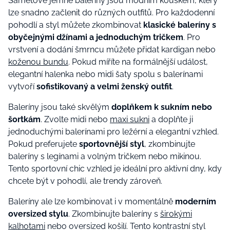
Sametově jemné baleríny jsou módním kouskem, který
lze snadno začlenit do různých outfitů. Pro každodenní
pohodlí a styl můžete zkombinovat
klasické baleríny s
obyčejnými džínami a jednoduchým tričkem
. Pro
vrstvení a dodání šmrncu můžete přidat kardigan nebo
koženou bundu
. Pokud míříte na formálnější událost,
elegantní halenka nebo midi šaty spolu s balerínami
vytvoří
sofistikovaný a velmi ženský outfit
.
Baleríny jsou také skvělým
doplňkem k sukním nebo
šortkám
. Zvolte midi nebo
maxi sukni
a doplňte ji
jednoduchými balerínami pro ležérní a elegantní vzhled.
Pokud preferujete
sportovnější styl
, zkombinujte
baleríny s legínami a volným tričkem nebo mikinou.
Tento sportovní chic vzhled je ideální pro aktivní dny, kdy
chcete být v pohodlí, ale trendy zároveň.
Baleríny ale lze kombinovat i v momentálně
moderním
oversized stylu
. Zkombinujte baleríny s
širokými
kalhotami
nebo oversized košilí. Tento kontrastní styl