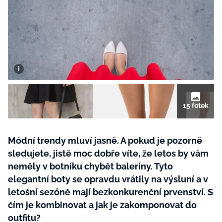
BurdaMedia
Tvoření
Extra
SVĚT ŽENY - 599 KČ
Rady a tipy
ROČNÍ PŘEDPLATNÉ SVĚT ŽENY +
SADA PRODUKTŮ MANA (10 ks)
15 fotek
Módní trendy mluví jasně. A pokud je pozorně
sledujete, jistě moc dobře víte, že letos by vám
neměly v botníku chybět baleríny. Tyto
elegantní boty se opravdu vrátily na výsluní a v
letošní sezóně mají bezkonkurenční prvenství. S
čím je kombinovat a jak je zakomponovat do
outfitu?