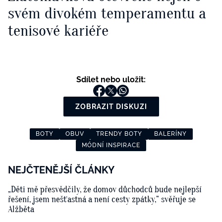
svém divokém temperamentu a
tenisové kariéře
Sdílet nebo uložit:
ZOBRAZIT DISKUZI
BOTY
OBUV
TRENDY BOTY
BALERÍNY
MÓDNÍ INSPIRACE
NEJČTENĚJŠÍ ČLÁNKY
„Děti mě přesvědčily, že domov důchodců bude nejlepší
řešení, jsem nešťastná a není cesty zpátky,“ svěřuje se
Alžběta