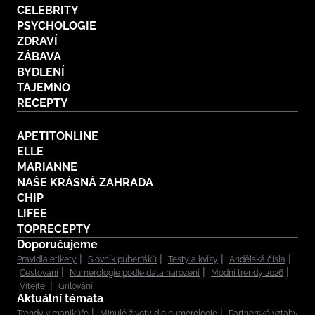
CELEBRITY
PSYCHOLOGIE
ZDRAVÍ
ZÁBAVA
BYDLENÍ
TAJEMNO
RECEPTY
APETITONLINE
ELLE
MARIANNE
NAŠE KRÁSNÁ ZAHRADA
CHIP
LIFEE
TOPRECEPTY
Doporučujeme
Pravidla etikety
Slovník puberťáků
Testy a kvízy
Andělská čísla
Cestování
Numerologie podle data narození
Módní trendy 2026
Vítejte!
Grilování
Aktuální témata
Trendy v manikúře
Minulé životy dle numerologie
Partnerské vztahy