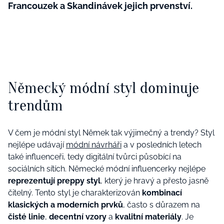
Francouzek a Skandinávek jejich prvenství.
Německý módní styl dominuje
trendům
V čem je módní styl Němek tak výjimečný a trendy? Styl
nejlépe udávají
módní návrháři
a v posledních letech
také influenceři, tedy digitální tvůrci působící na
sociálních sítích. Německé módní influencerky nejlépe
reprezentují preppy styl
, který je hravý a přesto jasně
čitelný. Tento styl je charakterizován
kombinací
klasických a moderních prvků
, často s důrazem na
čisté linie
,
decentní vzory
a
kvalitní materiály
. Je