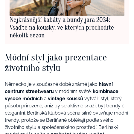
Nejkrásnější kabáty a bundy jara 2024:
Vsaďte na kousky, ve kterých prochodíte
několik sezon
Módní styl jako prezentace
životního stylu
Německo je v současné době známé jako
hlavní
centrum streetwearu
v módním světě;
kombinace
vysoce módních
a
vintage kousků
vytváří styl, který
působí přirozeně, aniž by se aktivně snažil být
trendy či
elegantní
. Berlínská klubová scéna silně ovlivňuje módní
trendy, protože se Berlíňané oblékají podle svého
životního stylu a společenského prostředí. Berlínský