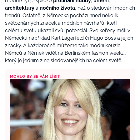
módní styl je spíše o
prolínání hudby
,
umění
,
architektury
a
nočního života
,
než o sledování módních
trendů. Ostatně, z Německa pochází hned několik
světoznámých značek a módních návrhářů, kteří
celému světu ukázali svůj potenciál. Své kořeny měli v
Německu například
Karl Lagerfeld
či Hugo Boss a jejich
značky. A každoročně můžeme také módní kouzla
Němců a Němek vidět na Berlínském fashion weeku,
který je jedním z nejsledovanějších na celém světě.
MOHLO BY SE VÁM LÍBIT