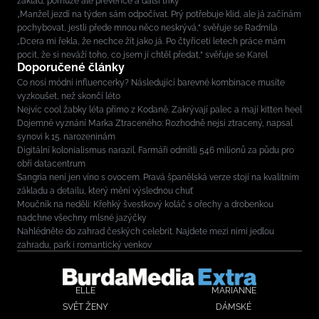
základ, pomůže ale prevence a další triky
„Manžel jezdí na týden sám odpočívat. Prý potřebuje klid, ale já začínám
pochybovat, jestli přede mnou něco neskrývá,“ svěřuje se Radmila
„Dcera mi řekla, že nechce žít jako já. Po čtyřiceti letech práce mám
pocit, že si neváží toho, co jsem jí chtěl předat,“ svěřuje se Karel
Doporučené články
Co nosí módní influencerky? Následující barevné kombinace musíte
vyzkoušet, než skončí léto
Nejvíc cool žabky léta přímo z Kodaně. Zakrývají palec a mají kitten heel
Dojemné vyznání Marka Ztraceného: Rozhodně nejsi ztracený, napsal
synovi k 15. narozeninám
Digitální kolonialismus narazil. Farmáři odmítli 546 milionů za půdu pro
obří datacentrum
Sangria není jen víno s ovocem. Pravá španělská verze stojí na kvalitním
základu a detailu, který mění výslednou chuť
Moučník na neděli: Křehký švestkový koláč s ořechy a drobenkou
nadchne všechny mlsné jazýčky
Nahlédněte do zahrad českých celebrit. Najdete mezi nimi jedlou
zahradu, park i romantický venkov
ELLE
MARIANNE
SVĚT ŽENY
DÁMSKÉ