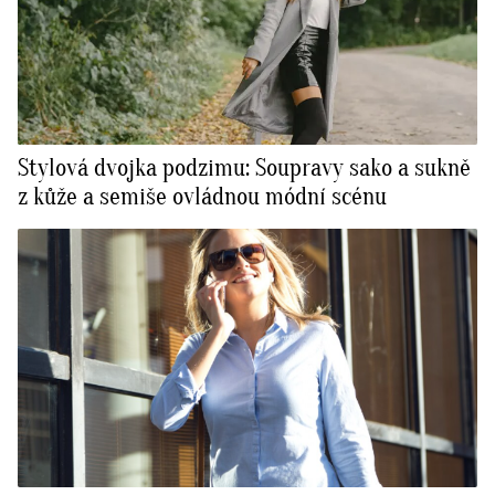
Stylová dvojka podzimu: Soupravy sako a sukně
z kůže a semiše ovládnou módní scénu