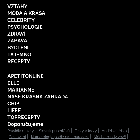
VZTAHY
MÓDA A KRÁSA
CELEBRITY
PSYCHOLOGIE
ZDRAVÍ
ZÁBAVA
BYDLENÍ
TAJEMNO
RECEPTY
APETITONLINE
ELLE
MARIANNE
NAŠE KRÁSNÁ ZAHRADA
CHIP
LIFEE
TOPRECEPTY
Doporučujeme
Pravidla etikety
Slovník puberťáků
Testy a kvízy
Andělská čísla
Cestování
Numerologie podle data narození
Módní trendy 2026