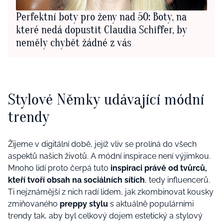
Perfektní boty pro ženy nad 50: Boty, na
které nedá dopustit Claudia Schiffer, by
neměly chybět žádné z vás
Stylové Němky udávající módní
trendy
Žijeme v digitální době, jejíž vliv se prolíná do všech
aspektů našich životů. A módní inspirace není výjimkou.
Mnoho lidí proto čerpá tuto
inspiraci právě od tvůrců,
kteří tvoří obsah na sociálních sítích
, tedy influencerů.
Ti nejznámější z nich radí lidem, jak zkombinovat kousky
zmiňovaného
preppy stylu
s aktuálně populárními
trendy tak, aby byl celkový dojem estetický a stylový