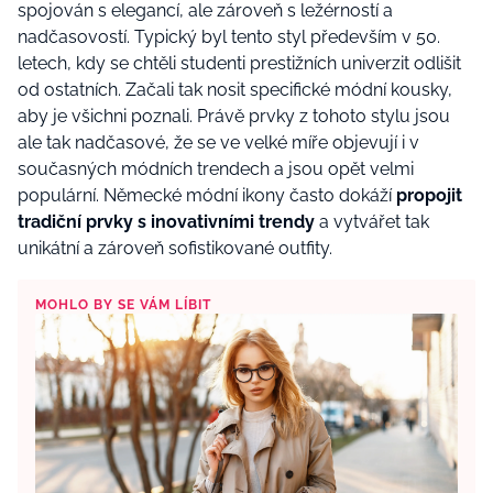
spojován s elegancí, ale zároveň s ležérností a
nadčasovostí. Typický byl tento styl především v 50.
letech, kdy se chtěli studenti prestižních univerzit odlišit
od ostatních. Začali tak nosit specifické módní kousky,
aby je všichni poznali. Právě prvky z tohoto stylu jsou
ale tak nadčasové, že se ve velké míře objevují i v
současných módních trendech a jsou opět velmi
populární. Německé módní ikony často dokáží
propojit
tradiční prvky s inovativními trendy
a vytvářet tak
unikátní a zároveň sofistikované outfity.
MOHLO BY SE VÁM LÍBIT