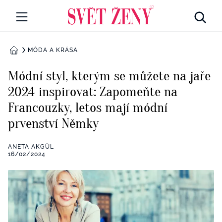
Svetzeny.cz
MÓDA A KRÁSA
MÓDA A KRÁSA
DOMŮ
CELEBRITY
Módní styl, kterým se můžete na jaře
Všechny kategorie
2024 inspirovat: Zapomeňte na
RETROHUBKY
Francouzky, letos mají módní
Rozhovory
PSYCHOLOGIE
prvenství Němky
Všechny kategorie
ZDRAVÍ
ANETA AKGÜL
16/02/2024
Seberozvoj
Všechny kategorie
ZÁBAVA
Životní styl
Všechny kategorie
BYDLENÍ
Testy a kvízy
Všechny kategorie