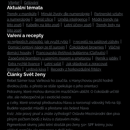
Vítejte!
Grilování
Aktuální témata
Trendy v manikúře
Minulé životy dle numerologie
Partnerské vztahy
a numerologie
Seriál Ulice
Umělá inteligence
Módní trendy na
léto 2026
Kabelky na léto 2026
Letní účesy 2026
Trendy boty na
léto 2026
Vaření a recepty
30 nejlepších způsobů, jak využít rybíz
7 receptů na salátové zálivky
Domácí iontový nápoj ze tří surovin
Čokoládové brownies
Vláčné
domácí housky
Francouzská třešňová bublanina (Clafoutis)
Zapečené brambory s uzeným masem a smetanou
Perník s jablky
Extra rychlé lívance
Letní salát
Jak skladovat a zpracovat
meruňky
Ledová káva
Recepty z horkovzdušné fritézy
Články Svět ženy
Rebel Sámer Issa: Vaňková ho zaučila, s Hanychovou prožil hodně
divokou jízdu, a přesto se stále spekuluje o jeho orientaci
Potraviny, které mohou domácím mazlíčkům ublížit: O čokoládě určitě
víte, ale nebezpečné je i exotické ovoce
4 cviky, které srovnají předsunutou hlavu a narovnají vdovský hrb na šíji.
Budete vypadat mladší a přestane vás bolest hlava
Kvíz: Jste pravý pivař a znáte zythologii? Oslavte Mezinárodní den piva
plným počtem bodů z kvízu o zlatavém moku
Pigmentové skvrny jako letní strašák pro ženy 50+: SPF krémy jsou