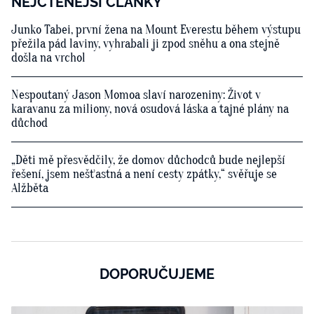
NEJČTENĚJŠÍ ČLÁNKY
Junko Tabei, první žena na Mount Everestu během výstupu
přežila pád laviny, vyhrabali ji zpod sněhu a ona stejně
došla na vrchol
Nespoutaný Jason Momoa slaví narozeniny: Život v
karavanu za miliony, nová osudová láska a tajné plány na
důchod
„Děti mě přesvědčily, že domov důchodců bude nejlepší
řešení, jsem nešťastná a není cesty zpátky,“ svěřuje se
Alžběta
DOPORUČUJEME