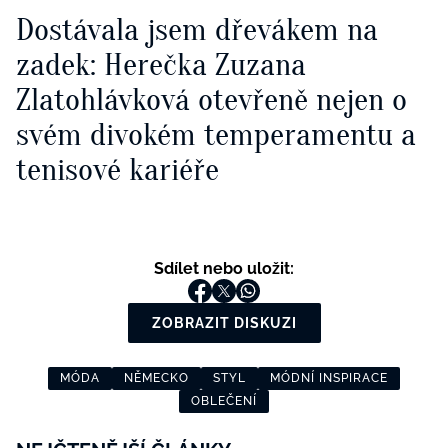
Dostávala jsem dřevákem na
zadek: Herečka Zuzana
Zlatohlávková otevřeně nejen o
svém divokém temperamentu a
tenisové kariéře
Sdílet nebo uložit:
ZOBRAZIT DISKUZI
MÓDA
NĚMECKO
STYL
MÓDNÍ INSPIRACE
OBLEČENÍ