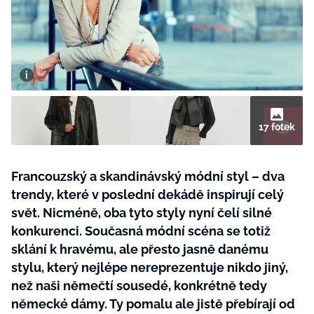
BurdaMedia
Tvoření
Extra
SVĚT ŽENY - 599 KČ
Rady a tipy
ROČNÍ PŘEDPLATNÉ SVĚT ŽENY +
SADA PRODUKTŮ MANA (10 ks)
17 fotek
Francouzský a skandinávský módní styl – dva
trendy, které v poslední dekádě inspirují celý
svět. Nicméně, oba tyto styly nyní čelí silné
konkurenci. Současná módní scéna se totiž
sklání k hravému, ale přesto jasně danému
stylu, který nejlépe nereprezentuje nikdo jiný,
než naši němečtí sousedé, konkrétně tedy
německé dámy. Ty pomalu ale jistě přebírají od