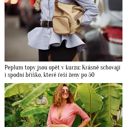
Peplum topy jsou opět v kurzu: Krásně schovají
i spodní bříško, které řeší ženy po 50