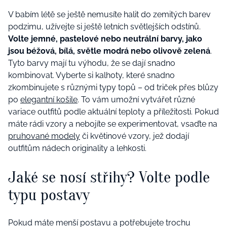
V babím létě se ještě nemusíte halit do zemitých barev
podzimu, užívejte si ještě letních světlejších odstínů.
Volte jemné, pastelové nebo neutrální barvy,
jako
jsou béžová, bílá, světle modrá nebo olivově zelená
.
Tyto barvy mají tu výhodu, že se dají snadno
kombinovat. Vyberte si kalhoty, které snadno
zkombinujete s různými typy topů – od triček přes blůzy
po
elegantní košile
. To vám umožní vytvářet různé
variace outfitů podle aktuální teploty a příležitosti. Pokud
máte rádi vzory a nebojíte se experimentovat, vsaďte na
pruhované modely
či květinové vzory, jež dodají
outfitům nádech originality a lehkosti.
Jaké se nosí střihy? Volte podle
typu postavy
Pokud máte menší postavu a potřebujete trochu