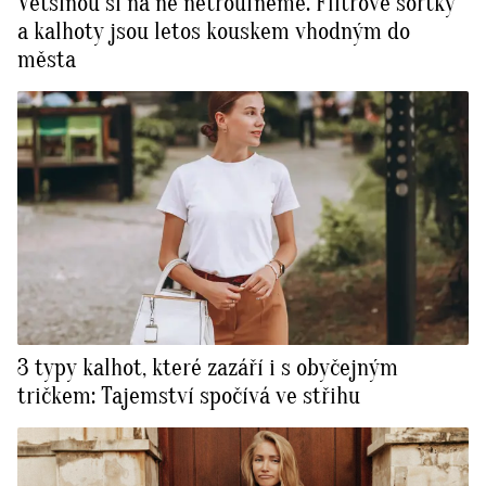
Většinou si na ně netroufneme. ⁠Flitrové šortky
a kalhoty jsou letos kouskem vhodným do
města
3 typy kalhot, které zazáří i s obyčejným
tričkem: Tajemství spočívá ve střihu