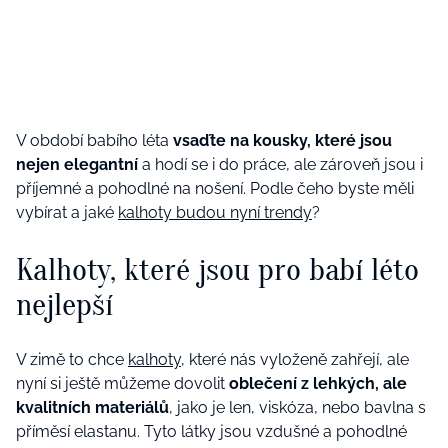
V období babího léta
vsaďte na kousky, které jsou
nejen elegantní
a hodí se i do práce, ale zároveň jsou i
příjemné a pohodlné na nošení. Podle čeho byste měli
vybírat a jaké
kalhoty budou nyní trendy
?
Kalhoty, které jsou pro babí léto
nejlepší
V zimě to chce
kalhoty
, které nás vyloženě zahřejí, ale
nyní si ještě můžeme dovolit
oblečení z lehkých, ale
kvalitních materiálů
, jako je len, viskóza, nebo bavlna s
příměsí elastanu. Tyto látky jsou vzdušné a pohodlné