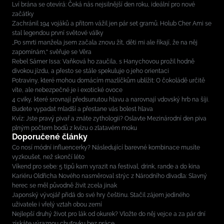
Lví brána se otevírá: Čeká nás nejsilnější den roku, ideální pro nové
začátky
Zachránil 194 vojáků a přitom vážil jen pár set gramů. Holub Cher Ami se
stal legendou první světové války
„Po smrti manžela jsem začala znovu žít, děti mi ale říkají, že na něj
zapomínám,“ svěřuje se Věra
Rebel Sámer Issa: Vaňková ho zaučila, s Hanychovou prožil hodně
divokou jízdu, a přesto se stále spekuluje o jeho orientaci
Potraviny, které mohou domácím mazlíčkům ublížit: O čokoládě určitě
víte, ale nebezpečné je i exotické ovoce
4 cviky, které srovnají předsunutou hlavu a narovnají vdovský hrb na šíji.
Budete vypadat mladší a přestane vás bolest hlava
Kvíz: Jste pravý pivař a znáte zythologii? Oslavte Mezinárodní den piva
plným počtem bodů z kvízu o zlatavém moku
Doporučené články
Co nosí módní influencerky? Následující barevné kombinace musíte
vyzkoušet, než skončí léto
Víkend pro sebe: 5 tipů kam vyrazit na festival, drink, rande a do kina
Kariéru Oldřicha Nového nasměroval strýc z Národního divadla: Slavný
herec se měl původně živit zcela jinak
Japonský vývojář přidá do své hry češtinu. Stačil zájem jediného
uživatele i vřelý vztah obou zemí
Nejlepší druhý život pro lák od okurek? Vložte do něj vejce a za pár dní
získáte výraznou chuťovku bez práce