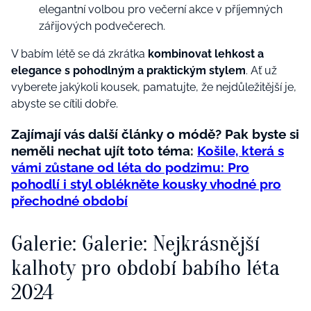
elegantní volbou pro večerní akce v příjemných
zářijových podvečerech.
V babím létě se dá zkrátka
kombinovat lehkost a
elegance s pohodlným a praktickým stylem
. Ať už
vyberete jakýkoli kousek, pamatujte, že nejdůležitější je,
abyste se cítili dobře.
Zajímají vás další články o módě? Pak byste si
neměli nechat ujít toto téma:
Košile, která s
vámi zůstane od léta do podzimu: Pro
pohodlí i styl oblékněte kousky vhodné pro
přechodné období
Galerie: Galerie: Nejkrásnější
kalhoty pro období babího léta
2024