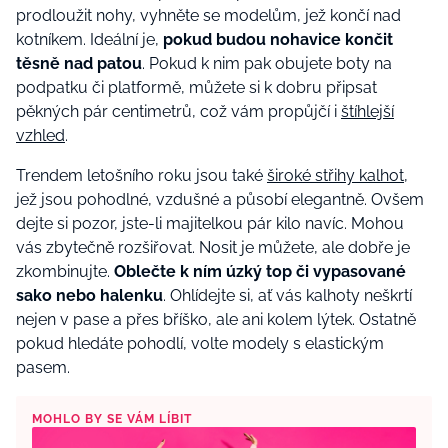
prodloužit nohy, vyhněte se modelům, jež končí nad
kotníkem. Ideální je,
pokud budou nohavice končit
těsně nad patou
. Pokud k nim pak obujete boty na
podpatku či platformě, můžete si k dobru připsat
pěkných pár centimetrů, což vám propůjčí i
štíhlejší
vzhled
.
Trendem letošního roku jsou také
široké střihy kalhot
,
jež jsou pohodlné, vzdušné a působí elegantně. Ovšem
dejte si pozor, jste-li majitelkou pár kilo navíc. Mohou
vás zbytečně rozšiřovat. Nosit je můžete, ale dobře je
zkombinujte.
Oblečte k ním úzký top či vypasované
sako nebo halenku
. Ohlídejte si, ať vás kalhoty neškrtí
nejen v pase a přes bříško, ale ani kolem lýtek. Ostatně
pokud hledáte pohodlí, volte modely s elastickým
pasem.
MOHLO BY SE VÁM LÍBIT