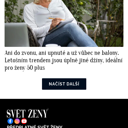
Ani do zvonu, ani upnuté a už vůbec ne balony.
Letošním trendem jsou úplně jiné džíny, ideální
pro ženy 50 plus
NAČÍST DALŠÍ
PŘEDPLATNÉ SVĚT ŽENY