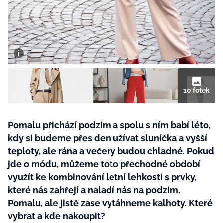
BurdaMedia
Tvoření
Extra
SVĚT ŽENY - 599 KČ
Rady a tipy
ROČNÍ PŘEDPLATNÉ SVĚT ŽENY +
SADA PRODUKTŮ MANA (10 ks)
10 fotek
Pomalu přichází podzim a spolu s ním babí léto,
kdy si budeme přes den užívat sluníčka a vyšší
teploty, ale rána a večery budou chladné. Pokud
jde o módu, můžeme toto přechodné období
využít ke kombinování letní lehkosti s prvky,
které nás zahřejí a naladí nás na podzim.
Pomalu, ale jistě zase vytáhneme kalhoty. Které
vybrat a kde nakoupit?