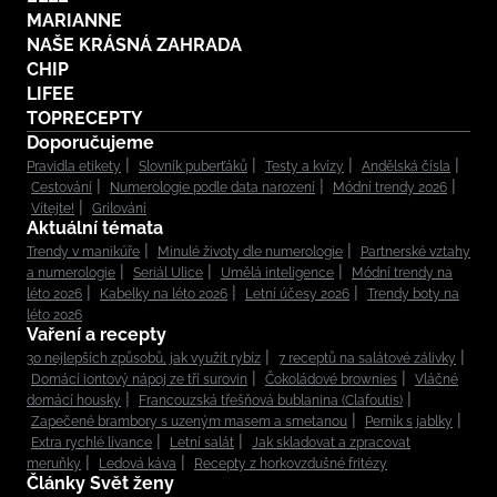
MARIANNE
NAŠE KRÁSNÁ ZAHRADA
CHIP
LIFEE
TOPRECEPTY
Doporučujeme
Pravidla etikety
Slovník puberťáků
Testy a kvízy
Andělská čísla
Cestování
Numerologie podle data narození
Módní trendy 2026
Vítejte!
Grilování
Aktuální témata
Trendy v manikúře
Minulé životy dle numerologie
Partnerské vztahy
a numerologie
Seriál Ulice
Umělá inteligence
Módní trendy na
léto 2026
Kabelky na léto 2026
Letní účesy 2026
Trendy boty na
léto 2026
Vaření a recepty
30 nejlepších způsobů, jak využít rybíz
7 receptů na salátové zálivky
Domácí iontový nápoj ze tří surovin
Čokoládové brownies
Vláčné
domácí housky
Francouzská třešňová bublanina (Clafoutis)
Zapečené brambory s uzeným masem a smetanou
Perník s jablky
Extra rychlé lívance
Letní salát
Jak skladovat a zpracovat
meruňky
Ledová káva
Recepty z horkovzdušné fritézy
Články Svět ženy