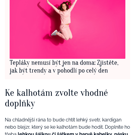
Tepláky nemusí být jen na doma: Zjistěte,
jak být trendy a v pohodlí po celý den
Ke kalhotám zvolte vhodné
doplňky
Na chladnější rána to bude chtít lehký svetr, kardigan
nebo blejzr, který se ke kalhotám bude hodit. Doplníte ho
třeba
lehkou šálkou či šátkem v barvě kabelky, pásku