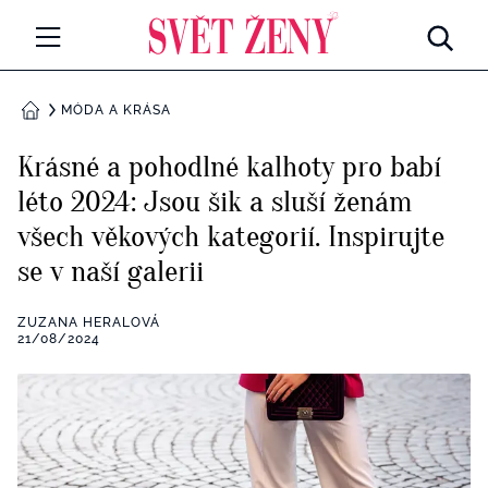
Svetzeny.cz
MÓDA A KRÁSA
MÓDA A KRÁSA
DOMŮ
CELEBRITY
Krásné a pohodlné kalhoty pro babí
Všechny kategorie
léto 2024: Jsou šik a sluší ženám
RETROHUBKY
všech věkových kategorií. Inspirujte
Rozhovory
PSYCHOLOGIE
se v naší galerii
Všechny kategorie
ZDRAVÍ
ZUZANA HERALOVÁ
21/08/2024
Seberozvoj
Všechny kategorie
ZÁBAVA
Životní styl
Všechny kategorie
BYDLENÍ
Testy a kvízy
Všechny kategorie