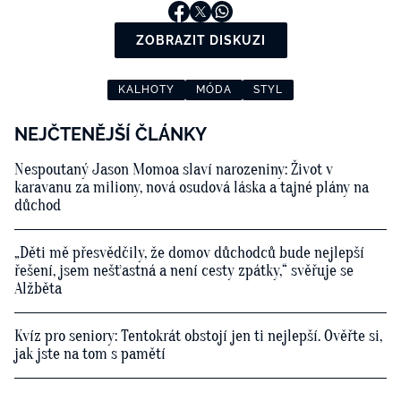
ZOBRAZIT DISKUZI
KALHOTY
MÓDA
STYL
NEJČTENĚJŠÍ ČLÁNKY
Nespoutaný Jason Momoa slaví narozeniny: Život v
karavanu za miliony, nová osudová láska a tajné plány na
důchod
„Děti mě přesvědčily, že domov důchodců bude nejlepší
řešení, jsem nešťastná a není cesty zpátky,“ svěřuje se
Alžběta
Kvíz pro seniory: Tentokrát obstojí jen ti nejlepší. Ověřte si,
jak jste na tom s pamětí