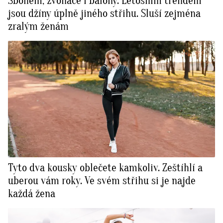
Sbohem, zvonáče i balóny. Letošním trendem
jsou džíny úplně jiného střihu. Sluší zejména
zralým ženám
Tyto dva kousky oblečete kamkoliv. Zeštíhlí a
uberou vám roky. Ve svém střihu si je najde
každá žena