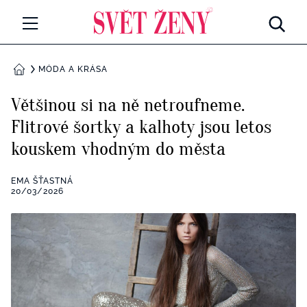
Svetzeny.cz
MÓDA A KRÁSA
MÓDA A KRÁSA
DOMŮ
CELEBRITY
Většinou si na ně netroufneme.
Všechny kategorie
⁠Flitrové šortky a kalhoty jsou letos
RETROHUBKY
kouskem vhodným do města
Rozhovory
PSYCHOLOGIE
EMA ŠŤASTNÁ
Všechny kategorie
20/03/2026
ZDRAVÍ
Seberozvoj
Všechny kategorie
ZÁBAVA
Životní styl
Všechny kategorie
BYDLENÍ
Testy a kvízy
Všechny kategorie