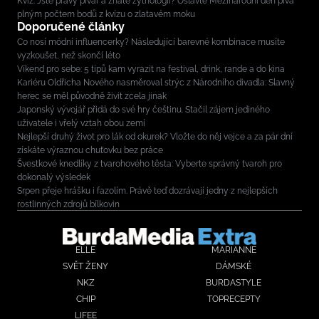
Kvíz: Jste pravý pivař a znáte zythologii? Oslavte Mezinárodní den piva
plným počtem bodů z kvízu o zlatavém moku
Doporučené články
Co nosí módní influencerky? Následující barevné kombinace musíte
vyzkoušet, než skončí léto
Víkend pro sebe: 5 tipů kam vyrazit na festival, drink, rande a do kina
Kariéru Oldřicha Nového nasměroval strýc z Národního divadla: Slavný
herec se měl původně živit zcela jinak
Japonský vývojář přidá do své hry češtinu. Stačil zájem jediného
uživatele i vřelý vztah obou zemí
Nejlepší druhý život pro lák od okurek? Vložte do něj vejce a za pár dní
získáte výraznou chuťovku bez práce
Švestkové knedlíky z tvarohového těsta: Vyberte správný tvaroh pro
dokonalý výsledek
Srpen přeje hrášku i fazolím. Právě teď dozrávají jedny z nejlepších
rostlinných zdrojů bílkovin
ELLE
MARIANNE
SVĚT ŽENY
DÁMSKÉ
NKZ
BURDASTYLE
CHIP
TOPRECEPTY
LIFEE