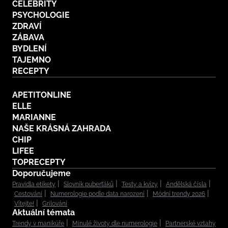
CELEBRITY
PSYCHOLOGIE
ZDRAVÍ
ZÁBAVA
BYDLENÍ
TAJEMNO
RECEPTY
APETITONLINE
ELLE
MARIANNE
NAŠE KRÁSNÁ ZAHRADA
CHIP
LIFEE
TOPRECEPTY
Doporučujeme
Pravidla etikety
Slovník puberťáků
Testy a kvízy
Andělská čísla
Cestování
Numerologie podle data narození
Módní trendy 2026
Vítejte!
Grilování
Aktuální témata
Trendy v manikúře
Minulé životy dle numerologie
Partnerské vztahy