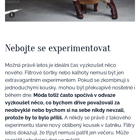
Nebojte se experimentovat
Možná právě letos je ideální čas vyzkoušet něco
nového. Flitrové šortky nebo kalhoty nemusí být jen
extravagantním experimentem. Pokud se zkombinují s
jednoduchými kousky, mohou být překvapivě nositelné i
během dne.
Móda totiž často spočívá v odvaze
vyzkoušet něco, co bychom dříve považovali za
neobvyklé nebo bychom si na sebe nikdy nevzali,
protože by to bylo příliš.
A někdy se právě z takového
experimentu stane nový oblíbený kousek v šatníku. Flitry
letos dokazují, že třpyt nemusí patřit jen večeru. Může