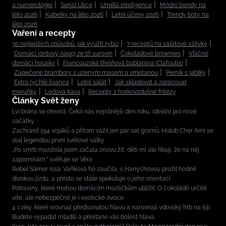
a numerologie
Seriál Ulice
Umělá inteligence
Módní trendy na
léto 2026
Kabelky na léto 2026
Letní účesy 2026
Trendy boty na
léto 2026
Vaření a recepty
30 nejlepších způsobů, jak využít rybíz
7 receptů na salátové zálivky
Domácí iontový nápoj ze tří surovin
Čokoládové brownies
Vláčné
domácí housky
Francouzská třešňová bublanina (Clafoutis)
Zapečené brambory s uzeným masem a smetanou
Perník s jablky
Extra rychlé lívance
Letní salát
Jak skladovat a zpracovat
meruňky
Ledová káva
Recepty z horkovzdušné fritézy
Články Svět ženy
Lví brána se otevírá: Čeká nás nejsilnější den roku, ideální pro nové
začátky
Zachránil 194 vojáků a přitom vážil jen pár set gramů. Holub Cher Ami se
stal legendou první světové války
„Po smrti manžela jsem začala znovu žít, děti mi ale říkají, že na něj
zapomínám,“ svěřuje se Věra
Rebel Sámer Issa: Vaňková ho zaučila, s Hanychovou prožil hodně
divokou jízdu, a přesto se stále spekuluje o jeho orientaci
Potraviny, které mohou domácím mazlíčkům ublížit: O čokoládě určitě
víte, ale nebezpečné je i exotické ovoce
4 cviky, které srovnají předsunutou hlavu a narovnají vdovský hrb na šíji.
Budete vypadat mladší a přestane vás bolest hlava