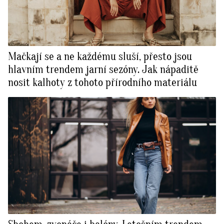
Mačkají se a ne každému sluší, přesto jsou
hlavním trendem jarní sezóny. Jak nápaditě
nosit kalhoty z tohoto přírodního materiálu