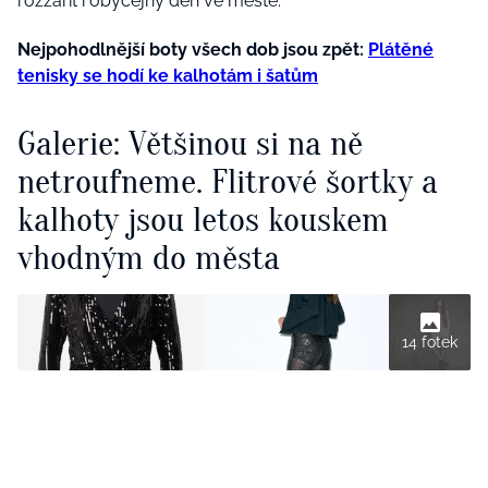
rozzářit i obyčejný den ve městě.
Nejpohodlnější boty všech dob jsou zpět:
Plátěné
tenisky se hodí ke kalhotám i šatům
Galerie: Většinou si na ně
netroufneme. ⁠Flitrové šortky a
kalhoty jsou letos kouskem
vhodným do města
14 fotek