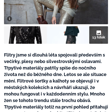
BurdaMedia
Tvoření
Extra
SVĚT ŽENY - 599 KČ
Rady a tipy
ROČNÍ PŘEDPLATNÉ SVĚT ŽENY +
SADA PRODUKTŮ MANA (10 ks)
13 fotek
Flitry jsme si dlouhá léta spojovali především s
večírky, plesy nebo silvestrovskými oslavami.
Třpytivé materiály patřily spíše do nočního
života než do běžného dne. Letos se ale situace
mění. Flitrové šortky a kalhoty se objevují i v
městských kolekcích a návrháři ukazují, že
mohou fungovat i v každodenním stylu. Mnoho
žen se tohoto trendu stále trochu obává.
Třpytivé materiály totiž na první pohled přitahují