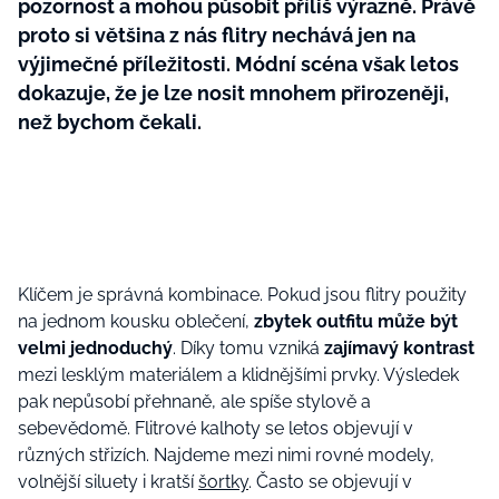
pozornost a mohou působit příliš výrazně. Právě
proto si většina z nás flitry nechává jen na
výjimečné příležitosti. Módní scéna však letos
dokazuje, že je lze nosit mnohem přirozeněji,
než bychom čekali.
Klíčem je správná kombinace. Pokud jsou flitry použity
na jednom kousku oblečení,
zbytek outfitu může být
velmi jednoduchý
. Díky tomu vzniká
zajímavý kontrast
mezi lesklým materiálem a klidnějšími prvky. Výsledek
pak nepůsobí přehnaně, ale spíše stylově a
sebevědomě. Flitrové kalhoty se letos objevují v
různých střizích. Najdeme mezi nimi rovné modely,
volnější siluety i kratší
šortky
. Často se objevují v