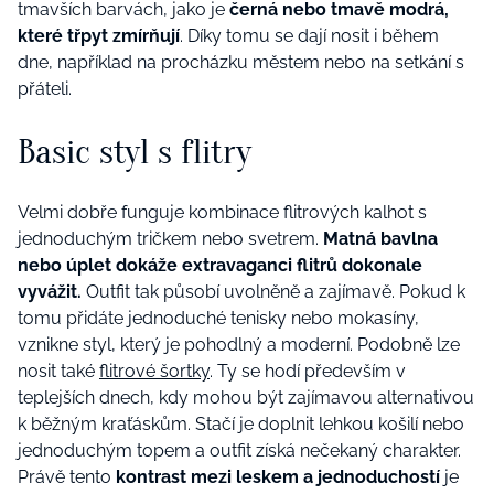
tmavších barvách, jako je
černá nebo tmavě modrá,
které třpyt zmírňují
. Díky tomu se dají nosit i během
dne, například na procházku městem nebo na setkání s
přáteli.
Basic styl s flitry
Velmi dobře funguje kombinace flitrových kalhot s
jednoduchým tričkem nebo svetrem.
Matná bavlna
nebo úplet dokáže extravaganci flitrů dokonale
vyvážit.
Outfit tak působí uvolněně a zajímavě. Pokud k
tomu přidáte jednoduché tenisky nebo mokasíny,
vznikne styl, který je pohodlný a moderní. Podobně lze
nosit také
flitrové šortky
. Ty se hodí především v
teplejších dnech, kdy mohou být zajímavou alternativou
k běžným kraťáskům. Stačí je doplnit lehkou košilí nebo
jednoduchým topem a outfit získá nečekaný charakter.
Právě tento
kontrast mezi leskem a jednoduchostí
je