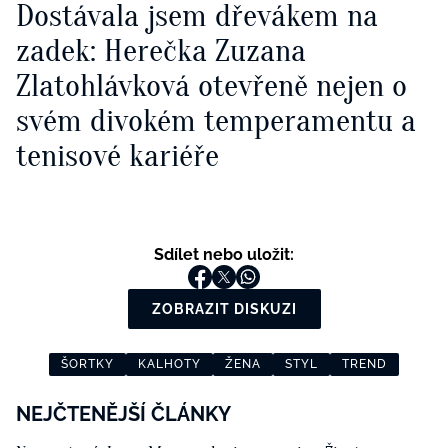
Dostávala jsem dřevákem na
zadek: Herečka Zuzana
Zlatohlávková otevřeně nejen o
svém divokém temperamentu a
tenisové kariéře
Sdílet nebo uložit:
ZOBRAZIT DISKUZI
ŠORTKY
KALHOTY
ŽENA
STYL
TREND
NEJČTENĚJŠÍ ČLÁNKY