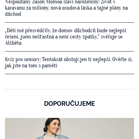
Nespoutaný Jason Momoa slaví narozeniny: Život v
karavanu za miliony, nová osudová láska a tajné plány na
důchod
„Děti mě přesvědčily, že domov důchodců bude nejlepší
řešení, jsem nešťastná a není cesty zpátky,“ svěřuje se
Alžběta
Kvíz pro seniory: Tentokrát obstojí jen ti nejlepší. Ověřte si,
jak jste na tom s pamětí
DOPORUČUJEME