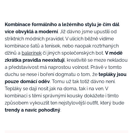
Kombinace formálního a ležérního stylu je čím dál
více obvyklá a moderní
. Již dávno jsme upustili od
striktních módních pravidel. V ulicích běžně vidíme
kombinace šatů a tenisek, nebo naopak roztrhaných
džínů a
balerínek
či jiných společenských bot.
V módě
zkrátka pravidla neexistují
, kreativitě se meze nekladou
a představivost má naprostou volnost. Právě v tomto
duchu se nese i boření dogmatu o tom, že
tepláky jsou
pouze domácí oděv
. Tomu už tak totiž dávno není.
Tepláky se dají nosit jak na doma, tak i na ven. V
kombinaci s těmi správnými kousky dokážete i tímto
způsobem vykouzlit ten nejstylovější outfit, který bude
trendy a navíc pohodlný
.