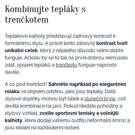
Kombinujte tepláky s
trenčkotem
Teplákové kalhoty představují zajímavý kontrast k
formálnímu stylu. A právě tento zábavný
kontrast tvoří
unikátní celek
, který z nějakého důvodu velmi dobře
funguje. Ačkoliv by se to tak na první dobrou nemuselo
zdát, spojení tepláků a
trenčkotu
funguje naprosto
skvěle.
A co pod trenčkot?
Sáhněte například po elegantním
roláku
ve stejném odstínu, jako jsou tepláky. Další
stylové doplňky mohou být šátek a
sluneční brýle
, což
skvělá kombinace na jaro. Pokud hledáte pohodlný a
stylový vzhled,
zvolte sportovní tenisky a volnější
kalhoty
, které dodají vašemu outfitu neformální šmrnc a
jsou ideální na každodenní nošení.