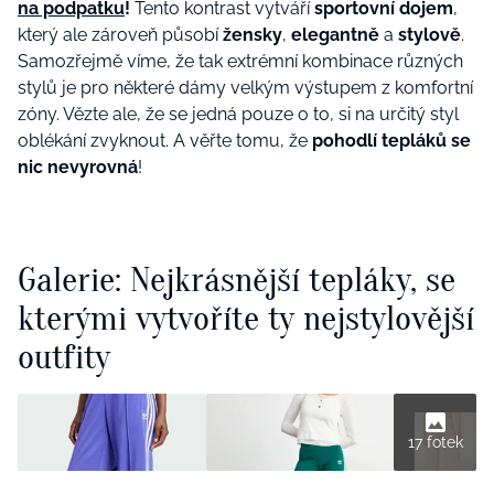
na podpatku
!
Tento kontrast vytváří
sportovní dojem
,
který ale zároveň působí
žensky
,
elegantně
a
stylově
.
Samozřejmě víme, že tak extrémní kombinace různých
stylů je pro některé dámy velkým výstupem z komfortní
zóny. Vězte ale, že se jedná pouze o to, si na určitý styl
oblékání zvyknout. A věřte tomu, že
pohodlí tepláků se
nic nevyrovná
!
Galerie: Nejkrásnější tepláky, se
kterými vytvoříte ty nejstylovější
outfity
17 fotek