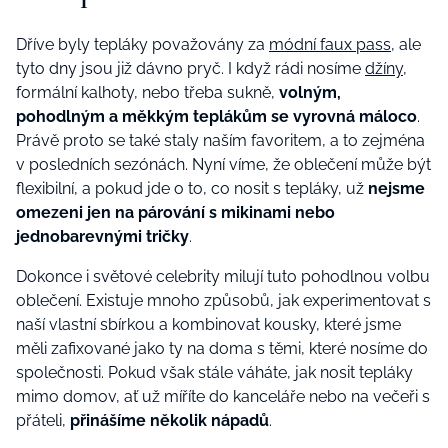
Dříve byly tepláky považovány za
módní faux pass
, ale
tyto dny jsou již dávno pryč. I když rádi nosíme
džíny
,
formální kalhoty, nebo třeba sukně,
volným,
pohodlným a měkkým teplákům se vyrovná máloco
.
Právě proto se také staly naším favoritem, a to zejména
v posledních sezónách. Nyní víme, že oblečení může být
flexibilní, a pokud jde o to, co nosit s tepláky, už
nejsme
omezeni jen na párování s mikinami nebo
jednobarevnými tričky
.
Dokonce i světové celebrity milují tuto pohodlnou volbu
oblečení. Existuje mnoho způsobů, jak experimentovat s
naší vlastní sbírkou a kombinovat kousky, které jsme
měli zafixované jako ty na doma s těmi, které nosíme do
společnosti. Pokud však stále váháte, jak nosit tepláky
mimo domov, ať už míříte do kanceláře nebo na večeři s
přáteli,
přinášíme několik nápadů
.