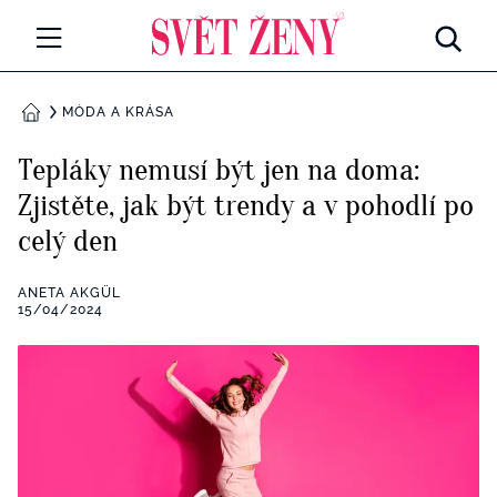
Svetzeny.cz
MÓDA A KRÁSA
MÓDA A KRÁSA
DOMŮ
CELEBRITY
Tepláky nemusí být jen na doma:
Všechny kategorie
Zjistěte, jak být trendy a v pohodlí po
RETROHUBKY
celý den
Rozhovory
PSYCHOLOGIE
ANETA AKGÜL
Všechny kategorie
15/04/2024
ZDRAVÍ
Seberozvoj
Všechny kategorie
ZÁBAVA
Životní styl
Všechny kategorie
BYDLENÍ
Testy a kvízy
Všechny kategorie