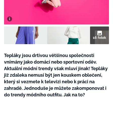
BurdaMedia
Tvoření
Extra
SVĚT ŽENY - 599 KČ
Rady a tipy
ROČNÍ PŘEDPLATNÉ SVĚT ŽENY +
SADA PRODUKTŮ MANA (10 ks)
16 fotek
Tepláky jsou drtivou většinou společnosti
vnímány jako domácí nebo sportovní oděv.
Aktuální módní trendy však mluví jinak! Tepláky
již zdaleka nemusí být jen kouskem oblečení,
který si vezmete k televizi nebo k práci na
zahradě. Jednoduše je můžete zakomponovat i
do trendy módního outfitu. Jak na to?