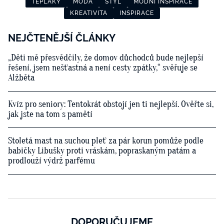
TEPLÁKY
MÓDA
STYL
MÓDNÍ INSPIRACE
KREATIVITA
INSPIRACE
NEJČTENĚJŠÍ ČLÁNKY
„Děti mě přesvědčily, že domov důchodců bude nejlepší
řešení, jsem nešťastná a není cesty zpátky,“ svěřuje se
Alžběta
Kvíz pro seniory: Tentokrát obstojí jen ti nejlepší. Ověřte si,
jak jste na tom s pamětí
Stoletá mast na suchou pleť za pár korun pomůže podle
babičky Libušky proti vráskám, popraskaným patám a
prodlouží výdrž parfému
DOPORUČUJEME