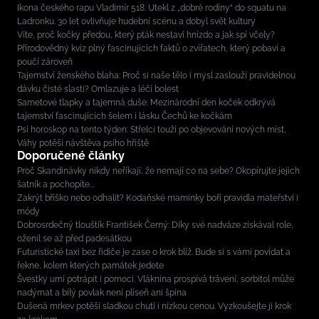
Ikona českého rapu Vladimír 518: Utekl z „dobré rodiny“ do squatu na
Ladronku. 30 let ovlivňuje hudební scénu a dobyl svět kultury
Víte, proč kočky předou, který pták nestaví hnízdo a jak spí včely?
Přírodovědný kvíz plný fascinujících faktů o zvířatech, který pobaví a
poučí zároveň
Tajemství ženského blaha: Proč si naše tělo i mysl zaslouží pravidelnou
dávku čisté slasti? Omlazuje a léčí bolest
Sametové tlapky a tajemná duše: Mezinárodní den koček odkrývá
tajemství fascinujících šelem i lásku Čechů ke kočkám
Psí horoskop na tento týden: Střelci touží po objevování nových míst,
Váhy potěší návštěva psího hřiště
Doporučené články
Proč Skandinávky nikdy neříkají, že nemají co na sebe? Okopírujte jejich
šatník a pochopíte...
Zakrýt bříško nebo odhalit? Kodaňské maminky boří pravidla mateřství i
módy
Dobrosrdečný tlouštík František Černý: Díky své nadváze získával role,
oženil se až před padesátkou
Futuristické taxi bez řidiče je zase o krok blíž. Bude si s vámi povídat a
řekne, kolem kterých památek jedete
Švestky umí potrápit i pomoci. Vláknina prospívá trávení, sorbitol může
nadýmat a bílý povlak není plíseň ani špína
Dušená mrkev potěší sladkou chutí i nízkou cenou. Vyzkoušejte ji krok