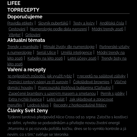
LIFEE
TOPRECEPTY
Doporučujeme
Pravidla etikety
Slovník puberťáků
Testy a kvízy
Andělská čísla
Cestování
Numerologie podle data narození
Módní trendy 2026
Vítejte!
Grilování
Aktuální témata
Trendy v manikúře
Minulé životy dle numerologie
Partnerské vztahy
a numerologie
Seriál Ulice
Umělá inteligence
Módní trendy na
léto 2026
Kabelky na léto 2026
Letní účesy 2026
Trendy boty na
léto 2026
Vaření a recepty
30 nejlepších způsobů, jak využít rybíz
7 receptů na salátové zálivky
Domácí iontový nápoj ze tří surovin
Čokoládové brownies
Vláčné
domácí housky
Francouzská třešňová bublanina (Clafoutis)
Zapečené brambory s uzeným masem a smetanou
Perník s jablky
Extra rychlé lívance
Letní salát
Jak skladovat a zpracovat
meruňky
Ledová káva
Recepty z horkovzdušné fritézy
Články Svět ženy
Týdenní tarotová předpověď Alice Cross od 10. srpna: Zatočte s kostlivci
ve skříni, vyhněte se podvodníkům a přivítejte novou životní energii
„Maminka si po rozvodu pořídila kočku, dnes se to vymklo kontrole a já
nevím, co s tím,“ svěřuje se Veronika