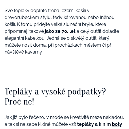
Své tepláky doplňte třeba ležérní košilí v
dřevorubeckém stylu, tedy károvanou nebo lněnou
košilí. K tomu přidejte velké sluneční brýle, které
připomínají takové
jako ze 70. let
a celý outfit dolaďte
elegantní kabelkou
. Jedná se o skvělý outfit, který
můžete nosit doma, při procházkách městem či při
návštěvě kavárny.
Tepláky a vysoké podpatky?
Proč ne!
Jak již bylo řečeno, v módě se kreativitě meze nekladou,
a tak si na sebe klidně můžete vzít
tepláky a k nim
boty