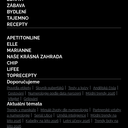
ZÁBAVA
BYDLENÍ
TAJEMNO
RECEPTY
APETITONLINE
ELLE
MARIANNE
NAŠE KRÁSNÁ ZAHRADA
CHIP
LIFEE
TOPRECEPTY
Doporučujeme
Pravidla etikety
Slovník puberťáků
Testy a kvízy
Andělská čísla
Cestování
Numerologie podle data narození
Módní trendy 2026
Vítejte!
Grilování
Aktuální témata
Trendy v manikúře
Minulé životy dle numerologie
Partnerské vztahy
a numerologie
Seriál Ulice
Umělá inteligence
Módní trendy na
léto 2026
Kabelky na léto 2026
Letní účesy 2026
Trendy boty na
léto 2026