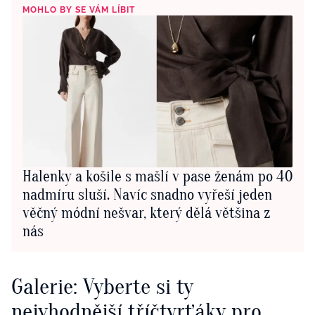
MOHLO BY SE VÁM LÍBIT
Halenky a košile s mašlí v pase ženám po 40
nadmíru sluší. Navíc snadno vyřeší jeden
věčný módní nešvar, který dělá většina z
nás
Galerie: Vyberte si ty
nejvhodnější tříčtvrťáky pro