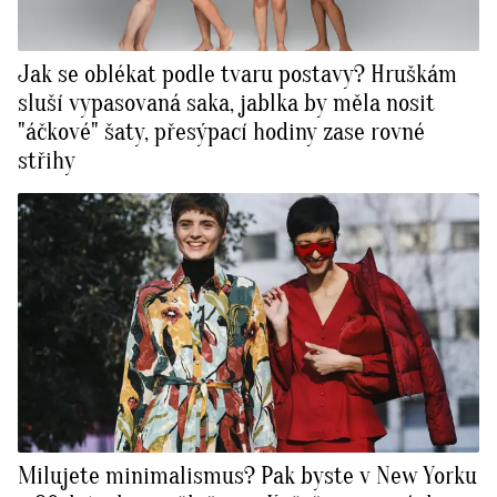
Jak se oblékat podle tvaru postavy? Hruškám
sluší vypasovaná saka, jablka by měla nosit
"áčkové" šaty, přesýpací hodiny zase rovné
střihy
Milujete minimalismus? Pak byste v New Yorku