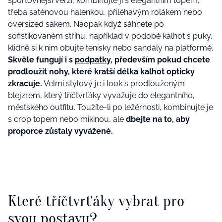
sportovnější verzi, kombinujte ji s elegantním topem,
třeba saténovou halenkou, přiléhavým rolákem nebo
oversized sakem. Naopak když sáhnete po
sofistikovaném střihu, například v podobě kalhot s puky,
klidně si k nim obujte tenisky nebo sandály na platformě.
Skvěle fungují i s
podpatky
, především pokud chcete
prodloužit nohy, které kratší délka kalhot opticky
zkracuje.
Velmi stylový je i look s prodlouženým
blejzrem, který tříčtvrťáky vyvažuje do elegantního,
městského outfitu. Toužíte-li po ležérnosti, kombinujte je
s crop topem nebo mikinou, ale
dbejte na to, aby
proporce zůstaly vyvážené.
Které tříčtvrťáky vybrat pro
svou postavu?