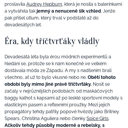
proslavila
Audrey Hepburn
, která je nosila s balerínkami
a vytvářela tak
jemný a nenuceně šik vzhled
. Jenže
pak přišel útlum, který trval v podstatě až do
devadesátých let.
Éra, kdy tříčtvrťáky vládly
Devadesátá léta byla érou módních experimentů a
hledání se, protože se k nám konečně ve velkém
dostávala móda ze Západu. A my s nadšením brali
všechno, ať už to bylo vkusné nebo ne.
Obětí tohoto
období byly mimo jiné právě tříčtvrťáky.
Nosit se
začaly v nejrůznějších podobách: od maskáčových
baggy kalhot s kapsami až po lesklé sportovní modely s
elastickým pasem a reflexními proužky. Mezi jejich
propagátory tehdy patřily popové hvězdy jako Britney
Spears, Christina Aguilera nebo členky
Spice Girls
.
Ačkoliv tehdy působily moderně a rebelsky, s