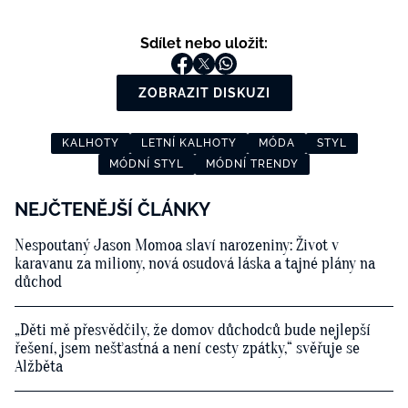
Sdílet nebo uložit:
ZOBRAZIT DISKUZI
KALHOTY
LETNÍ KALHOTY
MÓDA
STYL
MÓDNÍ STYL
MÓDNÍ TRENDY
NEJČTENĚJŠÍ ČLÁNKY
Nespoutaný Jason Momoa slaví narozeniny: Život v
karavanu za miliony, nová osudová láska a tajné plány na
důchod
„Děti mě přesvědčily, že domov důchodců bude nejlepší
řešení, jsem nešťastná a není cesty zpátky,“ svěřuje se
Alžběta