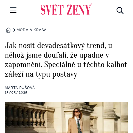
Svetzeny.cz
MÓDA A KRÁSA
MÓDA A KRÁSA
DOMŮ
CELEBRITY
Jak nosit devadesátkový trend, u
Všechny kategorie
něhož jsme doufali, že upadne v
RETROHUBKY
zapomnění. Speciálně u těchto kalhot
Rozhovory
PSYCHOLOGIE
záleží na typu postavy
Všechny kategorie
ZDRAVÍ
MARTA PUŠOVÁ
15/05/2025
Seberozvoj
Všechny kategorie
ZÁBAVA
Životní styl
Všechny kategorie
BYDLENÍ
Testy a kvízy
Všechny kategorie