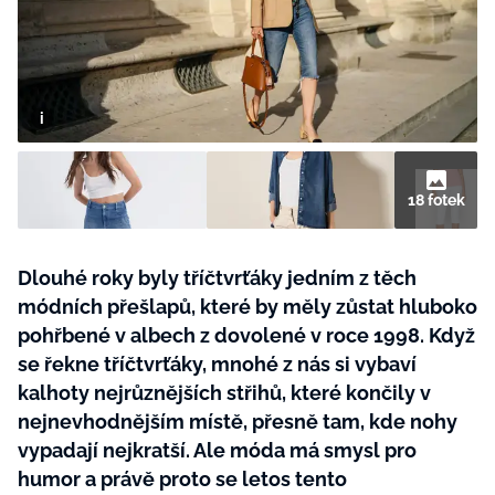
BurdaMedia
Tvoření
Extra
SVĚT ŽENY - 599 KČ
Rady a tipy
ROČNÍ PŘEDPLATNÉ SVĚT ŽENY +
SADA PRODUKTŮ MANA (10 ks)
18 fotek
Dlouhé roky byly tříčtvrťáky jedním z těch
módních přešlapů, které by měly zůstat hluboko
pohřbené v albech z dovolené v roce 1998. Když
se řekne tříčtvrťáky, mnohé z nás si vybaví
kalhoty nejrůznějších střihů, které končily v
nejnevhodnějším místě, přesně tam, kde nohy
vypadají nejkratší. Ale móda má smysl pro
humor a právě proto se letos tento