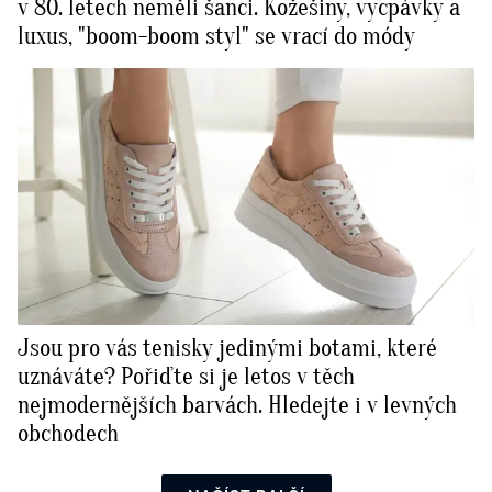
v 80. letech neměli šanci. Kožešiny, vycpávky a
luxus, "boom-boom styl" se vrací do módy
Jsou pro vás tenisky jedinými botami, které
uznáváte? Pořiďte si je letos v těch
nejmodernějších barvách. Hledejte i v levných
obchodech