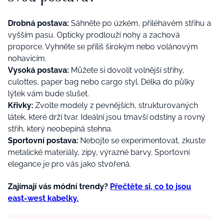
Drobná postava:
Sáhněte po úzkém, přiléhavém střihu a
vyšším pasu. Opticky prodlouží nohy a zachová
proporce. Vyhněte se příliš širokým nebo volánovým
nohavicím.
Vysoká postava:
Můžete si dovolit volnější střihy,
culottes, paper bag nebo cargo styl. Délka do půlky
lýtek vám bude slušet.
Křivky:
Zvolte modely z pevnějších, strukturovaných
látek, které drží tvar. Ideální jsou tmavší odstíny a rovný
střih, který neobepíná stehna.
Sportovní postava:
Nebojte se experimentovat, zkuste
metalické materiály, zipy, výrazné barvy. Sportovní
elegance je pro vás jako stvořená.
Zajímají vás módní trendy?
Přečtěte si, co to jsou
east-west kabelky.