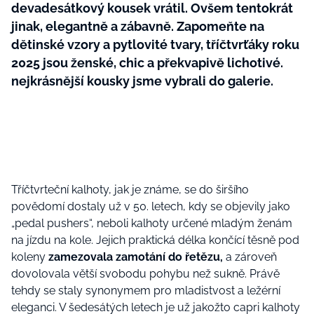
devadesátkový kousek vrátil. Ovšem tentokrát
jinak, elegantně a zábavně. Zapomeňte na
dětinské vzory a pytlovité tvary, tříčtvrťáky roku
2025 jsou ženské, chic a překvapivě lichotivé.
nejkrásnější kousky jsme vybrali do galerie.
Tříčtvrteční kalhoty, jak je známe, se do širšího
povědomí dostaly už v 50. letech, kdy se objevily jako
„pedal pushers“, neboli kalhoty určené mladým ženám
na jízdu na kole. Jejich praktická délka končící těsně pod
koleny
zamezovala zamotání do řetězu,
a zároveň
dovolovala větší svobodu pohybu než sukně. Právě
tehdy se staly synonymem pro mladistvost a ležérní
eleganci. V šedesátých letech je už jakožto capri kalhoty