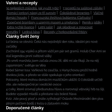
Vaření a recepty
30 nejlepších způsobů, jak využít rybíz
7 receptů na salátové zálivky
Domácí iontový nápoj ze tří surovin
Čokoládové brownies
Vláčné
domácí housky
Francouzská třešňová bublanina (Clafoutis)
Zapečené brambory s uzeným masem a smetanou
Perník s jablky
Extra rychlé lívance
Letní salát
Jak skladovat a zpracovat
meruňky
Ledová káva
Recepty z horkovzdušné fritézy
Články Svět ženy
Lví brána se otevírá: Čeká nás nejsilnější den roku, ideální pro nové
začátky
Zachránil 194 vojáků a přitom vážil jen pár set gramů. Holub Cher Ami se
stal legendou první světové války
„Po smrti manžela jsem začala znovu žít, děti mi ale říkají, že na něj
zapomínám,“ svěřuje se Věra
Rebel Sámer Issa: Vaňková ho zaučila, s Hanychovou prožil hodně
divokou jízdu, a přesto se stále spekuluje o jeho orientaci
Potraviny, které mohou domácím mazlíčkům ublížit: O čokoládě určitě
víte, ale nebezpečné je i exotické ovoce
4 cviky, které srovnají předsunutou hlavu a narovnají vdovský hrb na šíji.
Budete vypadat mladší a přestane vás bolest hlava
Kvíz: Jste pravý pivař a znáte zythologii? Oslavte Mezinárodní den piva
plným počtem bodů z kvízu o zlatavém moku
Doporučené články