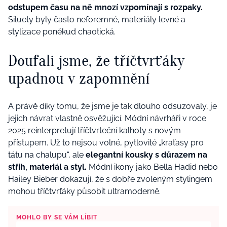
odstupem času na ně mnozí vzpomínají s rozpaky.
Siluety byly často neforemné, materiály levné a
stylizace poněkud chaotická.
Doufali jsme, že tříčtvrťáky
upadnou v zapomnění
A právě díky tomu, že jsme je tak dlouho odsuzovaly, je
jejich návrat vlastně osvěžující. Módní návrháři v roce
2025 reinterpretují tříčtvrteční kalhoty s novým
přístupem. Už to nejsou volné, pytlovité „kraťasy pro
tátu na chalupu“, ale
elegantní kousky s důrazem na
střih, materiál a styl.
Módní ikony jako Bella Hadid nebo
Hailey Bieber dokazují, že s dobře zvoleným stylingem
mohou tříčtvrťáky působit ultramoderně.
MOHLO BY SE VÁM LÍBIT