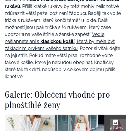
rukávů
. Příliš krátké rukávy by totiž mohly nelichotivě
zdůraznit větší paže, což není žádoucí. Raději tak volte
trička s rukávem, který končí téměř u lokte. Další
možností jsou pak trička s ¾ rukávem, který zase
upozorní na vaše štíhlé a ženské zápěstí.
Vedle
nešlápnete ani s
klasickou košilí
, která by měla být
základním prvkem vašeho šatníku
. Pozor si však dejte
na její střih. Pokud máte větší prsa, rozhodně volte
takové košile, které je nebudou obepínat. Knoflíčky,
které tak tak drží, nepůsobí v celkovém dojmu příliš
lichotivě.
Galerie: Oblečení vhodné pro
plnoštíhlé ženy
19 fotek