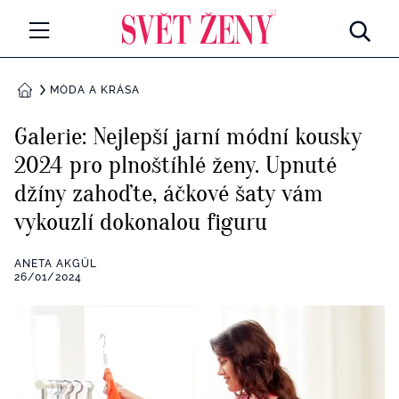
Svetzeny.cz
MÓDA A KRÁSA
MÓDA A KRÁSA
DOMŮ
CELEBRITY
Galerie: Nejlepší jarní módní kousky
Všechny kategorie
2024 pro plnoštíhlé ženy. Upnuté
RETROHUBKY
džíny zahoďte, áčkové šaty vám
Rozhovory
PSYCHOLOGIE
vykouzlí dokonalou figuru
Všechny kategorie
ZDRAVÍ
ANETA AKGÜL
26/01/2024
Seberozvoj
Všechny kategorie
ZÁBAVA
Životní styl
Všechny kategorie
BYDLENÍ
Testy a kvízy
Všechny kategorie