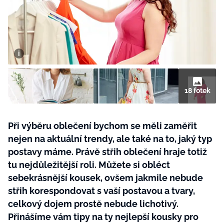
BurdaMedia
Tvoření
Extra
SVĚT ŽENY - 599 KČ
Rady a tipy
ROČNÍ PŘEDPLATNÉ SVĚT ŽENY +
SADA PRODUKTŮ MANA (10 ks)
18 fotek
Při výběru oblečení bychom se měli zaměřit
nejen na aktuální trendy, ale také na to, jaký typ
postavy máme. Právě střih oblečení hraje totiž
tu nejdůležitější roli. Můžete si obléct
sebekrásnější kousek, ovšem jakmile nebude
střih korespondovat s vaší postavou a tvary,
celkový dojem prostě nebude lichotivý.
Přinášíme vám tipy na ty nejlepší kousky pro