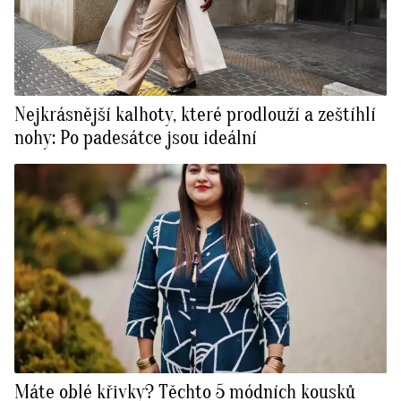
Nejkrásnější kalhoty, které prodlouží a zeštíhlí
nohy: Po padesátce jsou ideální
Máte oblé křivky? Těchto 5 módních kousků