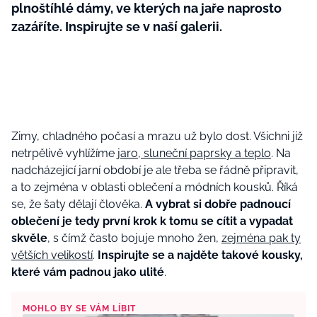
plnoštíhlé dámy, ve kterých na jaře naprosto
zazáříte. Inspirujte se v naší galerii.
Zimy, chladného počasí a mrazu už bylo dost. Všichni již
netrpělivě vyhlížíme
jaro, sluneční paprsky a teplo
. Na
nadcházející jarní období je ale třeba se řádně připravit,
a to zejména v oblasti oblečení a módních kousků. Říká
se, že šaty dělají člověka.
A vybrat si dobře padnoucí
oblečení je tedy první krok k tomu se cítit a vypadat
skvěle
, s čímž často bojuje mnoho žen,
zejména pak ty
větších velikostí
.
Inspirujte se a najděte takové kousky,
které vám padnou jako ulité
.
MOHLO BY SE VÁM LÍBIT