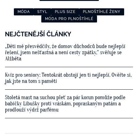
MÓDA
STYL
PLUS SIZE
PLNOŠTÍHLÉ ŽENY
MÓDA PRO PLNOŠTÍHLÉ
NEJČTENĚJŠÍ ČLÁNKY
„Děti mě přesvědčily, že domov důchodců bude nejlepší
řešení, jsem nešťastná a není cesty zpátky,“ svěřuje se
Alžběta
Kvíz pro seniory: Tentokrát obstojí jen ti nejlepší. Ověřte si,
jak jste na tom s pamětí
Stoletá mast na suchou pleť za pár korun pomůže podle
babičky Libušky proti vráskám, popraskaným patám a
prodlouží výdrž parfému