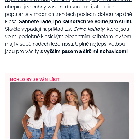
obepínají všechny vaše nedokonalosti, ale jejich
popularita v módních trendech poslední dobou rapidně
klesá
.
Sáhněte raději po kalhotách ve volnějším střihu
.
Skvěle vypadají například tzv.
Chino kalhoty
, které jsou
velmi podobné klasickým elegantním kalhotám, ovšem
mají v sobě nádech ležérnosti. Úplně nejlepší volbou
jsou pro vás ty
s vyšším pasem a širšími nohavicemi
.
MOHLO BY SE VÁM LÍBIT