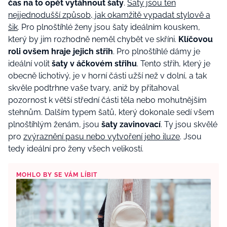
čas na to opět vytáhnout šaty
.
Šaty jsou ten
nejjednodušší způsob, jak okamžitě vypadat stylově a
šik
. Pro plnoštíhlé ženy jsou šaty ideálním kouskem,
který by jim rozhodně neměl chybět ve skříni.
Klíčovou
roli ovšem hraje jejich střih
. Pro plnoštíhlé dámy je
ideální volit
šaty v áčkovém střihu
. Tento střih, který je
obecně lichotivý, je v horní části užší než v dolní, a tak
skvěle podtrhne vaše tvary, aniž by přitahoval
pozornost k větší střední části těla nebo mohutnějším
stehnům. Dalším typem šatů, který dokonale sedí všem
plnoštíhlým ženám, jsou
šaty zavinovací
. Ty jsou skvělé
pro
zvýraznění pasu nebo vytvoření jeho iluze
. Jsou
tedy ideální pro ženy všech velikostí.
MOHLO BY SE VÁM LÍBIT