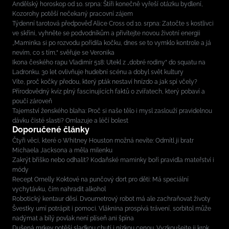
Andělský horoskop od 10. srpna: Štíři konečně vyřeší otázku bydlení,
Kozorohy potěší nečekaný pracovní zájem
Týdenní tarotová předpověď Alice Cross od 10. srpna: Zatočte s kostlivci
ve skříni, vyhněte se podvodníkům a přivítejte novou životní energii
„Maminka si po rozvodu pořídila kočku, dnes se to vymklo kontrole a já
nevím, co s tím,“ svěřuje se Veronika
Ikona českého rapu Vladimír 518: Utekl z „dobré rodiny“ do squatu na
Ladronku. 30 let ovlivňuje hudební scénu a dobyl svět kultury
Víte, proč kočky předou, který pták nestaví hnízdo a jak spí včely?
Přírodovědný kvíz plný fascinujících faktů o zvířatech, který pobaví a
poučí zároveň
Tajemství ženského blaha: Proč si naše tělo i mysl zaslouží pravidelnou
dávku čisté slasti? Omlazuje a léčí bolest
Doporučené články
Čtyři věci, které o Whitney Houston možná nevíte: Odmítl ji bratr
Michaela Jacksona a měla milenku
Zakrýt bříško nebo odhalit? Kodaňské maminky boří pravidla mateřství i
módy
Recept Ornelly Koktové na punčový dort pro děti: Má speciální
vychytávku, čím nahradit alkohol
Robotický kentaur děsí. Dvoumetrový robot má ale zachraňovat životy
Švestky umí potrápit i pomoci. Vláknina prospívá trávení, sorbitol může
nadýmat a bílý povlak není plíseň ani špína
Dušená mrkev potěší sladkou chutí i nízkou cenou. Vyzkoušejte ji krok