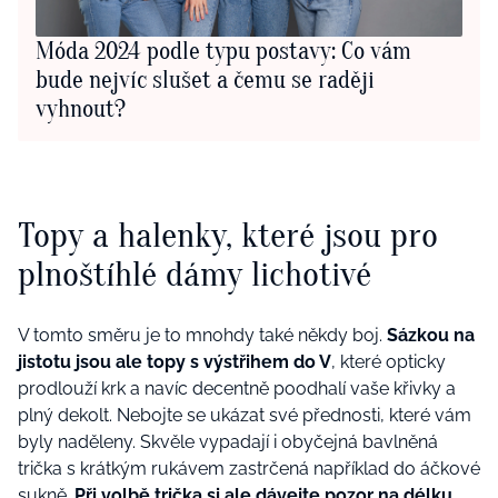
Móda 2024 podle typu postavy: Co vám
bude nejvíc slušet a čemu se raději
vyhnout?
Topy a halenky, které jsou pro
plnoštíhlé dámy lichotivé
V tomto směru je to mnohdy také někdy boj.
Sázkou na
jistotu jsou ale topy s výstřihem do V
, které opticky
prodlouží krk a navíc decentně poodhalí vaše křivky a
plný dekolt. Nebojte se ukázat své přednosti, které vám
byly naděleny. Skvěle vypadají i obyčejná bavlněná
trička s krátkým rukávem zastrčená například do áčkové
sukně.
Při volbě trička si ale dávejte pozor na délku