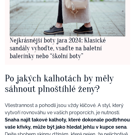
Nejkrásnější boty jara 2024: Klasické
sandály vyhoďte, vsaďte na baletní
balerínky nebo “školní boty”
Po jakých kalhotách by měly
sáhnout plnoštíhlé ženy?
Všestrannost a pohodlí jsou vždy klíčové. A styl, který
vytvoří rovnováhu ve vašich proporcích, je nutností.
Snaha najít takové kalhoty, které dokonale podtrhnou
vaše křivky, může být jako hledat jehlu v kupce sena
.
Dejte sbohem skinny džínám, které nejen, že nelichotivě