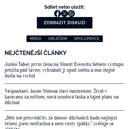
Sdílet nebo uložit:
ZOBRAZIT DISKUZI
MÓDA
OBLEČENÍ
SPOLUPRÁCE
NEJČTENĚJŠÍ ČLÁNKY
Junko Tabei, první žena na Mount Everestu během výstupu
přežila pád laviny, vyhrabali ji zpod sněhu a ona stejně
došla na vrchol
Nespoutaný Jason Momoa slaví narozeniny: Život v
karavanu za miliony, nová osudová láska a tajné plány na
důchod
„Děti mě přesvědčily, že domov důchodců bude nejlepší
řešení, jsem nešťastná a není cesty zpátky,“ svěřuje se