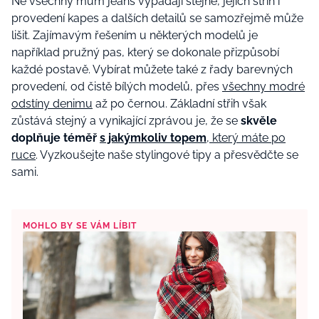
Ne všechny mum jeans vypadají stejně, jejich střih i
provedení kapes a dalších detailů se samozřejmě může
lišit. Zajímavým řešením u některých modelů je
například pružný pas, který se dokonale přizpůsobí
každé postavě. Vybírat můžete také z řady barevných
provedení, od čistě bílých modelů, přes
všechny modré
odstíny denimu
až po černou. Základní střih však
zůstává stejný a vynikající zprávou je, že se
skvěle
doplňuje téměř
s jakýmkoliv topem
, který máte po
ruce
. Vyzkoušejte naše stylingové tipy a přesvědčte se
sami.
MOHLO BY SE VÁM LÍBIT