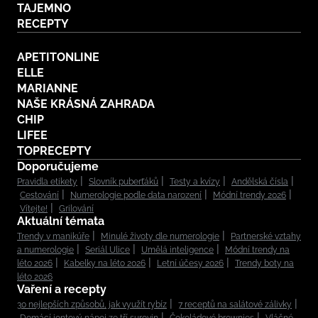
TAJEMNO
RECEPTY
APETITONLINE
ELLE
MARIANNE
NAŠE KRÁSNÁ ZAHRADA
CHIP
LIFEE
TOPRECEPTY
Doporučujeme
Pravidla etikety
Slovník puberťáků
Testy a kvízy
Andělská čísla
Cestování
Numerologie podle data narození
Módní trendy 2026
Vítejte!
Grilování
Aktuální témata
Trendy v manikúře
Minulé životy dle numerologie
Partnerské vztahy
a numerologie
Seriál Ulice
Umělá inteligence
Módní trendy na
léto 2026
Kabelky na léto 2026
Letní účesy 2026
Trendy boty na
léto 2026
Vaření a recepty
30 nejlepších způsobů, jak využít rybíz
7 receptů na salátové zálivky
Domácí iontový nápoj ze tří surovin
Čokoládové brownies
Vláčné