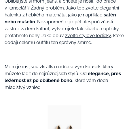
Oblíbili jste si mom jeans, a chcete je nosit i do práce
v kanceláři? Žádný problém. Jako top zvolte
elegantní
halenku z hebkého materiálu
, jako je například
satén
nebo mušelín
. Nezapomeňte ji opět alespoň zčásti
zastrčit za lem kalhot, vytvarujete tak siluetu a opticky
protáhnete nohy. Jako obuv
zvolte stylové lodičky
, které
dodají celému outfitu ten správný šmrnc.
Mom jeans jsou zkrátka nadčasovým kousek, který
můžete ladit do nejrůznějších stylů. Od
elegance, přes
ležérnost až po oblíbené boho
, které vám dodá
mladistvý vzhled.