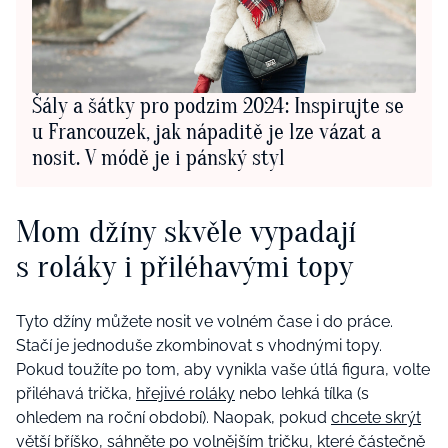
Šály a šátky pro podzim 2024: Inspirujte se
u Francouzek, jak nápaditě je lze vázat a
nosit. V módě je i pánský styl
Mom džíny skvěle vypadají
s roláky i přiléhavými topy
Tyto džíny můžete nosit ve volném čase i do práce.
Stačí je jednoduše zkombinovat s vhodnými topy.
Pokud toužíte po tom, aby vynikla vaše útlá figura, volte
přiléhavá trička,
hřejivé roláky
nebo lehká tílka (s
ohledem na roční období). Naopak, pokud
chcete skrýt
větší bříško
, sáhněte po volnějším tričku, které částečně