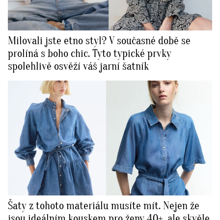
Milovali jste etno styl? V současné době se
prolíná s boho chic. Tyto typické prvky
spolehlivě osvěží váš jarní šatník
Šaty z tohoto materiálu musíte mít. Nejen že
jsou ideálním kouskem pro ženy 40+, ale skvěle