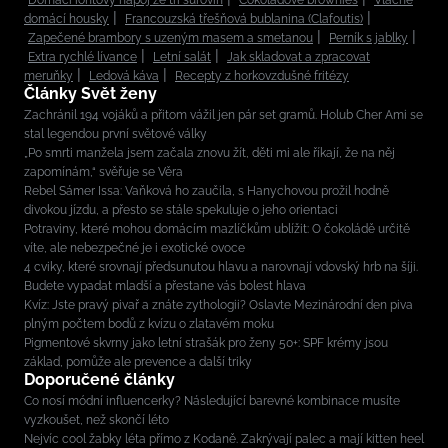
domácí housky
Francouzská třešňová bublanina (Clafoutis)
Zapečené brambory s uzeným masem a smetanou
Perník s jablky
Extra rychlé lívance
Letní salát
Jak skladovat a zpracovat
meruňky
Ledová káva
Recepty z horkovzdušné fritézy
Články Svět ženy
Zachránil 194 vojáků a přitom vážil jen pár set gramů. Holub Cher Ami se
stal legendou první světové války
„Po smrti manžela jsem začala znovu žít, děti mi ale říkají, že na něj
zapomínám,“ svěřuje se Věra
Rebel Sámer Issa: Vaňková ho zaučila, s Hanychovou prožil hodně
divokou jízdu, a přesto se stále spekuluje o jeho orientaci
Potraviny, které mohou domácím mazlíčkům ublížit: O čokoládě určitě
víte, ale nebezpečné je i exotické ovoce
4 cviky, které srovnají předsunutou hlavu a narovnají vdovský hrb na šíji.
Budete vypadat mladší a přestane vás bolest hlava
Kvíz: Jste pravý pivař a znáte zythologii? Oslavte Mezinárodní den piva
plným počtem bodů z kvízu o zlatavém moku
Pigmentové skvrny jako letní strašák pro ženy 50+: SPF krémy jsou
základ, pomůže ale prevence a další triky
Doporučené články
Co nosí módní influencerky? Následující barevné kombinace musíte
vyzkoušet, než skončí léto
Nejvíc cool žabky léta přímo z Kodaně. Zakrývají palec a mají kitten heel