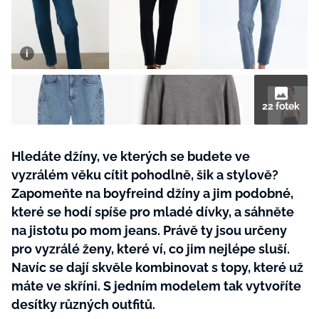
BurdaMedia
Tvoření
Extra
SVĚT ŽENY - 599 KČ
Rady a tipy
ROČNÍ PŘEDPLATNÉ SVĚT ŽENY +
SADA PRODUKTŮ MANA (10 ks)
22 fotek
Hledáte džíny, ve kterých se budete ve
vyzrálém věku cítit pohodlně, šik a stylově?
Zapomeňte na boyfreind džíny a jim podobné,
které se hodí spíše pro mladé dívky, a sáhněte
na jistotu po mom jeans. Právě ty jsou určeny
pro vyzrálé ženy, které ví, co jim nejlépe sluší.
Navíc se dají skvěle kombinovat s topy, které už
máte ve skříni. S jedním modelem tak vytvoříte
desítky různých outfitů.