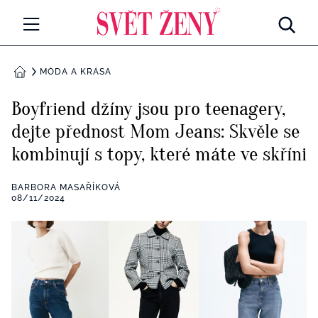
Svetzeny.cz
MÓDA A KRÁSA
MÓDA A KRÁSA
DOMŮ
CELEBRITY
Boyfriend džíny jsou pro teenagery,
Všechny kategorie
dejte přednost Mom Jeans: Skvěle se
RETROHUBKY
kombinují s topy, které máte ve skříni
Rozhovory
PSYCHOLOGIE
BARBORA MASAŘÍKOVÁ
Všechny kategorie
08/11/2024
ZDRAVÍ
Seberozvoj
Všechny kategorie
ZÁBAVA
Životní styl
Všechny kategorie
BYDLENÍ
Testy a kvízy
Všechny kategorie