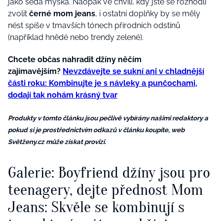
jako šedá myška. Naopak ve chvíli, kdy jste se rozhodli
zvolit
černé mom jeans
, i ostatní doplňky by se měly
nést spíše v tmavších tónech přírodních odstínů
(například hnědé nebo trendy zelené).
Chcete občas nahradit džíny něčím
zajímavějším?
Nevzdávejte se sukní ani v chladnější
části roku: Kombinujte je s návleky a punčochami,
dodají tak nohám krásný tvar
Produkty v tomto článku jsou pečlivě vybírány našimi redaktory a
pokud si je prostřednictvím odkazů v článku koupíte, web
Světženy.cz může získat provizi.
Galerie: Boyfriend džíny jsou pro
teenagery, dejte přednost Mom
Jeans: Skvěle se kombinují s