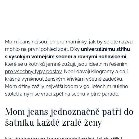
Mom jeans nejsou jen pro maminky, jak by se dle názvu
mohlo na první pohled zdát. Díky
univerzálnímu střihu
s vysokým volnějším sedem a rovnými nohavicemi
,
které se u kotníků jemně zužují, jsou ideálním řešením
pro všechny typy postav
. Nepřidávají kilogramy a dají
krásně vyniknout ženským křivkám
včetně zadečku
.
Mom džíny zažily největší boom v 90. letech minulého
století a nyní se vrací zpět na scénu v plné parádě.
Mom jeans jednoznačně patří do
šatníku každé zralé ženy