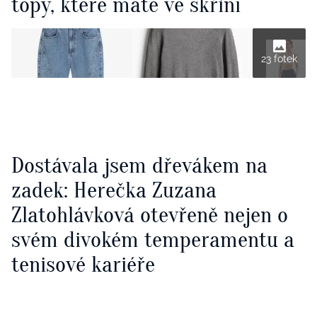
topy, které máte ve skříni
23 fotek
Dostávala jsem dřevákem na
zadek: Herečka Zuzana
Zlatohlávková otevřeně nejen o
svém divokém temperamentu a
tenisové kariéře