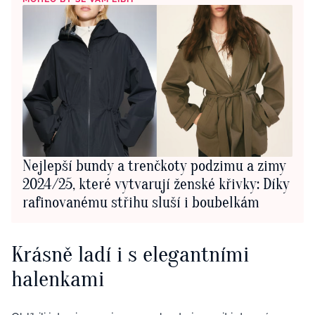
Nejlepší bundy a trenčkoty podzimu a zimy
2024/25, které vytvarují ženské křivky: Díky
rafinovanému střihu sluší i boubelkám
Krásně ladí i s elegantními
halenkami