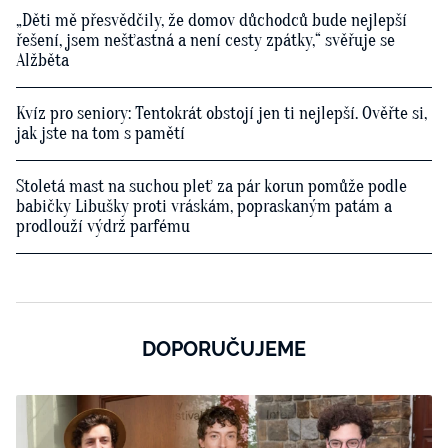
„Děti mě přesvědčily, že domov důchodců bude nejlepší
řešení, jsem nešťastná a není cesty zpátky,“ svěřuje se
Alžběta
Kvíz pro seniory: Tentokrát obstojí jen ti nejlepší. Ověřte si,
jak jste na tom s pamětí
Stoletá mast na suchou pleť za pár korun pomůže podle
babičky Libušky proti vráskám, popraskaným patám a
prodlouží výdrž parfému
DOPORUČUJEME