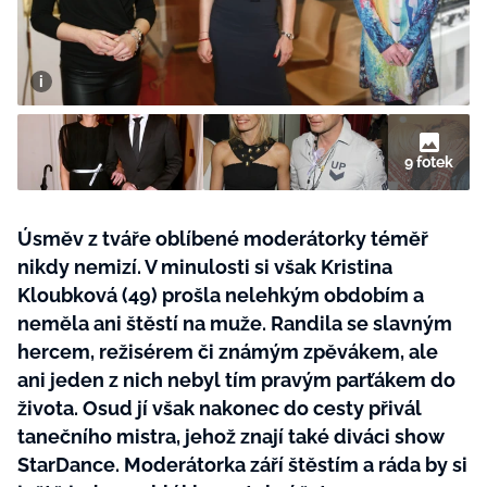
BurdaMedia
Tvoření
Extra
SVĚT ŽENY - 599 KČ
Rady a tipy
ROČNÍ PŘEDPLATNÉ SVĚT ŽENY +
SADA PRODUKTŮ MANA (10 ks)
9 fotek
Úsměv z tváře oblíbené moderátorky téměř
nikdy nemizí. V minulosti si však Kristina
Kloubková (49) prošla nelehkým obdobím a
neměla ani štěstí na muže. Randila se slavným
hercem, režisérem či známým zpěvákem, ale
ani jeden z nich nebyl tím pravým parťákem do
života. Osud jí však nakonec do cesty přivál
tanečního mistra, jehož znají také diváci show
StarDance. Moderátorka září štěstím a ráda by si