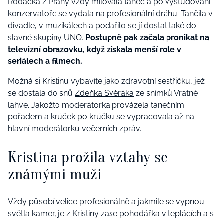
Rodačka z Prahy vždy milovala tanec a po vystudování
konzervatoře se vydala na profesionální dráhu. Tančila v
divadle, v muzikálech a podařilo se jí dostat také do
slavné skupiny UNO.
Postupně pak začala pronikat na
televizní obrazovku, když získala menší role v
seriálech a filmech.
Možná si Kristinu vybavíte jako zdravotní sestřičku, jež
se dostala do snů
Zdeňka Svěráka
ze snímků Vratné
lahve. Jakožto moderátorka provázela tanečním
pořadem a krůček po krůčku se vypracovala až na
hlavní moderátorku večerních zpráv.
Kristina prožila vztahy se
známými muži
Vždy působí velice profesionálně a jakmile se vypnou
světla kamer, je z Kristiny zase pohodářka v teplácích a s