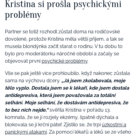
Kristina si prošla psychickými
problémy
Partner se totiž rozhodl zůstat doma na rodičovské
dovolené, protože Kristina měla větší příjem, a tak se
musela blondýnka začít starat o rodinu. V tu dobu to
bylo pro moderátorku náročné období a začaly se
objevovat první
psychické problémy
.
Vše se pak ještě více prohloubilo, když nakonec zůstala
sama na výchovu dcery.
„Já jsem zkolabovala, moje
tělo vyplo. Dostala jsem se k lékaři, kde jsem dostala
antidepresiva, která jsem považovala za totální
selhání. Moje selhání, že dostávám antidepresiva, že
to bez nich nejde,“
svěřila Kristina v pořadu 13.
komnata, že se jí rozjely ekzémy, špatně dýchala a
blokovala se jí krční páteř. Zjistilo se, že trpí
úzkostmi a
panickými atakami
. Za pomoci lékařů a léků se ze všeho