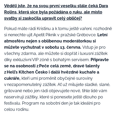
Věděli jste, že na svou první veselku stále čeká Dara
Rolins, která sice byla požádána o ruku, ale místo
svatby si zaskočila upravit celý obličej?
Pokud máte rádi Kristinu a k tomu ještě vaření, rozhodně
si nenechte ujít Apetit Piknik v pražské Grébovce.
Letní
atmosféru nejen s oblíbenou moderátorkou si
můžete vychutnat v sobotu 13. června.
Vstup je pro
všechny zdarma, ale můžete si dopřát i luxusní zážitek
díky exkluzivní VIP zóně s bohatým servisem.
Připravte
se na osobnosti z Peče celá země, dravé talenty
z Hell’s Kitchen Česko i další hvězdné kuchaře a
cukráře,
kteří umí proměnit obyčejné suroviny
v nezapomenutelný zážitek. Ať už milujete sladké, slané,
grilované nebo jen rádi objevujete nové, tihle lidé vám
naservírují zážitky, které si ponesete ještě dlouho po
festivalu. Program na sobotní den je tak ideální pro
celou rodinu.