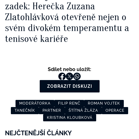
zadek: Herečka Zuzana
Zlatohlávková otevřeně nejen o
svém divokém temperamentu a
tenisové kariéře
Sdílet nebo uložit:
ZOBRAZIT DISKUZI
MODERÁTORKA
FILIP RENČ
ROMAN VOJTEK
TANEČNÍK
PARTNER
ŠTÍTNÁ ŽLÁZA
OPERACE
KRISTINA KLOUBKOVÁ
NEJČTENĚJŠÍ ČLÁNKY