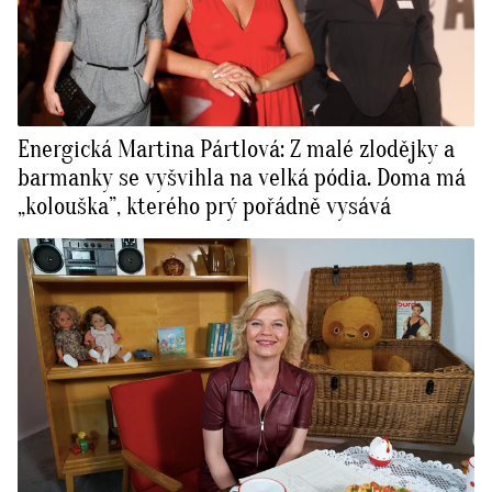
Energická Martina Pártlová: Z malé zlodějky a
barmanky se vyšvihla na velká pódia. Doma má
„kolouška”, kterého prý pořádně vysává