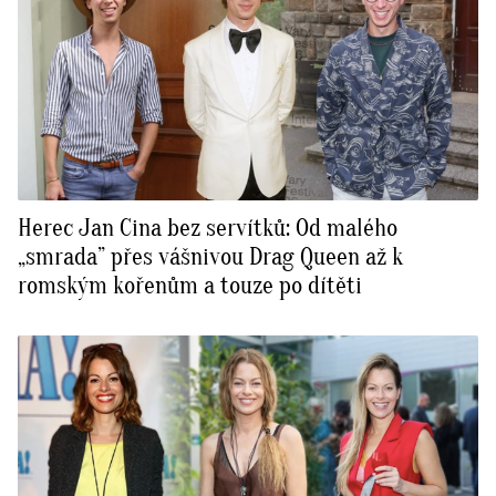
Herec Jan Cina bez servítků: Od malého
„smrada” přes vášnivou Drag Queen až k
romským kořenům a touze po dítěti