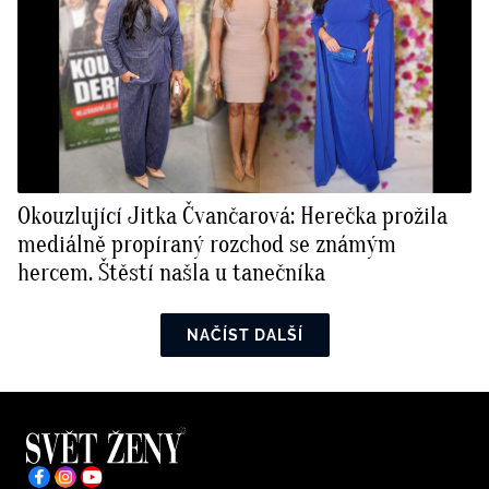
Okouzlující Jitka Čvančarová: Herečka prožila
mediálně propíraný rozchod se známým
hercem. Štěstí našla u tanečníka
NAČÍST DALŠÍ