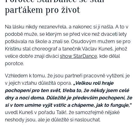
parťákem pro život
Na lásku nikdy nezanevřela, a nakonec si ji našla. A to v
podobě muže, se kterým se před více než dvaceti lety
potkávala na škole a znali se. Osudovým mužem se pro
Kristinu stal choreograf a tanečník Václav Kuneš, jehož
velice dobře znají diváci
show StarDance
, kde dělal
porotce.
Vzhledem k tomu, že jsou partneři pracovně vytížení, je
v jejich vztahu důležitá opora.
„Velkou roli hraje
pochopení pro ten svět, třeba to, že někdy jsem celé
dny a noci doma. Důležité je především pochopení, že
si v tom umíme vyjít vstříc a chápeme, jak to funguje,“
uvedl Kuneš v pořadu Talk!, že samozřejmě nějaké
neshody jsou, ale je důležité si naslouchat.