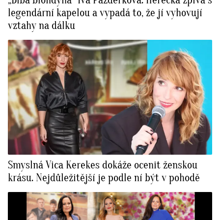
„Blbá blondýna” Iva Pazderková: Herečka zpívá s
legendární kapelou a vypadá to, že jí vyhovují
vztahy na dálku
Smyslná Vica Kerekes dokáže ocenit ženskou
krásu. Nejdůležitější je podle ní být v pohodě