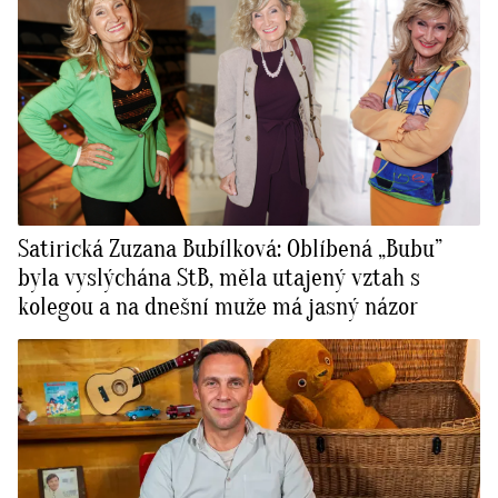
Satirická Zuzana Bubílková: Oblíbená „Bubu”
byla vyslýchána StB, měla utajený vztah s
kolegou a na dnešní muže má jasný názor