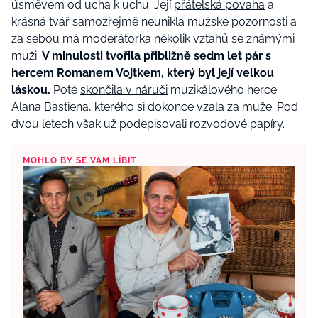
úsměvem od ucha k uchu. Její
přátelská povaha
a
krásná tvář samozřejmě neunikla mužské pozornosti a
za sebou má moderátorka několik vztahů se známými
muži.
V minulosti tvořila přibližně sedm let pár s
hercem Romanem Vojtkem, který byl její velkou
láskou.
Poté
skončila v náruči
muzikálového herce
Alana Bastiena, kterého si dokonce vzala za muže. Pod
dvou letech však už podepisovali rozvodové papíry.
MOHLO BY SE VÁM LÍBIT