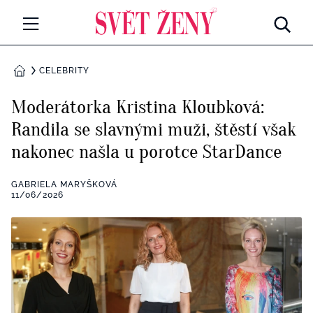
Svetzeny.cz
MÓDA A KRÁSA
CELEBRITY
DOMŮ
CELEBRITY
Moderátorka Kristina Kloubková:
Všechny kategorie
Randila se slavnými muži, štěstí však
RETROHUBKY
nakonec našla u porotce StarDance
Rozhovory
PSYCHOLOGIE
GABRIELA MARYŠKOVÁ
Všechny kategorie
11/06/2026
ZDRAVÍ
Seberozvoj
Všechny kategorie
ZÁBAVA
Životní styl
Všechny kategorie
BYDLENÍ
Testy a kvízy
Všechny kategorie