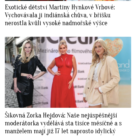
Exotické dětství Martiny Hynkové Vrbové:
Vychovávala ji indiánská chůva, v bříšku
nerostla kvůli vysoké nadmořské výšce
Šikovná Zorka Hejdová: Naše nejúspěšnější
moderátorka vydělává sta tisíce měsíčně a s
manželem mají již 17 let naprosto idylický