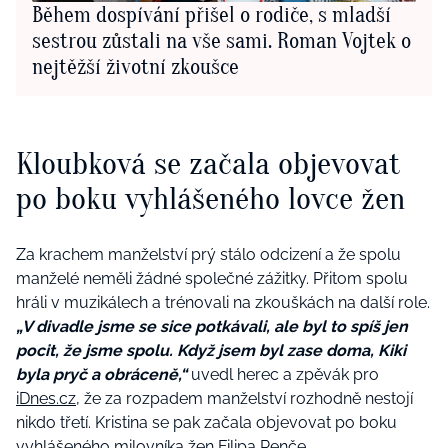
Během dospívání přišel o rodiče, s mladší
sestrou zůstali na vše sami. Roman Vojtek o
nejtěžší životní zkoušce
Kloubková se začala objevovat
po boku vyhlášeného lovce žen
Za krachem manželství prý stálo odcizení a že spolu
manželé neměli žádné společné zážitky. Přitom spolu
hráli v muzikálech a trénovali na zkouškách na další role.
„V divadle jsme se sice potkávali, ale byl to spíš jen
pocit, že jsme spolu. Když jsem byl zase doma, Kiki
byla pryč a obráceně,“
uvedl herec a zpěvák pro
iDnes.cz,
že za rozpadem manželství rozhodně nestojí
nikdo třetí. Kristina se pak začala objevovat po boku
vyhlášeného milovníka žen Filipa Renče.