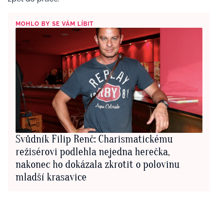
MOHLO BY SE VÁM LÍBIT
Svůdník Filip Renč: Charismatickému
režisérovi podlehla nejedna herečka,
nakonec ho dokázala zkrotit o polovinu
mladší krasavice