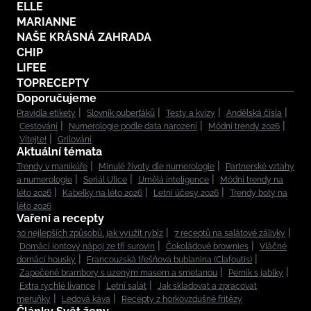
ELLE
MARIANNE
NAŠE KRÁSNÁ ZAHRADA
CHIP
LIFEE
TOPRECEPTY
Doporučujeme
Pravidla etikety
Slovník puberťáků
Testy a kvízy
Andělská čísla
Cestování
Numerologie podle data narození
Módní trendy 2026
Vítejte!
Grilování
Aktuální témata
Trendy v manikúře
Minulé životy dle numerologie
Partnerské vztahy
a numerologie
Seriál Ulice
Umělá inteligence
Módní trendy na
léto 2026
Kabelky na léto 2026
Letní účesy 2026
Trendy boty na
léto 2026
Vaření a recepty
30 nejlepších způsobů, jak využít rybíz
7 receptů na salátové zálivky
Domácí iontový nápoj ze tří surovin
Čokoládové brownies
Vláčné
domácí housky
Francouzská třešňová bublanina (Clafoutis)
Zapečené brambory s uzeným masem a smetanou
Perník s jablky
Extra rychlé lívance
Letní salát
Jak skladovat a zpracovat
meruňky
Ledová káva
Recepty z horkovzdušné fritézy