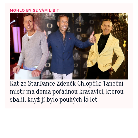
MOHLO BY SE VÁM LÍBIT
Kat ze StarDance Zdeněk Chlopčík: Taneční
mistr má doma pořádnou krasavici, kterou
sbalil, když jí bylo pouhých 15 let