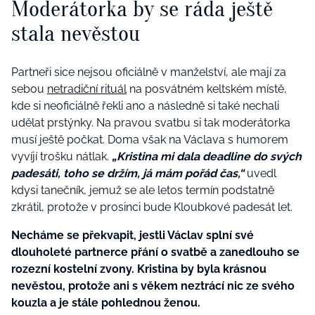
Moderátorka by se ráda ještě
stala nevěstou
Partneři sice nejsou oficiálně v manželství, ale mají za
sebou
netradiční rituál
na posvátném keltském místě,
kde si neoficiálně řekli ano a následně si také nechali
udělat prstýnky. Na pravou svatbu si tak moderátorka
musí ještě počkat. Doma však na Václava s humorem
vyvíjí trošku nátlak.
„Kristina mi dala deadline do svých
padesáti, toho se držím, já mám pořád čas,“
uvedl
kdysi tanečník, jemuž se ale letos termín podstatně
zkrátil, protože v prosinci bude Kloubkové padesát let.
Necháme se překvapit, jestli Václav splní své
dlouholeté partnerce přání o svatbě a zanedlouho se
rozezní kostelní zvony. Kristina by byla krásnou
nevěstou, protože ani s věkem neztrácí nic ze svého
kouzla a je stále pohlednou ženou.