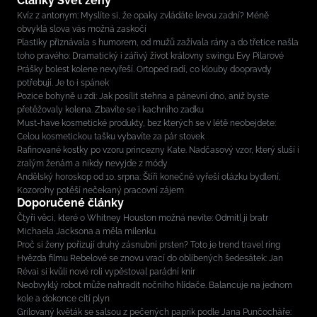
Články Svět ženy
Kvíz z antonym: Myslíte si, že opaky zvládáte levou zadní? Méně
obvyklá slova vás možná zaskočí
Plastiky přiznávala s humorem, od mužů zažívala rány a do třetice našla
toho pravého: Dramatický i zářivý život královny swingu Evy Pilarové
Prášky bolest kolene nevyřeší. Ortoped radí, co klouby doopravdy
potřebují. Je to i spánek
Pozice bohyně u zdi: Jak posílit stehna a pánevní dno, aniž byste
přetěžovaly kolena. Zbavíte se i kachního zadku
Must-have kosmetické produkty, bez kterých se v létě neobejdete:
Celou kosmetickou tašku vybavíte za pár stovek
Rafinované kostky po vzoru princezny Kate. Nadčasový vzor, který sluší i
zralým ženám a nikdy nevyjde z módy
Andělský horoskop od 10. srpna: Štíři konečně vyřeší otázku bydlení,
Kozorohy potěší nečekaný pracovní zájem
Doporučené články
Čtyři věci, které o Whitney Houston možná nevíte: Odmítl ji bratr
Michaela Jacksona a měla milenku
Proč si ženy pořizují druhý zásnubní prsten? Toto je trend travel ring
Hvězda filmu Rebelové se znovu vrací do oblíbených šedesátek: Jan
Révai si kvůli nové roli vypěstoval parádní knír
Neobvyklý robot může nahradit nočního hlídače. Balancuje na jednom
kole a dokonce cítí plyn
Grilovaný květák se salsou z pečených paprik podle Jana Punčocháře: