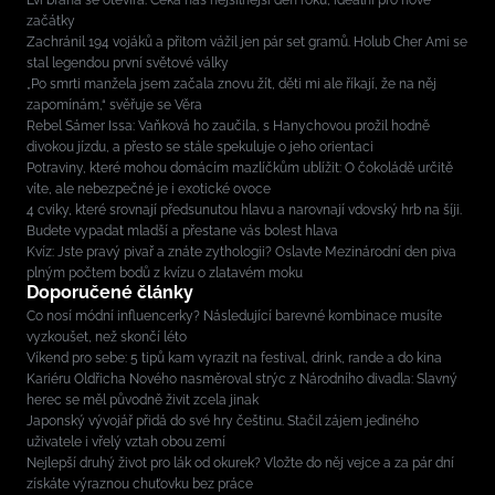
začátky
Zachránil 194 vojáků a přitom vážil jen pár set gramů. Holub Cher Ami se
stal legendou první světové války
„Po smrti manžela jsem začala znovu žít, děti mi ale říkají, že na něj
zapomínám,“ svěřuje se Věra
Rebel Sámer Issa: Vaňková ho zaučila, s Hanychovou prožil hodně
divokou jízdu, a přesto se stále spekuluje o jeho orientaci
Potraviny, které mohou domácím mazlíčkům ublížit: O čokoládě určitě
víte, ale nebezpečné je i exotické ovoce
4 cviky, které srovnají předsunutou hlavu a narovnají vdovský hrb na šíji.
Budete vypadat mladší a přestane vás bolest hlava
Kvíz: Jste pravý pivař a znáte zythologii? Oslavte Mezinárodní den piva
plným počtem bodů z kvízu o zlatavém moku
Doporučené články
Co nosí módní influencerky? Následující barevné kombinace musíte
vyzkoušet, než skončí léto
Víkend pro sebe: 5 tipů kam vyrazit na festival, drink, rande a do kina
Kariéru Oldřicha Nového nasměroval strýc z Národního divadla: Slavný
herec se měl původně živit zcela jinak
Japonský vývojář přidá do své hry češtinu. Stačil zájem jediného
uživatele i vřelý vztah obou zemí
Nejlepší druhý život pro lák od okurek? Vložte do něj vejce a za pár dní
získáte výraznou chuťovku bez práce