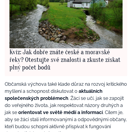
Kvíz: Jak dobře znáte české a moravské
řeky? Otestujte své znalosti a zkuste získat
plný počet bodů
Občanská výchova také klade důraz na rozvoj kritického
myšlení a schopnost diskutovat o
aktuálních
společenských problémech
. Žáci se učí, jak se zapojit
do veřejného života, jak respektovat názory druhých a
jak se
orientovat ve světě médií a informací
. Cílem je,
aby se žáci stali informovanými a odpovědnými občany,
kteří budou schopni aktivně přispívat k fungování