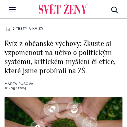
Svetzeny.cz
MÓDA A KRÁSA
TESTY A KVÍZY
DOMŮ
CELEBRITY
Kvíz z občanské výchovy: Zkuste si
Všechny kategorie
vzpomenout na učivo o politickým
RETROHUBKY
systému, kritickém myšlení či etice,
Rozhovory
PSYCHOLOGIE
které jsme probírali na ZŠ
Všechny kategorie
ZDRAVÍ
MARTA PUŠOVÁ
16/09/2024
Seberozvoj
Všechny kategorie
ZÁBAVA
Životní styl
Všechny kategorie
BYDLENÍ
Testy a kvízy
Všechny kategorie