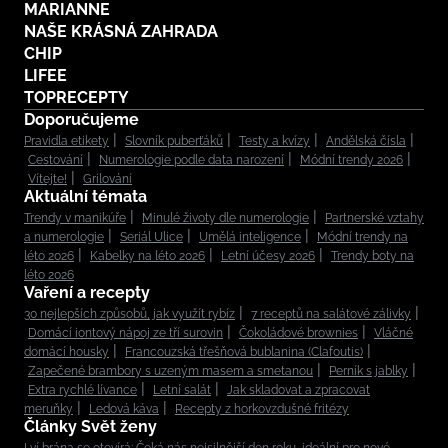
MARIANNE
NAŠE KRÁSNÁ ZAHRADA
CHIP
LIFEE
TOPRECEPTY
Doporučujeme
Pravidla etikety
Slovník puberťáků
Testy a kvízy
Andělská čísla
Cestování
Numerologie podle data narození
Módní trendy 2026
Vítejte!
Grilování
Aktuální témata
Trendy v manikúře
Minulé životy dle numerologie
Partnerské vztahy
a numerologie
Seriál Ulice
Umělá inteligence
Módní trendy na
léto 2026
Kabelky na léto 2026
Letní účesy 2026
Trendy boty na
léto 2026
Vaření a recepty
30 nejlepších způsobů, jak využít rybíz
7 receptů na salátové zálivky
Domácí iontový nápoj ze tří surovin
Čokoládové brownies
Vláčné
domácí housky
Francouzská třešňová bublanina (Clafoutis)
Zapečené brambory s uzeným masem a smetanou
Perník s jablky
Extra rychlé lívance
Letní salát
Jak skladovat a zpracovat
meruňky
Ledová káva
Recepty z horkovzdušné fritézy
Články Svět ženy
Lví brána se otevírá: Čeká nás nejsilnější den roku, ideální pro nové