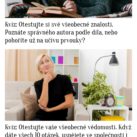
Kvíz: Otestujte si své všeobecné znalosti.
Poznáte správného autora podle díla, nebo
pohoříte už na učivu prvouky?
Kvíz: Otestujte vaše všeobecné vědomosti. Když
dáte všech 10 otázek, uspějete ve společnosti i