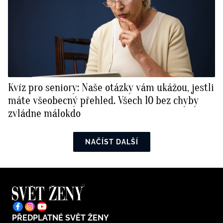
Kvíz pro seniory: Naše otázky vám ukážou, jestli
máte všeobecný přehled. Všech 10 bez chyby
zvládne málokdo
NAČÍST DALŠÍ
PŘEDPLATNÉ SVĚT ŽENY