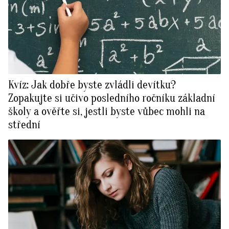
Kvíz: Jak dobře byste zvládli devítku?
Zopakujte si učivo posledního ročníku základní
školy a ověřte si, jestli byste vůbec mohli na
střední