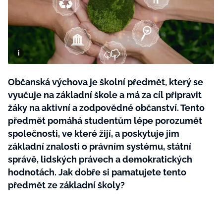
BurdaMedia
Tvoření
Extra
SVĚT ŽENY - 599 KČ
Rady a tipy
ROČNÍ PŘEDPLATNÉ SVĚT ŽENY +
SADA PRODUKTŮ MANA (10 ks)
Občanská výchova je školní předmět, který se
vyučuje na základní škole a má za cíl připravit
žáky na aktivní a zodpovědné občanství. Tento
předmět pomáhá studentům lépe porozumět
společnosti, ve které žijí, a poskytuje jim
základní znalosti o právním systému, státní
správě, lidských právech a demokratických
hodnotách. Jak dobře si pamatujete tento
předmět ze základní školy?