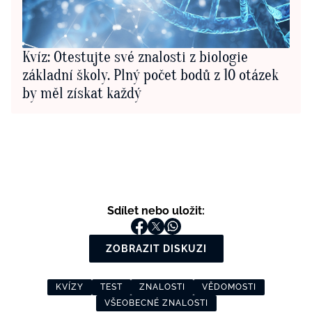
Kvíz: Otestujte své znalosti z biologie
základní školy. Plný počet bodů z 10 otázek
by měl získat každý
Sdílet nebo uložit:
ZOBRAZIT DISKUZI
KVÍZY
TEST
ZNALOSTI
VĚDOMOSTI
VŠEOBECNÉ ZNALOSTI