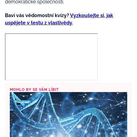
demokratické společnosti.
Baví vás vědomostní kvízy?
Vyzkoušejte si, jak
uspějete v testu z vlastivědy
.
MOHLO BY SE VÁM LÍBIT