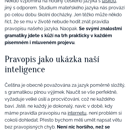
Někdo vzpomíná na hodiny českého jazyka s
láskou
,
jiný s odporem. Studium mateřského jazyka nás provází
po celou dobu školní docházky. Jen těžko může někdo
říct, že se mu v životě nebude hodit znát pravidla
pravopisu našeho jazyka. Naopak.
Se svými znalostmi
gramatiky jdete s kůží na trh prakticky v každém
písemném i mluveném projevu
.
Pravopis jako ukázka naší
inteligence
Čeština je obecně považována za jazyk poměrně složitý,
s gramatikou plnou výjimek. Naučit se vše perfektně,
vyžaduje velké úsilí a procvičování, což ne každého
baví. Jistě, ne každý je dokonalý, navíc v době, kdy
máme pravidla pravopisu na
internetu
, není problém si
cokoli dohledat. Přesto bychom měli umět napsat větu
bez pravopisných chyb.
Není nic horšího, než se