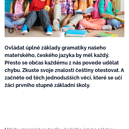
BurdaMedia
Tvoření
Extra
SVĚT ŽENY - 599 KČ
Rady a tipy
ROČNÍ PŘEDPLATNÉ SVĚT ŽENY +
SADA PRODUKTŮ MANA (10 ks)
Ovládat úplné základy gramatiky našeho
mateřského, českého jazyka by měl každý.
Přesto se občas každému z nás povede udělat
chybu. Zkuste svoje znalosti češtiny otestovat. A
začněte od těch jednodušších věcí, které se učí
žáci prvního stupně základní školy.