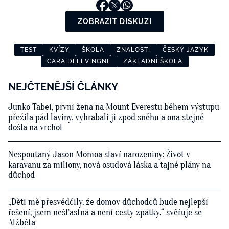
ZOBRAZIT DISKUZI
TEST
KVÍZY
ŠKOLA
ZNALOSTI
ČESKÝ JAZYK
CARA DELEVINGNE
ZÁKLADNÍ ŠKOLA
NEJČTENĚJŠÍ ČLÁNKY
Junko Tabei, první žena na Mount Everestu během výstupu
přežila pád laviny, vyhrabali ji zpod sněhu a ona stejně
došla na vrchol
Nespoutaný Jason Momoa slaví narozeniny: Život v
karavanu za miliony, nová osudová láska a tajné plány na
důchod
„Děti mě přesvědčily, že domov důchodců bude nejlepší
řešení, jsem nešťastná a není cesty zpátky,“ svěřuje se
Alžběta