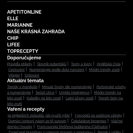
APETITONLINE
ELLE
MARIANNE
NAŠE KRÁSNÁ ZAHRADA
CHIP
LIFEE
TOPRECEPTY
Doporučujeme
Pravidla etikety
Slovník puberťáků
Testy a kvízy
Andělská čísla
Cestování
Numerologie podle data narození
Módní trendy 2026
Vítejte!
Grilování
Aktuální témata
Trendy v manikúře
Minulé životy dle numerologie
Partnerské vztahy
a numerologie
Seriál Ulice
Umělá inteligence
Módní trendy na
léto 2026
Kabelky na léto 2026
Letní účesy 2026
Trendy boty na
léto 2026
Vaření a recepty
30 nejlepších způsobů, jak využít rybíz
7 receptů na salátové zálivky
Domácí iontový nápoj ze tří surovin
Čokoládové brownies
Vláčné
domácí housky
Francouzská třešňová bublanina (Clafoutis)
Zapečené brambory s uzeným masem a smetanou
Perník s jablky