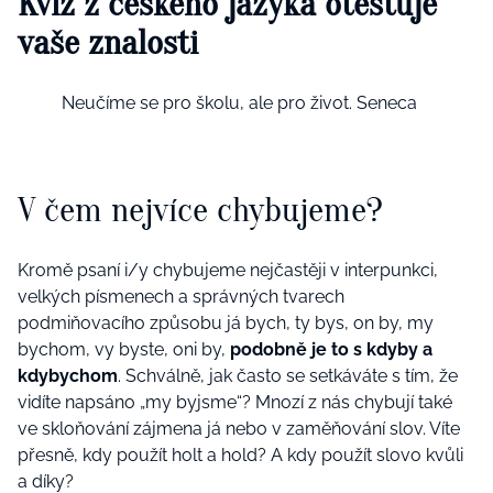
Kvíz z českého jazyka otestuje
vaše znalosti
Neučíme se pro školu, ale pro život. Seneca
V čem nejvíce chybujeme?
Kromě psaní i/y chybujeme nejčastěji v interpunkci,
velkých písmenech a správných tvarech
podmiňovacího způsobu já bych, ty bys, on by, my
bychom, vy byste, oni by,
podobně je to s kdyby a
kdybychom
. Schválně, jak často se setkáváte s tím, že
vidíte napsáno „my byjsme“? Mnozí z nás chybují také
ve skloňování zájmena já nebo v zaměňování slov. Víte
přesně, kdy použít holt a hold? A kdy použít slovo kvůli
a díky?