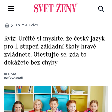
Svetzeny.cz
MÓDA A KRÁSA
TESTY A KVÍZY
DOMŮ
CELEBRITY
Kvíz: Určitě si myslíte, že český jazyk
Všechny kategorie
pro 1. stupeň základní školy hravě
RETROHUBKY
zvládnete. Otestujte se, zda to
Rozhovory
PSYCHOLOGIE
dokážete bez chyby
Všechny kategorie
ZDRAVÍ
REDAKCE
02/07/2026
Seberozvoj
Všechny kategorie
ZÁBAVA
Životní styl
Všechny kategorie
BYDLENÍ
Testy a kvízy
Všechny kategorie