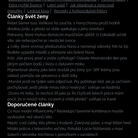
Extra rychlé lívance
Letní salát
Jak skladovat a zpracovat
meruňky
Ledová káva
Recepty z horkovzdušné fritézy
Články Svět ženy
Rebel Sámer Issa: Vaňková ho zaučila, s Hanychovou prožil hodně
divokou jízdu, a přesto se stále spekuluje o jeho orientaci
Potraviny, které mohou domácím mazlíčkům ublížit: O čokoládě určitě
víte, ale nebezpečné je i exotické ovoce
4 cviky, které srovnají předsunutou hlavu a narovnají vdovský hrb na šíji.
Budete vypadat mladší a přestane vás bolest hlava
Kvíz: Jste pravý pivař a znáte zythologii? Oslavte Mezinárodní den piva
plným počtem bodů z kvízu o zlatavém moku
Pigmentové skvrny jako letní strašák pro ženy 50+: SPF krémy jsou
základ, pomůže ale prevence a další triky
„Manžel jezdí na týden sám odpočívat. Prý potřebuje klid, ale já začínám
pochybovat, jestli přede mnou něco neskrývá,“ svěřuje se Radmila
„Dcera mi řekla, že nechce žít jako já. Po čtyřiceti letech práce mám
pocit, že si neváží toho, co jsem jí chtěl předat,“ svěřuje se Karel
Doporučené články
Co nosí módní influencerky? Následující barevné kombinace musíte
vyzkoušet, než skončí léto
Nejvíc cool žabky léta přímo z Kodaně. Zakrývají palec a mají kitten heel
Módní policie z televizního večírku: Pohublá Lucie Polišenská v maxi
šatech i Veronika Arichteva s ponožkami v sandálech