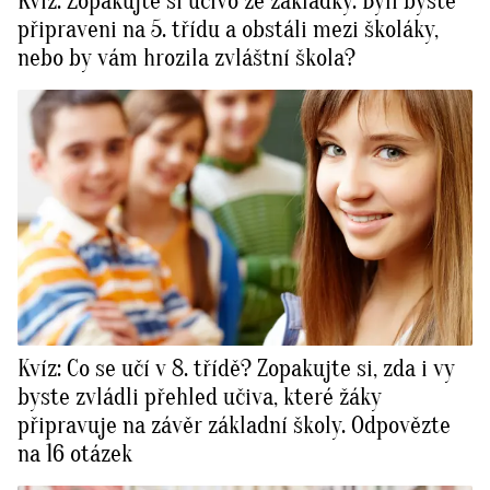
Kvíz: Zopakujte si učivo ze základky. Byli byste
připraveni na 5. třídu a obstáli mezi školáky,
nebo by vám hrozila zvláštní škola?
Kvíz: Co se učí v 8. třídě? Zopakujte si, zda i vy
byste zvládli přehled učiva, které žáky
připravuje na závěr základní školy. Odpovězte
na 16 otázek