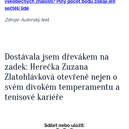
všeobecných znalostí? Plný počet bodů získají jen
sečtělí lidé
Zdroje: Autorský text
Dostávala jsem dřevákem na
zadek: Herečka Zuzana
Zlatohlávková otevřeně nejen o
svém divokém temperamentu a
tenisové kariéře
Sdílet nebo uložit: