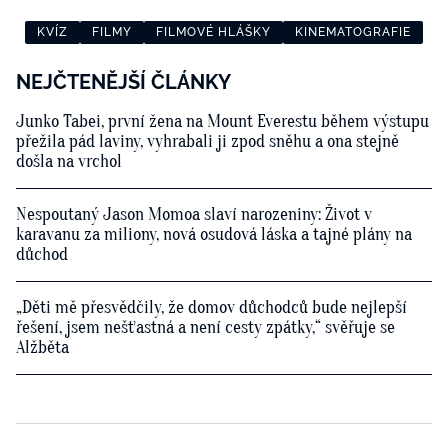
KVÍZ
FILMY
FILMOVÉ HLÁŠKY
KINEMATOGRAFIE
NEJČTENĚJŠÍ ČLÁNKY
Junko Tabei, první žena na Mount Everestu během výstupu
přežila pád laviny, vyhrabali ji zpod sněhu a ona stejně
došla na vrchol
Nespoutaný Jason Momoa slaví narozeniny: Život v
karavanu za miliony, nová osudová láska a tajné plány na
důchod
„Děti mě přesvědčily, že domov důchodců bude nejlepší
řešení, jsem nešťastná a není cesty zpátky,“ svěřuje se
Alžběta