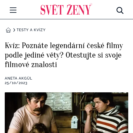
Svetzeny.cz
MÓDA A KRÁSA
TESTY A KVÍZY
DOMŮ
CELEBRITY
Kvíz: Poznáte legendární české filmy
Všechny kategorie
podle jediné věty? Otestujte si svoje
RETROHUBKY
filmové znalosti
Rozhovory
PSYCHOLOGIE
ANETA AKGÜL
Všechny kategorie
25/10/2023
ZDRAVÍ
Seberozvoj
Všechny kategorie
ZÁBAVA
Životní styl
Všechny kategorie
BYDLENÍ
Testy a kvízy
Všechny kategorie