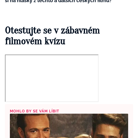
si na hlášky z těchto a dalších českých filmů?
Otestujte se v zábavném
filmovém kvízu
MOHLO BY SE VÁM LÍBIT