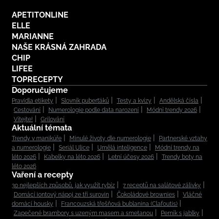
APETITONLINE
ELLE
MARIANNE
NAŠE KRÁSNÁ ZAHRADA
CHIP
LIFEE
TOPRECEPTY
Doporučujeme
Pravidla etikety
Slovník puberťáků
Testy a kvízy
Andělská čísla
Cestování
Numerologie podle data narození
Módní trendy 2026
Vítejte!
Grilování
Aktuální témata
Trendy v manikúře
Minulé životy dle numerologie
Partnerské vztahy
a numerologie
Seriál Ulice
Umělá inteligence
Módní trendy na
léto 2026
Kabelky na léto 2026
Letní účesy 2026
Trendy boty na
léto 2026
Vaření a recepty
30 nejlepších způsobů, jak využít rybíz
7 receptů na salátové zálivky
Domácí iontový nápoj ze tří surovin
Čokoládové brownies
Vláčné
domácí housky
Francouzská třešňová bublanina (Clafoutis)
Zapečené brambory s uzeným masem a smetanou
Perník s jablky