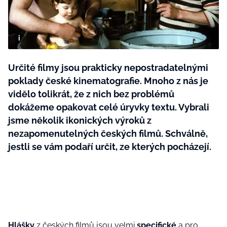
BurdaMedia
Tvoření
Extra
SVĚT ŽENY - 599 KČ
Rady a tipy
ROČNÍ PŘEDPLATNÉ SVĚT ŽENY +
SADA PRODUKTŮ MANA (10 ks)
Určité filmy jsou prakticky nepostradatelnými
poklady české kinematografie. Mnoho z nás je
vidělo tolikrát, že z nich bez problémů
dokážeme opakovat celé úryvky textu. Vybrali
jsme několik ikonických výroků z
nezapomenutelných českých filmů. Schválně,
jestli se vám podaří určit, ze kterých pocházejí.
Hlášky
z českých filmů jsou velmi
specifické
a pro