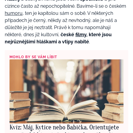
cizince často až nepochopitelné. Bavíme-li se o českém
humoru
, ten je kapitolou sám o sobě. V některých
případech je černý, někdy až nevhodný, ale je náš a
důležité je jej neztratit. Právě k tomu napomáhají
některé, dnes již kultovní,
české
filmy
, které jsou
nejrůznějšími hláškami a vtipy nabité
.
MOHLO BY SE VÁM LÍBIT
Kvíz: Máj, Kytice nebo Babička. Orientujete