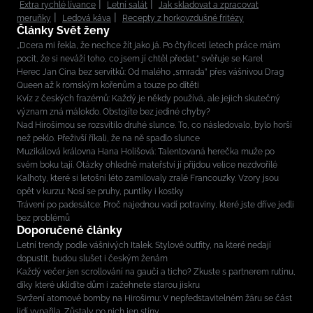
Extra rychlé lívance
Letní salát
Jak skladovat a zpracovat
meruňky
Ledová káva
Recepty z horkovzdušné fritézy
Články Svět ženy
„Dcera mi řekla, že nechce žít jako já. Po čtyřiceti letech práce mám
pocit, že si neváží toho, co jsem jí chtěl předat,“ svěřuje se Karel
Herec Jan Cina bez servítků: Od malého „smrada” přes vášnivou Drag
Queen až k romským kořenům a touze po dítěti
Kvíz z českých frazémů: Každý je někdy používá, ale jejich skutečný
význam zná málokdo. Obstojíte bez jediné chyby?
Nad Hirošimou se rozsvítilo druhé slunce. To, co následovalo, bylo horší
než peklo. Přeživší říkali, že na ně spadlo slunce
Muzikálová královna Hana Holišová: Talentovaná herečka muže po
svém boku tají. Otázky ohledně mateřství jí přijdou velice nezdvořilé
Kalhoty, které si letošní léto zamilovaly zralé Francouzky. Vzory jsou
opět v kurzu: Nosí se pruhy, puntíky i kostky
Trávení po padesátce: Proč najednou vadí potraviny, které jste dříve jedli
bez problémů
Doporučené články
Letní trendy podle vášnivých Italek. Stylové outfity, na které nedají
dopustit, budou slušet i českým ženám
Každý večer jen scrollování na gauči a ticho? Zkuste s partnerem rutinu,
díky které uklidíte dům i zažehnete starou jiskru
Svržení atomové bomby na Hirošimu: V nepředstavitelném žáru se část
lidí vypařila. Zůstaly po nich jen stíny