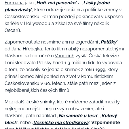
Formana
jako „
Hoří, má panenko
“ a „
Lásky jedné
plavovlásky
“, které odrážejí sociální a politické změny v
Československu. Forman později pokračoval v úspěšné
kariéře v Hollywoodu a získal za své filmy několik
Oscarů.
Zapomenout ale nesmíme ani na legendární „
Pelíšky
“
od Jana Hřebejka. Tento film nabitý nezapomenutelnými
hláškami každoročně o
Vánocích
vysílá Česká televize.
Loni sledovalo Pelíšky hned 1,3 milionu lidí. To vypovídá
o tom, že ačkoliv se jedná o snímek z roku 1999, který
přináší komediální pohled na život v komunistickém
Československu v 60. letech, stále patří mezi jeden z
nejoblíbenějších českých filmů.
Mezi další české snímky, které můžeme zařadit mezi ty
nejlegendárnější – nejen svým obsazením, ale i
hláškami, patří například „
Na samotě u lesa
“, „
Kulový
blesk
“, nebo „
Vesničko má středisková
“.
Vzpomenete