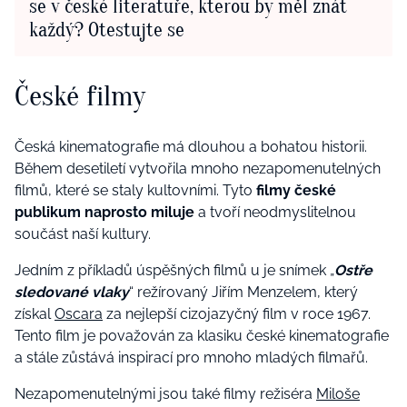
se v české literatuře, kterou by měl znát
každý? Otestujte se
České filmy
Česká kinematografie má dlouhou a bohatou historii.
Během desetiletí vytvořila mnoho nezapomenutelných
filmů, které se staly kultovními. Tyto
filmy české
publikum naprosto miluje
a tvoří neodmyslitelnou
součást naší kultury.
Jedním z příkladů úspěšných filmů u je snímek „
Ostře
sledované vlaky
“ režírovaný Jiřím Menzelem, který
získal
Oscara
za nejlepší cizojazyčný film v roce 1967.
Tento film je považován za klasiku české kinematografie
a stále zůstává inspirací pro mnoho mladých filmařů.
Nezapomenutelnými jsou také filmy režiséra
Miloše