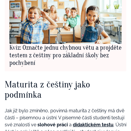
Kvíz: Označte jednu chybnou větu a projděte
testem z češtiny pro základní školy bez
pochybení
Maturita z češtiny jako
podmínka
Jak již bylo zmíněno, povinná maturita z češtiny má dvě
části – písemnou a ústní. V písemné části studenti testují
své znalosti ve
slohové práci
a
didaktickém testu
. Ústní