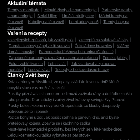
Aktuální témata
Trendy v manikúře
Minulé životy dle numerologie
Partnerské vztahy
a numerologie
Seriál Ulice
Umělá inteligence
Módní trendy na
léto 2026
Kabelky na léto 2026
Letní účesy 2026
Trendy boty na
léto 2026
Vaření a recepty
30 nejlepších způsobů, jak využít rybíz
7 receptů na salátové zálivky
Domácí iontový nápoj ze tří surovin
Čokoládové brownies
Vláčné
domácí housky
Francouzská třešňová bublanina (Clafoutis)
Zapečené brambory s uzeným masem a smetanou
Perník s jablky
Extra rychlé lívance
Letní salát
Jak skladovat a zpracovat
meruňky
Ledová káva
Recepty z horkovzdušné fritézy
Články Svět ženy
Kvíz z antonym: Myslíte si, že opaky zvládáte levou zadní? Méně
obvyklá slova vás možná zaskočí
Plastiky přiznávala s humorem, od mužů zažívala rány a do třetice našla
toho pravého: Dramatický i zářivý život královny swingu Evy Pilarové
Prášky bolest kolene nevyřeší. Ortoped radí, co klouby doopravdy
potřebují. Je to i spánek
Pozice bohyně u zdi: Jak posílit stehna a pánevní dno, aniž byste
přetěžovaly kolena. Zbavíte se i kachního zadku
Must-have kosmetické produkty, bez kterých se v létě neobejdete:
Celou kosmetickou tašku vybavíte za pár stovek