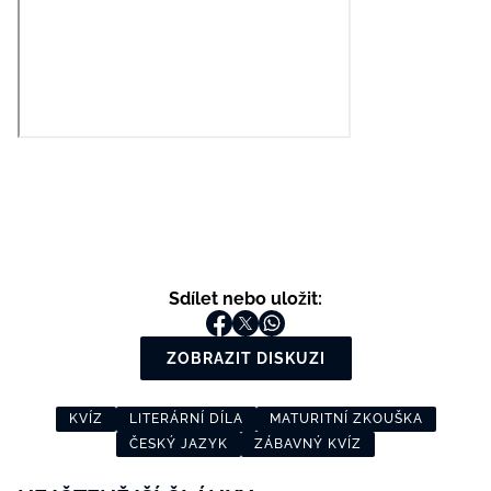
Sdílet nebo uložit:
ZOBRAZIT DISKUZI
KVÍZ
LITERÁRNÍ DÍLA
MATURITNÍ ZKOUŠKA
ČESKÝ JAZYK
ZÁBAVNÝ KVÍZ