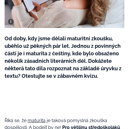
BurdaMedia
Tvoření
Extra
SVĚT ŽENY - 599 KČ
Rady a tipy
ROČNÍ PŘEDPLATNÉ SVĚT ŽENY +
SADA PRODUKTŮ MANA (10 ks)
Od doby, kdy jsme dělali maturitní zkoušku,
uběhlo už pěkných pár let. Jednou z povinných
částí je i maturita z češtiny, kde bylo obsaženo
několik zásadních literárních děl. Dokážete
některá tato díla rozpoznat na základě úryvku z
textu? Otestujte se v zábavném kvízu.
Říká se, že
maturita
je taková pomyslná zkouška
dospělosti. A bodejť by ne!
Pro většinu středoškoláků