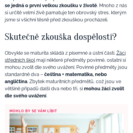
se jedná o první velkou zkoušku v životě
. Mnoho z nás
si určitě velmi živě pamatuje ten obrovský stres, kterým
jsme si všichni těsně před zkouškou procházeli.
Skutečně zkouška dospělosti?
Obvykle se maturita skládá z písemné a ústní části.
Žáci
středních škol
mají některé předměty povinné, ostatní si
mohou zvolit dle svého uvážení. Povinné předměty jsou
standardně dva –
čeština + matematika, nebo
angličtina
. Zbytek maturitních předmětů, což jsou ve
většině případů další dva nebo tři, si
mohou žáci zvolit
dle svého uvážení
.
MOHLO BY SE VÁM LÍBIT