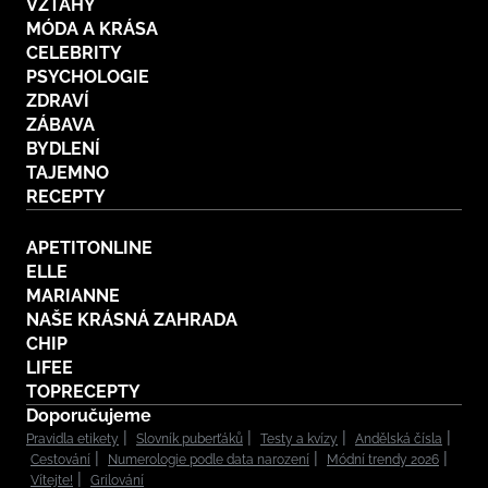
VZTAHY
MÓDA A KRÁSA
CELEBRITY
PSYCHOLOGIE
ZDRAVÍ
ZÁBAVA
BYDLENÍ
TAJEMNO
RECEPTY
APETITONLINE
ELLE
MARIANNE
NAŠE KRÁSNÁ ZAHRADA
CHIP
LIFEE
TOPRECEPTY
Doporučujeme
Pravidla etikety
Slovník puberťáků
Testy a kvízy
Andělská čísla
Cestování
Numerologie podle data narození
Módní trendy 2026
Vítejte!
Grilování