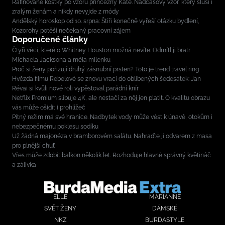
Rafinované kostky po vzoru princezny Kate. Nadčasový vzor, který sluší i
zralým ženám a nikdy nevyjde z módy
Andělský horoskop od 10. srpna: Štíři konečně vyřeší otázku bydlení,
Kozorohy potěší nečekaný pracovní zájem
Doporučené články
Čtyři věci, které o Whitney Houston možná nevíte: Odmítl ji bratr
Michaela Jacksona a měla milenku
Proč si ženy pořizují druhý zásnubní prsten? Toto je trend travel ring
Hvězda filmu Rebelové se znovu vrací do oblíbených šedesátek: Jan
Révai si kvůli nové roli vypěstoval parádní knír
Netflix Premium slibuje 4K, ale nestačí za něj jen platit. O kvalitu obrazu
vás může ošidit i prohlížeč
Pitný režim má své hranice. Nadbytek vody může vést k únavě, otokům i
nebezpečnému poklesu sodíku
Už žádná majonéza v bramborovém salátu. Nahraďte ji odvarem z masa
pro plnější chuť
Vřes může zdobit balkon několik let. Rozhoduje hlavně správný květináč
a zálivka
ELLE
MARIANNE
SVĚT ŽENY
DÁMSKÉ
NKZ
BURDASTYLE