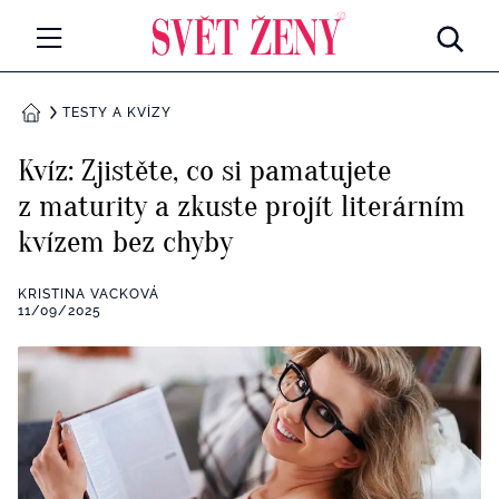
Svetzeny.cz
MÓDA A KRÁSA
TESTY A KVÍZY
DOMŮ
CELEBRITY
Kvíz: Zjistěte, co si pamatujete
Všechny kategorie
z maturity a zkuste projít literárním
RETROHUBKY
kvízem bez chyby
Rozhovory
PSYCHOLOGIE
KRISTINA VACKOVÁ
Všechny kategorie
11/09/2025
ZDRAVÍ
Seberozvoj
Všechny kategorie
ZÁBAVA
Životní styl
Všechny kategorie
BYDLENÍ
Testy a kvízy
Všechny kategorie