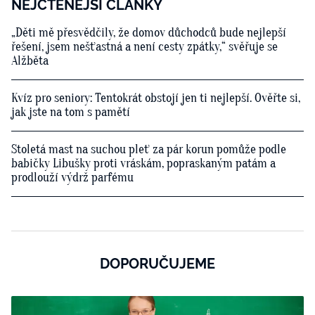
NEJČTENĚJŠÍ ČLÁNKY
„Děti mě přesvědčily, že domov důchodců bude nejlepší
řešení, jsem nešťastná a není cesty zpátky,“ svěřuje se
Alžběta
Kvíz pro seniory: Tentokrát obstojí jen ti nejlepší. Ověřte si,
jak jste na tom s pamětí
Stoletá mast na suchou pleť za pár korun pomůže podle
babičky Libušky proti vráskám, popraskaným patám a
prodlouží výdrž parfému
DOPORUČUJEME