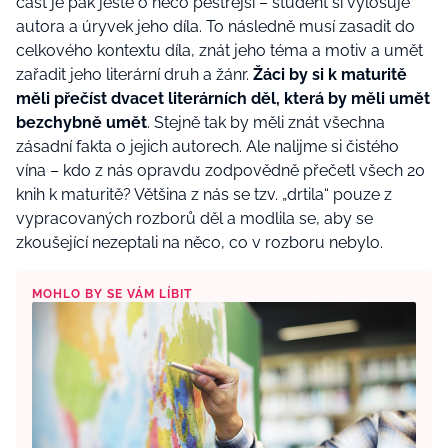
část je pak ještě o něco pestřejší – student si vylosuje
autora a úryvek jeho díla. To následně musí zasadit do
celkového kontextu díla, znát jeho téma a motiv a umět
zařadit jeho literární druh a žánr.
Žáci by si k maturitě
měli přečíst dvacet literárních děl, která by měli umět
bezchybně umět
. Stejně tak by měli znát všechna
zásadní fakta o jejich autorech. Ale nalijme si čistého
vína – kdo z nás opravdu zodpovědně přečetl všech 20
knih k maturitě? Většina z nás se tzv. „drtila“ pouze z
vypracovaných rozborů děl a modlila se, aby se
zkoušející nezeptali na něco, co v rozboru nebylo.
MOHLO BY SE VÁM LÍBIT