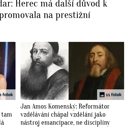
dar: Herec má další důvod k
dpromovala na prestižní
0 fotek
11 fotek
Jan Amos Komenský: Reformátor
é tam
vzdělávání chápal vzdělání jako
lá
nástroj emancipace, ne disciplíny