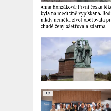
Anna Honzáková: První česká lék
byla na medicíně vypískána. Rod
nikdy neměla, život obětovala pr
chudé ženy ošetřovala zdarma
AD