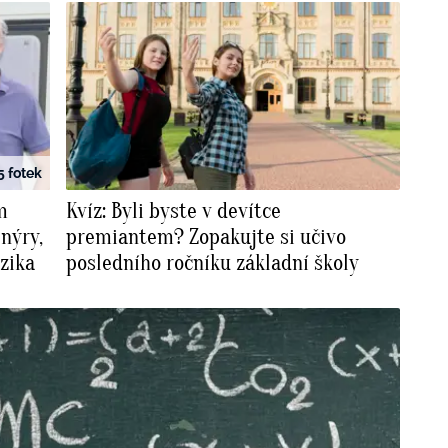
5 fotek
m
Kvíz: Byli byste v devítce
nýry,
premiantem? Zopakujte si učivo
zika
posledního ročníku základní školy