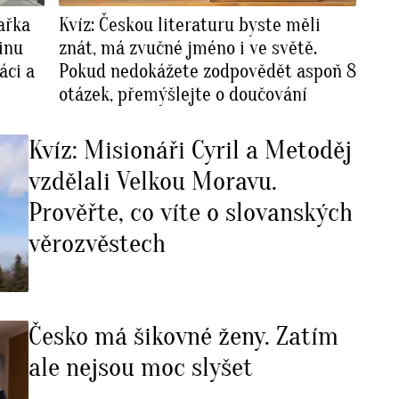
ařka
Kvíz: Českou literaturu byste měli
inu
znát, má zvučné jméno i ve světě.
áci a
Pokud nedokážete zodpovědět aspoň 8
otázek, přemýšlejte o doučování
Kvíz: Misionáři Cyril a Metoděj
vzdělali Velkou Moravu.
Prověřte, co víte o slovanských
věrozvěstech
Česko má šikovné ženy. Zatím
ale nejsou moc slyšet