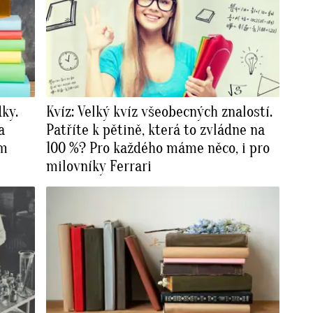
dky.
Kvíz: Velký kvíz všeobecných znalostí.
a
Patříte k pětině, která to zvládne na
ám
100 %? Pro každého máme něco, i pro
milovníky Ferrari