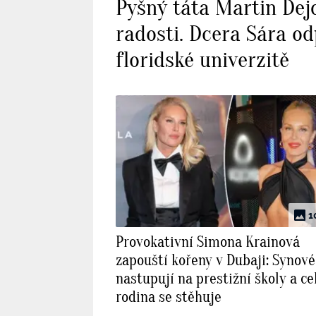
Pyšný táta Martin Dej
radosti. Dcera Sára o
floridské univerzitě
1
Provokativní Simona Krainová
zapouští kořeny v Dubaji: Synov
nastupují na prestižní školy a ce
rodina se stěhuje