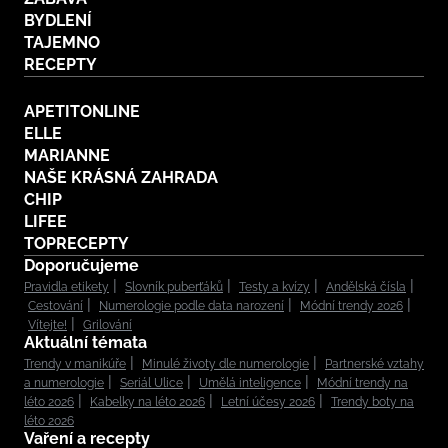
BYDLENÍ
TAJEMNO
RECEPTY
APETITONLINE
ELLE
MARIANNE
NAŠE KRÁSNÁ ZAHRADA
CHIP
LIFEE
TOPRECEPTY
Doporučujeme
Pravidla etikety
Slovník puberťáků
Testy a kvízy
Andělská čísla
Cestování
Numerologie podle data narození
Módní trendy 2026
Vítejte!
Grilování
Aktuální témata
Trendy v manikúře
Minulé životy dle numerologie
Partnerské vztahy
a numerologie
Seriál Ulice
Umělá inteligence
Módní trendy na
léto 2026
Kabelky na léto 2026
Letní účesy 2026
Trendy boty na
léto 2026
Vaření a recepty