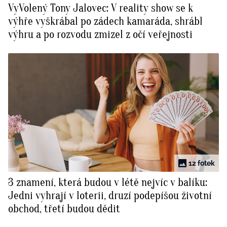
VyVolený Tony Jalovec: V reality show se k
BurdaMedia
Tvoření
výhře vyškrábal po zádech kamaráda, shrábl
Extra
výhru a po rozvodu zmizel z očí veřejnosti
SVĚT ŽENY - 599 KČ
Rady a tipy
ROČNÍ PŘEDPLATNÉ SVĚT ŽENY +
SADA PRODUKTŮ MANA (10 ks)
12 fotek
3 znamení, která budou v létě nejvíc v balíku:
Jedni vyhrají v loterii, druzí podepíšou životní
obchod, třetí budou dědit