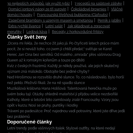
30 nejlepších způsobů, jak využít rybíz
7 receptů na salátové zálivky
Domácí iontový nápoj ze tří surovin
Čokoládové brownies
Vláčné
domácí housky
Francouzská třešňová bublanina (Clafoutis)
Zapečené brambory s uzeným masem a smetanou
Perník s jablky
Extra rychlé lívance
Letní salát
Jak skladovat a zpracovat
meruňky
Ledová káva
Recepty z horkovzdušné fritézy
Články Svět ženy
„Dcera mi řekla, že nechce žít jako já. Po čtyřiceti letech práce mám
pocit, že si neváží toho, co jsem jí chtěl předat,“ svěřuje se Karel
Herec Jan Cina bez servítků: Od malého „smrada” přes vášnivou Drag
Queen až k romským kořenům a touze po dítěti
Kvíz z českých frazémů: Každý je někdy používá, ale jejich skutečný
význam zná málokdo. Obstojíte bez jediné chyby?
Nad Hirošimou se rozsvítilo druhé slunce. To, co následovalo, bylo horší
než peklo. Přeživší říkali, že na ně spadlo slunce
Muzikálová královna Hana Holišová: Talentovaná herečka muže po
svém boku tají. Otázky ohledně mateřství jí přijdou velice nezdvořilé
Kalhoty, které si letošní léto zamilovaly zralé Francouzky. Vzory jsou
opět v kurzu: Nosí se pruhy, puntíky i kostky
Trávení po padesátce: Proč najednou vadí potraviny, které jste dříve jedli
bez problémů
Doporučené články
Letní trendy podle vášnivých Italek. Stylové outfity, na které nedají