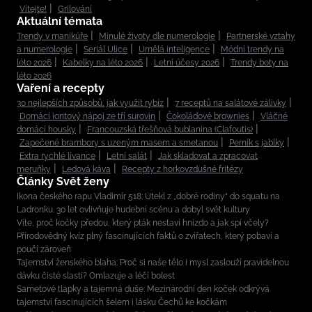
Vítejte!
Grilování
Aktuální témata
Trendy v manikúře
Minulé životy dle numerologie
Partnerské vztahy
a numerologie
Seriál Ulice
Umělá inteligence
Módní trendy na
léto 2026
Kabelky na léto 2026
Letní účesy 2026
Trendy boty na
léto 2026
Vaření a recepty
30 nejlepších způsobů, jak využít rybíz
7 receptů na salátové zálivky
Domácí iontový nápoj ze tří surovin
Čokoládové brownies
Vláčné
domácí housky
Francouzská třešňová bublanina (Clafoutis)
Zapečené brambory s uzeným masem a smetanou
Perník s jablky
Extra rychlé lívance
Letní salát
Jak skladovat a zpracovat
meruňky
Ledová káva
Recepty z horkovzdušné fritézy
Články Svět ženy
Ikona českého rapu Vladimír 518: Utekl z „dobré rodiny“ do squatu na
Ladronku. 30 let ovlivňuje hudební scénu a dobyl svět kultury
Víte, proč kočky předou, který pták nestaví hnízdo a jak spí včely?
Přírodovědný kvíz plný fascinujících faktů o zvířatech, který pobaví a
poučí zároveň
Tajemství ženského blaha: Proč si naše tělo i mysl zaslouží pravidelnou
dávku čisté slasti? Omlazuje a léčí bolest
Sametové tlapky a tajemná duše: Mezinárodní den koček odkrývá
tajemství fascinujících šelem i lásku Čechů ke kočkám