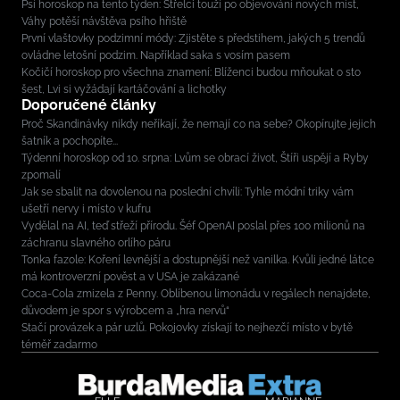
Psí horoskop na tento týden: Střelci touží po objevování nových míst,
Váhy potěší návštěva psího hřiště
První vlaštovky podzimní módy: Zjistěte s předstihem, jakých 5 trendů
ovládne letošní podzim. Například saka s vosím pasem
Kočičí horoskop pro všechna znamení: Blíženci budou mňoukat o sto
šest, Lvi si vyžádají kartáčování a lichotky
Doporučené články
Proč Skandinávky nikdy neříkají, že nemají co na sebe? Okopírujte jejich
šatník a pochopíte...
Týdenní horoskop od 10. srpna: Lvům se obrací život, Štíři uspějí a Ryby
zpomalí
Jak se sbalit na dovolenou na poslední chvíli: Tyhle módní triky vám
ušetří nervy i místo v kufru
Vydělal na AI, teď střeží přírodu. Šéf OpenAI poslal přes 100 milionů na
záchranu slavného orlího páru
Tonka fazole: Koření levnější a dostupnější než vanilka. Kvůli jedné látce
má kontroverzní pověst a v USA je zakázané
Coca-Cola zmizela z Penny. Oblíbenou limonádu v regálech nenajdete,
důvodem je spor s výrobcem a „hra nervů“
Stačí provázek a pár uzlů. Pokojovky získají to nejhezčí místo v bytě
téměř zadarmo