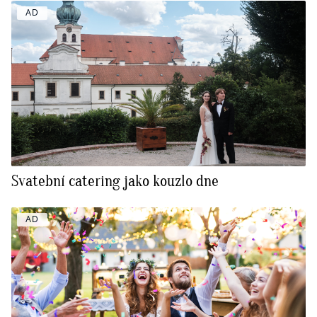
AD
Svatební catering jako kouzlo dne
AD