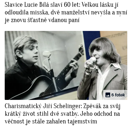
Slavice Lucie Bílá slaví 60 let: Velkou lásku jí
BurdaMedia
Tvoření
odloudila misska, dvě manželství nevyšla a nyní
Extra
je znovu šťastně vdanou paní
SVĚT ŽENY - 599 KČ
Rady a tipy
ROČNÍ PŘEDPLATNÉ SVĚT ŽENY +
SADA PRODUKTŮ MANA (10 ks)
6 fotek
Charismatický Jiří Schelinger: Zpěvák za svůj
krátký život stihl dvě svatby. Jeho odchod na
věčnost je stále zahalen tajemstvím