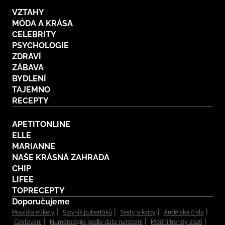
VZTAHY
MÓDA A KRÁSA
CELEBRITY
PSYCHOLOGIE
ZDRAVÍ
ZÁBAVA
BYDLENÍ
TAJEMNO
RECEPTY
APETITONLINE
ELLE
MARIANNE
NAŠE KRÁSNÁ ZAHRADA
CHIP
LIFEE
TOPRECEPTY
Doporučujeme
Pravidla etikety
Slovník puberťáků
Testy a kvízy
Andělská čísla
Cestování
Numerologie podle data narození
Módní trendy 2026