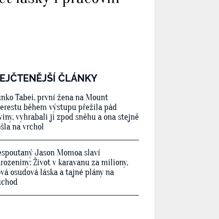
EJČTENĚJŠÍ ČLÁNKY
nko Tabei, první žena na Mount
erestu během výstupu přežila pád
viny, vyhrabali ji zpod sněhu a ona stejně
šla na vrchol
spoutaný Jason Momoa slaví
rozeniny: Život v karavanu za miliony,
vá osudová láska a tajné plány na
ůchod