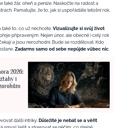
ale také žár, oheň a peníze. Naskočte na radost a
trach. Pamatujte, že to, jak si uspořádáte letošní rok,
 a také to, co už nechcete.
Vizualizujte si svůj život
přeje připraveným. Nejen únor, ale obecně i celý rok
 čekají a jsou nerozhodní. Bude se rozdělovat. Kdo
ostane.
Zadarmo samo od sebe nepůjde vůbec nic
.
nora 2026:
ztahy i
ozorohům
ovat další intriky.
Důležité je nebát se a věřit
á smysl řešit a stresovat se něčím, co stejně