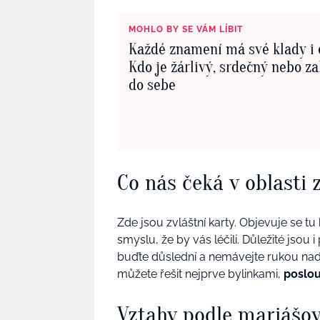
MOHLO BY SE VÁM LÍBIT
Každé znamení má své klady i 
Kdo je žárlivý, srdečný nebo z
do sebe
Co nás čeká v oblasti 
Zde jsou zvláštní karty. Objevuje se tu 
smyslu, že by vás léčili. Důležité jsou i
buďte důslední a nemávejte rukou nad 
můžete řešit nejprve bylinkami,
poslou
Vztahy podle mariášov