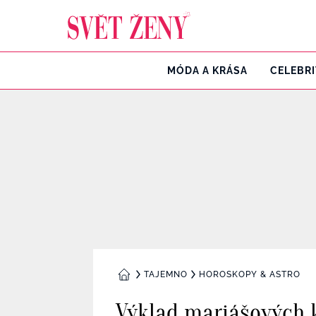
Svetzeny.cz
MÓDA A KRÁSA
CELEBR
TAJEMNO
HOROSKOPY & ASTRO
DOMŮ
Výklad mariášových k