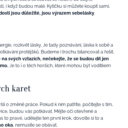
ti, i když budou malé. Kytičku si můžete koupit sami,
dosti jsou důležité, jsou výrazem sebelásky
.
ergie, rozkvět lásky. Je tady poznávání, láska k sobě a
potkávání protějšků. Budeme i trochu bilancovat a řešit,
 na svých vztazích, nečekejte, že se budou dít jen
rmo.
Je to i o těch horších, které mohou být vodítkem
ch karet
lí o změně práce. Pokud k nim patříte, počítejte s tím,
 více, budou vás potkávat. Mějte oči otevřené a
ás to pravé, udělejte ten první krok, dovolte si to a
ho oka
, nemusíte se obávat.