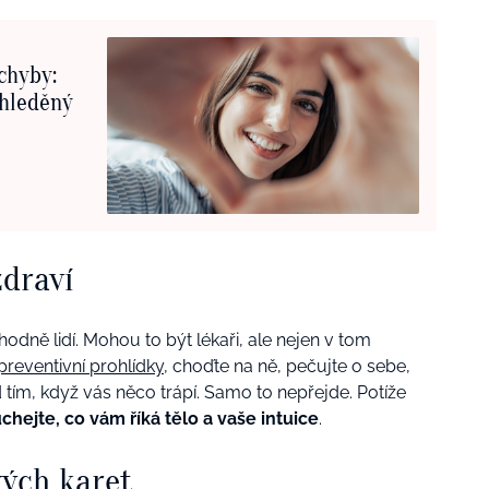
chyby:
ahleděný
zdraví
hodně lidí. Mohou to být lékaři, ale nejen v tom
preventivní prohlídky
, choďte na ně, pečujte o sebe,
tím, když vás něco trápí. Samo to nepřejde. Potíže
chejte, co vám říká tělo a vaše intuice
.
ých karet