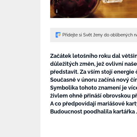
Přidejte si Svět ženy do oblíbených 
Začátek letošního roku dal většin
důležitých změn, jež ovlivní naš
představit. Za vším stojí energie 
Současně v únoru začíná nový čín
Symbolika tohoto znamení je více
živlem ohně přináší obrovskou pří
A co předpovídají mariášové kar
Budoucnost poodhalila kartářka