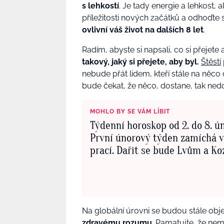
s lehkostí
. Je tady energie a lehkost, 
příležitosti nových začátků a odhoďte s
ovlivní váš život na dalších 8 let
.
Radím, abyste si napsali, co si přejete
takový, jaký si přejete, aby byl.
Štěstí
nebude přát lidem, kteří stále na něco
bude čekat, že něco, dostane, tak ned
MOHLO BY SE VÁM LÍBIT
Týdenní horoskop od 2. do 8. ú
První únorový týden zamíchá v
prací. Dařit se bude Lvům a K
Na globální úrovni se budou stále objev
zdravému rozumu
. Pamatujte, že nem