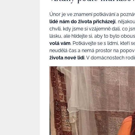
Únor je ve znamení potkávání a poznává
lidé nám do života přicházejí
, nějako
chvíli, kdy jsme si vzájemně dali, co j
lásku, ale hlídejte si, aby to bylo obo
volá vám
. Potkávejte se s lidmi, kteří
neudělá čas a nemá prostor na popovíd
života nové lidi
. V domácnostech rodi