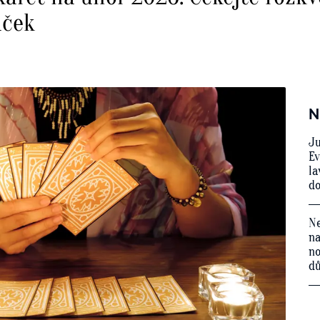
áček
N
Ju
Ev
la
do
Ne
na
no
d