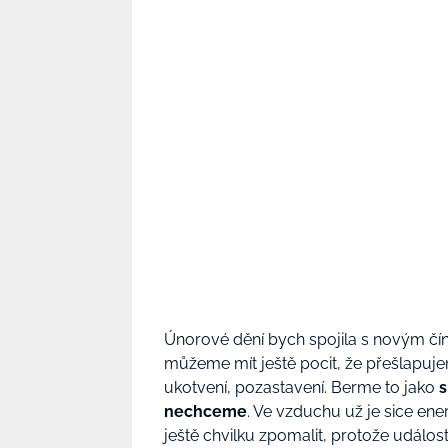
Únorové dění bych spojila s novým čín
můžeme mít ještě pocit, že přešlapuje
ukotvení, pozastavení. Berme to jako
s
nechceme
. Ve vzduchu už je sice ene
ještě chvilku zpomalit, protože událos