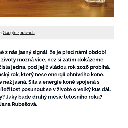
na
Google zprávách
ě z nás jasný signál, že je před námi období
e životy možná více, než si zatím dokážeme
čísla jedna, pod jejíž vládou rok 2026 probíhá.
ský rok, který nese energii ohnivého koně.
 než jasná. Síla a energie koně spojená s
ležitost posunout se v životě o velký kus dál.
ty? Jaký bude druhý měsíc letošního roku?
 Jana Rubešová.