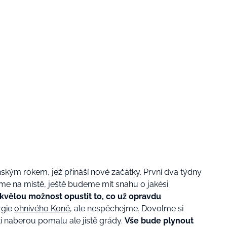
ským rokem, jež přináší nové začátky. První dva týdny
me na místě, ještě budeme mít snahu o jakési
kvělou možnost opustit to, co už opravdu
rgie
ohnivého Koně
, ale nespěchejme. Dovolme si
ti naberou pomalu ale jistě grády.
Vše bude plynout