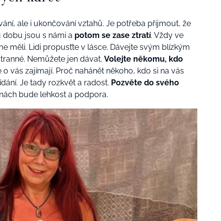
ní, ale i ukončování vztahů. Je potřeba přijmout, že
u dobu jsou s námi a
potom se zase ztratí
. Vždy ve
sme měli. Lidi propusťte v lásce. Dávejte svým blízkým
ustranné. Nemůžete jen dávat.
Volejte někomu, kdo
 se o vás zajímají. Proč nahánět někoho, kdo si na vás
ání. Je tady rozkvět a radost.
Pozvěte do svého
nách bude lehkost a podpora.