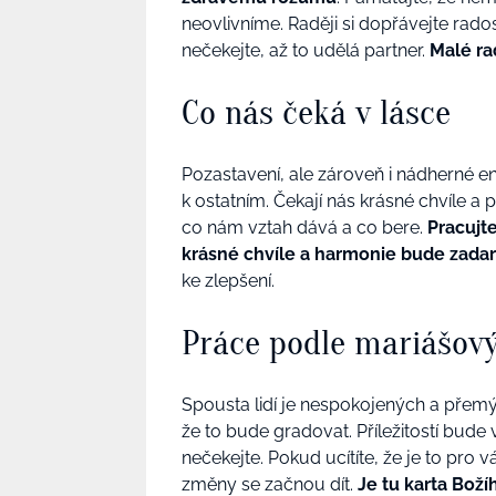
neovlivníme. Raději si dopřávejte rados
nečekejte, až to udělá partner.
Malé ra
Co nás čeká v lásce
Pozastavení, ale zároveň i nádherné en
k ostatním. Čekají nás krásné chvíle a 
co nám vztah dává a co bere.
Pracujte
krásné chvíle a harmonie bude zada
ke zlepšení.
Práce podle mariášový
Spousta lidí je nespokojených a přemýš
že to bude gradovat. Příležitostí bude
nečekejte. Pokud ucítíte, že je to pro v
změny se začnou dít.
Je tu karta Boží