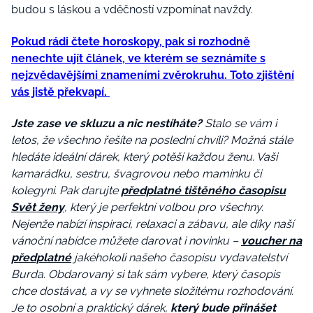
budou s láskou a vděčností vzpomínat navždy.
Pokud rádi čtete horoskopy, pak si rozhodně
nenechte ujít článek, ve kterém se seznámíte s
nejzvědavějšími znameními zvěrokruhu. Toto zjištění
vás jistě překvapí.
Jste zase ve skluzu a nic nestíháte?
Stalo se vám i
letos, že všechno řešíte na poslední chvíli? Možná stále
hledáte ideální dárek, který potěší každou ženu. Vaši
kamarádku, sestru, švagrovou nebo maminku či
kolegyni. Pak darujte
předplatné tištěného časopisu
Svět ženy
, který je perfektní volbou pro všechny.
Nejenže nabízí inspiraci, relaxaci a zábavu, ale díky naší
vánoční nabídce můžete darovat i novinku –
voucher na
předplatné
jakéhokoli našeho časopisu vydavatelství
Burda. Obdarovaný si tak sám vybere, který časopis
chce dostávat, a vy se vyhnete složitému rozhodování.
Je to osobní a praktický dárek,
který bude přinášet