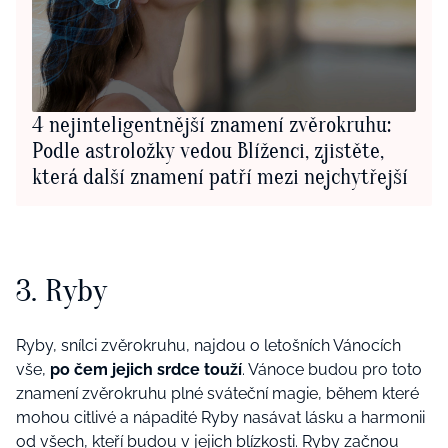
4 nejinteligentnější znamení zvěrokruhu:
Podle astroložky vedou Blíženci, zjistěte,
která další znamení patří mezi nejchytřejší
3. Ryby
Ryby, snílci zvěrokruhu, najdou o letošních Vánocích
vše,
po čem jejich srdce touží
. Vánoce budou pro toto
znamení zvěrokruhu plné sváteční magie, během které
mohou citlivé a nápadité Ryby nasávat lásku a harmonii
od všech, kteří budou v jejich blízkosti. Ryby začnou