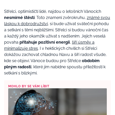
Střelci, optimističtí lidé, najdou o letošních Vánocích
nesmírné štěstí
. Toto znamení zvěrokruhu,
známé svou
láskou k dobrodružství
, si bude užívat sváteční pohodu
a setkání s těmi nejbližšími. Střelci si budou vánoční čas
a každý jeho okamžik užívat s nadšením. Jejich veselá
povaha
přitahuje pozitivní energii
,
šíří úsměv a
minimalizuje stres
. I v hektických chvílích si Střelci
dokážou zachovat chladnou hlavu a šíří radost všude,
kde se objeví. Vánoce budou pro Střelce
obdobím
plným radosti
, které jim nabídne spoustu příležitostí k
setkání s blízkými.
MOHLO BY SE VÁM LÍBIT