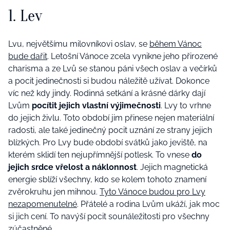
1. Lev
Lvu, největšímu milovníkovi oslav, se
během Vánoc
bude dařit
. Letošní Vánoce zcela vynikne jeho přirozené
charisma a ze Lvů se stanou páni všech oslav a večírků
a pocit jedinečnosti si budou náležitě užívat. Dokonce
víc než kdy jindy. Rodinná setkání a krásné dárky dají
Lvům
pocítit jejich vlastní výjimečnosti
. Lvy to vrhne
do jejich živlu. Toto období jim přinese nejen materiální
radosti, ale také jedinečný pocit uznání ze strany jejich
blízkých. Pro Lvy bude období svátků jako jeviště, na
kterém sklidí ten nejupřímnější potlesk. To vnese
do
jejich srdce
vřelost a náklonnost
. Jejich magnetická
energie sblíží všechny, kdo se kolem tohoto znamení
zvěrokruhu jen mihnou.
Tyto Vánoce budou pro Lvy
nezapomenutelné
. Přátelé a rodina Lvům ukáží, jak moc
si jich cení. To navýší pocit sounáležitosti pro všechny
zúčastněné.