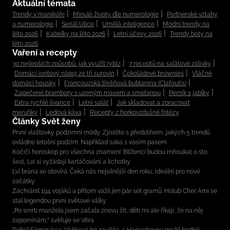
Aktuální témata
Trendy v manikúře
Minulé životy dle numerologie
Partnerské vztahy
a numerologie
Seriál Ulice
Umělá inteligence
Módní trendy na
léto 2026
Kabelky na léto 2026
Letní účesy 2026
Trendy boty na
léto 2026
Vaření a recepty
30 nejlepších způsobů, jak využít rybíz
7 receptů na salátové zálivky
Domácí iontový nápoj ze tří surovin
Čokoládové brownies
Vláčné
domácí housky
Francouzská třešňová bublanina (Clafoutis)
Zapečené brambory s uzeným masem a smetanou
Perník s jablky
Extra rychlé lívance
Letní salát
Jak skladovat a zpracovat
meruňky
Ledová káva
Recepty z horkovzdušné fritézy
Články Svět ženy
První vlaštovky podzimní módy: Zjistěte s předstihem, jakých 5 trendů
ovládne letošní podzim. Například saka s vosím pasem
Kočičí horoskop pro všechna znamení: Blíženci budou mňoukat o sto
šest, Lvi si vyžádají kartáčování a lichotky
Lví brána se otevírá: Čeká nás nejsilnější den roku, ideální pro nové
začátky
Zachránil 194 vojáků a přitom vážil jen pár set gramů. Holub Cher Ami se
stal legendou první světové války
„Po smrti manžela jsem začala znovu žít, děti mi ale říkají, že na něj
zapomínám,“ svěřuje se Věra
Rebel Sámer Issa: Vaňková ho zaučila, s Hanychovou prožil hodně