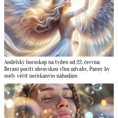
Andělský horoskop na týden od 22. června:
Berani pocítí obrovskou vlnu odvahy, Panny by
měly věřit nečekaným náhodám