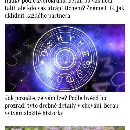
Hádky podle zvěrokruhu: Beran po vás hodí
talíř, ale kdo vás utrápí tichem? Známe trik, jak
uklidnit každého partnera
Jak poznáte, že vám lže? Podle hvězd ho
prozradí tyto drobné detaily v chování. Beran
vytváří složité historky