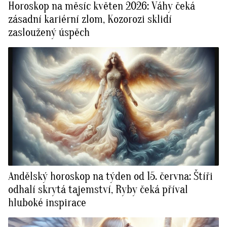
Horoskop na měsíc květen 2026: Váhy čeká
zásadní kariérní zlom, Kozorozi sklidí
zasloužený úspěch
Andělský horoskop na týden od 15. června: Štíři
odhalí skrytá tajemství, Ryby čeká příval
hluboké inspirace