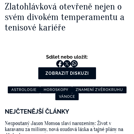
Zlatohlávková otevřeně nejen o
svém divokém temperamentu a
tenisové kariéře
Sdílet nebo uložit:
ZOBRAZIT DISKUZI
ASTROLOGIE
HOROSKOPY
ZNAMENÍ ZVĚROKRUHU
VÁNOCE
NEJČTENĚJŠÍ ČLÁNKY
Nespoutaný Jason Momoa slaví narozeniny: Život v
karavanu za miliony, nová osudová láska a tajné plány na