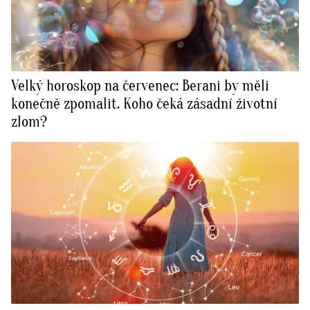
Velký horoskop na červenec: Berani by měli
konečně zpomalit. Koho čeká zásadní životní
zlom?