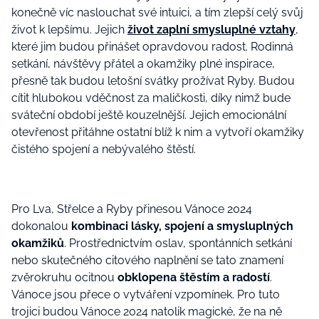
konečně víc naslouchat své intuici, a tím zlepší celý svůj
život k lepšímu. Jejich
život zaplní smysluplné vztahy
,
které jim budou přinášet opravdovou radost. Rodinná
setkání, návštěvy přátel a okamžiky plné inspirace,
přesně tak budou letošní svátky prožívat Ryby. Budou
cítit hlubokou vděčnost za maličkosti, díky nimž bude
sváteční období ještě kouzelnější. Jejich emocionální
otevřenost přitáhne ostatní blíž k nim a vytvoří okamžiky
čistého spojení a nebývalého štěstí.
Pro Lva, Střelce a Ryby přinesou Vánoce 2024
dokonalou
kombinaci lásky, spojení a smysluplných
okamžiků
. Prostřednictvím oslav, spontánních setkání
nebo skutečného citového naplnění se tato znamení
zvěrokruhu ocitnou
obklopena štěstím a
radostí
.
Vánoce jsou přece o vytváření vzpomínek. Pro tuto
trojici budou Vánoce 2024 natolik magické, že na ně