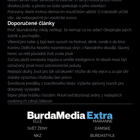
divokou jízdu, a přesto se stále spekuluje o jeho orientaci
Potraviny, které mohou domácím mazlíčkům ublížit: O čokoládě určitě
víte, ale nebezpečné je i exotické ovoce
Doporučené články
Proč Skandinávky nikdy neříkají, že nemají co na sebe? Okopírujte jejich
šatník a pochopíte...
Víkend pro sebe: 5 tipů kam vyrazit na festival, drink, rande a do kina
Kariéru Oldřicha Nového nasměroval strýc z Národního divadla: Slavný
herec se měl původně živit zcela jinak
Začala platit evropská regulace umělé inteligence. AI obsah musí být
označený, jinak hrozí astronomické pokuty
Nejlepší druhý život pro lák od okurek? Vložte do něj vejce a za pár dní
získáte výraznou chuťovku bez práce
Švestkové knedlíky z tvarohového těsta: Vyberte správný tvaroh pro
dokonalý výsledek
Srpen přeje hrášku i fazolím. Právě teď dozrávají jedny z nejlepších
rostlinných zdrojů bílkovin
ELLE
MARIANNE
SVĚT ŽENY
DÁMSKÉ
NKZ
BURDASTYLE