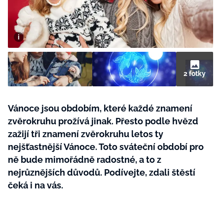
BurdaMedia
Tvoření
Extra
SVĚT ŽENY - 599 KČ
Rady a tipy
ROČNÍ PŘEDPLATNÉ SVĚT ŽENY +
SADA PRODUKTŮ MANA (10 ks)
2 fotky
Vánoce jsou obdobím, které každé znamení
zvěrokruhu prožívá jinak. Přesto podle hvězd
zažijí tři znamení zvěrokruhu letos ty
nejšťastnější Vánoce. Toto sváteční období pro
ně bude mimořádně radostné, a to z
nejrůznějších důvodů. Podívejte, zdali štěstí
čeká i na vás.