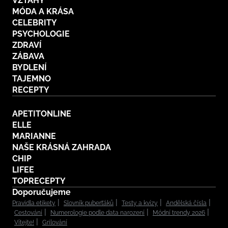
VZTAHY
MÓDA A KRÁSA
CELEBRITY
PSYCHOLOGIE
ZDRAVÍ
ZÁBAVA
BYDLENÍ
TAJEMNO
RECEPTY
APETITONLINE
ELLE
MARIANNE
NAŠE KRÁSNÁ ZAHRADA
CHIP
LIFEE
TOPRECEPTY
Doporučujeme
Pravidla etikety
Slovník puberťáků
Testy a kvízy
Andělská čísla
Cestování
Numerologie podle data narození
Módní trendy 2026
Vítejte!
Grilování