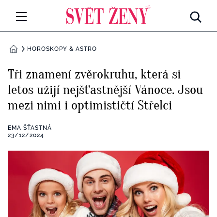
Svetzeny.cz
MÓDA A KRÁSA
HOROSKOPY & ASTRO
DOMŮ
CELEBRITY
Tři znamení zvěrokruhu, která si
Všechny kategorie
letos užijí nejšťastnější Vánoce. Jsou
RETROHUBKY
mezi nimi i optimističtí Střelci
Rozhovory
PSYCHOLOGIE
EMA ŠŤASTNÁ
Všechny kategorie
23/12/2024
ZDRAVÍ
Seberozvoj
Všechny kategorie
ZÁBAVA
Životní styl
Všechny kategorie
BYDLENÍ
Testy a kvízy
Všechny kategorie