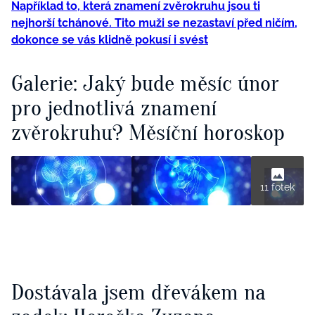
Například to, která znamení zvěrokruhu jsou ti
nejhorší tchánové. Tito muži se nezastaví před ničím,
dokonce se vás klidně pokusí i svést
Galerie: Jaký bude měsíc únor
pro jednotlivá znamení
zvěrokruhu? Měsíční horoskop
11 fotek
Dostávala jsem dřevákem na