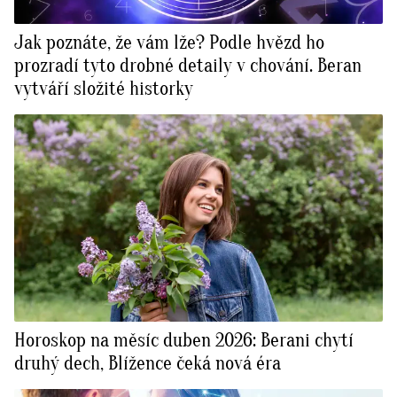
Jak poznáte, že vám lže? Podle hvězd ho
prozradí tyto drobné detaily v chování. Beran
vytváří složité historky
Horoskop na měsíc duben 2026: Berani chytí
druhý dech, Blížence čeká nová éra