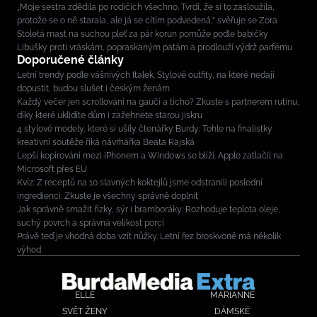
„Moje sestra zdědila po rodičích všechno. Tvrdí, že si to zasloužila,
protože se o ně starala, ale já se cítím podvedená,“ svěřuje se Zora
Stoletá mast na suchou pleť za pár korun pomůže podle babičky
Libušky proti vráskám, popraskaným patám a prodlouží výdrž parfému
Doporučené články
Letní trendy podle vášnivých Italek. Stylové outfity, na které nedají
dopustit, budou slušet i českým ženám
Každý večer jen scrollování na gauči a ticho? Zkuste s partnerem rutinu,
díky které uklidíte dům i zažehnete starou jiskru
4 stylové modely, které si ušily čtenářky Burdy: Tohle na finalistky
kreativní soutěže říká návrhářka Beata Rajská
Lepší kopírování mezi iPhonem a Windows se blíží. Apple zatlačil na
Microsoft přes EU
Kvíz: Z receptů na 10 slavných koktejlů jsme odstranili poslední
ingredienci. Zkuste je všechny správně doplnit
Jak správně smažit řízky, sýr i bramboráky: Rozhoduje teplota oleje,
suchý povrch a správná velikost porcí
Právě teď je vhodná doba vzít nůžky. Letní řez broskvoně má několik
výhod
ELLE
MARIANNE
SVĚT ŽENY
DÁMSKÉ