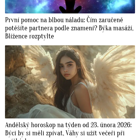
První pomoc na blbou náladu: Čím zaručeně
potěšíte partnera podle znamení? Býka masáží,
Blížence rozptylte
Andělský horoskop na týden od 23. února 2026:
Býci by si měli zpívat, Váhy si užít večeři při