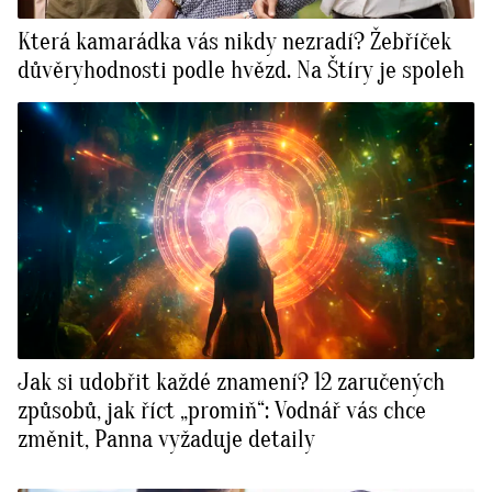
Která kamarádka vás nikdy nezradí? Žebříček
důvěryhodnosti podle hvězd. Na Štíry je spoleh
Jak si udobřit každé znamení? 12 zaručených
způsobů, jak říct „promiň“: Vodnář vás chce
změnit, Panna vyžaduje detaily