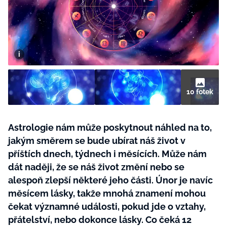
BurdaMedia
Tvoření
Extra
SVĚT ŽENY - 599 KČ
Rady a tipy
ROČNÍ PŘEDPLATNÉ SVĚT ŽENY +
SADA PRODUKTŮ MANA (10 ks)
10 fotek
Astrologie nám může poskytnout náhled na to,
jakým směrem se bude ubírat náš život v
příštích dnech, týdnech i měsících. Může nám
dát naději, že se náš život změní nebo se
alespoň zlepší některé jeho části. Únor je navíc
měsícem lásky, takže mnohá znamení mohou
čekat významné události, pokud jde o vztahy,
přátelství, nebo dokonce lásky. Co čeká 12