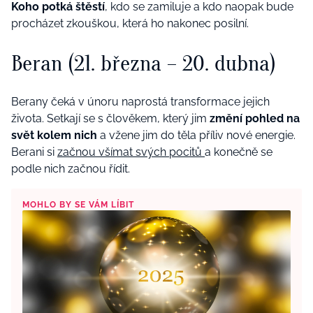
Koho potká štěstí
, kdo se zamiluje a kdo naopak bude
procházet zkouškou, která ho nakonec posilní.
Beran
(21. března – 20. dubna)
Berany čeká v únoru naprostá transformace jejich
života. Setkají se s člověkem, který jim
změní pohled na
svět kolem nich
a vžene jim do těla příliv nové energie.
Berani si
začnou všímat svých pocitů
a konečně se
podle nich začnou řídit.
MOHLO BY SE VÁM LÍBIT