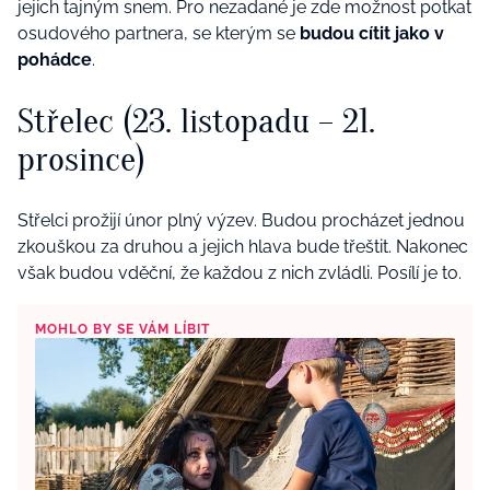
jejich tajným snem. Pro nezadané je zde možnost potkat
osudového partnera, se kterým se
budou cítit jako v
pohádce
.
Střelec
(23. listopadu – 21.
prosince)
Střelci prožijí únor plný výzev. Budou procházet jednou
zkouškou za druhou a jejich hlava bude třeštit. Nakonec
však budou vděční, že každou z nich zvládli. Posílí je to.
MOHLO BY SE VÁM LÍBIT