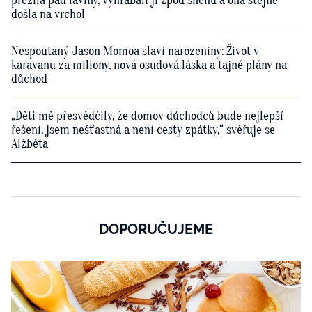
přežila pád laviny, vyhrabali ji zpod sněhu a ona stejně
došla na vrchol
Nespoutaný Jason Momoa slaví narozeniny: Život v
karavanu za miliony, nová osudová láska a tajné plány na
důchod
„Děti mě přesvědčily, že domov důchodců bude nejlepší
řešení, jsem nešťastná a není cesty zpátky,“ svěřuje se
Alžběta
DOPORUČUJEME