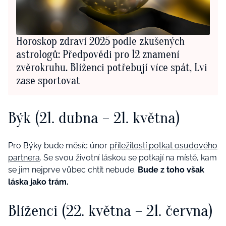
Horoskop zdraví 2025 podle zkušených
astrologů: Předpovědi pro 12 znamení
zvěrokruhu. Blíženci potřebují více spát, Lvi
zase sportovat
Býk
(21. dubna – 21. května)
Pro Býky bude měsíc únor
příležitostí potkat osudového
partnera
. Se svou životní láskou se potkají na místě, kam
se jim nejprve vůbec chtít nebude.
Bude z toho však
láska jako trám.
Blíženci
(22. května – 21. června)