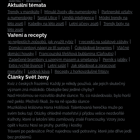
Aktuální témata
Trendy v manikúře
Minulé životy dle numerologie
Partnerské vztahy
a numerologie
Seriál Ulice
Umělá inteligence
Módní trendy na
léto 2026
Kabelky na léto 2026
Letní účesy 2026
Trendy boty na
léto 2026
Vaření a recepty
30 nejlepších způsobů, jak využít rybíz
7 receptů na salátové zálivky
Domácí iontový nápoj ze tří surovin
Čokoládové brownies
Vláčné
domácí housky
Francouzská třešňová bublanina (Clafoutis)
Zapečené brambory s uzeným masem a smetanou
Perník s jablky
Extra rychlé lívance
Letní salát
Jak skladovat a zpracovat
meruňky
Ledová káva
Recepty z horkovzdušné fritézy
Články Svět ženy
Kvíz z českých frazémů: Každý je někdy používá, ale jejich skutečný
význam zná málokdo. Obstojíte bez jediné chyby?
Nad Hirošimou se rozsvítilo druhé slunce. To, co následovalo, bylo horší
než peklo. Přeživší říkali, že na ně spadlo slunce
Muzikálová královna Hana Holišová: Talentovaná herečka muže po
svém boku tají. Otázky ohledně mateřství jí přijdou velice nezdvořilé
Kalhoty, které si letošní léto zamilovaly zralé Francouzky. Vzory jsou
opět v kurzu: Nosí se pruhy, puntíky i kostky
Trávení po padesátce: Proč najednou vadí potraviny, které jste dříve jedli
bez problémů