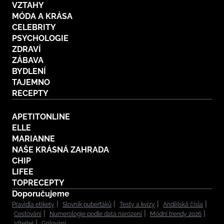
VZTAHY
MÓDA A KRÁSA
CELEBRITY
PSYCHOLOGIE
ZDRAVÍ
ZÁBAVA
BYDLENÍ
TAJEMNO
RECEPTY
APETITONLINE
ELLE
MARIANNE
NAŠE KRÁSNÁ ZAHRADA
CHIP
LIFEE
TOPRECEPTY
Doporučujeme
Pravidla etikety
Slovník puberťáků
Testy a kvízy
Andělská čísla
Cestování
Numerologie podle data narození
Módní trendy 2026
Vítejte!
Grilování