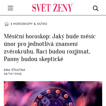
Svetzeny.cz
MÓDA A KRÁSA
HOROSKOPY & ASTRO
DOMŮ
CELEBRITY
Měsíční horoskop: Jaký bude měsíc
Všechny kategorie
únor pro jednotlivá znamení
RETROHUBKY
zvěrokruhu. Raci budou rozjímat,
Rozhovory
PSYCHOLOGIE
Panny budou skeptické
Všechny kategorie
ZDRAVÍ
EMA ŠŤASTNÁ
29/01/2025
Seberozvoj
Všechny kategorie
ZÁBAVA
Životní styl
Všechny kategorie
BYDLENÍ
Testy a kvízy
Všechny kategorie