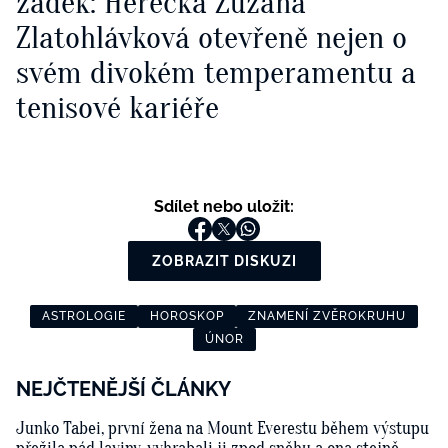
zadek: Herečka Zuzana
Zlatohlávková otevřeně nejen o
svém divokém temperamentu a
tenisové kariéře
Sdílet nebo uložit:
ZOBRAZIT DISKUZI
ASTROLOGIE
HOROSKOP
ZNAMENÍ ZVĚROKRUHU
ÚNOR
NEJČTENĚJŠÍ ČLÁNKY
Junko Tabei, první žena na Mount Everestu během výstupu