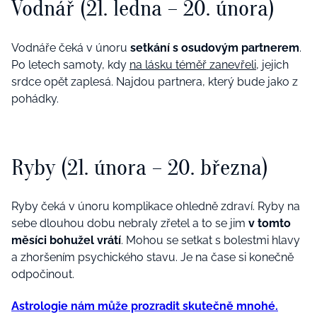
Vodnář
(21. ledna – 20. února)
Vodnáře čeká v únoru
setkání s osudovým partnerem
.
Po letech samoty, kdy
na lásku téměř zanevřeli
, jejich
srdce opět zaplesá. Najdou partnera, který bude jako z
pohádky.
Ryby
(21. února – 20. března)
Ryby čeká v únoru komplikace ohledně zdraví. Ryby na
sebe dlouhou dobu nebraly zřetel a to se jim
v tomto
měsíci bohužel vrátí
. Mohou se setkat s bolestmi hlavy
a zhoršením psychického stavu. Je na čase si konečně
odpočinout.
Astrologie nám může prozradit skutečně mnohé.