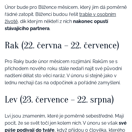
Únor bude pro Blížence měsícem, který jim dá poměrně
řádné zatopit. Blíženci budou řešit
trable v osobním
životě
, dík kterým někteří z nich
nakonec opustí
stávajícího partnera
.
Rak
(22. června – 22. července)
Pro Raky bude únor měsícem rozjímání. Rakům se s
příchodem nového roku stále nedaří najít své původní
nadšení dělat sto věcí naráz. V únoru si stejně jako v
lednu nechají čas na odpočinek a pořádné zamyšlení.
Lev
(23. července – 22. srpna)
Lvi jsou znamením, které je poměrně sebestředné. Mají
pocit, že se svět točí jen kolem nich. V únoru se však
své
pýše podívají do tváře
, když přijdou o člověka, kterého