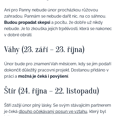
Ani pro Panny nebude únor procházkou růžovou
zahradou. Pannám se nebude dařit nic, na co sáhnou.
Budou propadat skepsi
a pocitu, že dobře už nikdy
nebude. Je to zkouška jejich trpělivosti, která se nakonec
v dobré obrátí.
Váhy
(23. září – 23. října)
Únor bude pro znamení Vah měsícem, kdy se jim podaří
dokončit důležitý pracovní projekt. Dostanou přidáno v
práci a
možná je čeká i povýšení
.
Štír
(24. října – 22. listopadu)
Štíři zažijí únor plný lásky. Se svým stávajícím partnerem
je čeká
dlouho očekávaný posun ve vztahu
, který byl